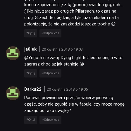
końcu zapoznać się z tą (ponoć) świetną grą, ech…
:)|No nic, zaraz po drugich Pillarsach, to czas na
drugi Grzech też będzie, a tyle już czekałem na tą
polonizację, że nie zaszkodzi jeszcze trochę 😉
Cytuj
Odpowiedz
ja0lek
20 kwietnia 2018 o 19:03
@Yngoth nie żałuj. Dying Light też jest super, a w to
zagrasz chociaż jak stanieje 😛
Cytuj
Odpowiedz
Darku22
20 kwietnia 2018 o 19:06
Panowie powinienem przejść wpierw pierwszą
część, żeby nie zgubić się w fabule, czy może mogę
zacząć od razu dwójkę?
Cytuj
Odpowiedz