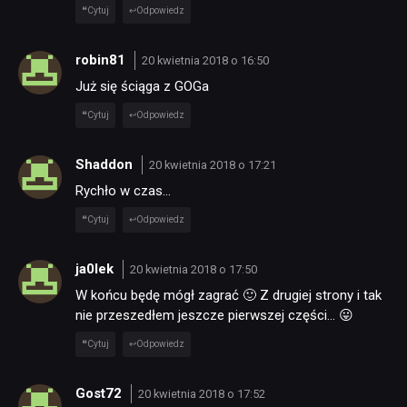
Cytuj
Odpowiedz
robin81
20 kwietnia 2018 o 16:50
Już się ściąga z GOGa
Cytuj
Odpowiedz
Shaddon
20 kwietnia 2018 o 17:21
Rychło w czas…
Cytuj
Odpowiedz
ja0lek
20 kwietnia 2018 o 17:50
NEWSY
W końcu będę mógł zagrać 🙂 Z drugiej strony i tak
nie przeszedłem jeszcze pierwszej części… 😛
Cytuj
Odpowiedz
RECENZJE
Gost72
20 kwietnia 2018 o 17:52