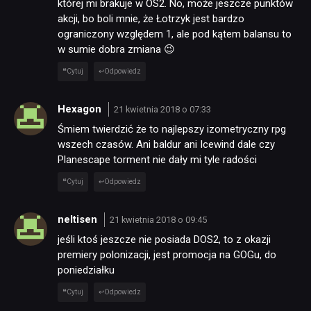
której mi brakuje w OS2. No, może jeszcze punktów
akcji, bo boli mnie, że Łotrzyk jest bardzo
ograniczony względem 1, ale pod kątem balansu to
w sumie dobra zmiana 😉
Cytuj
Odpowiedz
Hexagon
21 kwietnia 2018 o 07:33
Śmiem twierdzić że to najlepszy izometryczny rpg
wszech czasów. Ani baldur ani Icewind dale czy
Planescape torment nie dały mi tyle radości
Cytuj
Odpowiedz
neltisen
21 kwietnia 2018 o 09:45
jeśli ktoś jeszcze nie posiada DOS2, to z okazji
premiery polonizacji, jest promocja na GOGu, do
poniedziałku
Cytuj
Odpowiedz