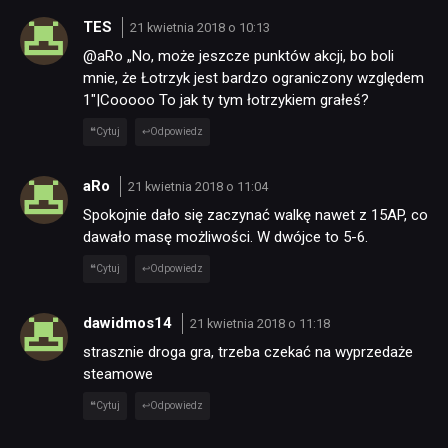
TES
21 kwietnia 2018 o 10:13
@aRo „No, może jeszcze punktów akcji, bo boli
mnie, że Łotrzyk jest bardzo ograniczony względem
1″|Cooooo To jak ty tym łotrzykiem grałeś?
Cytuj
Odpowiedz
aRo
21 kwietnia 2018 o 11:04
Spokojnie dało się zaczynać walkę nawet z 15AP, co
dawało masę możliwości. W dwójce to 5-6.
Cytuj
Odpowiedz
dawidmos14
21 kwietnia 2018 o 11:18
strasznie droga gra, trzeba czekać na wyprzedaże
steamowe
Cytuj
Odpowiedz