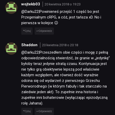
wojtekb03
20 kwietnia 2018 o 19:23
@Darku22|Powinieneś przejść 1 część bo jest
Przegenialnym cRPG, a cóż, jest tańsza xD. No i
pierwsza w kolejce 😉
Cytuj
Odpowiedz
Shaddon
20 kwietnia 2018 o 20:18
@Darku22|Przeszedłem obie części i mogę z pełną
odpowiedzialnością stwierdzić, że granie w „jedynkę”
byłoby teraz jedynie stratą czasu. Kontynuacja jest
nie tylko grą obiektywnie lepszą pod właściwie
każdym względem, ale również dość wyraźnie
odcina się od wydarzeń z pierwszego Grzechu
Pierworodnego (w którym fabuły i tak starczało na
zaledwie jeden akt). To zupełnie inna historia i
zupełnie inni bohaterowie (wyłączając epizodyczną
rolę Jahana).
Cytuj
Odpowiedz