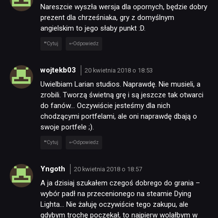
PUBLICYSTYKA
Nareszcie wyszła wersja dla opornych, będzie dobry
prezent dla chrześniaka, gry z domyślnym
angielskim to jego słaby punkt :D.
KULTURA
Cytuj
Odpowiedz
RETRO
wojtekb03
20 kwietnia 2018 o 18:53
Uwielbiam Larian studios. Naprawdę. Nie musieli, a
zrobili. Tworzą świetną grę i są jeszcze tak otwarci
TECHNOLOGIE
do fanów… Oczywiście jesteśmy dla nich
chodzącymi portfelami, ale oni naprawdę dbają o
swoje portfele ;).
DYSKUSJE
Cytuj
Odpowiedz
JUŻ GRALIŚMY
Yngoth
20 kwietnia 2018 o 18:57
A ja dzisiaj szukałem czegoś dobrego do grania –
SKLEP
wybór padł na przecenionego na steamie Dying
Lighta… Nie żałuję oczywiście tego zakupu, ale
gdybym trochę poczekał, to najpierw wolałbym w