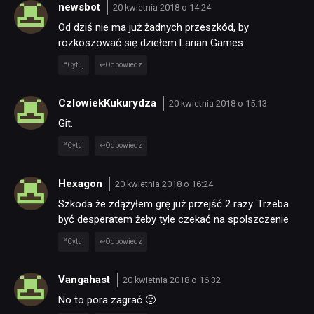
newsbot
20 kwietnia 2018 o 14:24
Od dziś nie ma już żadnych przeszkód, by
rozkoszować się dziełem Larian Games.
Cytuj
Odpowiedz
CzlowiekKukurydza
20 kwietnia 2018 o 15:13
Git.
Cytuj
Odpowiedz
Hexagon
20 kwietnia 2018 o 16:24
Szkoda że zdążyłem grę już przejść 2 razy. Trzeba
być desperatem żeby tyle czekać na spolszczenie
Cytuj
Odpowiedz
Vangahast
20 kwietnia 2018 o 16:32
No to pora zagrać 🙂