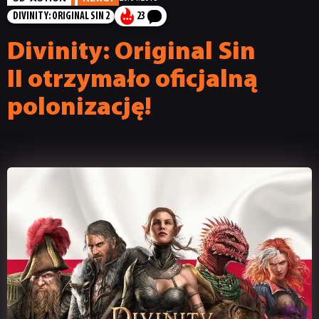
DIVINITY: ORIGINAL SIN 2
23
Divinity: Original Sin
II otrzymało oficjalną
polonizację!