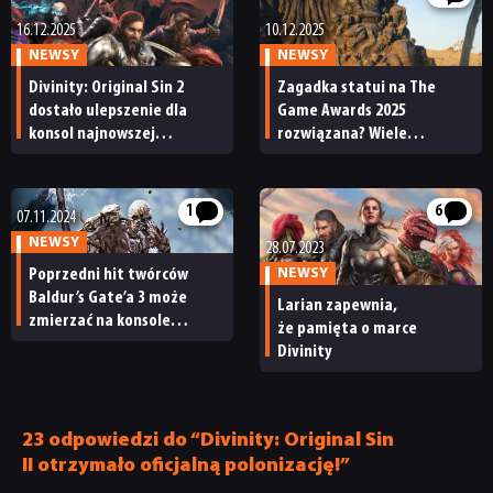
16.12.2025
10.12.2025
NEWSY
NEWSY
Divinity: Original Sin 2
Zagadka statui na The
dostało ulepszenie dla
Game Awards 2025
konsol najnowszej
rozwiązana? Wiele
generacji. Wszystkie wersje
wskazuje na nową grę
mają więcej fps-ów, oprócz
Larian Studios
tej na Nintendo Switcha 2
1
6
07.11.2024
NEWSY
28.07.2023
Poprzedni hit twórców
NEWSY
Baldur’s Gate’a 3 może
Larian zapewnia,
zmierzać na konsole
że pamięta o marce
obecnej generacji. Divinity:
Divinity
Original Sin 2 trafi na PS5
i XSX
23 odpowiedzi do “Divinity: Original Sin
II otrzymało oficjalną polonizację!”