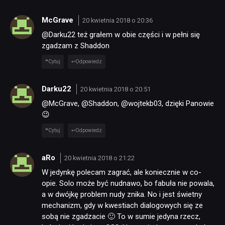
McGrave
20 kwietnia 2018 o 20:36
@Darku22 też grałem w obie części i w pełni się
zgadzam z Shaddon
Cytuj
Odpowiedz
Darku22
20 kwietnia 2018 o 20:51
@McGrave, @Shaddon, @wojtekb03, dzięki Panowie
😉
Cytuj
Odpowiedz
aRo
20 kwietnia 2018 o 21:22
W jedynkę polecam zagrać, ale koniecznie w co-
opie. Solo może być nudnawo, bo fabuła nie powala,
a w dwójkę problem nudy znika. No i jest świetny
mechanizm, gdy w kwestiach dialogowych się ze
sobą nie zgadzacie 🙂 To w sumie jedyna rzecz,