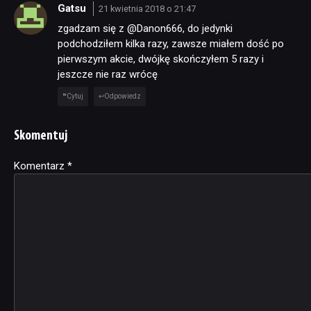
Gatsu
21 kwietnia 2018 o 21:47
zgadzam się z @Danon666, do jedynki
podchodziłem kilka razy, zawsze miałem dość po
pierwszym akcie, dwójkę skończyłem 5 razy i
jeszcze nie raz wrócę
Cytuj
Odpowiedz
Skomentuj
Komentarz
Alternative:
*