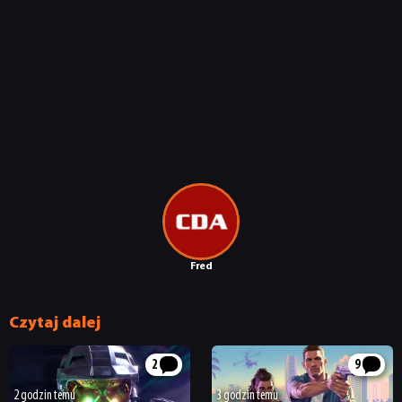
Fred
Czytaj dalej
2
9
NEWSY
2 godzin temu
3 godzin temu