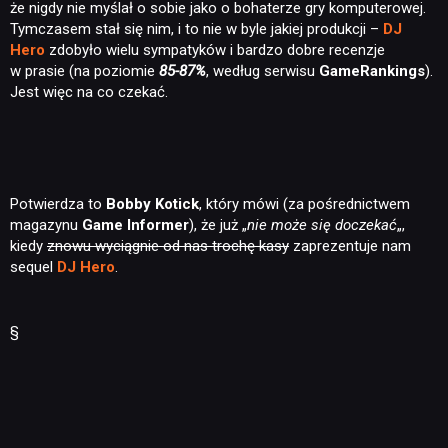
że nigdy nie myślał o sobie jako o bohaterze gry komputerowej.
Tymczasem stał się nim, i to nie w byle jakiej produkcji –
DJ
Hero
zdobyło wielu sympatyków i bardzo dobre recenzje
w prasie (na poziomie
85-87%
, według serwisu
GameRankings
).
Jest więc na co czekać.
Potwierdza to
Bobby Kotick
, który mówi (za pośrednictwem
magazynu
Game Informer
), że już „
nie może się doczekać
„,
kiedy
znowu wyciągnie od nas trochę kasy
zaprezentuje nam
sequel
DJ Hero
.
§