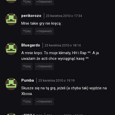
Cytuj
Odpowiedz
SKLEP
perikorozo
23 kwietnia 2010 o 17:34
Mnie takie gry nie kręcą :
Cytuj
Odpowiedz
Bluegardo
23 kwietnia 2010 o 18:14
A mnie kręci. To moje klimaty, HH i Rap ^^. A ja
uważam że acti chce wyciągnąć kasę ^^
Cytuj
Odpowiedz
Pumba
23 kwietnia 2010 o 19:19
Skusze się na tą grę, jeżeli (a chyba tak) wyjdzie na
Xboxa.
Cytuj
Odpowiedz