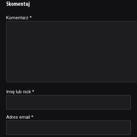
Skomentuj
Komentarz
Alternative:
*
Imię lub nick
*
Adres email
*