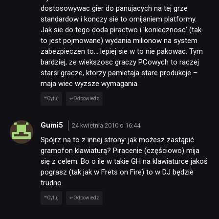
dostosowywac gier do panujacych na tej grze
standardow i konczy sie to omijaniem platformy.
Jak sie do tego doda piractwo i 'koniecznosc’ (tak
to jest pojmowane) wydania milionow na system
zabezpieczen to… lepiej sie w to nie pakowac. Tym
bardziej, ze wiekszosc graczy PCowych to raczej
starsi gracze, ktorzy pamietaja stare produkcje –
maja wiec wyzsze wymagania.
Cytuj
Odpowiedz
Gumi5
24 kwietnia 2010 o 16:44
Spójrz na to z innej strony: jak możesz zastąpić
gramofon klawiaturą? Piracenie (częściowo) mija
się z celem. Bo o ile w takie GH na klawiaturce jakoś
pograsz (tak jak w Frets on Fire) to w DJ będzie
trudno.
Cytuj
Odpowiedz