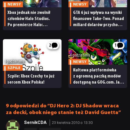
NEWSY
NEWSY
Xbox jednak nie zwolnił
GTA 6 już wpływa na wyniki
RECENZJE
członków Halo Studios.
finansowe Take-Two. Ponad
Po premierze Halo:
miliard dolarów przychodu
Campaign Evolved z pracą
i reakcja giełdy
PUBLICYSTYKA
pożegnały się inne osoby
2
1
KULTURA
4 godzin temu
3 godzin temu
NEWSY
SZPILE
Kultowa platformówka
RETRO
Szpile: Xbox Czechy to już
z ogromną paczką modów
sercem Xbox Polska!
dostępną na GOG.com. Jazz
Jackrabbit 2 Plus
TECHNOLOGIE
pobierzecie jednym
kliknięciem
9 odpowiedzi do “DJ Hero 2: DJ Shadow wraca
DYSKUSJE
za decki, obok niego stanie też David Guetta”
SernikCDA
23 kwietnia 2010 o 13:30
JUŻ GRALIŚMY