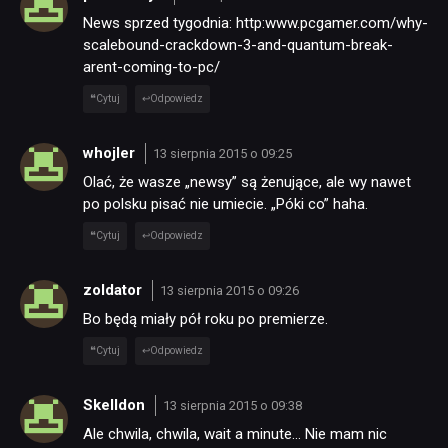
News sprzed tygodnia: http:www.pcgamer.com/why-
scalebound-crackdown-3-and-quantum-break-
arent-coming-to-pc/
Cytuj
Odpowiedz
whojler
13 sierpnia 2015 o 09:25
Olać, że wasze „newsy” są żenujące, ale wy nawet
po polsku pisać nie umiecie. „Póki co” haha.
Cytuj
Odpowiedz
zoldator
13 sierpnia 2015 o 09:26
Bo będą miały pół roku po premierze.
Cytuj
Odpowiedz
NEWSY
Skelldon
13 sierpnia 2015 o 09:38
Ale chwila, chwila, wait a minute… Nie mam nic