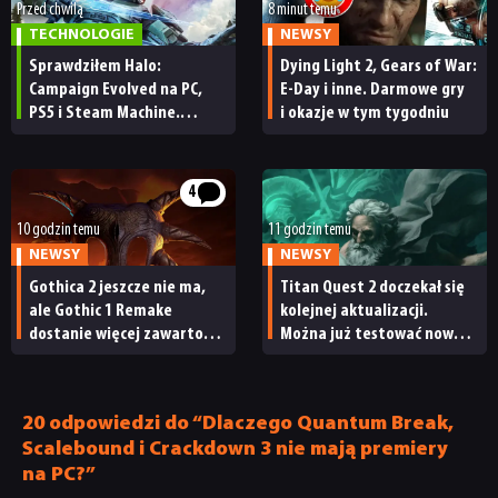
Przed chwilą
8 minut temu
TECHNOLOGIE
NEWSY
Sprawdziłem Halo:
Dying Light 2, Gears of War:
Campaign Evolved na PC,
E-Day i inne. Darmowe gry
PS5 i Steam Machine.
i okazje w tym tygodniu
Wygląda świetnie,
ale ma parę problemów
[RECENZJA TECHNICZNA]
4
10 godzin temu
11 godzin temu
NEWSY
NEWSY
Gothica 2 jeszcze nie ma,
Titan Quest 2 doczekał się
ale Gothic 1 Remake
kolejnej aktualizacji.
dostanie więcej zawartości.
Można już testować nową
Twórcy zapowiadają
specjalizację oraz system
nadchodzące zmiany
craftingu
20 odpowiedzi do “Dlaczego Quantum Break,
Scalebound i Crackdown 3 nie mają premiery
na PC?”