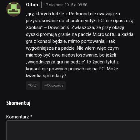
Otton
17 sierpnia 2015 o 08:58
„gry, których ludzie z Redmond nie uważają za
przystosowane do charakterystyki PC, nie opuszczą
Xboksa” – Dowcipniś. Zwłaszcza, że przy okazji
dyszki promują granie na padzie Microsoftu, a każda
gra z konsol będzie, mimo portowania, i tak
wygodniejsza na padzie. Nie wiem więc czym
miałoby być owe niedostosowanie, bo jeżeli
„wygodniejsza gra na padzie” to żaden tytuł z
konsoli nie powinien pojawić się na PC. Może
kwestia sprzedaży?
Cytuj
Odpowiedz
Skomentuj
Komentarz
Alternative:
*