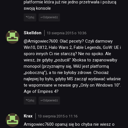
platformie która już nie jedno przetrwała i pożucą
swoją konsole
Cytuj
Odpowiedz
Skelldon
13 sierpnia 2015 o 10:36
@Amigowiec7600: Olać pecety? Czyli darmowy
Win10, DX12, Halo Wars 2, Fable Legends, GoW: UE i
sporo innych Ci nie starczą? Nie no spoko. Ale
wiesz, że gdyby „pożucili” Xboksa to zapanowałby
monopol (przyznajmy się, WiiU jest platformą
„poboczną”), a to nie byłoby zdrowe. Chociaż
najlepiej by było, gdyby MS zaczął wydawać właśnie
te wspomniane w newsie gry „Only on Windows 10”.
Age of Empires 4?
Cytuj
Odpowiedz
Krax
13 sierpnia 2015 o 11:16
Amigowiec7600 opanuj się bo chyba nie wiesz o