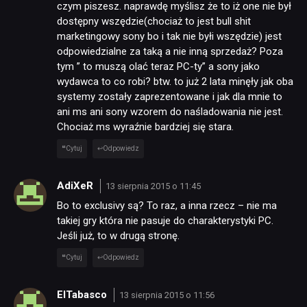
czym piszesz. naprawdę myślisz że to iż one nie był
dostępny wszędzie(chociaż to jest bull shit
marketingowy sony bo i tak nie byłi wszędzie) jest
odpowiedzialne za taką a nie inną sprzedaż? Poza
tym ” to muszą olać teraz PC-ty” a sony jako
wydawca to co robi? btw. to już 2 lata minęły jak oba
systemy zostały zaprezentowane i jak dla mnie to
ani ms ani sony wzorem do naśladowania nie jest.
Chociaż ms wyraźnie bardziej się stara.
Cytuj
Odpowiedz
AdiXeR
13 sierpnia 2015 o 11:45
Bo to exclusivy są? To raz, a inna rzecz – nie ma
takiej gry która nie pasuje do charakterystyki PC.
Jeśli już, to w drugą stronę.
Cytuj
Odpowiedz
ElTabasco
13 sierpnia 2015 o 11:56