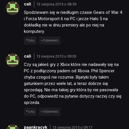
cali
13 sierpnia 2015 o 08:59
Spodziewam się w niedługim czasie Gears of War 4
i Forza Motorsport 6 na PC i jecze Halo 5 na
dokładkę nie w dniu premiery ale po niej na
komputery.
Cytuj
Odpowiedz
cali
13 sierpnia 2015 o 09:03
Czy są jakieś gry z Xbox które nie nadawały się na
PC z podłączony padem od Xboxa. Phil Spencer
chyba czegoś nie rozumie. Bijatyki były takim
gatunkiem przez wiele lat, a teraz dobrze się
sprzedają. Nie ma takiej gry która by nie pasowała
do PC, odpowiedź na pytanie dotyczy raczej czy się
sprzeda.
Cytuj
Odpowiedz
paankracyk
13 sierpnia 2015 o 09:17