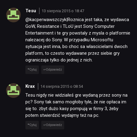
Tesu
13 sierpnia 2015 o 18:47
@kacperwawszczyk|Roznica jest taka, ze wydawca
GoW, Resistance i TLoU jest Sony Computer
Entertainment i te gry powstaly z mysla o platformie
nalezacej do Sony. W przypadku Microsoftu
sytuacja jest inna, bo choc sa wlascicielami dwoch
platform, to czesto wydawane przez siebie gry
ograniczaja tylko do jednej z nich.
Cytuj
Odpowiedz
Krax
14 sierpnia 2015 o 08:54
Tesu nigdy nie widziałeś gre wydaną przez sony na
pc? Sony tak samo mogłoby tyle, że nie opłaca im
się to. zbyt dużo kasy pompują w firmy 3, żeby
potem stwierdzić wydajmy też na pc.
Cytuj
Odpowiedz