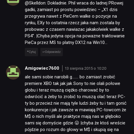
@Skelldon: Dokladnie. Phil wraca do ladnej PRowej
SKLEP
gadki, zamiast po prostu powiedziec – „X1 dzis
przegrywa nawet z PieCem walke o pozycje na
rynku, EXy to ostatnia rzecz jaka nam zostala by
probowac z czasem nawiazac jakakolwiek walke z
PS4”. |Chyba jedyna opcja na powazne traktowanie
PieCa przez MS to platny DX12 na Win10…
Cytuj
Odpowiedz
Amigowiec7600
13 sierpnia 2015 o 10:20
ale sami sobie narobili g……. bo zamiast zrobić
premiere XBO tak jak jak Sony to nie olali połowe
globu i teraz muszą ciężko charować by to
odwrócić a żeby to zrobić to muszą olać teraz PC-
ty bo przecież nie mają tyle ludzi żeby tu i tam gonić
konkurencje i jak zawsze w mawiają PC-towcom że
M$ o nich myśli ale praktyce mają nas w głęboko
sami się domyście gdzie 😛 |chyba że ktoś wreście
pójdzie po rozum do głowy w M$ i skupią się na