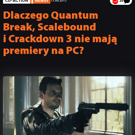
CD-ACTION
NEWSY
13.08.2015
20
Dlaczego Quantum
Break, Scalebound
i Crackdown 3 nie mają
premiery na PC?