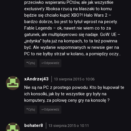
RECENZJE
przeciwko wspieraniu PCtów, ale jak wszystkie
exclusive’y Xboksa rzucą na blaszaki to komu
będzie się chciało kupić XBO?! Halo Wars 2 –
PUBLICYSTYKA
bardzo dobrze, bo jest to tytuł wprost na pecety.
Fable Legends – ok, nawet nie wiem co to za
gatunek, ale multiplayerowo się nadaje. GoW: UE –
KULTURA
„jedynka” była już na kompach, to ta też powinna
być. Ale wydanie wspomnianych w newsie gier na
PC to nie byłby strzał w kolano, a pomiędzy oczy…
RETRO
Cytuj
Odpowiedz
TECHNOLOGIE
xAndrzej43
13 sierpnia 2015 o 10:06
Nie są na PC z prostego powodu. Kto by kupował te
ich konsolki, jak by te wszystkie gry były na
DYSKUSJE
komputery, za połowę ceny gry na konsolę ?
Cytuj
Odpowiedz
JUŻ GRALIŚMY
bohater8
13 sierpnia 2015 o 10:11