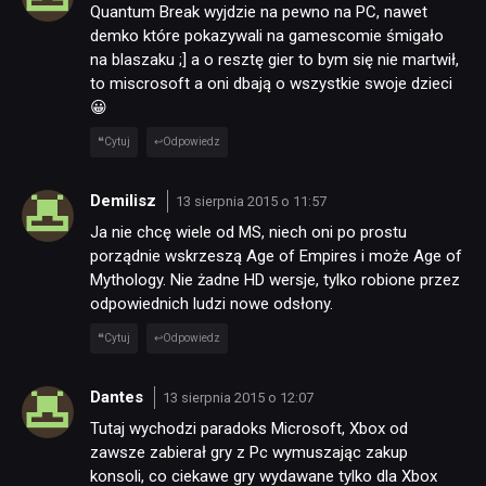
Quantum Break wyjdzie na pewno na PC, nawet
demko które pokazywali na gamescomie śmigało
na blaszaku ;] a o resztę gier to bym się nie martwił,
to miscrosoft a oni dbają o wszystkie swoje dzieci
😀
Cytuj
Odpowiedz
Demilisz
13 sierpnia 2015 o 11:57
Ja nie chcę wiele od MS, niech oni po prostu
porządnie wskrzeszą Age of Empires i może Age of
Mythology. Nie żadne HD wersje, tylko robione przez
odpowiednich ludzi nowe odsłony.
Cytuj
Odpowiedz
Dantes
13 sierpnia 2015 o 12:07
Tutaj wychodzi paradoks Microsoft, Xbox od
zawsze zabierał gry z Pc wymuszając zakup
konsoli, co ciekawe gry wydawane tylko dla Xbox