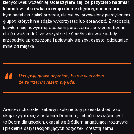
kiedykolwiek wcześniej.
Ucieszyłem się, że przycięto nadmiar
klamotów i drzewka rozwoju do niezbędnego minimum
,
bym nadal czuł jakiś progres, ale nie był przywalony pierdylionem
głupot, których nie zdążę wykorzystać lub sprawdzić. Z radością
bawiłem się nowymi sposobami poruszania się w przestrzeni,
choć uważam też, że wszystkie te ścieżki zdrowia zostały
przesadnie uproszczone i pojawiały się zbyt często, odciągając
mnie od mięska.
Posypuję głowę popiołem, bo nie wierzyłem,
że za trzecim razem się uda.
NEWSY
Arenowy charakter zabawy i kolejne tory przeszkód od razu
skojarzyły mi się z ostatnim Doomem, i choć oczywiście jest
to Doom dla ubogich, okazał się źródłem angażującej rozgrywki
RECENZJE
i piekielnie satysfakcjonujących potyczek. Zresztą sama