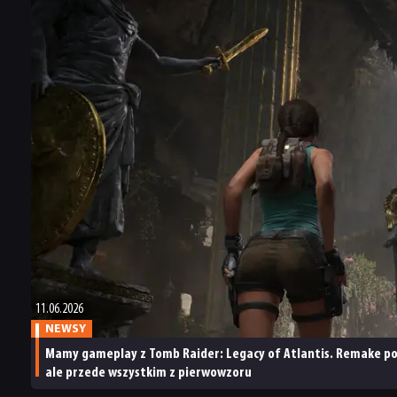
Legacy
of
of
Atlantis.
Atlantis
„Nie
będzie
zamierzamy
przyjazne
wskazywać
dla
wam
graczy
niczego
nieznających
świecącą
Lary
ikonką”
Croft.
Gra
ma być
fundamentem
dla
przyszłych
przygód
bohaterki
11.06.2026
NEWSY
Mamy gameplay z Tomb Raider: Legacy of Atlantis. Remake poż
ale przede wszystkim z pierwowzoru