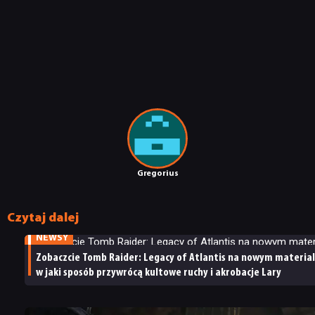
Gregorius
04.08.2026
NEWSY
Twórcy
Czytaj dalej
22.07.2026
tłumaczą
NEWSY
projekty
29.06.2026
zagadek
Zobaczcie Tomb Raider: Legacy of Atlantis na nowym materiale
NEWSY
w Tomb
w jaki sposób przywrócą kultowe ruchy i akrobacje Lary
Tomb
Raider:
Raider:
Legacy