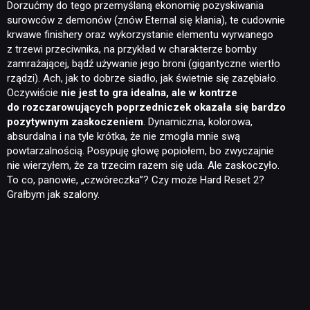
Dorzućmy do tego przemyślaną ekonomię pozyskiwania
surowców z demonów (znów Eternal się kłania), te cudownie
krwawe finishery oraz wykorzystanie elementu wyrwanego
z trzewi przeciwnika, na przykład w charakterze bomby
zamrażającej, bądź używanie jego broni (gigantyczne wiertło
rządzi). Ach, jak to dobrze siadło, jak świetnie się zazębiało.
Oczywiście
nie jest to gra idealna, ale w kontrze
do rozczarowujących poprzedniczek okazała się bardzo
pozytywnym zaskoczeniem
. Dynamiczna, kolorowa,
absurdalna i na tyle krótka, że nie zmogła mnie swą
powtarzalnością. Posypuję głowę popiołem, bo zwyczajnie
nie wierzyłem, że za trzecim razem się uda. Ale zaskoczyło.
To co, panowie, „czwóreczka”? Czy może Hard Reset 2?
Grałbym jak szalony.