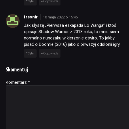
Cytuj
Odpowiedz
freynir
10 maja 2022 o 15:46
Jak słyszę „Pierwsza eskapada Lo Wanga” i ktoś
opisuje Shadow Warrior z 2013 roku, to mnie siem
normalno nunczaku w kierzonie otwiro. To jakby
pisać o Doomie (2016) jako o pirwszyj odsłonii igry.
Cytuj
Odpowiedz
Skomentuj
Komentarz
Alternative:
*