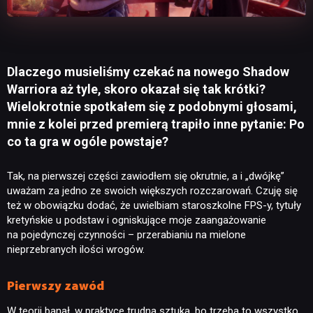
Dlaczego musieliśmy czekać na nowego Shadow
Warriora aż tyle, skoro okazał się tak krótki?
Wielokrotnie spotkałem się z podobnymi głosami,
mnie z kolei przed premierą trapiło inne pytanie: Po
co ta gra w ogóle powstaje?
Tak, na pierwszej części zawiodłem się okrutnie, a i „dwójkę”
uważam za jedno ze swoich większych rozczarowań. Czuję się
też w obowiązku dodać, że uwielbiam staroszkolne FPS-y, tytuły
kretyńskie u podstaw i ogniskujące moje zaangażowanie
na pojedynczej czynności – przerabianiu na mielone
nieprzebranych ilości wrogów.
Pierwszy zawód
W teorii banał, w praktyce trudna sztuka, bo trzeba to wszystko