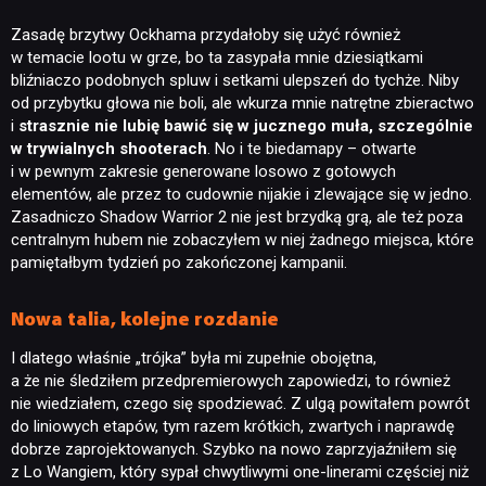
Zasadę brzytwy Ockhama przydałoby się użyć również
w temacie lootu w grze, bo ta zasypała mnie dziesiątkami
bliźniaczo podobnych spluw i setkami ulepszeń do tychże. Niby
od przybytku głowa nie boli, ale wkurza mnie natrętne zbieractwo
i
strasznie nie lubię bawić się w jucznego muła, szczególnie
w trywialnych shooterach
. No i te biedamapy – otwarte
i w pewnym zakresie generowane losowo z gotowych
elementów, ale przez to cudownie nijakie i zlewające się w jedno.
Zasadniczo Shadow Warrior 2 nie jest brzydką grą, ale też poza
centralnym hubem nie zobaczyłem w niej żadnego miejsca, które
pamiętałbym tydzień po zakończonej kampanii.
Nowa talia, kolejne rozdanie
I dlatego właśnie „trójka” była mi zupełnie obojętna,
a że nie śledziłem przedpremierowych zapowiedzi, to również
nie wiedziałem, czego się spodziewać. Z ulgą powitałem powrót
do liniowych etapów, tym razem krótkich, zwartych i naprawdę
dobrze zaprojektowanych. Szybko na nowo zaprzyjaźniłem się
z Lo Wangiem, który sypał chwytliwymi one-linerami częściej niż