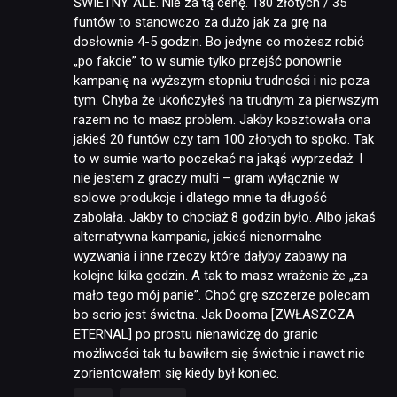
ŚWIETNY. ALE. Nie za tą cenę. 180 złotych / 35
funtów to stanowczo za dużo jak za grę na
dosłownie 4-5 godzin. Bo jedyne co możesz robić
„po fakcie” to w sumie tylko przejść ponownie
kampanię na wyższym stopniu trudności i nic poza
tym. Chyba że ukończyłeś na trudnym za pierwszym
razem no to masz problem. Jakby kosztowała ona
jakieś 20 funtów czy tam 100 złotych to spoko. Tak
to w sumie warto poczekać na jakąś wyprzedaż. I
nie jestem z graczy multi – gram wyłącznie w
solowe produkcje i dlatego mnie ta długość
zabolała. Jakby to chociaż 8 godzin było. Albo jakaś
alternatywna kampania, jakieś nienormalne
wyzwania i inne rzeczy które dałyby zabawy na
kolejne kilka godzin. A tak to masz wrażenie że „za
mało tego mój panie”. Choć grę szczerze polecam
bo serio jest świetna. Jak Dooma [ZWŁASZCZA
ETERNAL] po prostu nienawidzę do granic
możliwości tak tu bawiłem się świetnie i nawet nie
zorientowałem się kiedy był koniec.