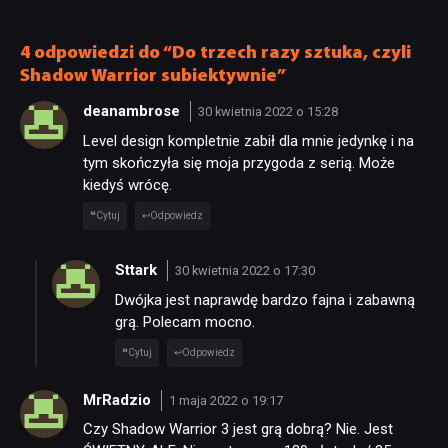
4 odpowiedzi do “Do trzech razy sztuka, czyli
Shadow Warrior subiektywnie”
deanambrose
30 kwietnia 2022 o 15:28
Level design kompletnie zabił dla mnie jedynkę i na
tym skończyła się moja przygoda z serią. Może
kiedyś wrócę.
Cytuj
Odpowiedz
Sttark
30 kwietnia 2022 o 17:30
Dwójka jest naprawdę bardzo fajna i zabawną
grą. Polecam mocno.
Cytuj
Odpowiedz
MrRadzio
1 maja 2022 o 19:17
Czy Shadow Warrior 3 jest grą dobrą? Nie. Jest