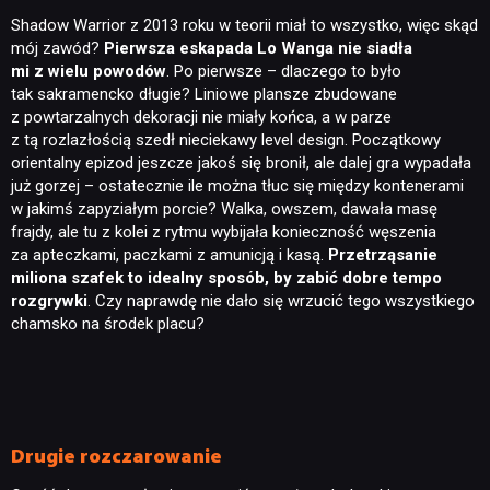
Shadow Warrior z 2013 roku w teorii miał to wszystko, więc skąd
mój zawód?
Pierwsza eskapada Lo Wanga nie siadła
mi z wielu powodów
. Po pierwsze – dlaczego to było
tak sakramencko długie? Liniowe plansze zbudowane
z powtarzalnych dekoracji nie miały końca, a w parze
z tą rozlazłością szedł nieciekawy level design. Początkowy
orientalny epizod jeszcze jakoś się bronił, ale dalej gra wypadała
już gorzej – ostatecznie ile można tłuc się między kontenerami
w jakimś zapyziałym porcie? Walka, owszem, dawała masę
frajdy, ale tu z kolei z rytmu wybijała konieczność węszenia
za apteczkami, paczkami z amunicją i kasą.
Przetrząsanie
miliona szafek to idealny sposób, by zabić dobre tempo
rozgrywki
. Czy naprawdę nie dało się wrzucić tego wszystkiego
chamsko na środek placu?
Drugie rozczarowanie