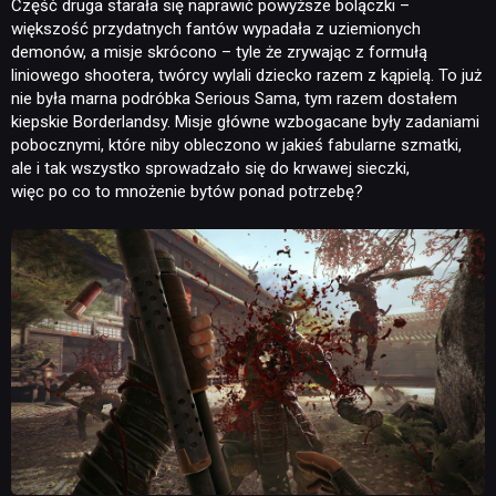
Część druga starała się naprawić powyższe bolączki –
większość przydatnych fantów wypadała z uziemionych
demonów, a misje skrócono – tyle że zrywając z formułą
liniowego shootera, twórcy wylali dziecko razem z kąpielą. To już
nie była marna podróbka Serious Sama, tym razem dostałem
kiepskie Borderlandsy. Misje główne wzbogacane były zadaniami
pobocznymi, które niby obleczono w jakieś fabularne szmatki,
ale i tak wszystko sprowadzało się do krwawej sieczki,
więc po co to mnożenie bytów ponad potrzebę?