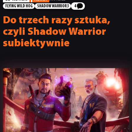
FLYING WILD HOG
SHADOW WARRIOR 3
4
Do trzech razy sztuka,
czyli Shadow Warrior
subiektywnie