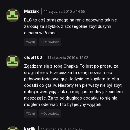
KULTURA
Maziak
11 stycznia 2010 o 14:56
DLC to coś strasznego na mnie napewno tak nie
RETRO
zarobią za szybko, z szczególnie zbyt dużymi
cenami w Polsce.
TECHNOLOGIE
Cytuj
Odpowiedz
olopl100
11 stycznia 2010 o 15:02
DYSKUSJE
Zgadzam się z tobą Chapka. To jest po prostu za
drogi interes. Przecież za tą cenę można mieć
JUŻ GRALIŚMY
pełnowartościową grę. Jedynie co kupiłem to oba
dodatki do gta IV. Niestety ten pierwszy nie był zbyt
dobrą inwestycją. Jak na mój gust nudny jak siedem
SKLEP
nieszczęść. Za to od drugiego dodatku to się nie
mogłem oderwać. I to był jedyny wyjątek.
Cytuj
Odpowiedz
kerlik
11 stycznia 2010 o 15:05