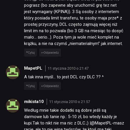
pograsz (bo zapewne aby uruchomić grę tez net
jest wymagany (KPINA)). 3 Są osoby z internetem
który posiada limit transferu, te osoby maja prze
*
z
prostej przyczyny, DCL często zajmują więcej niż
limit im na to pozwala (bo 3 GB na miesiąc to dosyć
mało… serio…). Poza tym ja wole mieć komplet na
krążku, a nie na czymś „niematerialnym” jak internet.
Cytuj
Odpowiedz
MapetPL
11 stycznia 2010 o 21:47
A tak inna myśl… to jest DCL czy DLC ?? ^
Cytuj
Odpowiedz
mikista10
11 stycznia 2010 o 21:57
Według mnie takie dodatki są dobre jeśli są
darmowe lub tanie np.: 5-10 zł, bo wtedy każdy je
kupi.Tak to nikt nie ma nic z DLC.;) |@MapetPL-masz
rację, ale to nie wina twórców, że ktoś ma taki