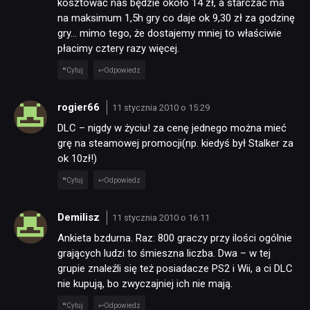
kosztować nas będzie około 14 zł, a starczać ma
na maksimum 1,5h gry co daje ok 9,30 zł za godzinę
gry… mimo tego, że dostajemy mniej to właściwie
płacimy cztery razy więcej.
Cytuj
Odpowiedz
rogier66
11 stycznia 2010 o 15:29
DLC – nigdy w życiu! za cenę jednego można mieć
grę na steamowej promocji(np. kiedyś był Stalker za
ok 10zł!)
Cytuj
Odpowiedz
Demilisz
11 stycznia 2010 o 16:11
Ankieta bzdurna. Raz: 800 graczy przy ilości ogólnie
grających ludzi to śmieszna liczba. Dwa – w tej
grupie znaleźli się też posiadacze PS2 i Wii, a ci DLC
nie kupują, bo zwyczajniej ich nie mają.
Cytuj
Odpowiedz