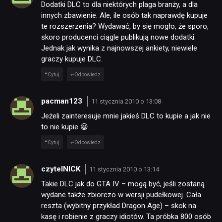
Dodatki DLC to dla niektórych plaga branży, a dla
innych zbawienie. Ale, ile osób tak naprawdę kupuje
te rozszerzenia? Wydawać, by się mogło, że sporo,
skoro producenci ciągle publikują nowe dodatki.
Jednak jak wynika z najnowszej ankiety, niewiele
graczy kupuje DLC.
Cytuj
Odpowiedz
pacman123
11 stycznia 2010 o 13:08
Jeżeli zainteresuje mnie jakieś DLC to kupie a jak nie
to nie kupie 😀
Cytuj
Odpowiedz
czytelNICK
11 stycznia 2010 o 13:14
Takie DLC jak do GTA IV – mogą być, jeśli zostaną
wydane także zbiorczo w wersji pudełkowej. Cała
reszta (wybitny przykład Dragon Age) – skok na
kasę i robienie z graczy idiotów. Ta próbka 800 osób