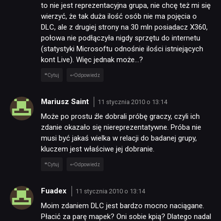
to nie jest reprezentacyjna grupa, nie chcę też mi się
wierzyć, że tak duża ilość osób nie ma pojęcia o
DLC, ale z drugiej strony na 30 mln posiadacz X360,
połowa nie podłączyła nigdy sprzętu do internetu
(statystyki Microsoftu odnośnie ilości istniejących
kont Live). Więc jednak może…?
Cytuj
Odpowiedz
Mariusz Saint
11 stycznia 2010 o 13:14
Może po prostu źle dobrali próbę graczy, czyli ich
zdanie okazało się niereprezentatywne. Próba nie
musi być jakaś wielka w relacji do badanej grupy,
kluczem jest właściwe jej dobranie.
Cytuj
Odpowiedz
Fuadex
11 stycznia 2010 o 13:14
Moim zdaniem DLC jest bardzo mocno naciągane.
Płacić za parę mapek? Oni sobie kpią? Dlatego nadal