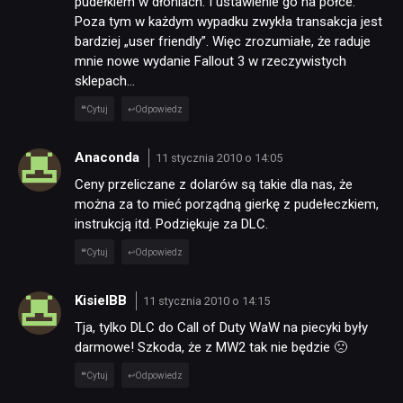
pudełkiem w dłoniach. I ustawienie go na półce.
Poza tym w każdym wypadku zwykła transakcja jest
bardziej „user friendly”. Więc zrozumiałe, że raduje
mnie nowe wydanie Fallout 3 w rzeczywistych
sklepach…
Cytuj
Odpowiedz
Anaconda
11 stycznia 2010 o 14:05
Ceny przeliczane z dolarów są takie dla nas, że
można za to mieć porządną gierkę z pudełeczkiem,
instrukcją itd. Podziękuje za DLC.
Cytuj
Odpowiedz
KisielBB
11 stycznia 2010 o 14:15
Tja, tylko DLC do Call of Duty WaW na piecyki były
darmowe! Szkoda, że z MW2 tak nie będzie 🙁
Cytuj
Odpowiedz