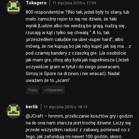
Tokagero
11 stycznia 2010 o 17:39
800 respondentów ?|No tak, jeżeli były to stany, lub
mało zamożny rejon to się nie dziwie, że taki
wynik.|Ludzie albo nie wiedzą bo grają, nudzą się ,
rzucają w kąt i tylko się chwalą ” A to, tak
,przeszedłem caluśkie na uber-super hard”, albo
mówią, że nie kupują bo jak niby kupić jak się ma ….z
pod czarnej bandery z czaszką gre. |Ja osobiście
jak mam gre, chcę aby była jak najpełniesza (Jeżeli
oczywiście gram w tytuł i do niego powracam,
Simsy is Spore na drzewo i nie wracać). Nadal
uważam że to „scam”.
Cytuj
Odpowiedz
kerlik
11 stycznia 2010 o 18:14
@JCraft – hmmm, przeliczanie kosztów gry i godzin
na ile ona nam starcza jest trochę dziwne. Liczy się
przede wszystkim radość z zabawy, ponieważ co z
tego, jak zafundują mi nawet 100 godzin, skoro