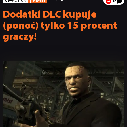
CD-ACTION
NEWSY
11.01.2010
49
Dodatki DLC kupuje
(ponoć) tylko 15 procent
graczy!