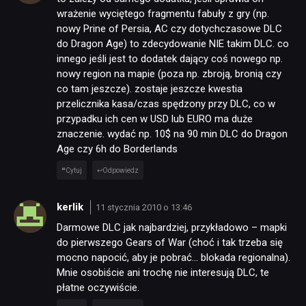
wrażenie wyciętego fragmentu fabuły z gry (np.
nowy Prine of Persia, AC czy dotychczasowe DLC
do Dragon Age) to zdecydowanie NIE takim DLC. co
innego jeśli jest to dodatek dający coś nowego np.
nowy region na mapie (poza np. zbroją, bronią czy
co tam jeszcze). zostaje jeszcze kwestia
przelicznika kasa/czas spędzony przy DLC, co w
przypadku ich cen w USD lub EURO ma duże
znaczenie. wydać np. 10$ na 90 min DLC do Dragon
Age czy 6h do Borderlands
Cytuj
Odpowiedz
kerlik
11 stycznia 2010 o 13:46
Darmowe DLC jak najbardziej, przykładowo – mapki
do pierwszego Gears of War (choć i tak trzeba się
mocno napocić, aby je pobrać… blokada regionalna).
Mnie osobiście ani trochę nie interesują DLC, te
płatne oczywiście.