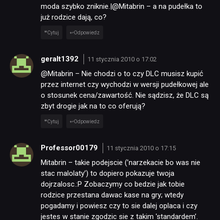
moda szybko zniknie.|@Mitabrin – a na pudełka to
już rodzice dają, co?
Cytuj
Odpowiedz
geralt1392
11 stycznia 2010 o 17:02
@Mitabrin – Nie chodzi o to czy DLC musisz kupić
przez internet czy wychodzi w wersji pudełkowej ale
o stosunek cena/zawartość. Nie sądzisz, że DLC są
zbyt drogie jak na to co oferują?
Cytuj
Odpowiedz
Professor00179
11 stycznia 2010 o 17:15
Mitabrin – takie podejscie (’narzekacie bo was nie
stac malolaty’) to dopiero pokazuje twoja
dojrzalosc.:P Zobaczymy co bedzie jak tobie
rodzice przestana dawac kase na gry; wtedy
pogadamy i powiesz czy to sie dalej oplaca i czy
jestes w stanie zgodzic sie z takim 'standardem’.