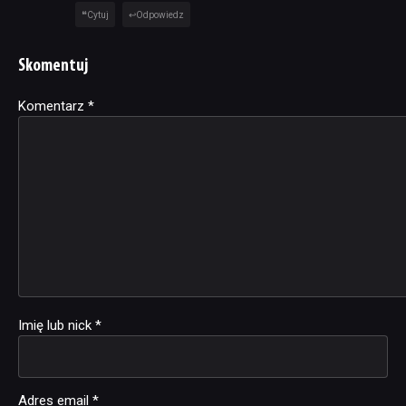
Cytuj
Odpowiedz
Skomentuj
Komentarz
Alternative:
*
Imię lub nick
*
Adres email
*