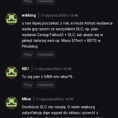
Cytuj
Odpowiedz
wikking
11 stycznia 2010 o 13:48
u nas lepiej poczekać z rok, a może któryś wydawca
wyda grę razem ze wszystkimi DLC, np. plan
wydania Cenegi Fallout3 + DLC, lub ukaże się w
jakiejś tańszej serii np. Mass Effect + BDTS w
P.Kolekcji
Cytuj
Odpowiedz
KB1
11 stycznia 2010 o 13:50
To się pan z SAW-em wkur*ił…
Cytuj
Odpowiedz
Mbie
11 stycznia 2010 o 13:55
Osobiście DLC nie cierpię. O wiele większą
satysfakcję daje wypad do sklepu i powrót z