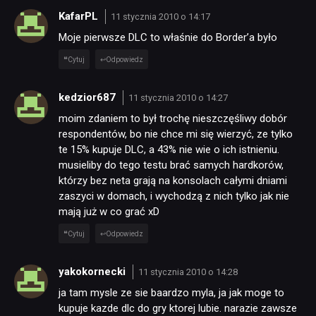
KafarPL
11 stycznia 2010 o 14:17
Moje pierwsze DLC to właśnie do Border’a było
Cytuj
Odpowiedz
kedzior687
11 stycznia 2010 o 14:27
moim zdaniem to był trochę nieszczęśliwy dobór
respondentów, bo nie chce mi się wierzyć, ze tylko
te 15% kupuje DLC, a 43% nie wie o ich istnieniu.
musieliby do tego testu brać samych hardkorów,
którzy bez neta grają na konsolach całymi dniami
zaszyci w domach, i wychodzą z nich tylko jak nie
mają już w co grać xD
Cytuj
Odpowiedz
yakokornecki
11 stycznia 2010 o 14:28
ja tam mysle ze sie baardzo myla, ja jak moge to
kupuje kazde dlc do gry ktorej lubie. narazie zawsze