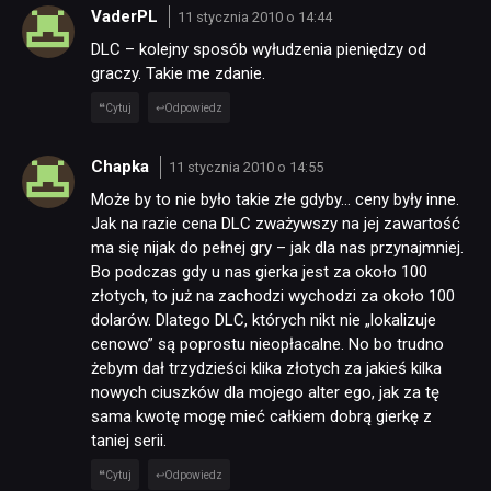
VaderPL
11 stycznia 2010 o 14:44
DLC – kolejny sposób wyłudzenia pieniędzy od
graczy. Takie me zdanie.
Cytuj
Odpowiedz
Chapka
11 stycznia 2010 o 14:55
Może by to nie było takie złe gdyby… ceny były inne.
Jak na razie cena DLC zważywszy na jej zawartość
ma się nijak do pełnej gry – jak dla nas przynajmniej.
Bo podczas gdy u nas gierka jest za około 100
NEWSY
złotych, to już na zachodzi wychodzi za około 100
dolarów. Dlatego DLC, których nikt nie „lokalizuje
cenowo” są poprostu nieopłacalne. No bo trudno
RECENZJE
żebym dał trzydzieści klika złotych za jakieś kilka
nowych ciuszków dla mojego alter ego, jak za tę
sama kwotę mogę mieć całkiem dobrą gierkę z
PUBLICYSTYKA
taniej serii.
Cytuj
Odpowiedz