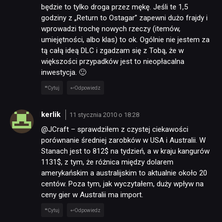
będzie to tylko droga przez mękę. Jeśli te 1,5
godziny z „Return to Ostagar” zapewni dużo frajdy i
wprowadzi trochę nowych rzeczy (itemów,
umiejętności, albo klas) to ok. Ogólnie nie jestem za
tą całą ideą DLC i zgadzam się z Tobą, że w
większości przypadków jest to nieopłacalna
inwestycja. 🙂
Cytuj
Odpowiedz
kerlik
11 stycznia 2010 o 18:28
@JCraft – sprawdziłem z czystej ciekawości
porównanie średniej zarobków w USA i Australii. W
Stanach jest to 812$ na tydzień, a w kraju kangurów
1131$, z tym, że różnica między dolarem
amerykańskim a australijskim to aktualnie około 20
centów. Poza tym, jak wyczytałem, duży wpływ na
ceny gier w Australii ma import.
Cytuj
Odpowiedz