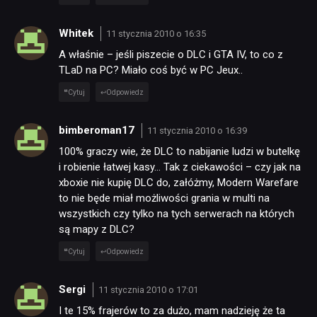
Whitek
11 stycznia 2010 o 16:35
A właśnie – jeśli piszecie o DLC i GTA IV, to co z
TLaD na PC? Miało coś być w PC Jeux..
Cytuj
Odpowiedz
bimberoman17
11 stycznia 2010 o 16:39
100% graczy wie, że DLC to nabijanie ludzi w butelkę
i robienie łatwej kasy… Tak z ciekawości – czy jak na
xboxie nie kupię DLC do, załóżmy, Modern Warefare
to nie będe miał możliwości grania w multi na
wszystkich czy tylko na tych serwerach na których
są mapy z DLC?
Cytuj
Odpowiedz
Sergi
11 stycznia 2010 o 17:01
I te 15% frajerów to za dużo, mam nadzieję że ta