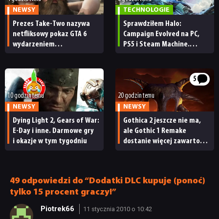
NEWSY
TECHNOLOGIE
Prezes Take-Two nazywa
Sprawdziłem Halo:
netfliksowy pokaz GTA 6
Campaign Evolved na PC,
wydarzeniem
PS5 i Steam Machine.
obowiązkowym. Nawet
Wygląda świetnie,
nie wie, ilu Netflix
ale ma parę problemów
ma subskrybentów
[RECENZJA TECHNICZNA]
5
10 godzin temu
20 godzin temu
NEWSY
NEWSY
Dying Light 2, Gears of War:
Gothica 2 jeszcze nie ma,
E-Day i inne. Darmowe gry
ale Gothic 1 Remake
i okazje w tym tygodniu
dostanie więcej zawartości.
Twórcy zapowiadają
nadchodzące zmiany
49 odpowiedzi do “Dodatki DLC kupuje (ponoć)
tylko 15 procent graczy!”
Piotrek66
11 stycznia 2010 o 10:42