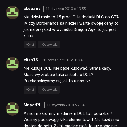
skoczny
11 stycznia 2010 o 19:55
Nie dziwi mnie to 15 proc. O ile dodatki DLC do GTA
IV czy Borderlands sa niezle i warte swojej ceny, to
juz na przyklad w wypadku Dragon Age, to juz jest
kpina.
Cytuj
Odpowiedz
elika15
11 stycznia 2010 o 19:56
Nie kupuje DCL. Nie będe kupować. Strata kasy.
Może wy zróbcie taką ankiete o DCL?
Przekonalibyśmy się jak to u nas 🙂 .
Cytuj
Odpowiedz
MapetPL
11 stycznia 2010 o 21:45
A moim skromnym zdaniem DCL to… porażka :/
Weźmy pod uwagę kilka elementów. 1 Nie każdy ma
dostęp do neta. 2 Jak siądzie sieć, to już sobie nie