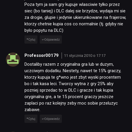
Poza tym ja sam gry kupuje wlasciwie tylko przez
siec (bo taniej) i DLC dalej sie brzydze, wydaja mi sie
za drogie, glupie i jedynie ukierunkowane na frajerow,
ktorzy chetnie kupia cos co normalnie (tj. gdyby nie
bylo popytu na DLC)
Cytuj
Odpowiedz
Professor00179
11 stycznia 2010 o 17:17
Dostaliby razem z oryginalna gra lub w duzym,
uczciwym dodatku. Niestety, nawet te 15% graczy,
ktorzy kupuja te g*wno jest zbyt wyski procentem
bo i tak kasa leci. Tworcy wytna z gry 25% aby
pozniej sprzedac to w DLC i gracze i tak kupia
oryginalna gre, a te 15 procent graczy jeszcze
zaplaci po raz kolejny zeby moc sobie przeluzyc
zabawe.
Cytuj
Odpowiedz