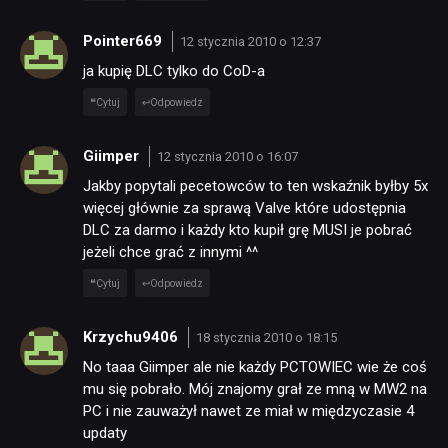
Pointer669
12 stycznia 2010 o 12:37
ja kupię DLC tylko do CoD-a
Cytuj
Odpowiedz
Giimper
12 stycznia 2010 o 16:07
Jakby popytali pecetowców to ten wskaźnik byłby 5x
więcej głównie za sprawą Valve które udostępnia
DLC za darmo i każdy kto kupił grę MUSI je pobrać
jeżeli chce grać z innymi ^^
Cytuj
Odpowiedz
Krzychu9406
18 stycznia 2010 o 18:15
No taaa Giimper ale nie każdy PCTOWIEC wie że coś
mu się pobrało. Mój znajomy grał ze mną w MW2 na
PC i nie zauważył nawet ze miał w międzyczasie 4
updaty