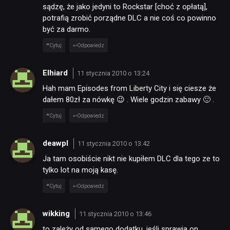
sądzę, że jako jedyni to Rockstar [choć z opłatą],
potrafią zrobić porządne DLC a nie coś co powinno
być za darmo.
Cytuj
Odpowiedz
Elhiard
11 stycznia 2010 o 13:24
Hah mam Episodes from Liberty City i się ciesze że
dałem 80zł za nówkę 😉 . Wiele godzin zabawy 🙂 .
Cytuj
Odpowiedz
deawpl
11 stycznia 2010 o 13:42
Ja tam osobiście nikt nie kupiłem DLC dla tego ze to
tylko lot na moją kasę.
Cytuj
Odpowiedz
wikking
11 stycznia 2010 o 13:46
to zależy od samego dodatku, jeśli sprawia on