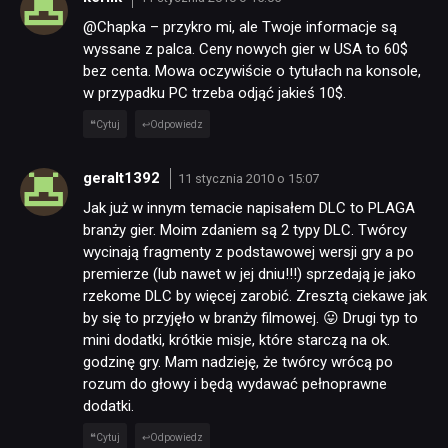
@Chapka – przykro mi, ale Twoje informacje są
wyssane z palca. Ceny nowych gier w USA to 60$
bez centa. Mowa oczywiście o tytułach na konsole,
w przypadku PC trzeba odjąć jakieś 10$.
Cytuj
Odpowiedz
geralt1392
11 stycznia 2010 o 15:07
Jak już w innym temacie napisałem DLC to PLAGA
branży gier. Moim zdaniem są 2 typy DLC. Twórcy
wycinają fragmenty z podstawowej wersji gry a po
premierze (lub nawet w jej dniu!!!) sprzedają je jako
rzekome DLC by więcej zarobić. Zresztą ciekawe jak
by się to przyjęło w branży filmowej. 😛 Drugi typ to
mini dodatki, krótkie misje, które starczą na ok.
godzinę gry. Mam nadzieję, że twórcy wrócą po
rozum do głowy i będą wydawać pełnoprawne
dodatki.
Cytuj
Odpowiedz