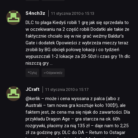
S4nch3z
11 stycznia 2010 o 15:13
DLC to plaga Kiedyś robili 1 grę jak się sprzedała to
w oczekiwaniu na 2 część robili Dodatki ale takie że
faktycznie chciało się w nie grać weźmy Baldur’s
Gate i dodatek Opowieści z wybrzeża mieczy teraz
zrobili by BG obcięli połowę lokacji i co tydzień
wypuszczali 1-2 lokacje za 20-50zł i czas gry 1h dlc
niszczą gry …
Cytuj
Odpowiedz
JCraft
11 stycznia 2010 o 15:17
@kerlik – może i cena wyssana z palca (albo z
Australii – tam nowa gra kosztuje koło 100$!), ale
faktem jest, że cena ma się nijak do zawartości. Dla
przykładu Dragon Age – gra starcza na ok. 60h
rozgrywki, płacimy za nią 135 zł – daje nam to 2,25
zł za godzinę gry; DLC do DA – Return to Ostagar