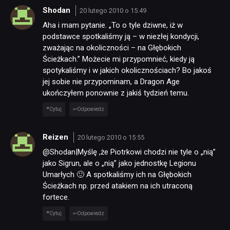
Shodan
20 lutego 2010 o 15:49
Aha i mam pytanie. „To o tyle dziwne, iż w
podstawce spotkaliśmy ją – w niezłej kondycji,
zważając na okoliczności – na Głębokich
Ścieżkach.” Możecie mi przypomnieć, kiedy ją
spotykaliśmy i w jakich okolicznościach? Bo jakoś
jej sobie nie przypominam, a Dragon Age
ukończyłem ponownie z jakiś tydzień temu.
Cytuj
Odpowiedz
Reizen
20 lutego 2010 o 15:55
@Shodan|Myślę ,że Piotrkowi chodzi nie tyle o „nią”
jako Sigrun, ale o „nią” jako jednostkę Legionu
Umarłych 🙂 A spotkaliśmy ich na Głębokich
Ścieżkach np. przed atakiem na ich utraconą
fortece.
Cytuj
Odpowiedz