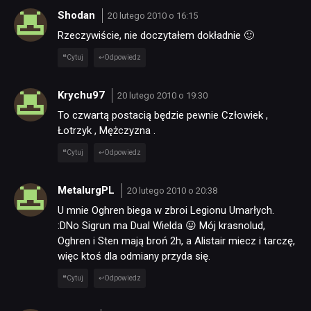
Shodan
20 lutego 2010 o 16:15
Rzeczywiście, nie doczytałem dokładnie 🙂
Cytuj
Odpowiedz
Krychu97
20 lutego 2010 o 19:30
To czwartą postacią będzie pewnie Człowiek ,
Łotrzyk , Mężczyzna .
Cytuj
Odpowiedz
MetalurgPL
20 lutego 2010 o 20:38
U mnie Oghren biega w zbroi Legionu Umarłych.
:DNo Sigrun ma Dual Wielda 😛 Mój krasnolud,
Oghren i Sten mają broń 2h, a Alistair miecz i tarczę,
więc ktoś dla odmiany przyda się.
Cytuj
Odpowiedz