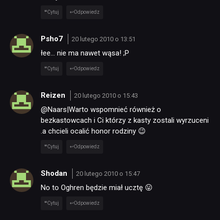
Cytuj
Odpowiedz
Psho7
20 lutego 2010 o 13:51
łee… nie ma nawet wąsa! ;P
Cytuj
Odpowiedz
Reizen
20 lutego 2010 o 15:43
@Naars|Warto wspomnieć również o
bezkastowcach i Ci którzy z kasty zostali wyrzuceni
.a chcieli ocalić honor rodziny 😉
Cytuj
Odpowiedz
Shodan
20 lutego 2010 o 15:47
No to Oghren będzie miał ucztę 😛
Cytuj
Odpowiedz