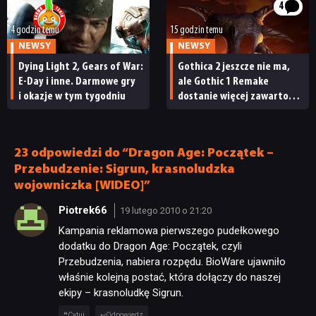
ma subskrybentów
[RECENZJA TECHNICZNA]
4
4 godzin temu
15 godzin temu
NEWSY
NEWSY
Dying Light 2, Gears of War:
Gothica 2 jeszcze nie ma,
E-Day i inne. Darmowe gry
ale Gothic 1 Remake
i okazje w tym tygodniu
dostanie więcej zawartości.
Twórcy zapowiadają
nadchodzące zmiany
23 odpowiedzi do “Dragon Age: Początek –
Przebudzenie: Sigrun, krasnoludzka
wojowniczka [WIDEO]”
Piotrek66
19 lutego 2010 o 21:20
Kampania reklamowa pierwszego pudełkowego
dodatku do Dragon Age: Początek, czyli
Przebudzenia, nabiera rozpędu. BioWare ujawniło
właśnie kolejną postać, która dołączy do naszej
ekipy – krasnoludkę Sigrun.
Cytuj
Odpowiedz