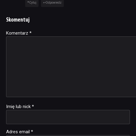
Cytuj
Odpowiedz
Skomentuj
Komentarz
Alternative:
*
Imię lub nick
*
Adres email
*