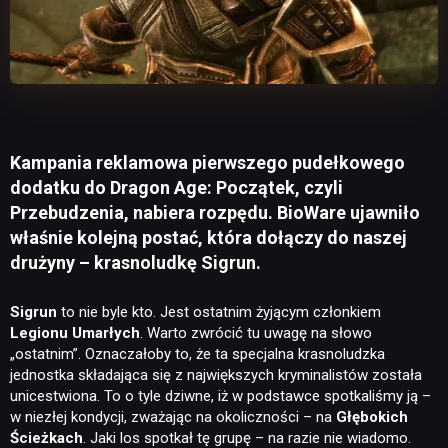
Kampania reklamowa pierwszego pudełkowego
dodatku do Dragon Age: Początek, czyli
Przebudzenia, nabiera rozpędu. BioWare ujawniło
właśnie kolejną postać, która dołączy do naszej
drużyny – krasnoludkę Sigrun.
Sigrun
to nie byle kto. Jest ostatnim żyjącym członkiem
Legionu Umarłych
. Warto zwrócić tu uwagę na słowo
„ostatnim”. Oznaczałoby to, że ta specjalna krasnoludzka
jednostka składająca się z największych kryminalistów została
unicestwiona. To o tyle dziwne, iż w podstawce spotkaliśmy ją –
w niezłej kondycji, zważając na okoliczności – na
Głębokich
Ścieżkach
. Jaki los spotkał tę grupę – na razie nie wiadomo.