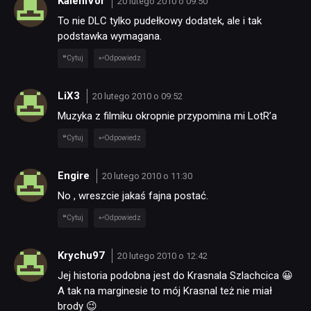
KalemVor
20 lutego 2010 o 09:50
To nie DLC tylko pudełkowy dodatek, ale i tak
podstawka wymagana.
Cytuj
Odpowiedz
LiX3
20 lutego 2010 o 09:52
Muzyka z filmiku okropnie przypomina mi LotR’a
Cytuj
Odpowiedz
Engire
20 lutego 2010 o 11:30
No , wreszcie jakaś fajna postać.
Cytuj
Odpowiedz
Krychu97
20 lutego 2010 o 12:42
Jej historia podobna jest do Krasnala Szlachcica 😀
A tak na marginesie to mój Krasnal też nie miał
brody 😉