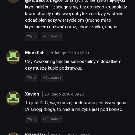
@Piotrek66: Legion Umarłych to nie tylko najwięksi
kryminaliści – zaciągały się też do niego krasnoludy,
RETRO
które straciły cały swój dobytek i nie były w stanie
oddać pieniędzy wierzycielom (trudno mi to
kryminałem nazwać) oraz, choć rzadko, chętni.
TECHNOLOGIE
Cytuj
Odpowiedz
DYSKUSJE
Monkfish
20 lutego 2010 o 09:11
Czy Awakening będzie samodzielnym dodatkiem
czy muszę kupić podstawkę.
JUŻ GRALIŚMY
Cytuj
Odpowiedz
SKLEP
Xavion
20 lutego 2010 o 09:26
To jest DLC, więc raczej podstawka jest wymagana.
|A swoją drogą, to niezła muzyka jest pod koniec.
Cytuj
Odpowiedz