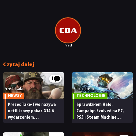
Fred
Czytaj dalej
1
Przed chwilą
2 godzin temu
NEWSY
TECHNOLOGIE
Prezes Take-Two nazywa
Sprawdziłem Halo:
netfliksowy pokaz GTA 6
Campaign Evolved na PC,
wydarzeniem
PS5 i Steam Machine.
obowiązkowym. Nawet
Wygląda świetnie,
nie wie, ilu Netflix
ale ma parę problemów