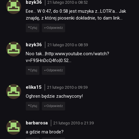
bzyk36
21 lutego 2010 o 08:52
Eee… W 0:47, do 0:58 jest muzyka z…LOTR’a… Jak
znajdę, z której piosenki dokładnie, to dam link…
Cytuj
Odpowiedz
bzyk36
21 lutego 2010 o 08:59
Noo tak…|http:www.youtube.com/watch?
v=F95HnDcQ4fo|0:52…
Cytuj
Odpowiedz
elika15
21 lutego 2010 o 09:59
Oghren będzie zachwycony!
Cytuj
Odpowiedz
barbarosa
21 lutego 2010 o 21:39
a gdzie ma brode?