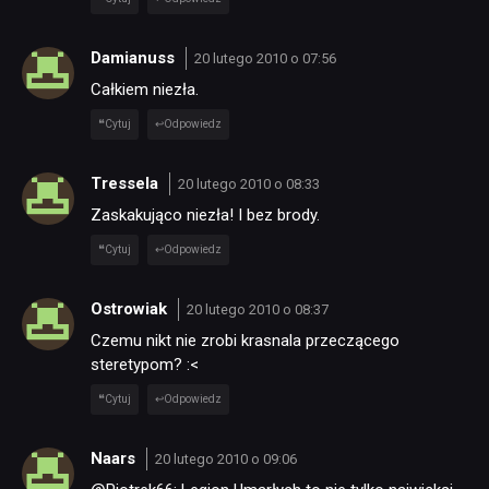
Damianuss
20 lutego 2010 o 07:56
Całkiem niezła.
Cytuj
Odpowiedz
Tressela
20 lutego 2010 o 08:33
Zaskakująco niezła! I bez brody.
Cytuj
Odpowiedz
NEWSY
Ostrowiak
20 lutego 2010 o 08:37
RECENZJE
Czemu nikt nie zrobi krasnala przeczącego
steretypom? :<
PUBLICYSTYKA
Cytuj
Odpowiedz
Naars
20 lutego 2010 o 09:06
KULTURA