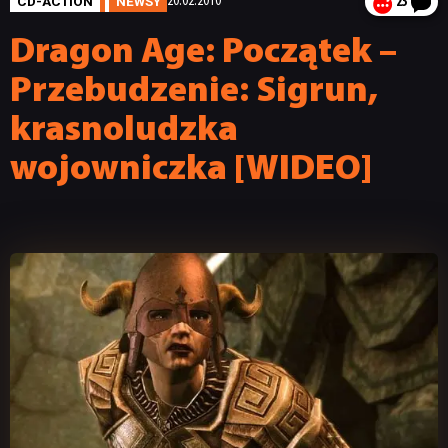
CD-ACTION
NEWSY
20.02.2010
23
Dragon Age: Początek –
Przebudzenie: Sigrun,
krasnoludzka
wojowniczka [WIDEO]