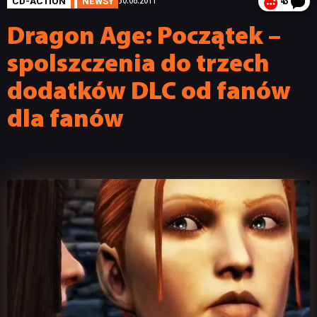
CD-ACTION
NEWSY
30.08.2011
43
Dragon Age: Początek –
spolszczenia do trzech
dodatków DLC od fanów
dla fanów