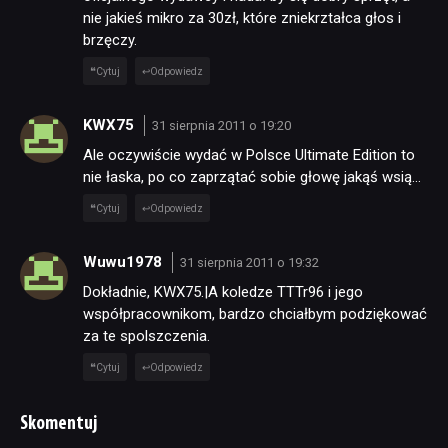
nie jakieś mikro za 30zł, które zniekrztałca głos i
brzęczy.
Cytuj
Odpowiedz
KWX75
31 sierpnia 2011 o 19:20
Ale oczywiście wydać w Polsce Ultimate Edition to
nie łaska, po co zaprzątać sobie głowę jakąś wsią…
Cytuj
Odpowiedz
Wuwu1978
31 sierpnia 2011 o 19:32
Dokładnie, KWX75.|A koledze TTTr96 i jego
współpracownikom, bardzo chciałbym podziękować
za te spolszczenia.
Cytuj
Odpowiedz
Skomentuj