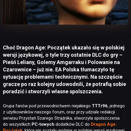
Choć Dragon Age: Początek ukazało się w polskiej
wersji językowej, o tyle trzy ostatnie DLC do gry –
Pieśń Leliany, Golemy Amgarraku i Polowanie na
Czarownice – już nie. EA Polska tłumaczyło tę
sytuację problemami technicznymi. Na szczęście
gracze po raz kolejny udowodnili, że potrafią sobie
poradzić i stworzyli własne spolszczenia.
Grupa fanów pod przewodnictwem niejakiego
TTTr96
, jednego
z użytkowników naszego forum, oraz przy udziale redakcji
serwisu Przystań Szarego Strażnika, stworzyła spolszczenia
do wszystkich
PC-towych
dodatków DLC do
Dragon Age:
Początek
, które nie zostały wydane w polskiej wersji językowej.