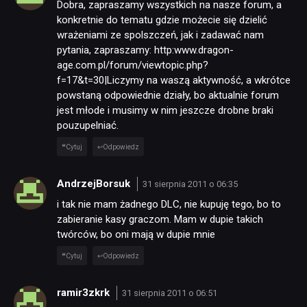
Dobra, zapraszamy wszystkich na nasze forum, a
konkretnie do tematu gdzie możecie się dzielić
wrażeniami ze spolszczeń, jak i zadawać nam
pytania, zapraszamy: http:www.dragon-
age.com.pl/forum/viewtopic.php?
f=17&t=30|Liczymy na waszą aktywność, a wkrótce
powstaną odpowiednie działy, bo aktualnie forum
jest młode i musimy w nim jeszcze drobne braki
pouzupelniać.
Cytuj
Odpowiedz
AndrzejBorsuk
31 sierpnia 2011 o 06:35
i tak nie mam żadnego DLC, nie kupuję tego, bo to
zabieranie kasy graczom. Mam w dupie takich
twórców, bo oni mają w dupie mnie
Cytuj
Odpowiedz
ramir3zkrk
31 sierpnia 2011 o 06:51