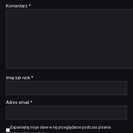
Komentarz
Alternative:
*
Imię lub nick
*
Adres email
*
Zapamiętaj moje dane w tej przeglądarce podczas pisania