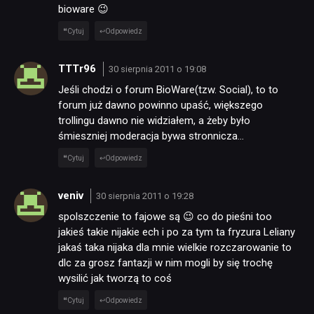
bioware 😉
Cytuj
Odpowiedz
TTTr96
30 sierpnia 2011 o 19:08
Jeśli chodzi o forum BioWare(tzw. Social), to to
forum już dawno powinno upaść, większego
trollingu dawno nie widziałem, a żeby było
śmieszniej moderacja bywa stronnicza…
Cytuj
Odpowiedz
veniv
30 sierpnia 2011 o 19:28
spolszczenie to fajowe są 😉 co do pieśni too
jakieś takie nijakie ech i po za tym ta fryzura Leliany
jakaś taka nijaka dla mnie wielkie rozczarowanie to
dlc za grosz fantazji w nim mogli by się trochę
wysilić jak tworzą to coś
Cytuj
Odpowiedz