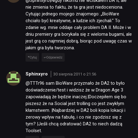
@Sphinxyro|Nigdy nikomu nie wciskałem DA II, ale
nie zmienia to faktu, że ta gra jest niedoceniona.
Cytując jednego mojego znajomego: „BioWare
chciało być kreatywne, a ludzie ich zjechali.” To
zdanie wg. mnie oddaje cały problem DA II. Może i w
dniu premiery gra borykała się z wieloma bugami, ale
jest grą co najmniej dobrą, biorąc pod uwagę czas w
jakim gra była tworzona.
Cytuj
Odpowiedz
Sphinxyro
30 sierpnia 2011 o 21:56
@TTTr96 sam BioWare przyznało że DA2 to było
doświadczenie/test i widzisz że w Dragon Age 3
zapowiadają że będzie inaczej.|Doczepiłem się bo
piszesz że na Social jest trolling co jest zwykłym
kłamstwem. |Najbardziej w DA2 boli kopia lokacji i
zerowy wpływ na fabułę, i co nie zgodzisz się z
tym? |Jeśli chcą odratować DA2 to niech dadzą
Toolset.