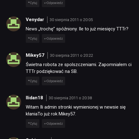
Cytuj
Odpowiedz
RECENZJE
Venydar
30 sierpnia 2011 o 20:05
News „trochę” spóźniony. Ile to już miesięcy TTTr?
PUBLICYSTYKA
Cytuj
Odpowiedz
Mikey57
30 sierpnia 2011 o 20:22
KULTURA
Świetna robota ze spolszczeniami. Zapomniałem ci
TTTr podziękować na SB.
RETRO
Cytuj
Odpowiedz
TECHNOLOGIE
Ilidan18
30 sierpnia 2011 o 20:38
Witam Ili admin stronki wymienionej w newsie się
kłaniaTo już rok Mikey57.
DYSKUSJE
Cytuj
Odpowiedz
JUŻ GRALIŚMY