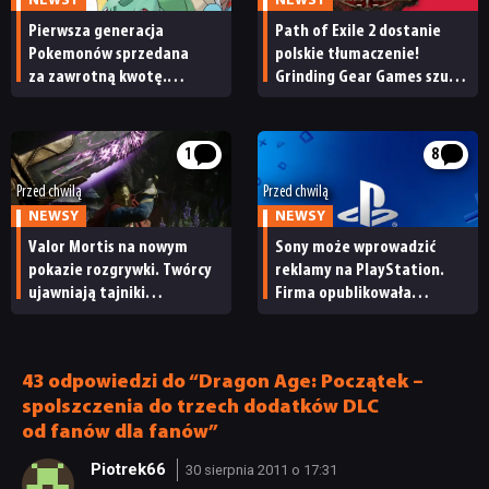
NEWSY
NEWSY
Pierwsza generacja
Path of Exile 2 dostanie
Pokemonów sprzedana
polskie tłumaczenie!
za zawrotną kwotę.
Grinding Gear Games szuka
Kolejna historyczna
osoby do zrealizowania
transakcja na rynku
lokalizacji
kolekcjonerskim
1
8
Przed chwilą
Przed chwilą
NEWSY
NEWSY
Valor Mortis na nowym
Sony może wprowadzić
pokazie rozgrywki. Twórcy
reklamy na PlayStation.
ujawniają tajniki
Firma opublikowała
efektownego systemu
niepokojące oferty pracy
walki
43 odpowiedzi do “Dragon Age: Początek –
spolszczenia do trzech dodatków DLC
od fanów dla fanów”
Piotrek66
30 sierpnia 2011 o 17:31