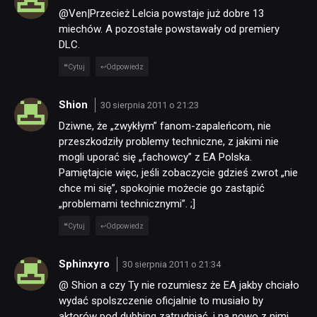
@Ven|Przecież Lelcia powstaje już dobre 13
miechów. A pozostałe powstawały od premiery
DLC.
Cytuj
Odpowiedz
Shion
30 sierpnia 2011 o 21:23
Dziwne, że „zwykłym” fanom-zapaleńcom, nie
przeszkodziły problemy techniczne, z jakimi nie
mogli uporać się „fachowcy” z EA Polska.
Pamiętajcie więc, jeśli zobaczycie gdzieś zwrot „nie
chce mi się”, spokojnie możecie go zastąpić
„problemami technicznymi”. ;]
Cytuj
Odpowiedz
Sphinxyro
30 sierpnia 2011 o 21:34
@ Shion a czy Ty nie rozumiesz że EA jakby chciało
wydać spolszczenie oficjalnie to musiało by
aktorów pod dubbing zatrudniać, i na nowo z nimi