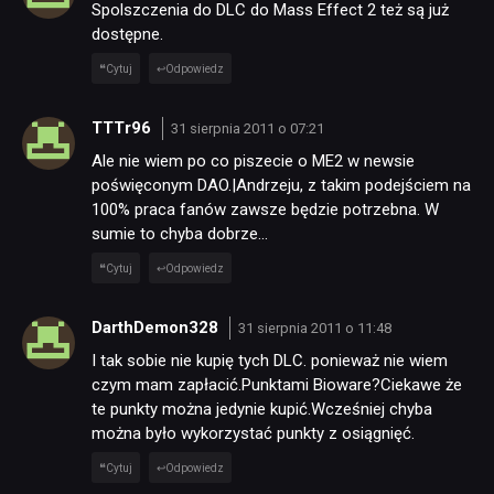
Spolszczenia do DLC do Mass Effect 2 też są już
dostępne.
Cytuj
Odpowiedz
TTTr96
31 sierpnia 2011 o 07:21
Ale nie wiem po co piszecie o ME2 w newsie
poświęconym DAO.|Andrzeju, z takim podejściem na
100% praca fanów zawsze będzie potrzebna. W
sumie to chyba dobrze…
Cytuj
Odpowiedz
DarthDemon328
31 sierpnia 2011 o 11:48
I tak sobie nie kupię tych DLC. ponieważ nie wiem
czym mam zapłacić.Punktami Bioware?Ciekawe że
te punkty można jedynie kupić.Wcześniej chyba
można było wykorzystać punkty z osiągnięć.
Cytuj
Odpowiedz