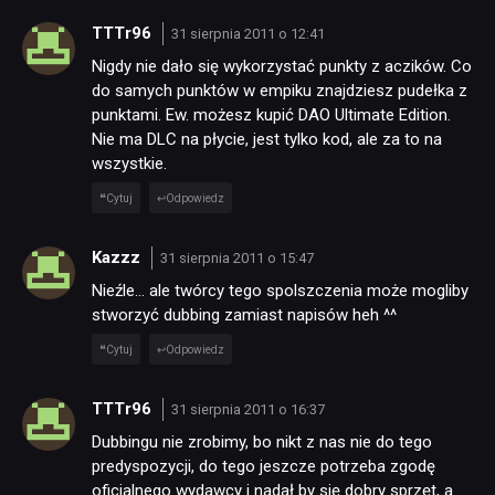
TTTr96
31 sierpnia 2011 o 12:41
Nigdy nie dało się wykorzystać punkty z aczików. Co
do samych punktów w empiku znajdziesz pudełka z
punktami. Ew. możesz kupić DAO Ultimate Edition.
Nie ma DLC na płycie, jest tylko kod, ale za to na
wszystkie.
Cytuj
Odpowiedz
Kazzz
31 sierpnia 2011 o 15:47
Nieźle… ale twórcy tego spolszczenia może mogliby
stworzyć dubbing zamiast napisów heh ^^
Cytuj
Odpowiedz
TTTr96
31 sierpnia 2011 o 16:37
Dubbingu nie zrobimy, bo nikt z nas nie do tego
predyspozycji, do tego jeszcze potrzeba zgodę
oficjalnego wydawcy i nadał by się dobry sprzęt, a