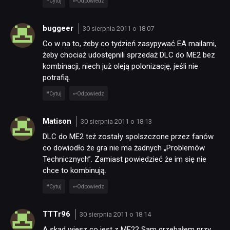
Cytuj
Odpowiedz
buggeer
30 sierpnia 2011 o 18:07
Co w na to, żeby co tydzień zasypywać EA mailami,
żeby chociaż udostępnili sprzedaż DLC do ME2 bez
kombinacji, niech już oleją polonizację, jeśli nie
potrafią.
Cytuj
Odpowiedz
Matison
30 sierpnia 2011 o 18:13
DLC do ME2 też zostały spolszczone przez fanów
co dowiodło że gra nie ma żadnych „Problemów
Technicznych”. Zamiast powiedzieć że im się nie
chce to kombinują.
Cytuj
Odpowiedz
TTTr96
30 sierpnia 2011 o 18:14
A skąd wiesz co jest z ME2? Sam grzebałem przy