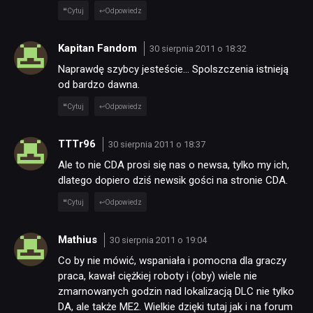
Cytuj
Odpowiedz
Kapitan Fandom
30 sierpnia 2011 o 18:32
Naprawdę szybcy jesteście… Spolszczenia istnieją
od bardzo dawna.
Cytuj
Odpowiedz
TTTr96
30 sierpnia 2011 o 18:37
Ale to nie CDA prosi się nas o newsa, tylko my ich,
dlatego dopiero dziś newsik gości na stronie CDA.
Cytuj
Odpowiedz
Mathius
30 sierpnia 2011 o 19:04
Co by nie mówić, wspaniała i pomocna dla graczy
praca, kawał ciężkiej roboty i (oby) wiele nie
zmarnowanych godzin nad lokalizacją DLC nie tylko
DA, ale także ME2. Wielkie dzięki tutaj jak i na forum