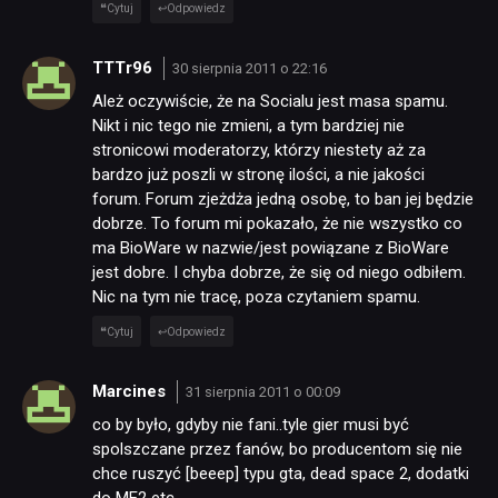
Cytuj
Odpowiedz
TTTr96
30 sierpnia 2011 o 22:16
Ależ oczywiście, że na Socialu jest masa spamu.
Nikt i nic tego nie zmieni, a tym bardziej nie
stronicowi moderatorzy, którzy niestety aż za
bardzo już poszli w stronę ilości, a nie jakości
forum. Forum zjeżdża jedną osobę, to ban jej będzie
dobrze. To forum mi pokazało, że nie wszystko co
ma BioWare w nazwie/jest powiązane z BioWare
jest dobre. I chyba dobrze, że się od niego odbiłem.
Nic na tym nie tracę, poza czytaniem spamu.
Cytuj
Odpowiedz
Marcines
31 sierpnia 2011 o 00:09
co by było, gdyby nie fani..tyle gier musi być
spolszczane przez fanów, bo producentom się nie
chce ruszyć [beeep] typu gta, dead space 2, dodatki
do ME2 etc..