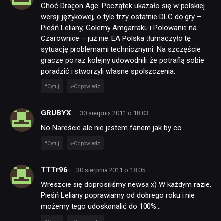
Choć Dragon Age: Początek ukazało się w polskiej
wersji językowej, o tyle trzy ostatnie DLC do gry –
Pieśń Leliany, Golemy Amgarraku i Polowanie na
Czarownice – już nie. EA Polska tłumaczyło tę
sytuację problemami technicznymi. Na szczęście
gracze po raz kolejny udowodnili, że potrafią sobie
poradzić i stworzyli własne spolszczenia.
Cytuj
Odpowiedz
GRUBYX
30 sierpnia 2011 o 18:03
No Nareście ale nie jestem fanem jak by co
Cytuj
Odpowiedz
TTTr96
30 sierpnia 2011 o 18:05
Wreszcie się doprosiliśmy newsa x) W każdym razie,
Pieśń Leliany poprawiamy od dobrego roku i nie
możemy tego udoskonalić do 100%…