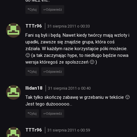
Cytuj
Odpowiedz
TTTr96
31 sierpnia 2011 o 00:33
Fani są byli i będą. Nawet kiedy twórcy mają wzloty i
upadki, zawsze się znajdzie grupa, która coś
zdziała. W każdym razie korzystajcie póki możecie.
🙂 (a tak zaczynając hype, to niedługo będzie nowa
wersja któregoś ze spolszczeń 🙂 )
Cytuj
Odpowiedz
Ilidan18
31 sierpnia 2011 o 00:40
Tak tylko skończę zabawę w grzebaniu w tekście 🙂
Jest tego dużoooooo…
Cytuj
Odpowiedz
TTTr96
31 sierpnia 2011 o 00:59