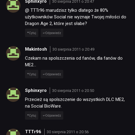
Sphinxyro
30 sierpnia 2011 o 20:47
@ TTTr96 marudzisz tylko dlatego że 80%
użytkowników Social nie wyznaje Twojej miłości do
SKLEP
Dragon Age 2, które jest słabe?
Cytuj
Odpowiedz
Makintosh
30 sierpnia 2011 o 20:49
Czekam na spolszczenia od fanów, dla fanów do
ME2…
Cytuj
Odpowiedz
Sphinxyro
30 sierpnia 2011 o 20:50
Przecież są spolszczenie do wszystkich DLC ME2,
na Social BioWare.
Cytuj
Odpowiedz
TTTr96
30 sierpnia 2011 o 20:56