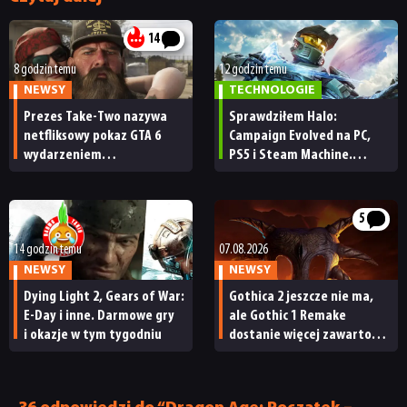
14
8 godzin temu
12 godzin temu
NEWSY
TECHNOLOGIE
Prezes Take-Two nazywa
Sprawdziłem Halo:
netfliksowy pokaz GTA 6
Campaign Evolved na PC,
wydarzeniem
PS5 i Steam Machine.
obowiązkowym. Nawet
Wygląda świetnie,
nie wie, ilu Netflix
ale ma parę problemów
ma subskrybentów
[RECENZJA TECHNICZNA]
5
14 godzin temu
07.08.2026
NEWSY
NEWSY
Dying Light 2, Gears of War:
Gothica 2 jeszcze nie ma,
E-Day i inne. Darmowe gry
ale Gothic 1 Remake
i okazje w tym tygodniu
dostanie więcej zawartości.
Twórcy zapowiadają
nadchodzące zmiany