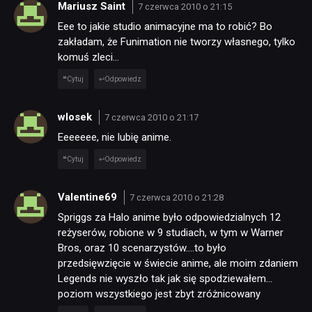
Mariusz Saint
7 czerwca 2010 o 21:15
Eee to jakie studio animacyjne ma to robić? Bo
zakładam, że Funimation nie tworzy własnego, tylko
komuś zleci…
Cytuj
Odpowiedz
wlosek
7 czerwca 2010 o 21:17
NEWSY
Eeeeeee, nie lubię anime.
Cytuj
Odpowiedz
RECENZJE
Valentine69
7 czerwca 2010 o 21:28
PUBLICYSTYKA
Spriggs za Halo anime było odpowiedzialnych 12
reżyserów, robione w 9 studiach, w tym w Warner
Bros, oraz 10 scenarzystów….to było
KULTURA
przedsięwzięcie w świecie anime, ale moim zdaniem
Legends nie wyszło tak jak się spodziewałem…
poziom wszystkiego jest zbyt zróżnicowany
RETRO