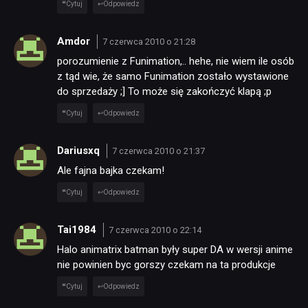
Cytuj
Odpowiedz
TECHNOLOGIE
Amdor
7 czerwca 2010 o 21:28
porozumienie z Funimation,.. hehe, nie wiem ile osób
z tąd wie, że samo Funimation zostało wystawione
DYSKUSJE
do sprzedaży ;] To może się zakończyć klapą ;p
Cytuj
Odpowiedz
JUŻ GRALIŚMY
Dariusxq
7 czerwca 2010 o 21:37
SKLEP
Ale fajna bajka czekam!
Cytuj
Odpowiedz
Tai1984
7 czerwca 2010 o 22:14
Halo animatrix batman były super DA w wersji anime
nie powinien byc gorszy czekam na ta produkcje
Cytuj
Odpowiedz