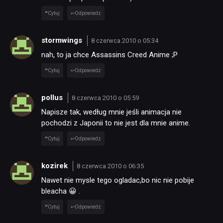
Cytuj
Odpowiedz
stormwings
8 czerwca 2010 o 05:34
nah, to ja chce Assassins Creed Anime ;P
Cytuj
Odpowiedz
pollus
8 czerwca 2010 o 05:59
Napisze tak, według mnie jeśli animacja nie
pochodzi z Japonii to nie jest dla mnie anime.
Cytuj
Odpowiedz
kozirek
8 czerwca 2010 o 06:35
Nawet nie mysle tego ogladac,bo nic nie pobije
bleacha 😀 .
Cytuj
Odpowiedz