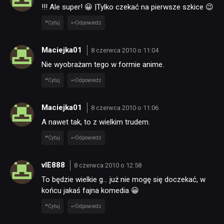
!!! Ale super! 😀 |Tylko czekać na pierwsze szkice 😉
Cytuj
Odpowiedz
Maciejka01
8 czerwca 2010 o 11:04
Nie wyobrażam tego w formie anime.
Cytuj
Odpowiedz
Maciejka01
8 czerwca 2010 o 11:06
A nawet tak, to z wielkim trudem.
Cytuj
Odpowiedz
vIE888
8 czerwca 2010 o 12:58
To będzie wielkie g… już nie mogę się doczekać, w
końcu jakaś fajna komedia 😀
Cytuj
Odpowiedz