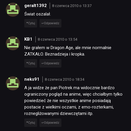
geralt1392
8 czerwca 2010 o 13:37
Świat oszalał.
Cytuj
Odpowiedz
KB1
8 czerwca 2010 o 13:54
Nie grałem w Dragon Age, ale mnie normalnie
ZATKAŁO. Beznadzieja i kropka.
Cytuj
Odpowiedz
neks91
8 czerwca 2010 o 18:34
A ja widze że pan Piotrek ma widocznie bardzo
ograniczony pogląd na anime, więc chciałbym tylko
powiedzieć że nie wszystkie anime posiadają
postacie z wielkimi oczami, z emo-rozterkami,
roznegliżowanymi dziewczętami itp.
Cytuj
Odpowiedz