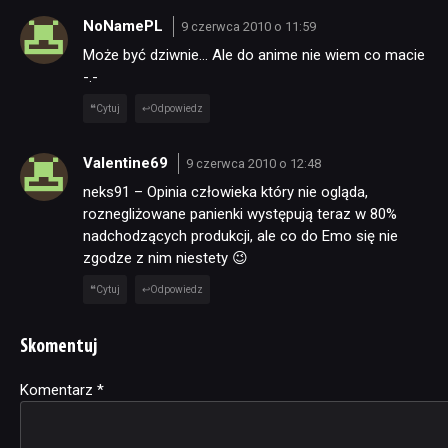
NoNamePL
9 czerwca 2010 o 11:59
Może być dziwnie… Ale do anime nie wiem co macie
-.-
Cytuj
Odpowiedz
Valentine69
9 czerwca 2010 o 12:48
neks91 – Opinia człowieka który nie ogląda,
roznegliżowane panienki występują teraz w 80%
nadchodzących produkcji, ale co do Emo się nie
zgodze z nim niestety 😉
Cytuj
Odpowiedz
Skomentuj
Komentarz
Alternative:
*