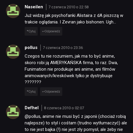
Naseilen
7 czerwca 2010 o 22:58
Już widzę jak psychofanki Alistaira z dA piszczą w
trakcie oglądania. I Zevran jako bishonen. Ugh…
Cytuj
Odpowiedz
pollus
7 czerwca 2010 o 23:36
Czegos tu nie rozumiem, jak ma to być anime,
skoro robi ją AMERYKAŃSKA firma, to raz. Dwa,
Funimation nie produkuje ani anime, ani filmów
animowanych/kreskówek tylko je dystrybuuje
???????
Cytuj
Odpowiedz
Defhel
8 czerwca 2010 o 02:07
@pollus, anime nie musi być z japonii (chociaż robią
najlepsze) to styl i cośtam (trudno wytłumaczyć) ale
to nie jest bajka (!) nie jest zły pomysł, ale żeby nie