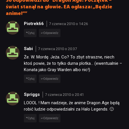
36 odpowiedzi do “Dragon Age: Początek –
świat stanął na głowie. EA ogłasza: „Będzie
anime!””
Piotrek66
7 czerwca 2010 o 14:26
Cytuj
Odpowiedz
Sabi
7 czerwca 2010 o 20:37
Że. W. Mordę. Jeża. Co? To zbyt straszne, niech
ktoś powie, że to tylko durna plotka… (ewentualnie –
Konata jako Gray Warden albo nic!)
Cytuj
Odpowiedz
Spriggs
7 czerwca 2010 o 20:41
LOOOL ! Mam nadzieje, że anime Dragon Age będą
robić ludzie odpowiedzialni za Halo Legends. 🙂
Cytuj
Odpowiedz