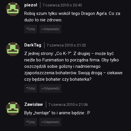
piezol
7 czerwca 2010 o 20:43
Robią szum tylko wokół tego Dragon Age’a. Co za
dużo to nie zdrowo.
Cytuj
Odpowiedz
DarkTag
7 czerwca 2010 o 21:02
Z jednej strony: „Co K-?”. Z drugiej – może być
nieźle bo Funimation to porządna firma. Oby tylko
oszczędzili sobie golizny i nadmiernego
zjapońszczenia bohaterów. Swoją drogą – ciekawe
czy będzie bohater czy bohaterka?
Cytuj
Odpowiedz
Zawislaw
7 czerwca 2010 o 21:06
Były „hentaje” to i anime będzie : P
Cytuj
Odpowiedz