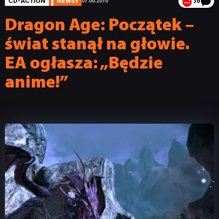
CD-ACTION
NEWSY
07.06.2010
36
Dragon Age: Początek –
świat stanął na głowie.
EA ogłasza: „Będzie
anime!”