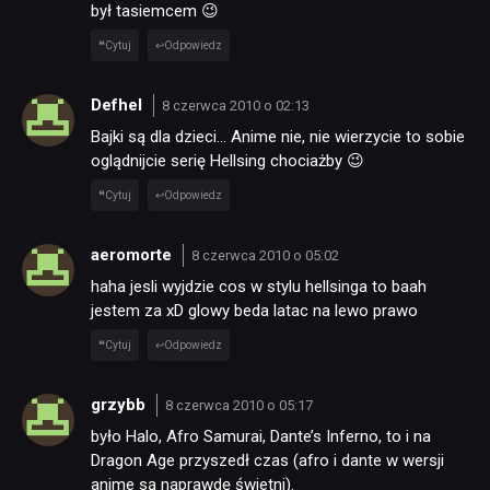
był tasiemcem 😉
Cytuj
Odpowiedz
Defhel
8 czerwca 2010 o 02:13
Bajki są dla dzieci… Anime nie, nie wierzycie to sobie
oglądnijcie serię Hellsing chociażby 😉
Cytuj
Odpowiedz
aeromorte
8 czerwca 2010 o 05:02
haha jesli wyjdzie cos w stylu hellsinga to baah
jestem za xD glowy beda latac na lewo prawo
Cytuj
Odpowiedz
grzybb
8 czerwca 2010 o 05:17
było Halo, Afro Samurai, Dante’s Inferno, to i na
Dragon Age przyszedł czas (afro i dante w wersji
anime są naprawdę świetni).