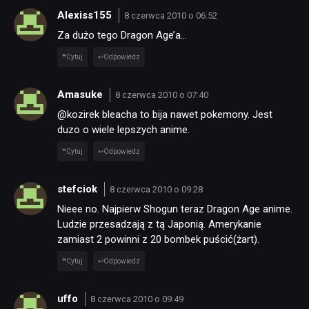
Alexiss155
8 czerwca 2010 o 06:52
Za dużo tego Dragon Age’a…
Cytuj
Odpowiedz
Amasuke
8 czerwca 2010 o 07:40
@kozirek bleacha to bija nawet pokemony. Jest
duzo o wiele lepszych anime.
Cytuj
Odpowiedz
stefciok
8 czerwca 2010 o 09:28
Nieee no. Najpierw Shogun teraz Dragon Age anime.
Ludzie przesadzają z tą Japonią. Amerykanie
zamiast 2 powinni z 20 bombek puścić(żart).
Cytuj
Odpowiedz
uffo
8 czerwca 2010 o 09:49