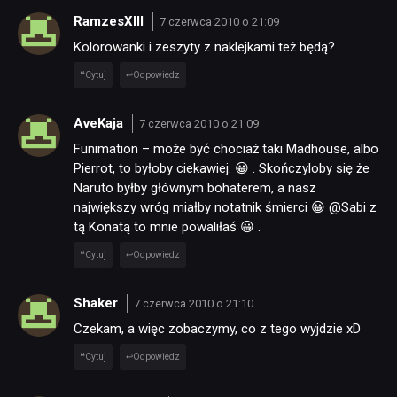
RamzesXIII
7 czerwca 2010 o 21:09
Kolorowanki i zeszyty z naklejkami też będą?
Cytuj
Odpowiedz
AveKaja
7 czerwca 2010 o 21:09
Funimation – może być chociaż taki Madhouse, albo
Pierrot, to byłoby ciekawiej. 😀 . Skończyloby się że
Naruto byłby głównym bohaterem, a nasz
największy wróg miałby notatnik śmierci 😀 @Sabi z
tą Konatą to mnie powaliłaś 😀 .
Cytuj
Odpowiedz
Shaker
7 czerwca 2010 o 21:10
Czekam, a więc zobaczymy, co z tego wyjdzie xD
Cytuj
Odpowiedz