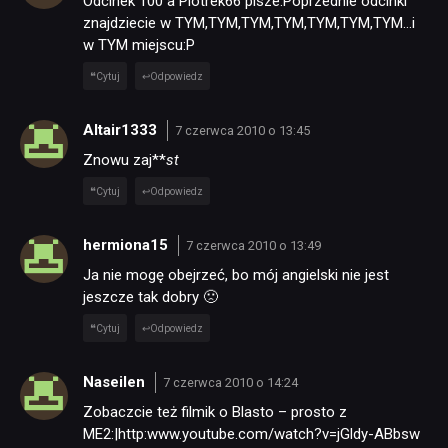
Odcinek 100 a Piotrek66 pisze:Poprzednie odcinki
znajdziecie w TYM,TYM,TYM,TYM,TYM,TYM,TYM…i
w TYM miejscu:P
Cytuj
Odpowiedz
Altair1333
7 czerwca 2010 o 13:45
Znowu zaj**
st
Cytuj
Odpowiedz
hermiona15
7 czerwca 2010 o 13:49
Ja nie mogę obejrzeć, bo mój angielski nie jest
jeszcze tak dobry 🙁
Cytuj
Odpowiedz
Naseilen
7 czerwca 2010 o 14:24
Zobaczcie też filmik o Blasto – prosto z
ME2:|http:www.youtube.com/watch?v=jGldy-ABbsw