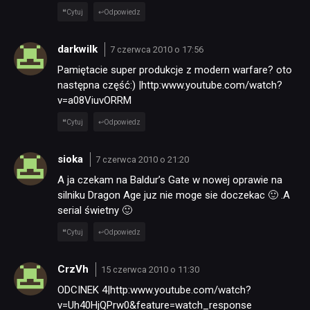
Cytuj
Odpowiedz
darkwilk
7 czerwca 2010 o 17:56
Pamiętacie super produkcje z modern warfare? oto
następna część:) |http:www.youtube.com/watch?
v=a08ViuvORRM
Cytuj
Odpowiedz
sioka
7 czerwca 2010 o 21:20
A ja czekam na Baldur’s Gate w nowej oprawie na
silniku Dragon Age juz nie moge sie doczekac 🙂 .A
serial świetny 🙂
Cytuj
Odpowiedz
CrzVh
15 czerwca 2010 o 11:30
ODCINEK 4|http:www.youtube.com/watch?
v=Uh40HjQPrw0&feature=watch_response