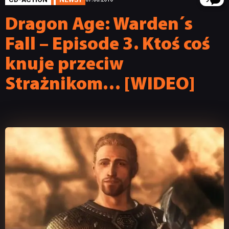
9
Dragon Age: Warden´s
Fall – Episode 3. Ktoś coś
knuje przeciw
Strażnikom… [WIDEO]