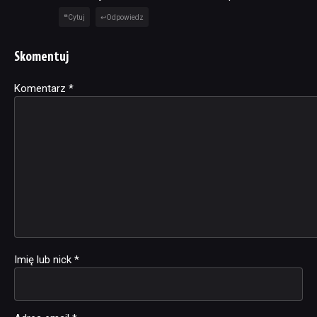
Cytuj
Odpowiedz
Skomentuj
Komentarz
Alternative:
*
Imię lub nick
*