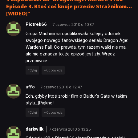
JUŻ GRALIŚMY
Episode 3. Ktoś coś knuje przeciw Strażnikom…
[WIDEO]”
Piotrek66
7 czerwca 2010 o 10:37
SKLEP
Grupa Machinima opublikowała kolejny odcinek
swojego nowego fanowskiego serialu Dragon Age:
Warden’s Fall. Co prawda, tym razem walki nie ma,
ale nie oznacza to, że epizod jest zły. Wręcz
przeciwnie…
Cytuj
Odpowiedz
uffo
7 czerwca 2010 o 12:47
Ech, gdyby ktoś zrobił film o Baldur’s Gate w takim
stylu…|Piękne!
Cytuj
Odpowiedz
darkwilk
7 czerwca 2010 o 13:25