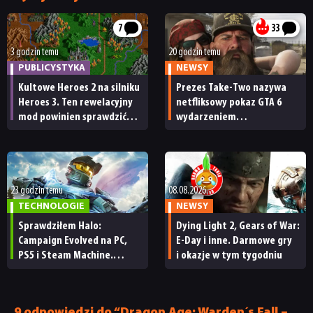
NEWSY
7
33
3 godzin temu
20 godzin temu
RECENZJE
PUBLICYSTYKA
NEWSY
Kultowe Heroes 2 na silniku
Prezes Take-Two nazywa
PUBLICYSTYKA
Heroes 3. Ten rewelacyjny
netfliksowy pokaz GTA 6
mod powinien sprawdzić
wydarzeniem
każdy fan
obowiązkowym. Nawet
nie wie, ilu Netflix
KULTURA
ma subskrybentów
23 godzin temu
08.08.2026
RETRO
TECHNOLOGIE
NEWSY
Sprawdziłem Halo:
Dying Light 2, Gears of War:
TECHNOLOGIE
Campaign Evolved na PC,
E-Day i inne. Darmowe gry
PS5 i Steam Machine.
i okazje w tym tygodniu
Wygląda świetnie,
DYSKUSJE
ale ma parę problemów
[RECENZJA TECHNICZNA]
9 odpowiedzi do “Dragon Age: Warden´s Fall –