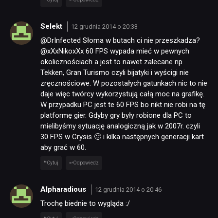
Selekt
12 grudnia 2014 o 20:33
@DrInfected Słoma w butach ci nie przeszkadza?
@xXxNikoxXx 60 FPS wypada mieć w pewnych
okolicznościach a jest to nawet zalecane np.
Tekken, Gran Turismo czyli bijatyki i wyścigi nie
zręcznościowe. W pozostałych gatunkach nic to nie
daje więc twórcy wykorzystują całą moc na grafikę.
W przypadku PC jest te 60 FPS bo nikt nie robi na tę
platformę gier. Gdyby gry były robione dla PC to
mielibyśmy sytuację analogiczną jak w 2007r. czyli
30 FPS w Crysis 🙂 i kilka następnych generacji kart
aby grać w 60.
Cytuj
Odpowiedz
Alpharadious
12 grudnia 2014 o 20:46
Trochę biednie to wygląda :/