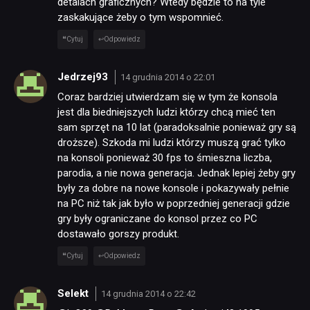
detalach graficznych? Wtedy będzie to na tyle
zaskakujące żeby o tym wspomnieć.
Cytuj
Odpowiedz
Jedrzej93
14 grudnia 2014 o 22:01
Coraz bardziej utwierdzam się w tym że konsola
jest dla biedniejszych ludzi którzy chcą mieć ten
sam sprzęt na 10 lat (paradoksalnie ponieważ gry są
droższe). Szkoda mi ludzi którzy muszą grać tylko
na konsoli ponieważ 30 fps to śmieszna liczba,
parodia, a nie nowa generacja. Jednak lepiej żeby gry
były za dobre na nowe konsole i pokazywały pełnie
na PC niż tak jak było w poprzedniej generacji gdzie
gry były ograniczane do konsol przez co PC
dostawało gorszy produkt.
Cytuj
Odpowiedz
Selekt
14 grudnia 2014 o 22:42