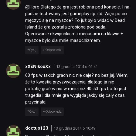
@Horo Dlatego że gra jest robiona pod konsole. I na
padzie testowany jest gameplay itp. itd. Więc po co
męczyć się na myszce? To już było widać w Dead
Island że gra została zrobiona pod pada.
Operowanie ekwipunkiem i menusami na klawie +
myszce było dla mnie masochizmem.
Cytuj
Odpowiedz
xXxNikoxXx
13 grudnia 2014 o 01:41
60 fps w takich grach nic nie daje? no bez jaj. Wiem,
że to kwestia przyzwyczajenia, dlatego ja nie
potrafię grać w nic w mniej niż 40-50 fps bo to jest
tragedia i dla mnie gra wygląda jakby się cały czas
przycinała.
Cytuj
Odpowiedz
doctus123
13 grudnia 2014 o 10:49