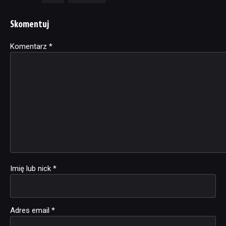
Skomentuj
Komentarz
Alternative:
*
Imię lub nick
*
Adres email
*