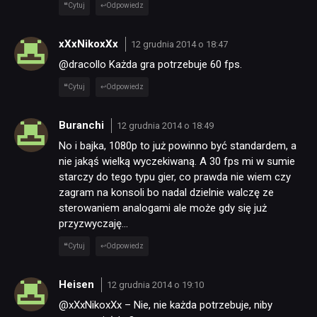
Cytuj
Odpowiedz
xXxNikoxXx
12 grudnia 2014 o 18:47
@dracollo Każda gra potrzebuje 60 fps.
Cytuj
Odpowiedz
Buranchi
12 grudnia 2014 o 18:49
No i bajka, 1080p to już powinno być standardem, a
nie jakąś wielką wyczekiwaną. A 30 fps mi w sumie
starczy do tego typu gier, co prawda nie wiem czy
zagram na konsoli bo nadal dzielnie walczę ze
sterowaniem analogami ale może gdy się już
przyzwyczaję…
Cytuj
Odpowiedz
Heisen
12 grudnia 2014 o 19:10
@xXxNikoxXx – Nie, nie każda potrzebuje, niby