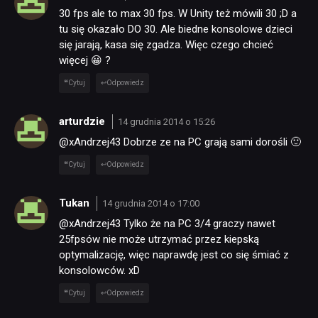
30 fps ale to max 30 fps. W Unity też mówili 30 ;D a
tu się okazało DO 30. Ale biedne konsolowe dzieci
się jarają, kasa się zgadza. Więc czego chcieć
więcej 😀 ?
Cytuj
Odpowiedz
arturdzie
14 grudnia 2014 o 15:26
@xAndrzej43 Dobrze ze na PC grają sami dorośli 🙂
Cytuj
Odpowiedz
Tukan
14 grudnia 2014 o 17:00
@xAndrzej43 Tylko że na PC 3/4 graczy nawet
25fpsów nie może utrzymać przez kiepską
optymalizację, więc naprawdę jest co się śmiać z
konsolowców. xD
Cytuj
Odpowiedz