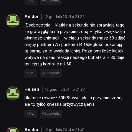
Cytuj
Odpowiedz
NEWSY
Amdor
12 grudnia 2014 o 21:24
@sebogothic – klatki na sekunde nie sprawiają tego
RECENZJE
że gra wygląda na przyspieszoną – tylko zwiększają
płynność animacji – w ciągu sekundy masz 60 zdjęć
mięcy punktem A i punktem B. Odległóść pokonują
PUBLICYSTYKA
tą samą, za to wygląda lepiej. Poza tym ilość klatek
wpływa na czas reakcji naszego bohatera – 30 daje
mniejszą kontrolę niż 60.
KULTURA
Cytuj
Odpowiedz
RETRO
Heisen
12 grudnia 2014 o 21:37
Dla mnie również 60FPS wygląda ja przyspieszone,
TECHNOLOGIE
ale to tylko kwestia przyzwyczajenia.
Cytuj
Odpowiedz
DYSKUSJE
Amdor
12 grudnia 2014 o 21:40