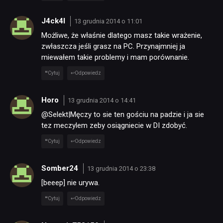
J4ck4l
13 grudnia 2014 o 11:01
Możliwe, że właśnie dlatego masz takie wrażenie,
zwłaszcza jeśli grasz na PC. Przynajmniej ja
miewałem takie problemy i mam porównanie.
Cytuj
Odpowiedz
Horo
13 grudnia 2014 o 14:41
@Selekt|Męczy to sie ten gościu na padzie i ja sie
tez meczylem zeby osiągniecie w DI zdobyć.
Cytuj
Odpowiedz
Somber24
13 grudnia 2014 o 23:38
[beeep] nie urywa.
Cytuj
Odpowiedz