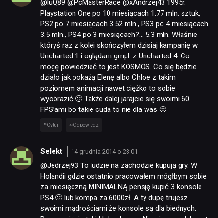
@luQ89 @PcMasterRace @xAndrzej43 1995r.
Playstation One po 10 miesiącach 1.77 mln. sztuk,
PS2 po 7 miesiącach 3.52 mln., PS3 po 4 miesiącach
3.5 mln., PS4 po 3 miesiącach?… 5.3 mln. Właśnie
któryś raz z kolei skończyłem dzisiaj kampanię w
Uncharted 1 i oglądam gmpl. z Uncharted 4. Co
mogę powiedzieć to jest KOSMOS. Co się będzie
działo jak pokażą Elenę albo Chloe z takim
poziomem animacji nawet ciężko to sobie
wyobrazić 🙂 Także dalej jarajcie się swoimi 60
FPS’ami bo takie cuda to nie dla was 🙂
Cytuj
Odpowiedz
Selekt
14 grudnia 2014 o 23:01
@Jedrzej93 To ludzie na zachodzie kupują gry. W
Holandii gdzie ostatnio pracowałem mógłbym sobie
za miesięczną MINIMALNĄ pensję kupić 3 konsole
PS4 🙂 lub kompa za 6000zł. A ty dupę trujesz
swoimi mądrościami że konsole są dla biednych.