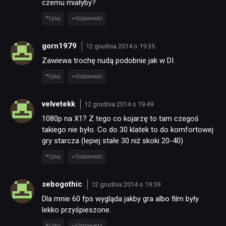
czemu miałyby?
Cytuj
Odpowiedz
gorn1979
12 grudnia 2014 o 19:35
Zawiewa trochę nudą podobnie jak w DI.
Cytuj
Odpowiedz
velvetekk
12 grudnia 2014 o 19:49
1080p na X1? Z tego co kojarzę to tam czegoś
takiego nie było. Co do 30 klatek to do komfortowej
gry starcza (lepiej stałe 30 niż skoki 20-40)
Cytuj
Odpowiedz
sebogothic
12 grudnia 2014 o 19:59
Dla mnie 60 fps wygląda jakby gra albo film były
lekko przyśpieszone.
Cytuj
Odpowiedz