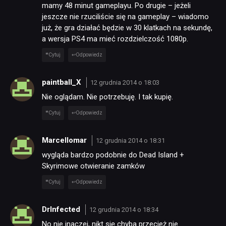
mamy 48 minut gameplayu. Po drugie – jeżeli
jeszcze nie rzuciliście się na gameplay – wiadomo
już, że gra działać będzie w 30 klatkach na sekundę,
a wersja PS4 ma mieć rozdzielczość 1080p.
Cytuj
Odpowiedz
paintball_X
12 grudnia 2014 o 18:03
Nie oglądam. Nie potrzebuję. I tak kupię.
Cytuj
Odpowiedz
Marcellomar
12 grudnia 2014 o 18:31
wygląda bardzo podobnie do Dead Island +
Skyrimowe otwieranie zamków
Cytuj
Odpowiedz
DrInfected
12 grudnia 2014 o 18:34
No nie inaczej, nikt się chyba przecież nie