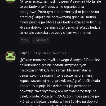
@Tukan masz na myśli nowego Asasyna? No ta, ale
to partactwo twórców, a nie ograniczenia
sprzętowe. Poza tym kto normalny (i to jeszcze na
premierę) kupuje nie sprawdzoną grę? CD-Action
może piszcie jak któraś gra będzie działać w tych 60
kl/s na dobrych detalach graficznych? Wtedy będzie
to na tyle zaskakujące żeby o tym wspomnieć.
Cytuj
Odpowiedz
luQ89
14 grudnia 2014 o 18:21
@Tukan masz na myśli nowego Asasyna? Przecież
na konsolach gra nie potrafi utrzymać tych
magicznych 30 kl/s. Poza tym kto normalny w
dzisiejszych czasach (i to jeszcze na premierę)
kupuje wcześniej nie „sprawdzoną” grę? Jeśli działa
dobrze to kupuje. Nie działa tak jak powinna to
pokazuje faka wydawcy, a w kiermanie zostaje na
balet, proste. Poza tym CD-Action może piszcie jak
któraś gra będzie działać w tych 60 kl/s na dobrych