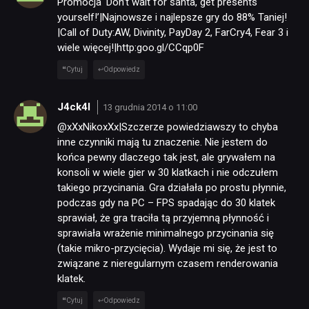
Promocja 'Don’t wait for santa, get presents
yourself!’|Najnowsze i najlepsze gry do 88% Taniej!
|Call of Duty:AW, Divinity, PayDay 2, FarCry4, Fear 3 i
wiele więcej!|http:goo.gl/CCqp0F
Cytuj
Odpowiedz
J4ck4l
13 grudnia 2014 o 11:00
@xXxNikoxXx|Szczerze powiedziawszy to chyba
inne czynniki mają tu znaczenie. Nie jestem do
końca pewny dlaczego tak jest, ale grywałem na
konsoli w wiele gier w 30 klatkach i nie odczułem
takiego przycinania. Gra działała po prostu płynnie,
podczas gdy na PC – FPS spadając do 30 klatek
sprawiał, że gra traciła tą przyjemną płynność i
sprawiała wrażenie minimalnego przycinania się
(takie mikro-przycięcia). Wydaje mi się, że jest to
związane z nieregularnym czasem renderowania
klatek.
Cytuj
Odpowiedz