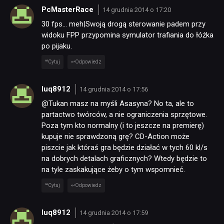
PcMasterRace
14 grudnia 2014 o 17:20
30 fps… meh|Swoją drogą sterowanie padem przy
widoku FPP przypomina symulator trafiania do łóżka
po pijaku.
Cytuj
Odpowiedz
luq8912
14 grudnia 2014 o 17:56
@Tukan masz na myśli Asasyna? No ta, ale to
partactwo twórców, a nie ograniczenia sprzętowe.
Poza tym kto normalny (i to jeszcze na premierę)
kupuje nie sprawdzoną grę? CD-Action może
piszcie jak któraś gra będzie działać w tych 60 kl/s
na dobrych detalach graficznych? Wtedy będzie to
na tyle zaskakujące żeby o tym wspomnieć.
Cytuj
Odpowiedz
luq8912
14 grudnia 2014 o 17:59