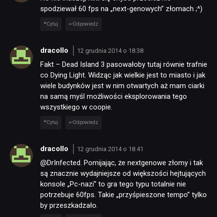
spodziewał 60 fps na „next-genowych” złomach ;^)
Cytuj
Odpowiedz
dracollo
12 grudnia 2014 o 18:38
Fakt – Dead Island 3 pasowałoby tutaj równie trafnie
co Dying Light. Widząc jak wielkie jest to miasto i jak
wiele budynków jest w nim otwartych aż mam ciarki
na samą myśl możliwości eksplorowania tego
wszystkiego w coopie.
Cytuj
Odpowiedz
dracollo
12 grudnia 2014 o 18:41
@DrInfected. Pomijając, że nextgenowe złomy i tak
są znacznie wydajniejsze od większości hejtujących
konsole „Pc-nazi” to gra tego typu totalnie nie
potrzebuje 60fps. Takie „przyśpieszone tempo” tylko
by przeszkadzało.