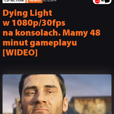
CD-ACTION
NEWSY
12.12.2014
40
Dying Light
w 1080p/30fps
na konsolach. Mamy 48
minut gameplayu
[WIDEO]