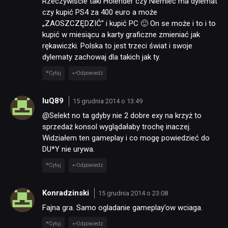
Rzeczywiście taki Holender czy Niemiec ma dylemat
czy kupić PS4 za 400 euro a może
„ZAOSZCZĘDZIĆ” i kupić PC 🙂 On se może i to i to
kupić w miesiącu a karty graficzne zmieniać jak
rękawiczki. Polska to jest trzeci świat i swoje
dylematy zachowaj dla takich jak ty.
Cytuj
Odpowiedz
luQ89
15 grudnia 2014 o 13:49
@Selekt no ta gdyby nie 2 dobre exy na krzyż to
sprzedaż konsol wyglądałaby trochę inaczej.
Widziałem ten gameplay i co mogę powiedzieć do
DU*Y nie urywa.
Cytuj
Odpowiedz
Konradzinski
15 grudnia 2014 o 23:08
Fajna gra. Samo ogladanie gameplay’ow wciaga.
Cytuj
Odpowiedz