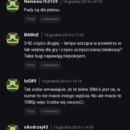
Nemesis753159
14 grudnia 2014 o 07:01
Pady są dla plebsu
Cytuj
Odpowiedz
BAMsE
14 grudnia 2014 o 11:02
3:42 części drugiej – lampa wisząca w powietrzu w
tak ważnej dla gry i częso uczęszczanej lokalizacji?
Takie bugi napawają niepokojem.
Cytuj
Odpowiedz
luQ89
14 grudnia 2014 o 14:14
Tak sobie wmawiajcie, że te bidne 30kl/s jest ok, w
sumie to nie macie innego wyjścia. No ale macie te
1080p więc trzeba się cieszyć;) .
Cytuj
Odpowiedz
xAndrzej43
14 grudnia 2014 o 14:59