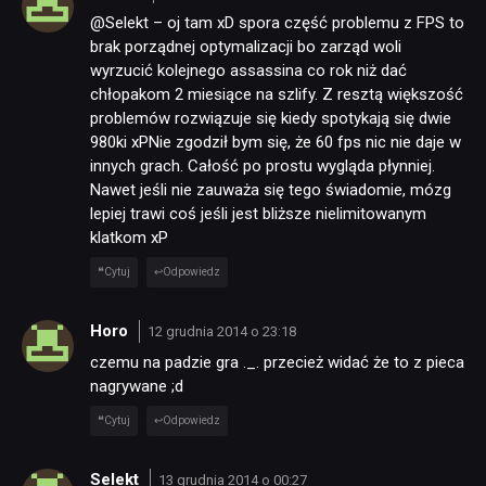
@Selekt – oj tam xD spora część problemu z FPS to
JUŻ GRALIŚMY
brak porządnej optymalizacji bo zarząd woli
wyrzucić kolejnego assassina co rok niż dać
chłopakom 2 miesiące na szlify. Z resztą większość
SKLEP
problemów rozwiązuje się kiedy spotykają się dwie
980ki xPNie zgodził bym się, że 60 fps nic nie daje w
innych grach. Całość po prostu wygląda płynniej.
Nawet jeśli nie zauważa się tego świadomie, mózg
lepiej trawi coś jeśli jest bliższe nielimitowanym
klatkom xP
Cytuj
Odpowiedz
Horo
12 grudnia 2014 o 23:18
czemu na padzie gra ._. przecież widać że to z pieca
nagrywane ;d
Cytuj
Odpowiedz
Selekt
13 grudnia 2014 o 00:27