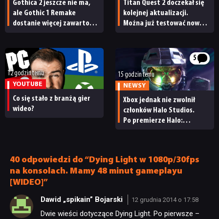
Gothica 2 jeszcze nie ma,
Titan Quest 2 doczekał się
ale Gothic 1 Remake
kolejnej aktualizacji.
dostanie więcej zawartości.
Można już testować nową
Twórcy zapowiadają
specjalizację oraz system
nadchodzące zmiany
craftingu
5
12 godzin temu
15 godzin temu
YOUTUBE
NEWSY
Co się stało z branżą gier
Xbox jednak nie zwolnił
wideo?
członków Halo Studios.
Po premierze Halo:
Campaign Evolved z pracą
pożegnały się inne osoby
40 odpowiedzi do “Dying Light w 1080p/30fps
na konsolach. Mamy 48 minut gameplayu
[WIDEO]”
Dawid „spikain” Bojarski
12 grudnia 2014 o 17:58
Dwie wieści dotyczące Dying Light. Po pierwsze –