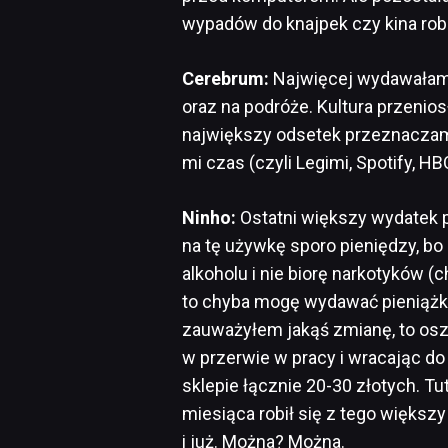
wypadów do knajpek czy kina robi
Cerebrum:
Najwięcej wydawałam n
oraz na podróże. Kultura przenios
największy odsetek przeznaczam 
mi czas (czyli Legimi, Spotify, HBO
Ninho:
Ostatni większy wydatek p
na tę używkę sporo pieniędzy, bo p
alkoholu i nie biorę narkotyków (ch
to chyba mogę wydawać pieniążki 
zauważyłem jakąś zmianę, to osz
w przerwie w pracy i wracając
sklepie łącznie 20-30 złotych. Tut
miesiąca robił się z tego większ
i już. Można? Można.