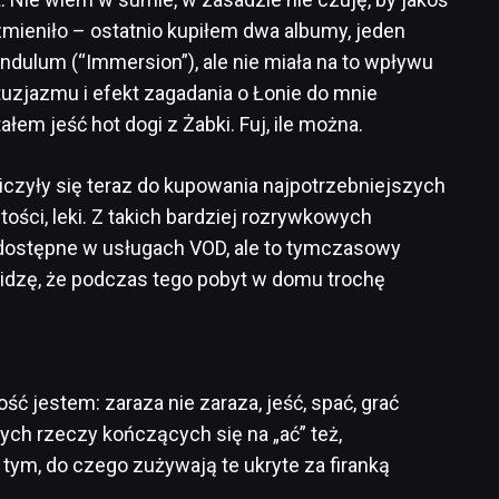
mieniło – ostatnio kupiłem dwa albumy, jeden
endulum (“Immersion”), ale nie miała na to wpływu
ntuzjazmu i efekt zagadania o Łonie do mnie
ałem jeść hot dogi z Żabki. Fuj, ile można.
iczyły się teraz do kupowania najpotrzebniejszych
tości, leki. Z takich bardziej rozrywkowych
 dostępne w usługach VOD, ale to tymczasowy
widzę, że podczas tego pobyt w domu trochę
ć jestem: zaraza nie zaraza, jeść, spać, grać
innych rzeczy kończących się na „ać” też,
 tym, do czego zużywają te ukryte za firanką