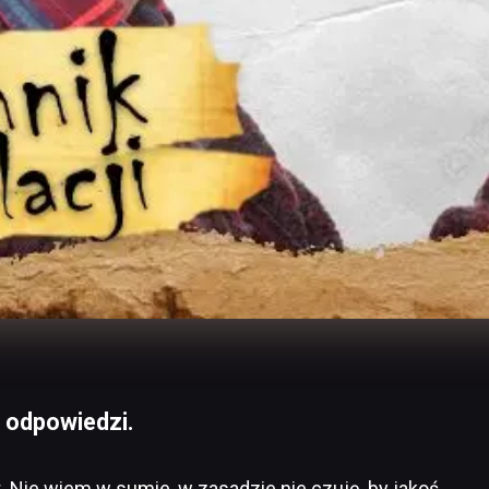
 odpowiedzi.
rt. Nie wiem w sumie, w zasadzie nie czuję, by jakoś