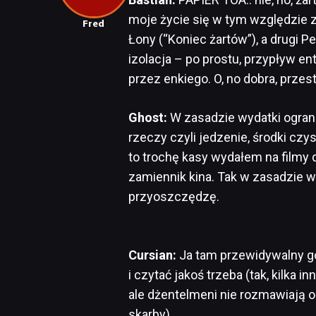
moje życie się w tym względzie z
Fred
Łony (“Koniec żartów”), a drugi P
izolacja – po prostu, przypływ e
przez enkiego. O, no dobra, przest
Ghost:
W zasadzie wydatki ogran
rzeczy czyli jedzenie, środki czys
to trochę kasy wydałem na filmy
zamiennik kina. Tak w zasadzie 
przyoszczędzę.
Cursian:
Ja tam przewidywalny goś
i czytać jakoś trzeba (tak, kilka 
ale dżentelmeni nie rozmawiają o
skarby).