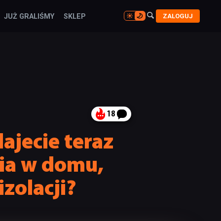

ZALOGUJ
JUŻ GRALIŚMY
SKLEP

18
dajecie teraz
nia w domu,
zolacji?