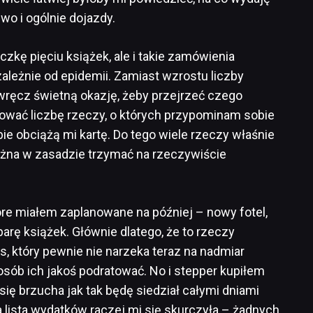
wo i ogólnie dojazdy.
kę pięciu książek, ale i takie zamówienia
ezależnie od epidemii. Zamiast wzrostu liczby
wręcz świetną okazję, żeby przejrzeć czego
kować liczbę rzeczy, o których przypominam sobie
ie obciążą mi kartę. Do tego wiele rzeczy właśnie
ożna w zasadzie trzymać na rzeczywiście
óre miałem zaplanowane na później – nowy fotel,
arę książek. Głównie dlatego, że to rzeczy
, który pewnie nie narzeka teraz na nadmiar
osób ich jakoś podratować. No i stepper kupiłem
się brzucha jak tak będę siedział całymi dniami
 lista wydatków raczej mi się skurczyła – żadnych