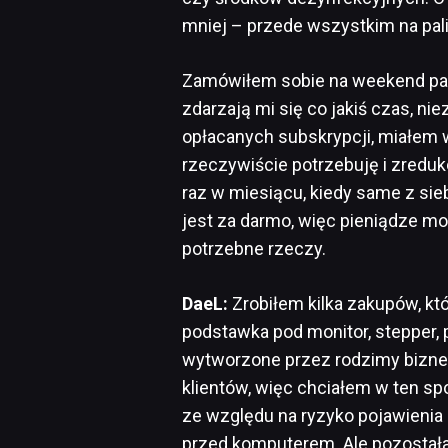
mniej – przede wszystkim na pali
Zamówiłem sobie na weekend pacz
zdarzają mi się co jakiś czas, ni
opłacanych subskrypcji, miałem 
rzeczywiście potrzebuję i zredu
raz w miesiącu, kiedy same z sieb
jest za darmo, więc pieniądze m
potrzebne rzeczy.
DaeL:
Zrobiłem kilka zakupów, kt
podstawka pod monitor, stepper, p
wytworzone przez rodzimy biznes
klientów, więc chciałem w ten sp
ze względu na ryzyko pojawienia 
przed komputerem. Ale pozostała