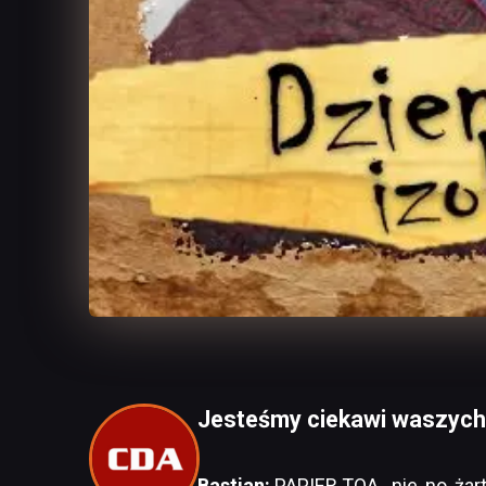
Jesteśmy ciekawi waszych
Bastian:
PAPIER TOA.. nie, no, ża