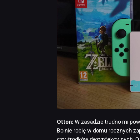
Otton:
W zasadzie trudno mi powi
Bo nie robię w domu rocznych zap
czy środków dezynfekcyjnych. O w