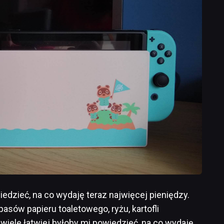
edzieć, na co wydaję teraz najwięcej pieniędzy.
asów papieru toaletowego, ryżu, kartofli
iele łatwiej byłoby mi powiedzieć, na co wydaję