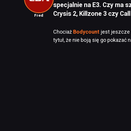
specjalnie na E3. Czy ma s
Crysis 2, Killzone 3 czy Ca
Fred
Chociaż
Bodycount
jest jeszcze 
tytuł, że nie boją się go pokaza