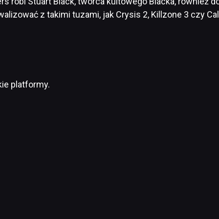
s robi Stuart Black, twórca kultowego Blacka, również d
alizować z takimi tuzami, jak Crysis 2, Killzone 3 czy Ca
ie platformy.