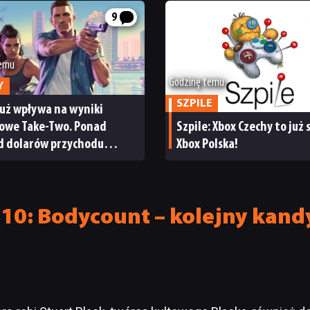
9
temu
Godzinę temu
Y
SZPILE
już wpływa na wyniki
sowe Take-Two. Ponad
Szpile: Xbox Czechy to już
rd dolarów przychodu
Xbox Polska!
cja giełdy
10: Bodycount – kolejny kand