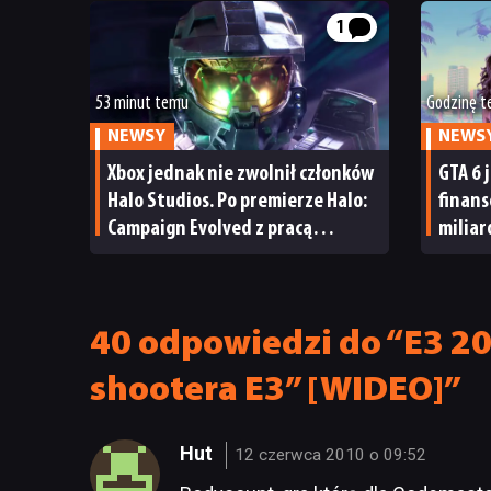
1
53 minut temu
Godzinę 
NEWSY
NEWS
Xbox jednak nie zwolnił członków
GTA 6 
Halo Studios. Po premierze Halo:
finan
Campaign Evolved z pracą
milia
pożegnały się inne osoby
i reak
40 odpowiedzi do “E3 20
shootera E3” [WIDEO]”
Hut
12 czerwca 2010 o 09:52