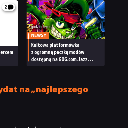
2
2 godzin temu
NEWSY
Kultowa platformówka
 sercem
z ogromną paczką modów
dostępną na GOG.com. Jazz
Jackrabbit 2 Plus pobierzecie
jednym kliknięciem
ydat na „najlepszego