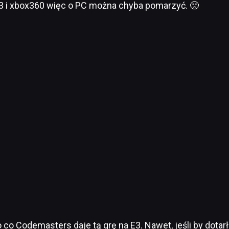
3 i xbox360 więc o PC można chyba pomarzyć. 🙁
o co Codemasters daje tą grę na E3. Nawet, jeśli by dotarł