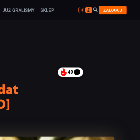

ZALOGUJ
JUŻ GRALIŚMY
SKLEP

40
dat
O]