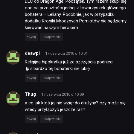
DLC do Dragon Age: Początek. Tym razem skupi się
ono na przeszłości jednej z towarzyszek głównego
bohatera – Leliany. Podobnie, jak w przypadku
dodatku Kroniki Mrocznych Pomiotów nie będziemy
kierować naszym herosem.
Cytuj
Odpowiedz
deawpl
17 czerwca 2010 o 10:01
Religijna hipokrytka już ze szczęścia podnieci
.|p.s:bardzo tej bohaterki nie lubię .
Cytuj
Odpowiedz
Thug
17 czerwca 2010 o 10:09
a co jak ktoś jej nie wziął do drużyny? czy może się
wtedy przyłączyć jeszcze raz?
Cytuj
Odpowiedz