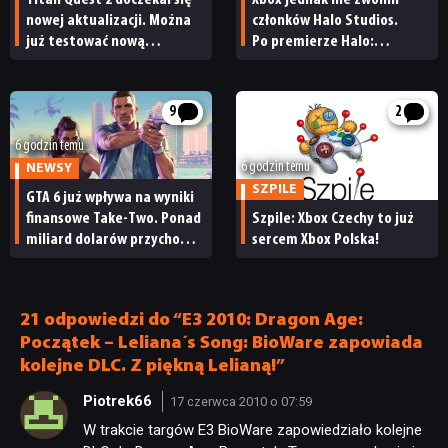
nowej aktualizacji. Można
członków Halo Studios.
już testować nową
Po premierze Halo:
specjalizację oraz system
Campaign Evolved z pracą
craftingu
pożegnały się inne osoby
9
2
6 godzin temu
6 godzin temu
NEWSY
SZPILE
GTA 6 już wpływa na wyniki
finansowe Take-Two. Ponad
Szpile: Xbox Czechy to już
miliard dolarów przychodu
sercem Xbox Polska!
i reakcja giełdy
21 odpowiedzi do “E3 2010: Dragon Age:
Początek – Leliana´s Song: BioWare zapowiada
kolejne DLC. Z piękną Lelianą!”
Piotrek66
17 czerwca 2010 o 07:59
W trakcie targów E3 BioWare zapowiedziało kolejne