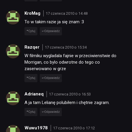
KroMag
17 czerwca 2010 o 14:48
To w takim razie ja się znam :3
Cytuj
Odpowiedz
Razqer
17 czerwca 2010 o 15:34
W filmiku wygladala fajnie w przeciwienstwie do
Morrigan, co bylo odwrotne do tego co
zaserwowano w grze
Cytuj
Odpowiedz
Adrianeq
17 czerwca 2010 o 16:53
A ja tam Lelianę polubiłem i chętnie zagram.
Cytuj
Odpowiedz
Wuwu1978
17 czerwca 2010 o 17:12