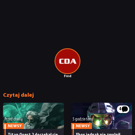
Fred
Czytaj dalej
4
Przed chwilą
5 godzin temu
NEWSY
NEWSY
Titan Quest 2 doczekał się
Xbox jednak nie zwolnił