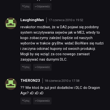
Cytuj
Odpowiedz
LaughingMan
17 czerwca 2010 o 19:52
revakotor możliwe, że w DA2 pojawi się podobny
system wczytywania sejwów jak w ME2, wtedy to
kogo zobaczymy zależeć będzie od naszych
wyborów w trakcie gry.Btw. widać BioWare się nudzi
i zaczyna odcinać kupony od swoich produkcji.
Mogli by się wziąć za cos nowego zamiast
zasypywać nas durnymi DLC.
Cytuj
Odpowiedz
THERON23
18 czerwca 2010 o 17:58
?? Wie ktoś ile już jest dodatków i DLC do Dragon
Age? xD xD xD
Cytuj
Odpowiedz