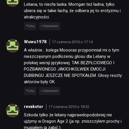
Leliana, to niezła laska. Morrigan też ładna, tylko
ubiera się w takie łachy, że odbiera jej to erotyzmu i
atrakcyjności.
Cytuj
Odpowiedz
Wuwu1978
17 czerwca 2010 o 17:14
A właśnie… kolega Moooras przypomniał mi o tym
nieszczęsnym podłozeniu głosu dla Leliany w
polskiej wersji językowej. TAK BEZPŁCIOWEGO I
POZBAWIONEGO JAKICHKOLWIEK EMOCJI
DUBBINGU JESZCZE NIE SPOTKAŁEM. Głosy reszty
aktorów były OK.
Cytuj
Odpowiedz
revakotor
17 czerwca 2010 o 18:32
Szkoda tylko że leliany najprawdopodobniej nie
ujżymy w Dragon Age 2 (ja np. zniszczyłem prochy i
musiałem ją zabić.)