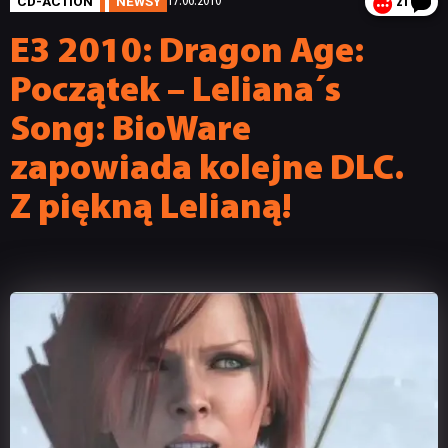
CD-ACTION
NEWSY
17.06.2010
21
E3 2010: Dragon Age:
Początek – Leliana´s
Song: BioWare
zapowiada kolejne DLC.
Z piękną Lelianą!