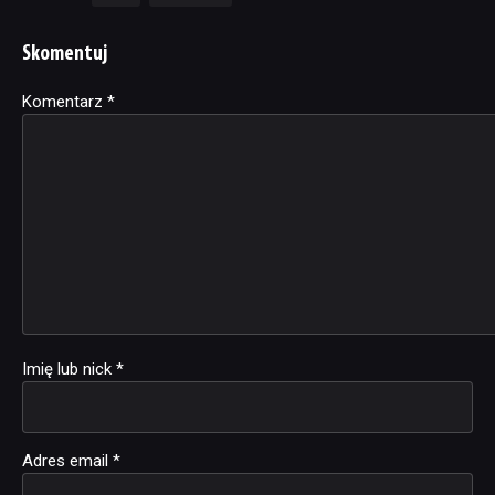
Skomentuj
Komentarz
Alternative:
*
Imię lub nick
*
Adres email
*