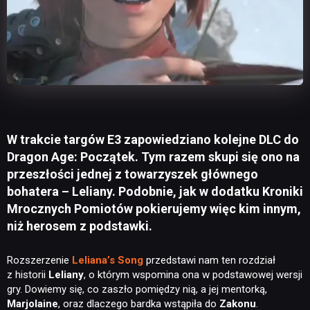
W trakcie targów E3 zapowiedziano kolejne DLC do
Dragon Age: Początek. Tym razem skupi się ono na
przeszłości jednej z towarzyszek głównego
bohatera – Leliany. Podobnie, jak w dodatku Kroniki
Mrocznych Pomiotów pokierujemy więc kim innym,
niż herosem z podstawki.
Rozszerzenie
Leliana’s Song
przedstawi nam ten rozdział
z historii
Leliany
, o którym wspomina ona w podstawowej wersji
gry. Dowiemy się, co zaszło pomiędzy nią, a jej mentorką,
Marjolaine
, oraz dlaczego bardka wstąpiła do
Zakonu
.