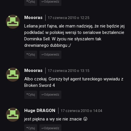
Cytuj
Odpowiedz
JUŻ GRALIŚMY
Moooras
17 czerwca 2010 o 12:25
Leliana jest fajna, ale mam nadzieję, że nie będzie jej
SKLEP
podkładać w polskiej wersji to serialowe beztalencie
Dominika Sell. W życiu nie słyszałem tak
drewnianego dubbingu ;/
Cytuj
Odpowiedz
Moooras
17 czerwca 2010 o 13:15
Albo czekaj. Gorszy był agent tureckiego wywiadu z
Broken Sword 4
Cytuj
Odpowiedz
Huge DRAGON
17 czerwca 2010 o 14:04
jest piękna a wy sie nie znacie 😛
Cytuj
Odpowiedz