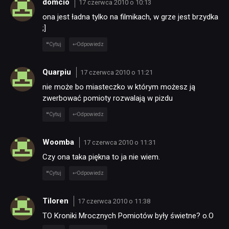
domcio
17 czerwca 2010 o 10:13
NEWSY
ona jest ładna tylko na filmikach, w grze jest brzydka
;]
RECENZJE
Cytuj
Odpowiedz
Quarpiu
17 czerwca 2010 o 11:21
PUBLICYSTYKA
nie może bo miasteczko w którym możesz ją
zwerbować pomioty rozwalają w pizdu
KULTURA
Cytuj
Odpowiedz
Woomba
17 czerwca 2010 o 11:31
RETRO
Czy ona taka piękna to ja nie wiem.
Cytuj
Odpowiedz
TECHNOLOGIE
Tiloren
17 czerwca 2010 o 11:38
DYSKUSJE
TO Kroniki Mrocznych Pomiotów były świetne? o.O