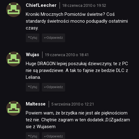
ChiefLeecher
18 czerwca 2010 o 19:52
Kroniki Mrocznych Pomiotów świetne? Coś
standardy świetności mocno podupadły ostatnimi
czasy.
Cytuj
Odpowiedz
Wujas
19 czerwca 2010 o 18:41
Huge DRAGON lepiej poszukaj dziewczyny, te z PC
nie są prawdziewe. A tak to fajnie ze bedzie DLC z
Leliana.
Cytuj
Odpowiedz
Maltesse
5 września 2010 o 12:21
Powiem wam, że brzydka nie jest ale pięknościom
też nie. Chętnie zagram w ten dodatek ;D.|Zgadzam
sie z Wujasem
Cytuj
Odpowiedz