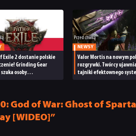
ilą
Przed chwilą
Y
NEWSY
f Exile 2 dostanie polskie
Valor Mortis na nowym po
zenie! Grinding Gear
rozgrywki. Twórcy ujawni
 szuka osoby
tajniki efektownego syst
alizowania lokalizacji
walki
: God of War: Ghost of Sparta
lay [WIDEO]”