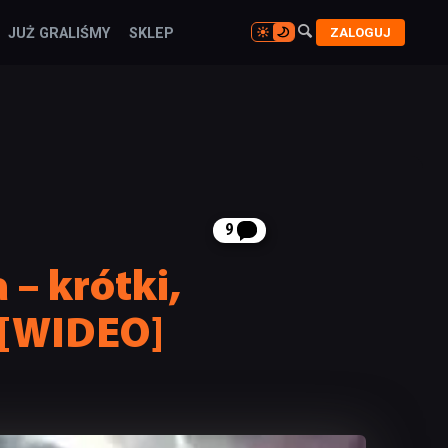

ZALOGUJ
JUŻ GRALIŚMY
SKLEP

9
 – krótki,
 [WIDEO]