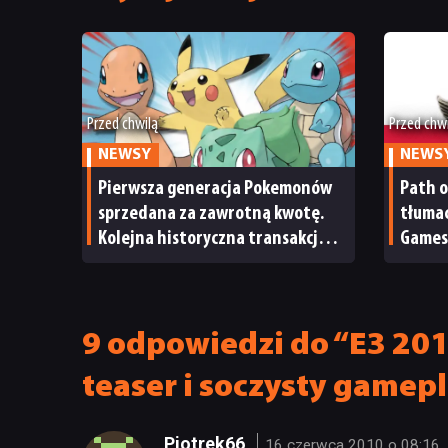
Przed chwilą
Przed chw
NEWSY
NEWS
Pierwsza generacja Pokemonów
Path o
sprzedana za zawrotną kwotę.
tłumac
Kolejna historyczna transakcja
Games
na rynku kolekcjonerskim
do zre
9 odpowiedzi do “E3 2010
teaser i soczysty gamep
Piotrek66
16 czerwca 2010 o 08:16