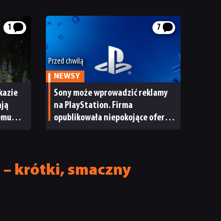
1
7
Przed chwilą
NEWSY
kazie
Sony może wprowadzić reklamy
ają
na PlayStation. Firma
emu
opublikowała niepokojące oferty
pracy
 – krótki, smaczny