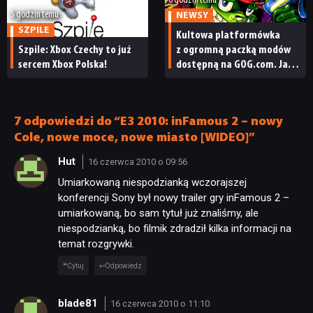
6 godzin temu
5 godzin temu
NEWSY
SZPILE
Kultowa platformówka
Szpile: Xbox Czechy to już
z ogromną paczką modów
sercem Xbox Polska!
dostępną na GOG.com. Jazz
Jackrabbit 2 Plus
pobierzecie jednym
kliknięciem
7 odpowiedzi do “E3 2010: inFamous 2 – nowy
Cole, nowe moce, nowe miasto [WIDEO]”
Hut
16 czerwca 2010 o 09:56
Umiarkowaną niespodzianką wczorajszej
konferencji Sony był nowy trailer gry inFamous 2 –
umiarkowaną, bo sam tytuł już znaliśmy, ale
niespodzianką, bo filmik zdradził kilka informacji na
temat rozgrywki.
Cytuj
Odpowiedz
blade81
16 czerwca 2010 o 11:10