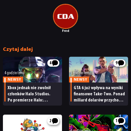
PUBLICYSTYKA
KULTURA
Fred
RETRO
Czytaj dalej
TECHNOLOGIE
4
9
4 godzin temu
5 godzin temu
NEWSY
NEWSY
DYSKUSJE
Xbox jednak nie zwolnił
GTA 6 już wpływa na wyniki
członków Halo Studios.
finansowe Take-Two. Ponad
JUŻ GRALIŚMY
Po premierze Halo:
miliard dolarów przychodu
Campaign Evolved z pracą
i reakcja giełdy
pożegnały się inne osoby
SKLEP
2
1