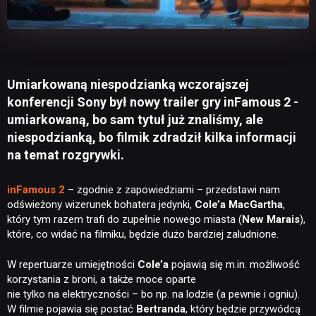
Umiarkowaną niespodzianką wczorajszej
konferencji Sony był nowy trailer gry inFamous 2 -
umiarkowaną, bo sam tytuł już znaliśmy, ale
niespodzianką, bo filmik zdradził kilka informacji
na temat rozgrywki.
inFamous 2
– zgodnie z zapowiedziami – przedstawi nam
odświeżony wizerunek bohatera jedynki,
Cole’a MacGartha
,
który tym razem trafi do zupełnie nowego miasta (
New Marais
),
które, co widać na filmiku, będzie dużo bardziej zaludnione.
W repertuarze umiejętności
Cole’a
pojawią się m.in. możliwość
korzystania z broni, a także moce oparte
nie tylko na elektryczności – bo np. na lodzie (a pewnie i ogniu).
W filmie pojawia się postać
Bertranda
, który będzie przywódcą