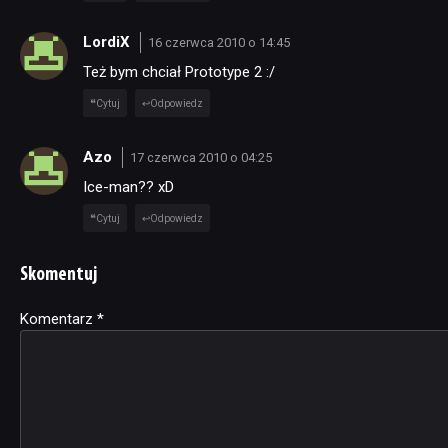
LordiX
16 czerwca 2010 o 14:45
Też bym chciał Prototype 2 :/
Cytuj
Odpowiedz
Azo
17 czerwca 2010 o 04:25
Ice-man?? xD
Cytuj
Odpowiedz
Skomentuj
Komentarz
Alternative:
*