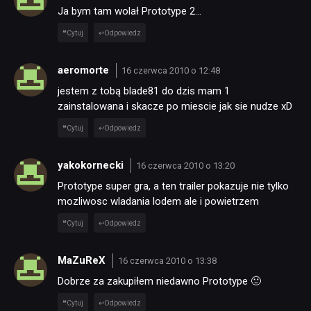
Ja bym tam wolał Prototype 2…
Cytuj
Odpowiedz
aeromorte
16 czerwca 2010 o 12:48
jestem z tobą blade81 do dzis mam 1
zainstalowana i skacze po miescie jak sie nudze xD
Cytuj
Odpowiedz
yakokornecki
16 czerwca 2010 o 13:20
Prototype super gra, a ten trailer pokazuje nie tylko
mozliwosc wladania lodem ale i powietrzem
Cytuj
Odpowiedz
MaZuReX
16 czerwca 2010 o 13:38
Dobrze za zakupiłem niedawno Prototype 🙂
Cytuj
Odpowiedz