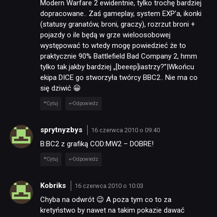
Modern Warfare 2 ewidentnie, tylko trochę bardziej
dopracowane.. Zaś gameplay, system EXP’a, ikonki
(statusy granatów, broni, graczy), rozrzut broni +
pojazdy o ile będą w grze wieloosobowej
występować to wtedy mogę powiedzieć że to
praktycznie 90% Battlefield Bad Company 2, hmm
tylko tak jakby bardziej „[beeep]iastrzy?”|Wkońcu
ekipa DICE go stworzyła twórcy BBC2.. Nie ma co
się dziwić 😀
Cytuj
Odpowiedz
sprytnyzbys
16 czerwca 2010 o 09:40
B:BC2 z grafiką COD:MW2 – DOBRE!
Cytuj
Odpowiedz
Kobriks
16 czerwca 2010 o 10:03
Chyba na odwrót 😉 A poza tym co to za
kretyństwo by nawet na takim pokazie dawać