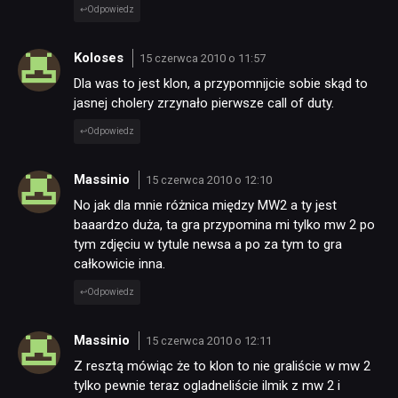
Odpowiedz
Koloses
15 czerwca 2010 o 11:57
Dla was to jest klon, a przypomnijcie sobie skąd to
jasnej cholery zrzynało pierwsze call of duty.
Odpowiedz
Massinio
15 czerwca 2010 o 12:10
No jak dla mnie różnica między MW2 a ty jest
baaardzo duża, ta gra przypomina mi tylko mw 2 po
tym zdjęciu w tytule newsa a po za tym to gra
całkowicie inna.
Odpowiedz
Massinio
15 czerwca 2010 o 12:11
Z resztą mówiąc że to klon to nie graliście w mw 2
tylko pewnie teraz ogladneliście ilmik z mw 2 i