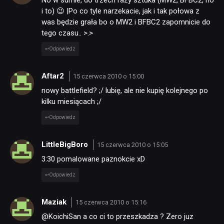
No w sumie, do trzech razy sztuka (MW2, BFBC2, no
i to) 😉 |Po co tyle narzekacie, jak i tak połowa z
was będzie grała bo o MW2 i BFBC2 zapomnicie do
tego czasu.. >.>
Odpowiedz
Aftar2
15 czerwca 2010 o 15:00
nowy battlefield? ;/ lubię, ale nie kupię kolejnego po
kilku miesiącach ;/
Odpowiedz
LittleBigBoro
15 czerwca 2010 o 15:05
3:30 pomalowane paznokcie xD
Odpowiedz
Maziak
15 czerwca 2010 o 15:16
@KoichiSan a co ci to przeszkadza ? Zero juz