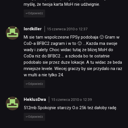
myślę, że twoja karta MoH nie udźwignie.
Odpowiedz
lordkiller
15 czerwca 2010 o 12:37
Mi sie tam wspolczesne FPSy podobaja 🙂 Gram w
CoD-a BFBC2 zagram i w to 🙂 ….Kazda ma swoje
wady i zalety. Choc widac tutaj ze blizej MoH do
CoDa niz do BFBC2 … a szkoda bo te ostatnie
podobalo sie przez duze lokacje. A tu widac ze beda
mniejsze levele. Wiecej graczy by sie przydalo na raz
w multi a nie tylko 24.
Odpowiedz
HeklusDwa
15 czerwca 2010 o 12:39
512mb Spokojnie starczy O.o 256 też dałoby radę.
Odpowiedz