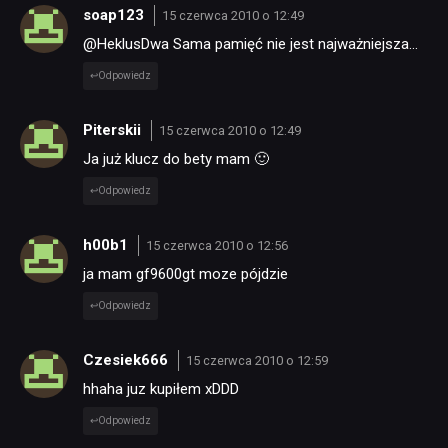
soap123
15 czerwca 2010 o 12:49
@HeklusDwa Sama pamięć nie jest najważniejsza…
Odpowiedz
Piterskii
15 czerwca 2010 o 12:49
Ja już klucz do bety mam 🙂
Odpowiedz
h00b1
15 czerwca 2010 o 12:56
ja mam gf9600gt moze pójdzie
Odpowiedz
Czesiek666
15 czerwca 2010 o 12:59
hhaha juz kupiłem xDDD
Odpowiedz