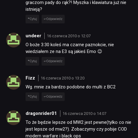
graczom pady do rąk?! Myszka i klawiatura już nie
istnieją?
Cytuj
Odpowiedz
undeer
16 czerwca 2010 o 12:07
O boże 3:30 koleś ma czarne paznokcie, nie
wiedziałem ze na E3 są jakieś Emo 😉
Cytuj
Odpowiedz
Fizz
16 czerwca 2010 o 13:20
Wg. mnie za bardzo podobne do multi z BC2
Cytuj
Odpowiedz
dragonrider01
16 czerwca 2010 o 14:07
To że będzie lepsze od MW2 jest pewne(tylko co nie
jest lepsze od mw2?). Zobaczymy czy pobije COD
modern warfare i black ops