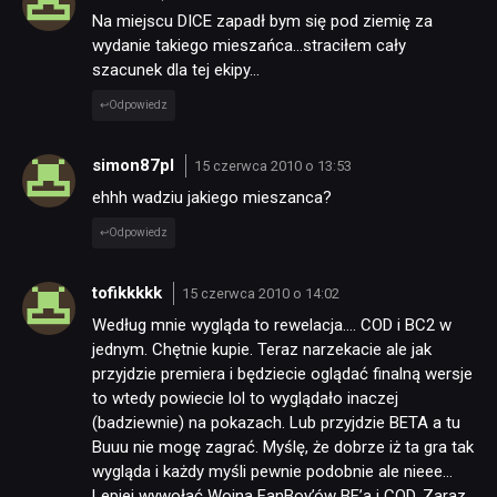
Na miejscu DICE zapadł bym się pod ziemię za
wydanie takiego mieszańca…straciłem cały
szacunek dla tej ekipy…
Odpowiedz
simon87pl
15 czerwca 2010 o 13:53
ehhh wadziu jakiego mieszanca?
Odpowiedz
tofikkkkk
15 czerwca 2010 o 14:02
Według mnie wygląda to rewelacja…. COD i BC2 w
jednym. Chętnie kupie. Teraz narzekacie ale jak
przyjdzie premiera i będziecie oglądać finalną wersje
to wtedy powiecie lol to wyglądało inaczej
(badziewnie) na pokazach. Lub przyjdzie BETA a tu
Buuu nie mogę zagrać. Myślę, że dobrze iż ta gra tak
wygląda i każdy myśli pewnie podobnie ale nieee…
Lepiej wywołać Wojna FanBoy’ów BF’a i COD. Zaraz