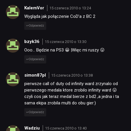
KalemVor
15 czerwca 2010 o 13:24
Wygląda jak połączenie CoD’a z BC 2
Odpowiedz
bzyk36
15 czerwca 2010 o 13:30
Ooo… Będzie na PS3 😀 |Więc mi ruszy 😛
Odpowiedz
simon87pl
15 czerwca 2010 o 13:38
pierwsze call of duty od infinity ward zrzynalo od
pierwszego medala ktore zrobilo infinity ward 😛
czyli cos jak teraz medal bierze z bd2 ,a jedna i ta
sama ekipa zrobila multi do obu gier:)
Odpowiedz
Wadziu
15 czerwca 2010 o 13:40