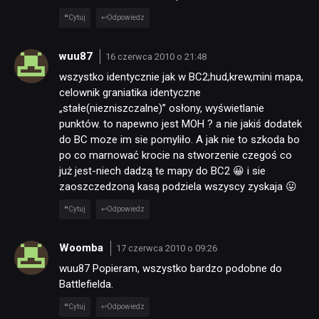
Cytuj
Odpowiedz
wuu87
16 czerwca 2010 o 21:48
wszystko identycznie jak w BC2;hud,krew,mini mapa,
celownik graniatika identyczne
„stałe(niezniszczalne)” osłony, wyświetlanie
punktów. to napewno jest MOH ? a nie jakiś dodatek
do BC moze im sie pomyliło. A jak nie to szkoda bo
po co marnować krocie na stworzenie czegoś co
już jest-niech dadzą te mapy do BC2 😀 i sie
zaoszczedzoną kasą podziela wszyscy zyskaja 😛
Cytuj
Odpowiedz
Woomba
17 czerwca 2010 o 09:26
wuu87 Popieram, wszystko bardzo podobne do
Battlefielda.
Cytuj
Odpowiedz