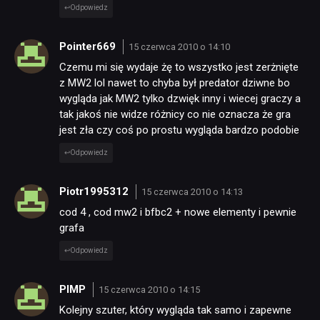
Odpowiedz
Pointer669
15 czerwca 2010 o 14:10
Czemu mi się wydaje żę to wszystko jest zerżnięte
z MW2 lol nawet to chyba był predator dziwne bo
wygląda jak MW2 tylko dzwięk inny i wiecej graczy a
tak jakoś nie widze różnicy co nie oznacza że gra
jest zła czy coś po prostu wygląda bardzo podobie
Odpowiedz
Piotr1995312
15 czerwca 2010 o 14:13
cod 4 , cod mw2 i bfbc2 + nowe elementy i pewnie
grafa
Odpowiedz
PIMP
15 czerwca 2010 o 14:15
Kolejny szuter, który wygląda tak samo i zapewne