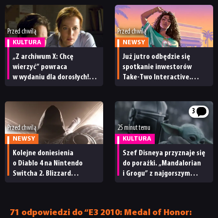
Przed chwilą
Przed chwilą
KULTURA
NEWSY
„Z archiwum X: Chcę
Już jutro odbędzie się
wierzyć” powraca
spotkanie inwestorów
w wydaniu dla dorosłych!
Take-Two Interactive.
Znamy datę premiery
Czy będzie mu towarzyszył
wersji reżyserskiej filmu
nowy zwiastun GTA 6?
3
Przed chwilą
25 minut temu
NEWSY
KULTURA
Kolejne doniesienia
Szef Disneya przyznaje się
o Diablo 4 na Nintendo
do porażki. „Mandalorian
Switcha 2. Blizzard
i Grogu” z najgorszym
ma niedługo wydać port
wynikiem w historii Star
Wars
71 odpowiedzi do “E3 2010: Medal of Honor: