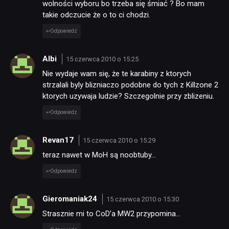
wolności wyboru bo trzeba się śmiać ? Bo mam
takie odczucie że o to ci chodzi.
Odpowiedz
Albi
15 czerwca 2010 o 15:25
Nie wydaje wam się, że te karabiny z ktorych
strzalali byly blizniaczo podobne do tych z Killzone 2
ktorych uzywaja ludzie? Szczegolnie przy zblizeniu.
Odpowiedz
Revan17
15 czerwca 2010 o 15:29
teraz nawet w MoH są noobtuby…
Odpowiedz
Gieromaniak24
15 czerwca 2010 o 15:30
Strasznie mi to CoD’a MW2 przypomina…