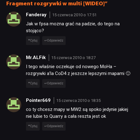
Fragment rozgrywki w multi [WIDEO]”
Fanderay
15 czerwca 2010 o 17:51
Jak w fpsa mozna grać na padzie, do tego na
stojąco?
Cytuj
Odpowiedz
Mr.ALFik
15 czerwca 2010 o 18:27
I tego właśnie oczekuje od nowego MoHa –
rozgrywki a’la CoD4 z jeszcze lepszymi mapami 🙂
Cytuj
Odpowiedz
Pointer669
15 czerwca 2010 o 18:35
co ty chcesz mapy w MW2 są spoko jedynie jakiej
nie lubie to Quarry a cała reszta jest ok
Cytuj
Odpowiedz