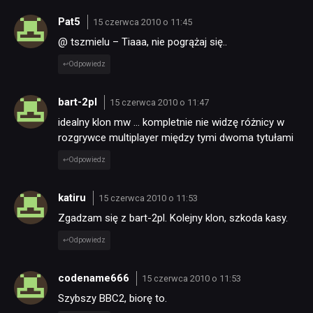
Pat5
15 czerwca 2010 o 11:45
TECHNOLOGIE
@ tszmielu – Tiaaa, nie pogrążaj się..
Odpowiedz
DYSKUSJE
bart-2pl
15 czerwca 2010 o 11:47
idealny klon mw … kompletnie nie widzę różnicy w
JUŻ GRALIŚMY
rozgrywce multiplayer między tymi dwoma tytułami
Odpowiedz
SKLEP
katiru
15 czerwca 2010 o 11:53
Zgadzam się z bart-2pl. Kolejny klon, szkoda kasy.
Odpowiedz
codename666
15 czerwca 2010 o 11:53
Szybszy BBC2, biorę to.