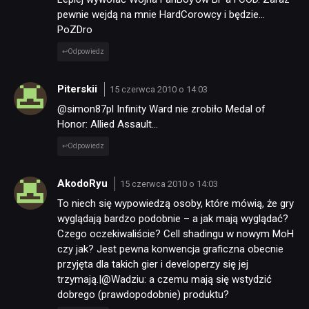
pewnie wejdą na mnie HardCorowcy i będzie…
PoZDro
Odpowiedz
Piterskii
15 czerwca 2010 o 14:03
@simon87pl Infinity Ward nie zrobiło Medal of
Honor: Allied Assault…
Odpowiedz
AkodoRyu
15 czerwca 2010 o 14:03
To niech się wypowiedzą osoby, które mówią, że gry
wyglądają bardzo podobnie – a jak mają wyglądać?
Czego oczekiwaliście? Cell shadingu w nowym MoH
czy jak? Jest pewna konwencja graficzna obecnie
przyjęta dla takich gier i developerzy się jej
trzymają.|@Wadziu: a czemu mają się wstydzić
dobrego (prawdopodobnie) produktu?