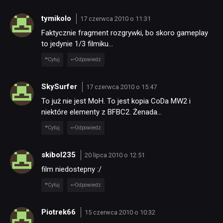
tymikolo
17 czerwca 2010 o 11:31
Faktycznie fragment rozgrywki, bo skoro gameplay
to jedynie 1/3 filmiku…
Cytuj
Odpowiedz
SkySurfer
17 czerwca 2010 o 15:47
To już nie jest MoH. To jest kopia CoDa MW2 i
niektóre elementy z BFBC2. Żenada…
Cytuj
Odpowiedz
skibol235
20 lipca 2010 o 12:51
film niedostepny :/
Cytuj
Odpowiedz
Piotrek66
15 czerwca 2010 o 10:32