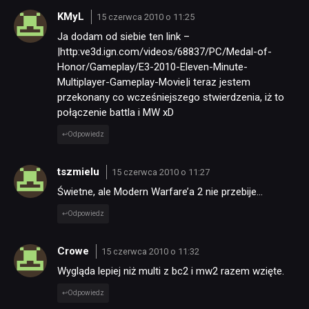
KMyL
15 czerwca 2010 o 11:25
Ja dodam od siebie ten link –
|http:ve3d.ign.com/videos/68837/PC/Medal-of-
Honor/Gameplay/E3-2010-Eleven-Minute-
Multiplayer-Gameplay-Movie|i teraz jestem
przekonany co wcześniejszego stwierdzenia, iż to
połączenie battla i MW xD
NEWSY
Odpowiedz
tszmielu
RECENZJE
15 czerwca 2010 o 11:27
Świetne, ale Modern Warfare’a 2 nie przebije…
Odpowiedz
PUBLICYSTYKA
Crowe
15 czerwca 2010 o 11:32
KULTURA
Wygląda lepiej niż multi z bc2 i mw2 razem wzięte.
Odpowiedz
RETRO