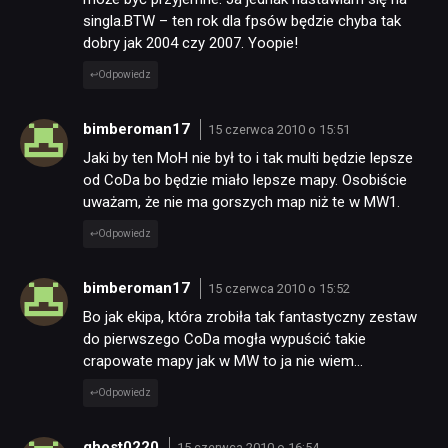
singla.BTW – ten rok dla fpsów będzie chyba tak
dobry jak 2004 czy 2007. Yoopie!
Odpowiedz
bimberoman17
15 czerwca 2010 o 15:51
Jaki by ten MoH nie był to i tak multi będzie lepsze
od CoDa bo będzie miało lepsze mapy. Osobiście
uważam, że nie ma gorszych map niż te w MW1.
Odpowiedz
bimberoman17
15 czerwca 2010 o 15:52
Bo jak ekipa, która zrobiła tak fantastyczny zestaw
do pierwszego CoDa mogła wypuścić takie
crapowate mapy jak w MW to ja nie wiem…
Odpowiedz
ghost0220
15 czerwca 2010 o 16:54