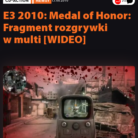
CD-ACTION
NEWSY
15.06.2010
71
E3 2010: Medal of Honor:
Fragment rozgrywki
w multi [WIDEO]