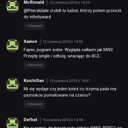
McRonald
15 czerwca 2010 o 14:34
@Piterskii|ale zrobili to ludzie, którzy potem przeszli
do infinityward
Odpowiedz
Xavion
15 czerwca 2010 o 14:36
Fajnie, pogram sobie. Wygląda całkiem jak MW2.
Przejdę single i odłożę, wracając do BC2…
Odpowiedz
KoichiSan
15 czerwca 2010 o 14:47
Mi się wydaje czy jeden koleś co trzyma pada ma
paznokcie pomalowane na czarno?
Odpowiedz
Defhel
15 czerwca 2010 o 14:59