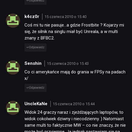
Odpowiedz
k4cz0r
15 czerwca 2010 o 15:40
Coś mi tu nie pasuje…a gdzie Frostbite ? Kojarzy mi
się, że silnik na singlu miał być Unreala, a w multi
znany z BFBC2.
Odpowiedz
Senshin
15 czerwca 2010 o 15:43
Co ci amerykańce mają do grania w FPSy na padach
x/
Odpowiedz
UncleKaNe
15 czerwca 2010 o 15:44
Widok 24 graczy naraz i zjeżdżających laptopów, to
widok cokolwiek dziwny i niecodzienny. ) Natomiast
same multi to faktycznie MW – co nie znaczy, że nie
może być przyjemne. Ja jednak nastawiam się na