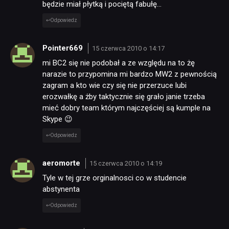
będzie miał płytką i pociętą fabułę…
Odpowiedz
Pointer669
15 czerwca 2010 o 14:17
mi BC2 się nie podobał a ze względu na to żę
narazie to przypomina mi bardzo MW2 z pewnością
zagram a kto wie czy się nie przerzuce lubi
erozwałkę a żby taktycznie się grało janie trzeba
mieć dobry team którym najczęściej są kumple na
Skype 😉
Odpowiedz
aeromorte
15 czerwca 2010 o 14:19
Tyle w tej grze orginalnosci co w studencie
abstynenta
Odpowiedz