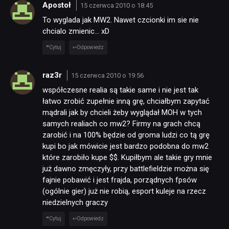
Apostoł
15 czerwca 2010 o 18:45
To wyglada jak MW2. Nawet czcionki im sie nie
chcialo zmienic… xD
Cytuj
Odpowiedz
raz3r
15 czerwca 2010 o 19:56
współczesne realia są takie same i nie jest tak
łatwo zrobić zupełnie inną grę, chciałbym zapytać
mądrali jak by chcieli żeby wyglądał MOH w tych
samych realiach co mw2? Firmy na grach chcą
zarobić i na 100% będzie od groma ludzi co tą grę
kupi bo jak mówicie jest bardzo podobna do mw2
które zarobiło kupe $$. Kupiłbym ale takie gry mnie
już dawno zmęczyły, przy battlefieldzie można się
fajnie pobawić i jest frajda, porządnych fpsów
(ogólnie gier) już nie robią, esport kuleje na rzecz
niedzielnych graczy
Cytuj
Odpowiedz