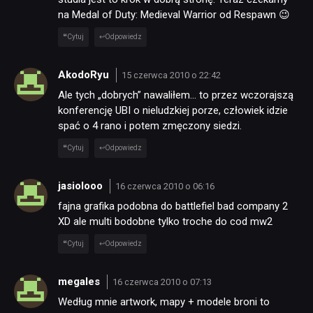
na Medal of Duty: Medieval Warrior od Respawn 😉
Cytuj
Odpowiedz
AkodoRyu
15 czerwca 2010 o 22:42
Ale tych „dobrych” nawaliłem… to przez wczorajszą
konferencję UBI o nieludzkiej porze, człowiek idzie
spać o 4 rano i potem zmęczony siedzi.
Cytuj
Odpowiedz
jasiolooo
16 czerwca 2010 o 06:16
fajna grafika podobna do battlefiel bad company 2
XD ale multi bodobne tylko troche do cod mw2
Cytuj
Odpowiedz
megales
16 czerwca 2010 o 07:13
Według mnie artwork, mapy + modele broni to