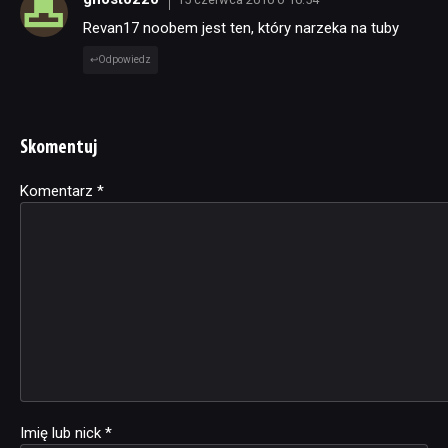
Revan17 noobem jest ten, który narzeka na tuby
Odpowiedz
Skomentuj
Komentarz
Alternative:
*
Imię lub nick
*