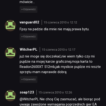
mówicie…
Odpowiedz
vanguard02
15 czerwca 2010 o 12:12
Fpsy na padzie dla mnie nie mają prawa bytu.
Odpowiedz
WitcherPL
15 czerwca 2010 o 12:17
już nie moge się doczekać,nie wiem tylko czy mi
pujdzie na mojej karcie graficznej,moja karta to
Readon2600XT 512mb,jak myslicie pujdzie mi reszte
sprzętu mam naprawde dobrą
Odpowiedz
soap123
15 czerwca 2010 o 12:26
@WitcherPL Nie chcę Cię zasmucać, ale biorąc pod
uwagę zawyżone wymagania poprzednich gier EA