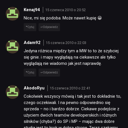
Kenaj94
15 czerwca 2010 o 20:52
Nice, mi się podoba. Może nawet kupię 😀
Cytuj
Odpowiedz
Adam92
15 czerwca 2010 o 22:03
Jedyna różnica między tym a MW to to że szybciej
się ginie. i mapy wyglądają na ciekawsze ale tylko
wyglądają nie wiadomo jak jest naprawdę.
Cytuj
Odpowiedz
AkodoRyu
15 czerwca 2010 o 22:41
Cokolwiek wszyscy mówią i tak jest to dokładnie to,
czego oczekiwali. I na pewno odpowiednio się
sprzeda – no i bardzo dobrze. Ciekawe podejście z
użyciem dwóch teamów developerskich i różnych
silników (chyba?) do SP i MP – mając dwa dobre
studia jest to krok w dobrą stronę. Teraz czekamy