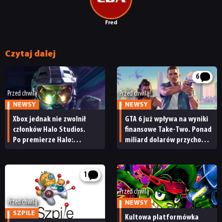
Fred
Czytaj dalej
6
Przed chwilą
Przed chwilą
NEWSY
NEWSY
Xbox jednak nie zwolnił
GTA 6 już wpływa na wyniki
członków Halo Studios.
finansowe Take-Two. Ponad
Po premierze Halo:
miliard dolarów przychodu
Campaign Evolved z pracą
i reakcja giełdy
pożegnały się inne osoby
1
Przed chwilą
Przed chwilą
NEWSY
SZPILE
Kultowa platformówka