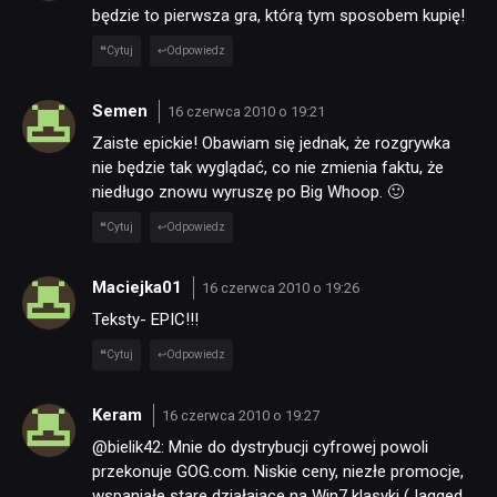
będzie to pierwsza gra, którą tym sposobem kupię!
Cytuj
Odpowiedz
Semen
16 czerwca 2010 o 19:21
Zaiste epickie! Obawiam się jednak, że rozgrywka
nie będzie tak wyglądać, co nie zmienia faktu, że
niedługo znowu wyruszę po Big Whoop. 🙂
Cytuj
Odpowiedz
Maciejka01
16 czerwca 2010 o 19:26
Teksty- EPIC!!!
Cytuj
Odpowiedz
Keram
16 czerwca 2010 o 19:27
@bielik42: Mnie do dystrybucji cyfrowej powoli
przekonuje GOG.com. Niskie ceny, niezłe promocje,
wspaniałe stare działające na Win7 klasyki (Jagged