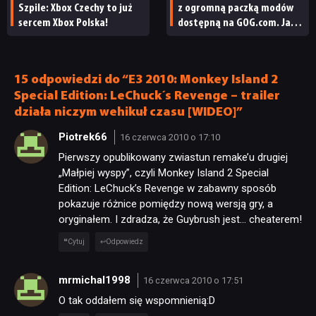
Szpile: Xbox Czechy to już
z ogromną paczką modów
sercem Xbox Polska!
dostępną na GOG.com. Jazz
Jackrabbit 2 Plus
pobierzecie jednym
kliknięciem
15 odpowiedzi do “E3 2010: Monkey Island 2
Special Edition: LeChuck´s Revenge – trailer
działa niczym wehikuł czasu [WIDEO]”
Piotrek66
16 czerwca 2010 o 17:10
Pierwszy opublikowany zwiastun remake’u drugiej
NEWSY
„Małpiej wyspy”, czyli Monkey Island 2 Special
Edition: LeChuck’s Revenge w zabawny sposób
pokazuje różnice pomiędzy nową wersją gry, a
RECENZJE
oryginałem. I zdradza, że Guybrush jest… cheaterem!
Cytuj
Odpowiedz
PUBLICYSTYKA
mrmichal1998
16 czerwca 2010 o 17:51
KULTURA
O tak oddałem się wspomnienią:D