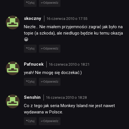
Cytuj
Odpowiedz
RETRO
skoczny
16 czerwca 2010 o 17:55
Niezłe… Nie miałem przyjemności zagrać jak było na
TECHNOLOGIE
topie (a szkoda), ale niedługo będzie ku temu okazja
😀
DYSKUSJE
Cytuj
Odpowiedz
Pafnucek
16 czerwca 2010 o 18:21
JUŻ GRALIŚMY
yeah! Nie mogę się doczekać:)
Cytuj
Odpowiedz
SKLEP
Senshin
16 czerwca 2010 o 18:28
Co z tego jak seria Monkey Island nie jest nawet
wydawana w Polsce.
Cytuj
Odpowiedz