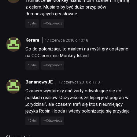
Tłumaczenie Monkey Island moim zdaniem mija się
z celem. Musiało by być dużo przypisów
tłumaczących gry słowne.
Cytuj
Odpowiedz
Keram
17 czerwca 2010 o 10:18
Co do polonizacji, to miałem na myśli gry dostępne
na GOG.com, nie Monkey Island.
Cytuj
Odpowiedz
BananowyJE
17 czerwca 2010 o 17:01
Czasem wystarczy dać żarty odwołujące się do
polskich realiów. Oczywiście, że lepiej jest pograć w
„orydżinal”, ale czasem trafi się ktoś nieumiejący
języka Robin Hooda i wtedy polonizacja się przydaje.
Cytuj
Odpowiedz