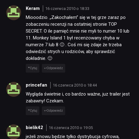
Keram
16 czerwca 2010 o 18:33
Miooodzio. „Zakochałem” się w tej grze zaraz po
zobaczeniu recenzji na ostatniej stronie TOP
SECRET. O ile pamięć mnie nie myli to numer 10 lub
11. Monkey Island 1 był recenzowany chyba w
numerze 7 lub 8 🙂 . Coś mi się zdaje że trzeba
odwiedzić strych u rodziców, aby sprawdzić
dokładnie. 🙂
Cytuj
Odpowiedz
princefan
16 czerwca 2010 o 18:44
Wygląda świetnie i, co bardzo ważne, juz trailer jest
zabawny! Czekam.
Cytuj
Odpowiedz
bielik42
16 czerwca 2010 o 19:05
jeżeli znowu będzie tylko dystrybucja cyfrowa,