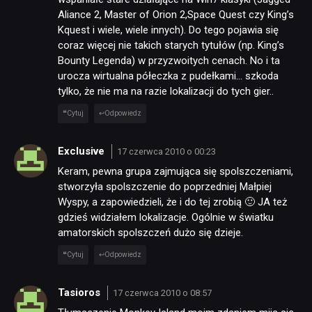
Aliance 2, Master of Orion 2,Space Quest czy King’s
Kquest i wiele, wiele innych). Do tego pojawia się
coraz więcej nie takich starych tytułów (np. King’s
Bounty Legenda) w przyzwoitych cenach. No i ta
urocza wirtualna półeczka z pudełkami… szkoda
tylko, że nie ma na razie lokalizacji do tych gier..
Cytuj
Odpowiedz
Exclusive
17 czerwca 2010 o 00:23
Keram, pewna grupa zajmująca się spolszczeniami,
stworzyła spolszczenie do poprzedniej Małpiej
Wyspy, a zapowiedzieli, że i do tej zrobią 🙂 JA też
gdzieś widziałem lokalizacje. Ogólnie w światku
amatorskich spolszczeń dużo się dzieje.
Cytuj
Odpowiedz
Tasioros
17 czerwca 2010 o 08:57