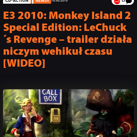
CD-ACTION
NEWSY
16.06.2010
15
E3 2010: Monkey Island 2
Special Edition: LeChuck
´s Revenge – trailer działa
niczym wehikuł czasu
[WIDEO]