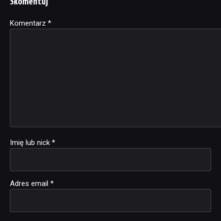
Skomentuj
Komentarz
Alternative:
*
Imię lub nick
*
Adres email
*