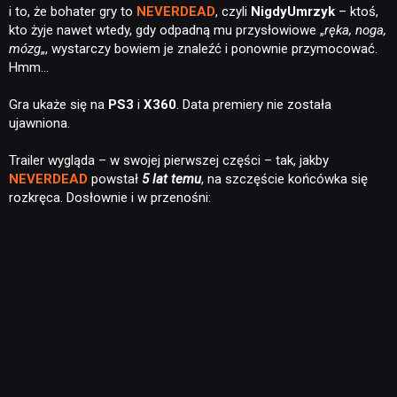
i to, że bohater gry to
NEVERDEAD
, czyli
NigdyUmrzyk
– ktoś,
kto żyje nawet wtedy, gdy odpadną mu przysłowiowe „
ręka, noga,
mózg
„, wystarczy bowiem je znaleźć i ponownie przymocować.
Hmm…
Gra ukaże się na
PS3
i
X360
. Data premiery nie została
ujawniona.
Trailer wygląda – w swojej pierwszej części – tak, jakby
NEVERDEAD
powstał
5 lat temu
, na szczęście końcówka się
rozkręca. Dosłownie i w przenośni: