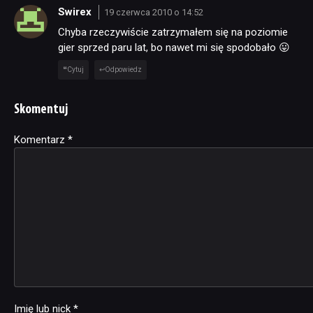
Swirex
19 czerwca 2010 o 14:52
Chyba rzeczywiście zatrzymałem się na poziomie
gier sprzed paru lat, bo nawet mi się spodobało 😛
Cytuj
Odpowiedz
Skomentuj
Komentarz
Alternative:
*
Imię lub nick
*