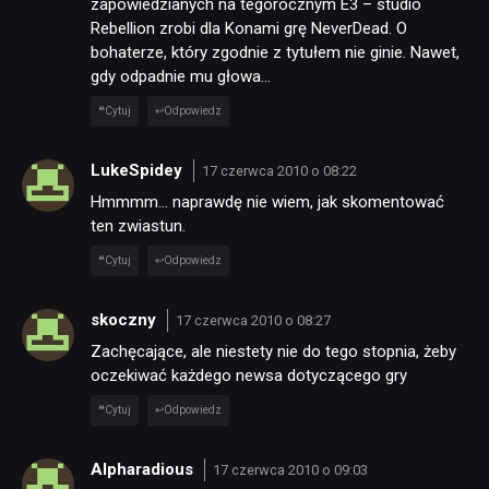
zapowiedzianych na tegorocznym E3 – studio
Rebellion zrobi dla Konami grę NeverDead. O
bohaterze, który zgodnie z tytułem nie ginie. Nawet,
gdy odpadnie mu głowa…
NEWSY
Cytuj
Odpowiedz
RECENZJE
LukeSpidey
17 czerwca 2010 o 08:22
Hmmmm… naprawdę nie wiem, jak skomentować
ten zwiastun.
PUBLICYSTYKA
Cytuj
Odpowiedz
KULTURA
skoczny
17 czerwca 2010 o 08:27
Zachęcające, ale niestety nie do tego stopnia, żeby
RETRO
oczekiwać każdego newsa dotyczącego gry
Cytuj
Odpowiedz
TECHNOLOGIE
Alpharadious
17 czerwca 2010 o 09:03