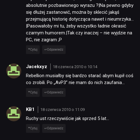
absolutnie pozbawionego wyrazu ?|Na pewno gdyby
się dłużej zastanowić, można by sklecić jakąś
przejmującą historię dotycząca nawet i nieumrzyka…
|Pasowałoby mi tu, żeby wszystko ładnie okrasić
czarnym humorem.|Tak czy inaczej – nie wyjdzie na
PC, nie zagram ;P
Cytuj
Odpowiedz
Jacekxyz
18 czerwca 2010 o 10:14
Rebellion musiałby się bardzo starać abym kupił coś
co zrobili. Po „AvP3” nie mam do nich zaufania…
Cytuj
Odpowiedz
KB1
18 czerwca 2010 o 11:09
Ruchy ust rzeczywiście jak sprzed 5 lat…
Cytuj
Odpowiedz