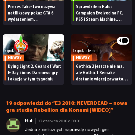
Prezes Take-Two nazywa
Sprawdziłem Halo:
netfliksowy pokaz GTA 6
Campaign Evolved na PC,
wydarzeniem
PS5 i Steam Machine.
obowiązkowym. Nawet
Wygląda świetnie,
nie wie, ilu Netflix
ale ma parę problemów
ma subskrybentów
[RECENZJA TECHNICZNA]
4
5 godzin temu
15 godzin temu
NEWSY
NEWSY
Dying Light 2, Gears of War:
Gothica 2 jeszcze nie ma,
E-Day i inne. Darmowe gry
ale Gothic 1 Remake
i okazje w tym tygodniu
dostanie więcej zawartości.
Twórcy zapowiadają
nadchodzące zmiany
19 odpowiedzi do “E3 2010: NEVERDEAD – nowa
gra studia Rebellion dla Konami [WIDEO]”
Hut
17 czerwca 2010 o 08:01
Jedna z nielicznych naprawdę nowych gier