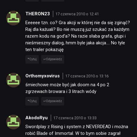
THERON23
17 czerwca 2010 o 12:41
Eeeeee tzn. co? Gra akcji w której nie da się zginąć?
Raj dla każuali? Bo nie muszą już szukać za każdym
razem kodu na god’a? Na razie słaba grafa, głupi i
nieśmieszny dialog, hmm byle jaka akcja…. No tyle
ten trailer pokazuję
Cytuj
Odpowiedz
Orthomyxovirus
17 czerwca 2010 o 13:16
śmiechowe może być jak doom na 4 po 2
zgrzewach browara i 3 litrach wódy
Cytuj
Odpowiedz
AkodoRyu
17 czerwca 2010 o 13:33
Swordplay z Rising i system z NEVERDEAD i można
robić Blade of Immortal. W to bym sobie zagrał