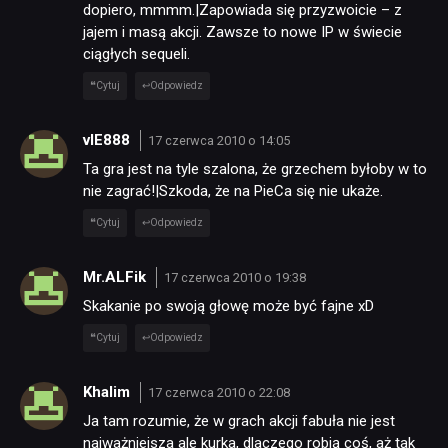
dopiero, mmmm.|Zapowiada się przyzwoicie – z
jajem i masą akcji. Zawsze to nowe IP w świecie
ciągłych sequeli.
Cytuj
Odpowiedz
vIE888
17 czerwca 2010 o 14:05
Ta gra jest na tyle szalona, że grzechem byłoby w to
nie zagrać!|Szkoda, że na PieCa się nie ukaże.
Cytuj
Odpowiedz
Mr.ALFik
17 czerwca 2010 o 19:38
Skakanie po swoją głowę może być fajne xD
Cytuj
Odpowiedz
Khalim
17 czerwca 2010 o 22:08
Ja tam rozumie, że w grach akcji fabuła nie jest
najważniejsza ale kurka, dlaczego robią coś, aż tak