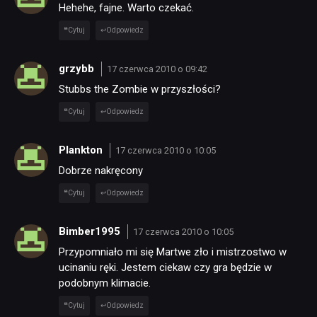
Hehehe, fajne. Warto czekać.
DYSKUSJE
Cytuj
Odpowiedz
JUŻ GRALIŚMY
grzybb
17 czerwca 2010 o 09:42
Stubbs the Zombie w przyszłości?
SKLEP
Cytuj
Odpowiedz
Plankton
17 czerwca 2010 o 10:05
Dobrze nakręcony
Cytuj
Odpowiedz
Bimber1995
17 czerwca 2010 o 10:05
Przypomniało mi się Martwe zło i mistrzostwo w
ucinaniu ręki. Jestem ciekaw czy gra będzie w
podobnym klimacie.
Cytuj
Odpowiedz