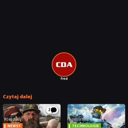
Fred
Czytaj dalej
2
Przed chwilą
3 godzin temu
NEWSY
TECHNOLOGIE