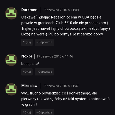
Darkmen
17 czerwca 2010 o 11:08
Ciekawe:) Znając Rebelion ocena w CDA będzie
pewnie w granicach 7 lub 6/10 ale nie przesądzam:)
Trajler jest nawet fajny choć początek niezbyt fajny:)
Liczę na wersję PC bo pomysł jest bardzo dobry.
Cytuj
Odpowiedz
Noxbi
17 czerwca 2010 o 11:46
beeepiste!
Cytuj
Odpowiedz
Miroslaw
17 czerwca 2010 o 11:47
yyy… trudno powiedzieć coś konkretnego, ale
pierwszy raz widzę żeby aż taki system zastosować
w grach !
Cytuj
Odpowiedz