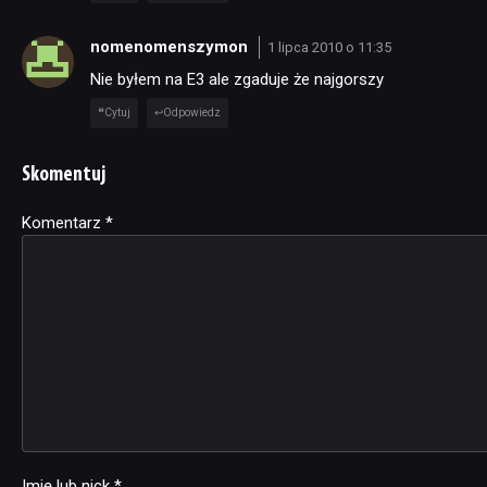
nomenomenszymon
1 lipca 2010 o 11:35
Nie byłem na E3 ale zgaduje że najgorszy
Cytuj
Odpowiedz
Skomentuj
Komentarz
Alternative:
*
Imię lub nick
*