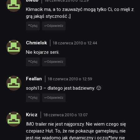
bleub
18 czerwca 2010 o 12:29
Klimacik ma, a to zauważyć mogą tylko Ci, co mięli z
grą jakąś styczność ;]
Cytuj
Odpowiedz
Chmielok
18 czerwca 2010 o 12:44
Nie kojarze serii.
Cytuj
Odpowiedz
Feallan
18 czerwca 2010 o 12:59
sophi13 – dlatego jest badziewny. 🙂
NEWSY
Cytuj
Odpowiedz
Kricz
18 czerwca 2010 o 13:07
RECENZJE
IMO trailer nie jest najgorszy. Nie wiem czego się
czepiasz Hut. To, że nie pokazuje gameplayu, nie
PUBLICYSTYKA
jest nie wiadomo jak dynamiczny i oczoj*bny nie