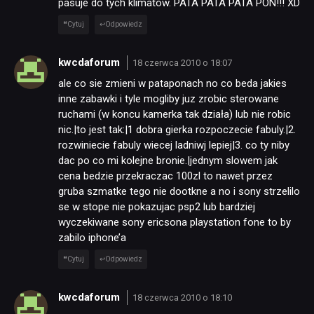
pasuje do tych klimatów. PATA PATA PATA PON!!! XD
Cytuj
Odpowiedz
kwcdaforum
18 czerwca 2010 o 18:07
ale co sie zmieni w pataponach no co beda jakies
inne zabawki i tyle mogliby juz zrobic sterowane
ruchami (w koncu kamerka tak działa) lub nie robic
nic.|to jest tak:|1 dobra gierka rozpoczecie fabuly.|2.
rozwiniecie fabuly wiecej ladniwj lepiej|3. co ty niby
dac po co mi kolejne bronie.|jednym slowem jak
cena bedzie przekraczac 100zl to nawet przez
gruba szmatke tego nie dootkne a no i sony strzelilo
se w stope nie pokazujac psp2 lub bardziej
wyczekiwane sony ericsona playstation fone to by
zabilo iphone’a
Cytuj
Odpowiedz
kwcdaforum
18 czerwca 2010 o 18:10