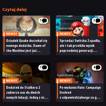
Czytaj dalej
1
3
20 minut temu
3 godzin temu
NEWSY
NEWSY
Dziadek Quake doczekał się
Sprzedaż Switcha 2 spadła,
nowego dodatku. Dawn of
ale i tak przebiła wynik
the Machine jest już
poprzedniej generacji.
dostępny
Nintendo ma powody
do radości
1
4
4 godzin temu
4 godzin temu
NEWSY
NEWSY
Dodatek do Stalkera 2
Po wydaniu Halo: Campaign
zabierze nas do dwóch
Evolved
nowych lokacji. Jedną z nich
z odpowiedzialnego za grę
seria obiecywała
studia zwolniono