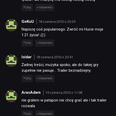
Cytuj
Odpowiedz
GoKuU
18 czerwca 2010 o 20:29
Napiszę coś popularnego: Zwróć mi Hucie moje
1:21 życia! ;(|:)
Cytuj
Odpowiedz
Isidar
18 czerwca 2010 o 20:41
Żadnej treści, muzyka spoko, ale do takiej gry
zupełnie nie pasuje… Trailer beznadziejny.
Cytuj
Odpowiedz
ArasAdam
19 czerwca 2010 o 11:08
nie grałem w patapon nie chcę grać ale i tak trailer
rozwala
Cytuj
Odpowiedz