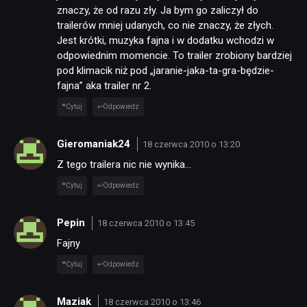
znaczy, że od razu zły. Ja bym go zaliczył do
trailerów mniej udanych, co nie znaczy, że złych.
KULTURA
Jest krótki, muzyka fajna i w dodatku wchodzi w
odpowiednim momencie. To trailer zrobiony bardziej
pod klimacik niż pod „jaranie-jaka-ta-gra-będzie-
RETRO
fajna” aka trailer nr 2.
Cytuj
Odpowiedz
TECHNOLOGIE
Gieromaniak24
18 czerwca 2010 o 13:20
Z tego trailera nic nie wynika…
DYSKUSJE
Cytuj
Odpowiedz
JUŻ GRALIŚMY
Pepin
18 czerwca 2010 o 13:45
Fajny
SKLEP
Cytuj
Odpowiedz
Maziak
18 czerwca 2010 o 13:46