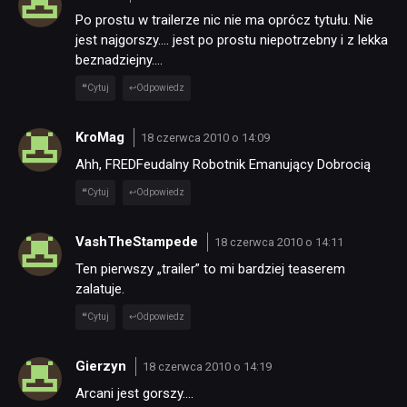
Po prostu w trailerze nic nie ma oprócz tytułu. Nie
jest najgorszy…. jest po prostu niepotrzebny i z lekka
beznadziejny….
Cytuj
Odpowiedz
KroMag
18 czerwca 2010 o 14:09
Ahh, FREDFeudalny Robotnik Emanujący Dobrocią
Cytuj
Odpowiedz
VashTheStampede
18 czerwca 2010 o 14:11
Ten pierwszy „trailer” to mi bardziej teaserem
zalatuje.
Cytuj
Odpowiedz
Gierzyn
18 czerwca 2010 o 14:19
Arcani jest gorszy….