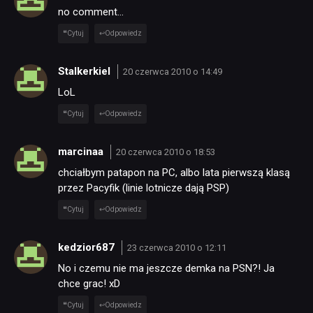
no comment…
Cytuj
Odpowiedz
Stalkerkiel
20 czerwca 2010 o 14:49
LoL
Cytuj
Odpowiedz
marcinaa
20 czerwca 2010 o 18:53
chciałbym patapon na PC, albo lata pierwszą klasą
przez Pacyfik (linie lotnicze dają PSP)
Cytuj
Odpowiedz
kedzior687
23 czerwca 2010 o 12:11
No i czemu nie ma jeszcze demka na PSN?! Ja
chce grac! xD
Cytuj
Odpowiedz