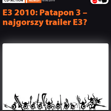
CD-ACTION
NEWSY
18.06.2010
48
E3 2010: Patapon 3 –
najgorszy trailer E3?