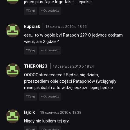
jeden plus fajne logo takie … epickie
Cytuj
Odpowiedz
kupciak
18 czerwca 2010 o 18:15
eee… to w ogóle był Patapon 2?? O jedynce cośtam
wiem, ale 2 gdzie?
Cytuj
Odpowiedz
THERON23
18 czerwca 2010 o 18:24
OOOOOstreeeeeeee!! Będzie się działo,
przeszedłem obie części Pataponów (wciągnęły
mnie jak diabli) a tu widzę jeszcze lepiej będzie
Cytuj
Odpowiedz
lajcik
18 czerwca 2010 o 18:38
Nigdy nie lubiłem tej gry.
Cytuj
Odpowiedz