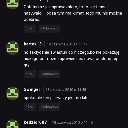
Ostatni raz jak sprawdzałem, to to się teaser
nazywało – poza tym ma klimat, tego mu nie można
odebrać.
Cytuj
Odpowiedz
bartek13
18 czerwca 2010 o 11:47
no faktycznie zwiastun do niczego,bo nie pokazuję
niczego co może zapowiedzieć nową odsłonę tej
gry
Cytuj
Odpowiedz
Swinger
18 czerwca 2010 o 11:48
spoko ale ten pierwszy jest do kitu
Cytuj
Odpowiedz
kedzior687
18 czerwca 2010 o 11:49