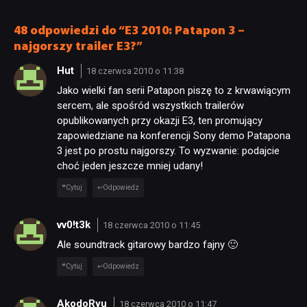
od samego początku
pracowników
48 odpowiedzi do “E3 2010: Patapon 3 –
najgorszy trailer E3?”
Hut
18 czerwca 2010 o 11:38
Jako wielki fan serii Patapon piszę to z krwawiącym
sercem, ale spośród wszystkich trailerów
opublikowanych przy okazji E3, ten promujący
zapowiedziane na konferencji Sony demo Patapona
3 jest po prostu najgorszy. To wyzwanie: podajcie
choć jeden jeszcze mniej udany!
Cytuj
Odpowiedz
vv0!t3k
18 czerwca 2010 o 11:45
Ale soundtrack gitarowy bardzo fajny 🙂
Cytuj
Odpowiedz
AkodoRyu
18 czerwca 2010 o 11:47