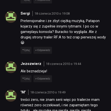
Sergi
18 czerwca 2010 o 19:08
Pretensjonalne i ze zbyt ciężką muzyką, Patapon
kojarzy się z zupełnie innymi rytmami. I po co w
gameplayu konsola? Buracko to wygląda. Ale z
drugiej strony trailer RF:A to też crap pierwszej wody
😀
Cytuj
Odpowiedz
Jezozwierz
18 czerwca 2010 o 19:44
Ale beznadzieja!
Cytuj
Odpowiedz
'M'
18 czerwca 2010 o 19:49
treści zero, nie znam serii więc po trailerze mam
również zero oczekiwań, i nie zapamiętam tego
tytułu… ale muzykę ma niezłą, niezłą, niezłą