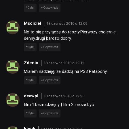
Cytuj
Odpowiedz
Msciciel
18 czerwca 2010 o 12:09
No to się przyłączę do reszty.Pierwszy cholernie
denny,drugi bardzo dobry.
Cytuj
Odpowiedz
Zdenio
18 czerwca 2010 o 12:12
Miałem nadzieję, że dadzą na PS3 Patapony.
Cytuj
Odpowiedz
deawpl
18 czerwca 2010 o 12:20
film 1:beznadziejny | film 2: może być
Cytuj
Odpowiedz