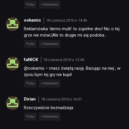
Cytuj
Odpowiedz
ookamis
18 czerwca 2010 o 14:46
Reklamówka 'demo multi’ to zupełne dno! Nic o tej
grze nie mówi.|Ale to drugie mi się podoba…
Cytuj
Odpowiedz
faNICK
18 czerwca 2010 o 15:49
@ookamis – masz świętą rację. Bazując na niej , w
życiu bym tej gry nie kupił.
Cytuj
Odpowiedz
Dirian
18 czerwca 2010 o 16:01
Rzeczywiście beznadzieja.
Cytuj
Odpowiedz