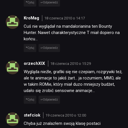
Cytuj
Odpowiedz
KroMag
18 czerwca 2010 o 14:17
Cuś nie wyglądał na mandalorianina ten Bounty
Hunter. Nawet charakterystyczne T miał dopiero na
końcu…
Cytuj
Odpowiedz
orzechXIX
18 czerwca 2010 o 15:29
Wygląda nieźle, grafiki się nie czepiam, rozgrywki też,
ale te animacje to jakiś żart… ja rozumiem, MMO, ale
w takim ROMie, który miał duzo mniejszy budżet,
udało się zrobić sensowne animacje…
Cytuj
Odpowiedz
stefciok
19 czerwca 2010 o 12:00
Chyba już znalazłem swoją klasę postaci