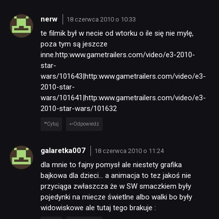
nerw
18 czerwca 2010 o 10:33
te filmik był w necie od wtorku o ile się nie mylę,
poza tym są jeszcze
inne.http:www.gametrailers.com/video/e3-2010-
star-
wars/101643|http:www.gametrailers.com/video/e3-
2010-star-
wars/101641|http:www.gametrailers.com/video/e3-
2010-star-wars/101632
Cytuj
Odpowiedz
galaretka007
18 czerwca 2010 o 11:24
dla mnie to fajny pomysł ale niestety grafika
bajkowa dla dzieci… a animacja to tez jakoś nie
przyciąga zwłaszcza że w SW smaczkiem były
pojedynki na miecze świetlne albo walki bo były
widowiskowe ale tutaj tego brakuje :