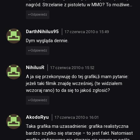
nagród. Strzelanie z pistoletu w MMO? To możliwe…
Odpowiedz
DarthNihilus95
17 czerwca 2010 o 15:49
Dym wygląda dennie.
Odpowiedz
NihilusR
17 czerwca 2010 o 15:52
A ja się przekonywuję do tej grafiki,|i mam pytanie:
jeżeli taki filmik znajdę wcześniej, (te widziałem
wczoraj rano) to da się to jakoś zgłosić?
Odpowiedz
AkodoRyu
17 czerwca 2010 o 16:01
Taka grafika ma uzasadnienie: grafika realistyczna
bardzo szybko się starzeje – to jest fakt. Natomiast