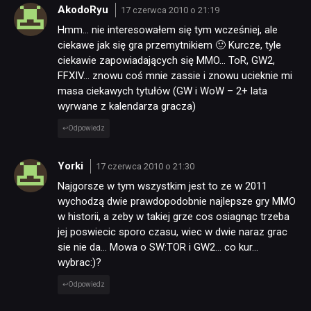
AkodoRyu
17 czerwca 2010 o 21:19
Hmm… nie interesowałem się tym wcześniej, ale
ciekawe jak się gra przemytnikiem 🙂 Kurcze, tyle
ciekawie zapowiadających się MMO… ToR, GW2,
FFXIV… znowu coś mnie zassie i znowu ucieknie mi
masa ciekawych tytułów (GW i WoW – 2+ lata
wyrwane z kalendarza gracza)
Odpowiedz
Yorki
17 czerwca 2010 o 21:30
Najgorsze w tym wszystkim jest to ze w 2011
wychodzą dwie prawdopodobnie najlepsze gry MMO
w historii, a zeby w takiej grze cos osiagnąc trzeba
jej poswiecic sporo czasu, wiec w dwie naraz grac
sie nie da… Mowa o SW:TOR i GW2… co kur…
wybrac:)?
Odpowiedz