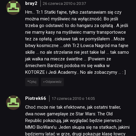
bray2
26 czerwca 2010 o 20:37
Hm… Tr.1 Statki fajne, tylko zastanawiam się czy
można mieć myśliwiec na wyłączność. Bo jeśli
trzeba go odstawić to do hangaru za opłatą . A jeśli
nie mamy kasy na myśliwiec mamy transportowce
tez za opłatą ..ciekawe tak se pomyślałem …Może
bitwy kosmiczne ….ohh Tr.2 Łowca Nagród ma fajne
skille … no ale strzelanie nie jest takie łał … tak samo
jak walka na miecze świetlne … |Powiem ze
śmiechem Bardziej podoba mi się walka w
KOTORZE i Jedi Academy… No ale zobaczymy … : ]
Cytuj
Odpowiedz
Piotrek66
17 czerwca 2010 o 14:05
Choć może nie tak efektowne, jak ostatni trailer,
dwa nowe gameplaye ze Star Wars: The Old
Republic pokazują, jak wyglądać będzie pierwsze
MMO BioWare’u. Jeden skupia się na statkach, jakimi
będziemy latać w grze, drugi pokazuje klasę łowcy