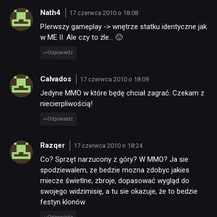
Nath4
17 czerwca 2010 o 18:08
PIerwszy gameplay -> wnętrze statku identyczne jak
w ME II. Ale czy to żle… 🙂
Odpowiedz
Calvados
17 czerwca 2010 o 18:09
Jedyne MMO w które będę chciał zagrać. Czekam z
niecierpliwością!
Odpowiedz
Razqer
17 czerwca 2010 o 18:24
Co? Sprzęt narzucony z góry? W MMO? Ja sie
spodziewalem, ze bedzie mozna zdobyc jakies
miecze świetlne, zbroje, dopasować wygląd do
swojego widzimisię, a tu sie okazuje, że to bedzie
festyn klonów