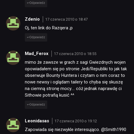
Odpowiedz
Zdenio
17 czerwca 2010 o 18:47
Oj, ten link do Razqera ;p
Odpowiedz
Mad_Ferox
17 czerwca 2010 o 18:55
mimo że zawsze w grach z sagi Gwiezdnych wojen
opowiadałem się po stronie Jedi/Republiki to jak tak
obserwuje Bounty Huntera i czytam o nim coraz to
nowe newsy i oglądam tailery to chyba się skuszę
na ciemną stronę mocy…. cóż jednak naprawdę ci
Sithowie potrafią kusić ^^
Odpowiedz
Leonidasas
17 czerwca 2010 o 19:12
Zapowiada się niezwykle interesująco. @Smith1990