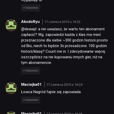
Odpowiedz
AkodoRyu
17 czerwca 2010 o 16:22
@deawpl: a nie uważasz, że warto ten abonament
zapłacić? Wg. zapowiedzi każda z klas ma mieć
przeznaczone dla siebie ~300 godzin historii prosto
od Bio, niech to będzie 3x przesadzone. 100 godzin
historii/klasę? Count me in. I zdecydowanie więcej
oszczędzisz na nie kupowaniu innych gier, niż na
tym abonamencie.
Odpowiedz
Maciejka01
17 czerwca 2010 o 16:24
Łowca Nagród fajnie się zapowiada.
Odpowiedz
Maciejka01
17 czerwca 2010 o 16:26