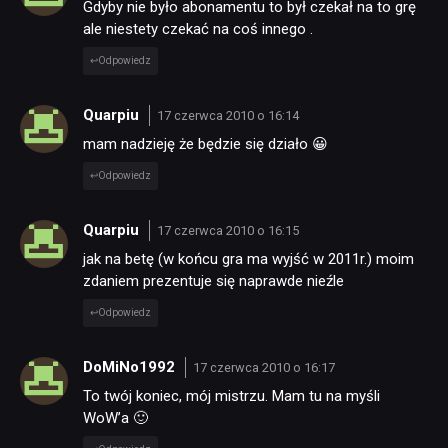
Gdyby nie było abonamentu to był czekał na to grę
ale niestety czekać na coś innego .
Odpowiedz
Quarpiu
17 czerwca 2010 o 16:14
mam nadzieję że będzie się działo 😀
Odpowiedz
NEWSY
Quarpiu
17 czerwca 2010 o 16:15
RECENZJE
jak na betę (w końcu gra ma wyjść w 2011r.) moim
zdaniem prezentuje się naprawde nieźle
PUBLICYSTYKA
Odpowiedz
DoMiNo1992
17 czerwca 2010 o 16:17
KULTURA
To twój koniec, mój mistrzu. Mam tu na myśli
WoW’a 🙂
RETRO