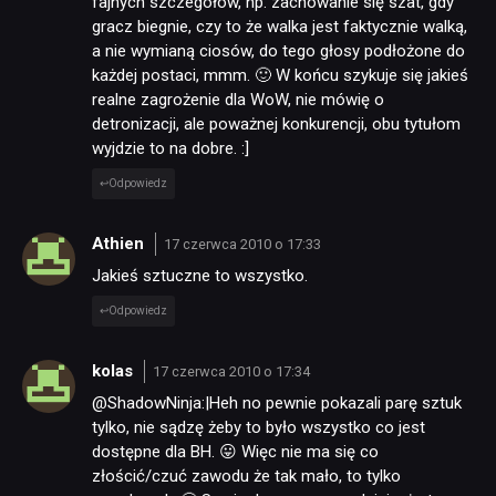
fajnych szczegółów, np. zachowanie się szat, gdy
gracz biegnie, czy to że walka jest faktycznie walką,
a nie wymianą ciosów, do tego głosy podłożone do
każdej postaci, mmm. 🙂 W końcu szykuje się jakieś
realne zagrożenie dla WoW, nie mówię o
detronizacji, ale poważnej konkurencji, obu tytułom
wyjdzie to na dobre. :]
Odpowiedz
Athien
17 czerwca 2010 o 17:33
Jakieś sztuczne to wszystko.
Odpowiedz
kolas
17 czerwca 2010 o 17:34
@ShadowNinja:|Heh no pewnie pokazali parę sztuk
tylko, nie sądzę żeby to było wszystko co jest
dostępne dla BH. 😛 Więc nie ma się co
złościć/czuć zawodu że tak mało, to tylko