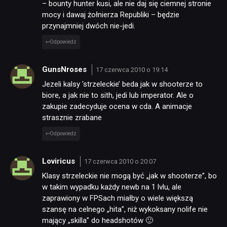
– bounty hunter kusi, ale nie daj się ciemnej stronie
mocy i dawaj żołnierza Republiki – będzie
przynajmniej dwóch nie-jedi.
Odpowiedz
GunsNroses
17 czerwca 2010 o 19:14
Jezeli kalsy 'strzeleckie’ beda jak w shooterze to
biore, a jak nie to sith, jedi lub imperator. Ale o
zakupie zadecyduje ocena w cda. A animacje
strasznie zrabane
Odpowiedz
Loviricus
17 czerwca 2010 o 20:07
Klasy strzeleckie nie mogą być „jak w shooterze”, bo
w takim wypadku każdy newb na 1 lvlu, ale
zaprawiony w FPSach miałby o wiele większą
szansę na celnego „hita”, niż wykoksany nolife nie
mający „skilla” do headshotów 🙂