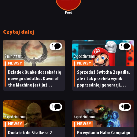
Fred
Czytaj dalej
1
3
9 minut temu
2 godzin temu
NEWSY
NEWSY
Dziadek Quake doczekał się
Sprzedaż Switcha 2 spadła,
nowego dodatku. Dawn of
ale i tak przebiła wynik
the Machine jest już
poprzedniej generacji.
dostępny
Nintendo ma powody
do radości
1
4
3 godzin temu
4 godzin temu
NEWSY
NEWSY
Dodatek do Stalkera 2
Po wydaniu Halo: Campaign