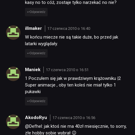
kasy no to cóż, zostaje tylko narzekać no nie?
Odpowiedz
illmaker
17 czerwca 2010 o 16:40
W końcu miecze nie są takie duże, bo przed jak
latarki wyglądały.
Odpowiedz
Maniek
17 czerwca 2010 o 16:51
1 Poczułem się jak w prawdziwym krążowniku |2
Super animacje , oby ten koleś nie miał tylko 1
pukawki
Odpowiedz
AkodoRyu
17 czerwca 2010 o 16:56
@Defhel: jak ktoś nie ma 40zł miesięcznie, to sorry,
złe hobby sobie wybrał 😉