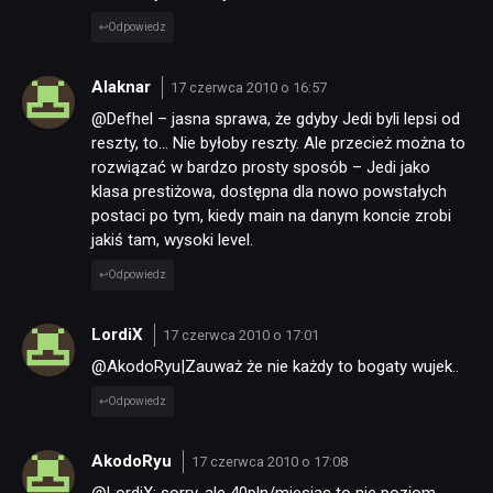
Odpowiedz
Alaknar
17 czerwca 2010 o 16:57
@Defhel – jasna sprawa, że gdyby Jedi byli lepsi od
reszty, to… Nie byłoby reszty. Ale przecież można to
rozwiązać w bardzo prosty sposób – Jedi jako
klasa prestiżowa, dostępna dla nowo powstałych
postaci po tym, kiedy main na danym koncie zrobi
jakiś tam, wysoki level.
Odpowiedz
LordiX
17 czerwca 2010 o 17:01
@AkodoRyu|Zauważ że nie każdy to bogaty wujek..
Odpowiedz
AkodoRyu
17 czerwca 2010 o 17:08