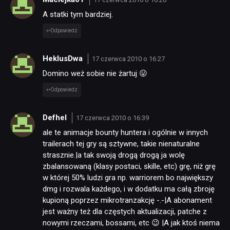
A statki tym bardziej.
Odpowiedz
HeklusDwa
17 czerwca 2010 o 16:27
Domino weż sobie nie żartuj 😛
Odpowiedz
Defhel
17 czerwca 2010 o 16:39
ale te animacje bounty huntera i ogólnie w innych
trailerach tej gry są sztywne, takie nienaturalne
strasznie.|a tak swoją drogą drogą ja wolę
zbalansowaną (klasy postaci, skille, etc) grę, niż grę
w której 50% ludzi gra np. warriorem bo największy
dmg i rozwala każdego, i w dodatku ma całą zbroję
kupioną poprzez mikrotranzakcję -.-|A abonament
jest ważny też dla częstych aktualizacji, patche z
nowymi rzeczami, bossami, etc 😉 |A jak ktoś niema