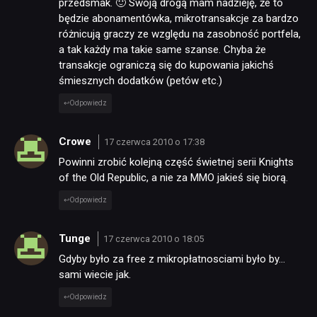
przedsmak. 🙂 Swoją drogą mam nadzieję, że to
będzie abonamentówka, mikrotransakcje za bardzo
różnicują graczy ze względu na zasobność portfela,
a tak każdy ma takie same szanse. Chyba że
transakcje ograniczą się do kupowania jakichś
śmiesznych dodatków (petów etc.)
Odpowiedz
Crowe
17 czerwca 2010 o 17:38
Powinni zrobić kolejną część świetnej serii Knights
of the Old Republic, a nie za MMO jakieś się biorą.
Odpowiedz
Tunge
17 czerwca 2010 o 18:05
Gdyby było za free z mikropłatnosciami było by…
sami wiecie jak.
Odpowiedz