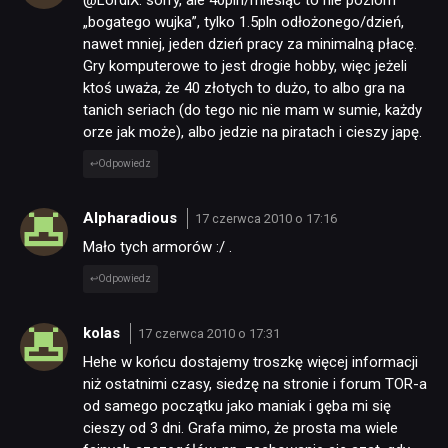
@LordiX: sorry, ale 40pln/miesiąc to nie poziom
„bogatego wujka”, tylko 1.5pln odłożonego/dzień,
nawet mniej, jeden dzień pracy za minimalną płacę.
Gry komputerowe to jest drogie hobby, więc jeżeli
ktoś uważa, że 40 złotych to dużo, to albo gra na
tanich seriach (do tego nic nie mam w sumie, każdy
orze jak może), albo jedzie na piratach i cieszy japę.
Odpowiedz
Alpharadious
17 czerwca 2010 o 17:16
Mało tych armorów :/ .
Odpowiedz
kolas
17 czerwca 2010 o 17:31
Hehe w końcu dostajemy troszkę więcej informacji
niż ostatnimi czasy, siedzę na stronie i forum TOR-a
od samego początku jako maniak i gęba mi się
cieszy od 3 dni. Grafa mimo, że prosta ma wiele