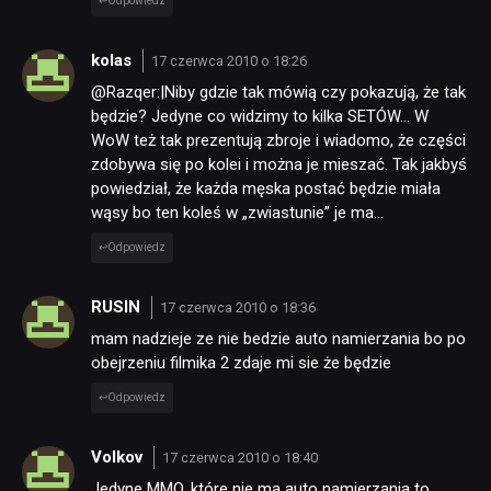
Odpowiedz
kolas
17 czerwca 2010 o 18:26
@Razqer:|Niby gdzie tak mówią czy pokazują, że tak
będzie? Jedyne co widzimy to kilka SETÓW… W
WoW też tak prezentują zbroje i wiadomo, że części
zdobywa się po kolei i można je mieszać. Tak jakbyś
powiedział, że każda męska postać będzie miała
wąsy bo ten koleś w „zwiastunie” je ma…
Odpowiedz
RUSIN
17 czerwca 2010 o 18:36
mam nadzieje ze nie bedzie auto namierzania bo po
obejrzeniu filmika 2 zdaje mi sie że będzie
Odpowiedz
Volkov
17 czerwca 2010 o 18:40
Jedyne MMO, które nie ma auto namierzania to