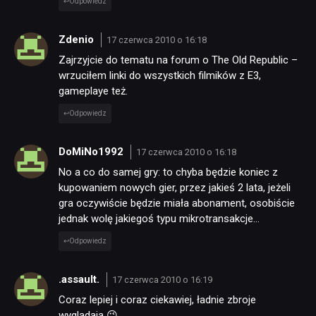
Odpowiedz
Zdenio
17 czerwca 2010 o 16:18
TECHNOLOGIE
Zajrzyjcie do tematu na forum o The Old Republic –
wrzuciłem linki do wszystkich filmików z E3,
DYSKUSJE
gameplaye też.
Odpowiedz
JUŻ GRALIŚMY
DoMiNo1992
17 czerwca 2010 o 16:18
No a co do samej gry: to chyba będzie koniec z
SKLEP
kupowaniem nowych gier, przez jakieś 2 lata, jeżeli
gra oczywiście będzie miała abonament, osobiście
jednak wolę jakiegoś typu mikrotransakcje…
Odpowiedz
.assault.
17 czerwca 2010 o 16:19
Coraz lepiej i coraz ciekawiej, ładnie zbroje
wyglądają 😉