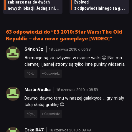
zabierze nas do dwóch
Evolved
nowych lokacji. Jedną z nich
z odpowiedzialnego za grę
seria obiecywała
studia zwolniono
od samego początku
pracowników
63 odpowiedzi do “E3 2010: Star Wars: The Old
Republic – dwa nowe gameplaye [WIDEO]”
S4nch3z
18 czerwca 2010 o 06:38
Animacje są za sztywne w czasie walki 🙁 |Nie ma
ciemnej i jasnej strony są tylko inne punkty widzenia
Cytuj
Odpowiedz
MartinVodka
18 czerwca 2010 o 08:59
Dawno, dawno temu w naszej galaktyce … gry miały
taką słabą grafikę 😉
Cytuj
Odpowiedz
Eskel047
18 czerwca 2010 o 09:49