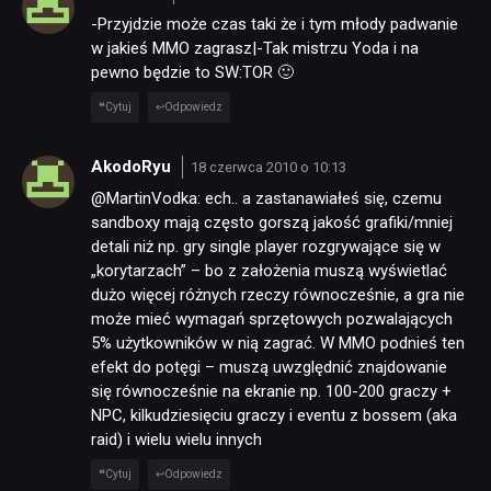
-Przyjdzie może czas taki że i tym młody padwanie
w jakieś MMO zagrasz|-Tak mistrzu Yoda i na
pewno będzie to SW:TOR 🙂
Cytuj
Odpowiedz
AkodoRyu
18 czerwca 2010 o 10:13
@MartinVodka: ech.. a zastanawiałeś się, czemu
sandboxy mają często gorszą jakość grafiki/mniej
detali niż np. gry single player rozgrywające się w
„korytarzach” – bo z założenia muszą wyświetlać
dużo więcej różnych rzeczy równocześnie, a gra nie
może mieć wymagań sprzętowych pozwalających
5% użytkowników w nią zagrać. W MMO podnieś ten
efekt do potęgi – muszą uwzględnić znajdowanie
się równocześnie na ekranie np. 100-200 graczy +
NPC, kilkudziesięciu graczy i eventu z bossem (aka
raid) i wielu wielu innych
Cytuj
Odpowiedz