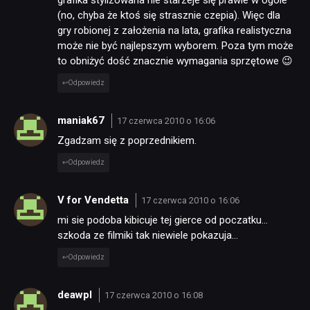
grafika stylizowana nie starzeje się prawie w ogóle
(no, chyba że ktoś się strasznie czepia). Więc dla
gry robionej z założenia na lata, grafika realistyczna
może nie być najlepszym wyborem. Poza tym może
to obniżyć dość znacznie wymagania sprzętowe 😉
Odpowiedz
maniak67
17 czerwca 2010 o 16:06
Zgadzam się z poprzednikiem.
Odpowiedz
V for Vendetta
17 czerwca 2010 o 16:06
mi sie podoba kibicuje tej gierce od poczatku…
szkoda ze filmiki tak niewiele pokazuja…
Odpowiedz
deawpl
17 czerwca 2010 o 16:08