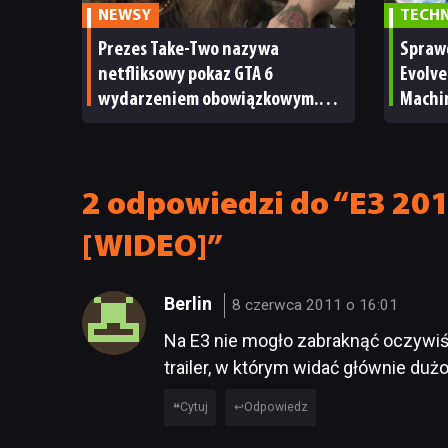
NEWSY
TECH
Prezes Take-Two nazywa
Spraw
netfliksowy pokaz GTA 6
Evolve
wydarzeniem obowiązkowym.
Machi
Nawet nie wie, ilu Netflix
ale m
ma subskrybentów
TECHN
2 odpowiedzi do “E3 2011
[WIDEO]”
Berlin
8 czerwca 2011 o 16:01
Na E3 nie mogło zabraknąć oczywiś
trailer, w którym widać głównie du
Cytuj
Odpowiedz