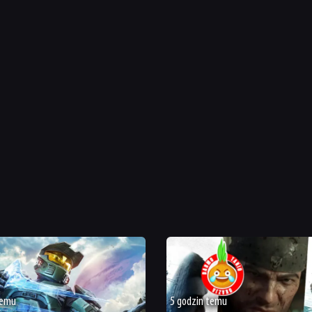
temu
5 godzin temu