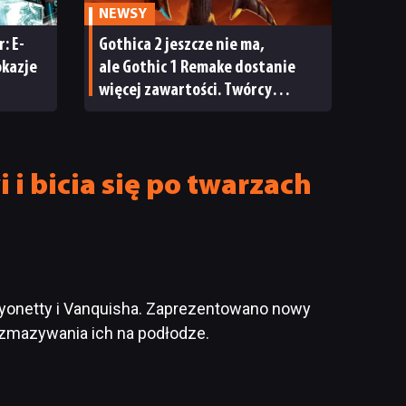
NEWSY
: E-
Gothica 2 jeszcze nie ma,
okazje
ale Gothic 1 Remake dostanie
więcej zawartości. Twórcy
zapowiadają nadchodzące
zmiany
i bicia się po twarzach
ayonetty i Vanquisha. Zaprezentowano nowy
rozmazywania ich na podłodze.