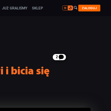

ZALOGUJ
JUŻ GRALIŚMY
SKLEP

2
i bicia się