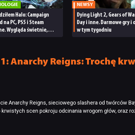
NOLOGIE
NEWSY
dziłem Halo: Campaign
Dying Light 2, Gears of War
d na PC, PS5 i Steam
Day i inne. Darmowe gry i 
ne. Wygląda świetnie,
w tym tygodniu
a parę problemów [RECENZJA
ICZNA]
: Anarchy Reigns: Trochę krwi 
cie Anarchy Reigns, sieciowego slashera od twórców B
żo krwistych scen pokroju odcinania wrogom głów, oraz 