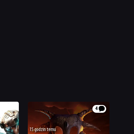
4
15 godzin temu