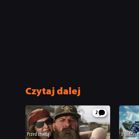
Czytaj dalej
2
Przed chwilą
3 godzin 