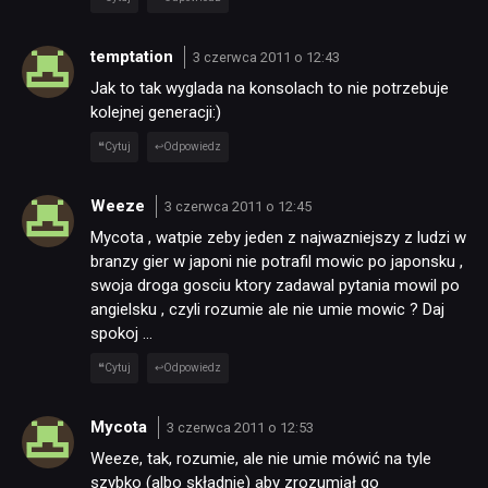
temptation
3 czerwca 2011 o 12:43
Jak to tak wyglada na konsolach to nie potrzebuje
kolejnej generacji:)
Cytuj
Odpowiedz
Weeze
3 czerwca 2011 o 12:45
Mycota , watpie zeby jeden z najwazniejszy z ludzi w
branzy gier w japoni nie potrafil mowic po japonsku ,
swoja droga gosciu ktory zadawal pytania mowil po
angielsku , czyli rozumie ale nie umie mowic ? Daj
spokoj …
Cytuj
Odpowiedz
Mycota
3 czerwca 2011 o 12:53
Weeze, tak, rozumie, ale nie umie mówić na tyle
szybko (albo składnie) aby zrozumiał go