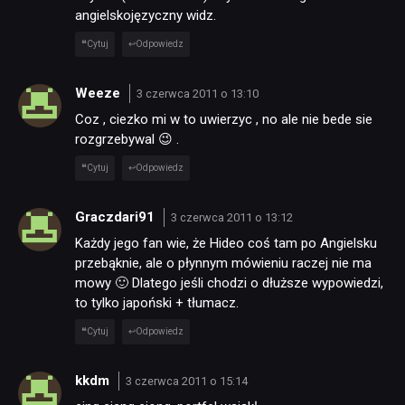
angielskojęzyczny widz.
Cytuj
Odpowiedz
Weeze
3 czerwca 2011 o 13:10
Coz , ciezko mi w to uwierzyc , no ale nie bede sie
rozgrzebywal 😉 .
Cytuj
Odpowiedz
Graczdari91
3 czerwca 2011 o 13:12
Każdy jego fan wie, że Hideo coś tam po Angielsku
przebąknie, ale o płynnym mówieniu raczej nie ma
mowy 🙂 Dlatego jeśli chodzi o dłuższe wypowiedzi,
to tylko japoński + tłumacz.
Cytuj
Odpowiedz
kkdm
3 czerwca 2011 o 15:14