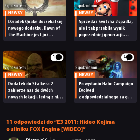
4 godzin temu
6 godzin temu
NEWSY
NEWSY
Dziadek Quake doczekał się
Sprzedaż Switcha 2 spadła,
nowego dodatku. Dawn of
ale i tak przebiła wynik
the Machine jest już
poprzedniej generacji.
dostępny
Nintendo ma powody
do radości
NEWSY
1
4
7 godzin temu
8 godzin temu
RECENZJE
NEWSY
NEWSY
Dodatek do Stalkera 2
Po wydaniu Halo: Campaign
PUBLICYSTYKA
zabierze nas do dwóch
Evolved
nowych lokacji. Jedną z nich
z odpowiedzialnego za grę
seria obiecywała
studia zwolniono
od samego początku
pracowników
KULTURA
11 odpowiedzi do “E3 2011: Hideo Kojima
o silniku FOX Engine [WIDEO]”
RETRO