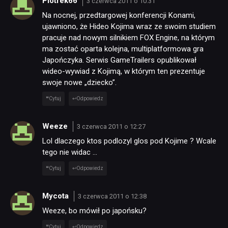
Piotrek66
3 czerwca 2011 o 10:31
Na nocnej, przedtargowej konferencji Konami,
TECHNOLOGIE
ujawniono, że Hideo Kojima wraz ze swoim studiem
pracuje nad nowym silnikiem FOX Engine, na którym
ma zostać oparta kolejna, multiplatformowa gra
DYSKUSJE
Japończyka. Serwis GameTrailers opublikował
wideo-wywiad z Kojimą, w którym ten prezentuje
swoje nowe „dziecko”.
JUŻ GRALIŚMY
Cytuj
Odpowiedz
SKLEP
Weeze
3 czerwca 2011 o 12:27
Lol dlaczego ktos podlozyl glos pod Kojime ? Wcale
tego nie widac …
Cytuj
Odpowiedz
Mycota
3 czerwca 2011 o 12:38
Weeze, bo mówił po japońsku?
Cytuj
Odpowiedz