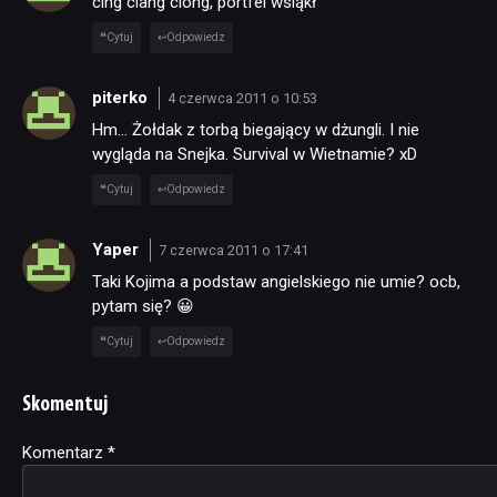
cing ciang ciong, portfel wsiąkł
Cytuj
Odpowiedz
piterko
4 czerwca 2011 o 10:53
Hm… Żołdak z torbą biegający w dżungli. I nie
wygląda na Snejka. Survival w Wietnamie? xD
Cytuj
Odpowiedz
Yaper
7 czerwca 2011 o 17:41
Taki Kojima a podstaw angielskiego nie umie? ocb,
pytam się? 😀
Cytuj
Odpowiedz
Skomentuj
Komentarz
Alternative:
*