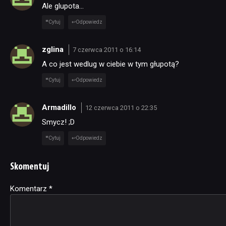
Ale glupota…
Cytuj
Odpowiedz
zglina
7 czerwca 2011 o 16:14
A co jest wedlug w ciebie w tym głupotą?
Cytuj
Odpowiedz
Armadillo
12 czerwca 2011 o 22:35
Smycz! ;D
Cytuj
Odpowiedz
Skomentuj
Komentarz
Alternative:
*