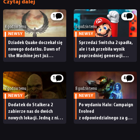
Czytaj dalej
1
4
4 godzin temu
6 godzin temu
NEWSY
NEWSY
Dziadek Quake doczekał się
Sprzedaż Switcha 2 spadła,
nowego dodatku. Dawn of
ale i tak przebiła wynik
the Machine jest już
poprzedniej generacji.
dostępny
Nintendo ma powody
do radości
1
4
7 godzin temu
8 godzin temu
NEWSY
NEWSY
Dodatek do Stalkera 2
Po wydaniu Halo: Campaign
zabierze nas do dwóch
Evolved
nowych lokacji. Jedną z nich
z odpowiedzialnego za grę
seria obiecywała
studia zwolniono
od samego początku
pracowników