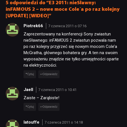
5 odpowiedzi do “E3 2011: nieSławny:
inFAMOUS 2 – nowe moce Cole´a po raz kolejny
[UPDATE] [WIDEO]”
Piotrek66
7 czerwca 2011 o 07:16
Zaprezentowany na konferencji Sony zwiastun
nieSławnego: inFAMOUS 2 zwiastun pozwala nam
po raz kolejny przyjrzeć się nowym mocom Cole’a
McGratha, głównego bohatera gry. A ten na swoim
wyposażeniu znajdzie nie tylko umiejętności oparte
na elektryczności.
Cytuj
Odpowiedz
Jaell
7 czerwca 2011 o 10:41
Zaiste – Zarąbiste!
Cytuj
Odpowiedz
latouffe
7 czerwca 2011 o 14:18