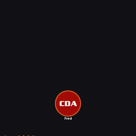
PUBLICYSTYKA
KULTURA
RETRO
TECHNOLOGIE
DYSKUSJE
JUŻ GRALIŚMY
Fred
SKLEP