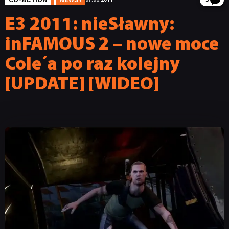
5
E3 2011: nieSławny:
inFAMOUS 2 – nowe moce
Cole´a po raz kolejny
[UPDATE] [WIDEO]