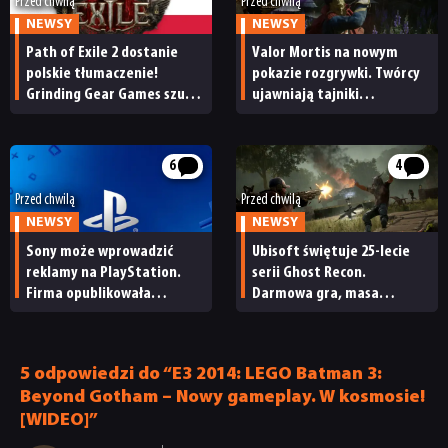
Przed chwilą
Przed chwilą
RETRO
NEWSY
NEWSY
Path of Exile 2 dostanie
Valor Mortis na nowym
polskie tłumaczenie!
pokazie rozgrywki. Twórcy
TECHNOLOGIE
Grinding Gear Games szuka
ujawniają tajniki
osoby do zrealizowania
efektownego systemu
lokalizacji
walki
DYSKUSJE
6
4
Przed chwilą
Przed chwilą
JUŻ GRALIŚMY
NEWSY
NEWSY
Sony może wprowadzić
Ubisoft świętuje 25-lecie
reklamy na PlayStation.
serii Ghost Recon.
SKLEP
Firma opublikowała
Darmowa gra, masa
niepokojące oferty pracy
promocji i duża
aktualizacja Wildlands
5 odpowiedzi do “E3 2014: LEGO Batman 3:
Beyond Gotham – Nowy gameplay. W kosmosie!
[WIDEO]”