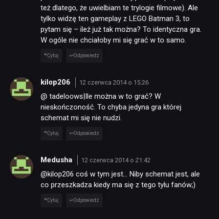
też dlatego, że uwielbiam te trylogie filmowe). Ale
tylko widzę ten gameplay z LEGO Batman 3, to
pytam się – ileż już tak można? To identyczna gra.
W ogóle nie chciałoby mi się grać w to samo.
Cytuj
Odpowiedz
kilop206
12 czerwca 2014 o 15:26
@ tadeloows|Ile można w to grać? W
nieskończoność. To chyba jedyna gra której
schemat mi się nie nudzi.
Cytuj
Odpowiedz
Medusha
12 czerwca 2014 o 21:42
@kilop206 coś w tym jest… Niby schemat jest, ale
co przeszkadza kiedy ma się z tego tylu fanów;)
Cytuj
Odpowiedz