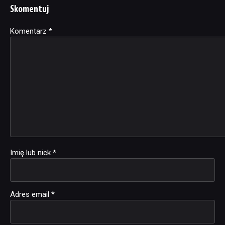
Skomentuj
Komentarz
Alternative:
*
Imię lub nick
*
Adres email
*