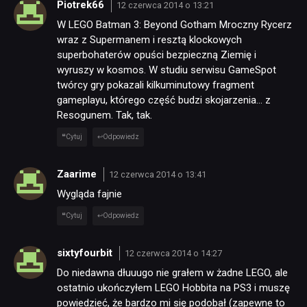
Piotrek66
12 czerwca 2014 o 13:21
W LEGO Batman 3: Beyond Gotham Mroczny Rycerz
wraz z Supermanem i resztą klockowych
superbohaterów opuści bezpieczną Ziemię i
wyruszy w kosmos. W studiu serwisu GameSpot
twórcy gry pokazali kilkuminutowy fragment
gameplayu, którego część budzi skojarzenia… z
Resogunem. Tak, tak.
Cytuj
Odpowiedz
Zaarime
12 czerwca 2014 o 13:41
Wygląda fajnie
Cytuj
Odpowiedz
sixtyfourbit
12 czerwca 2014 o 14:27
Do niedawna dłuuugo nie grałem w żadne LEGO, ale
ostatnio ukończyłem LEGO Hobbita na PS3 i muszę
powiedzieć, że bardzo mi się podobał (zapewne to