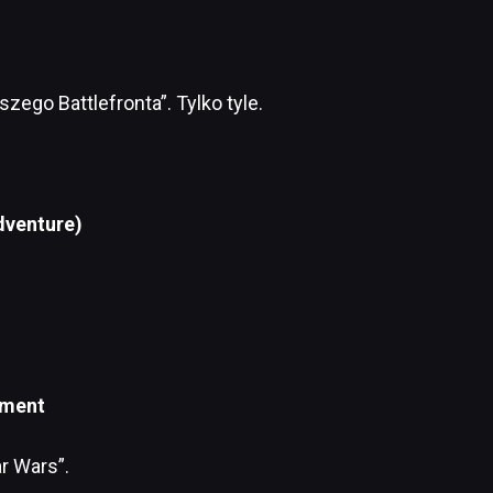
ego Battlefronta”. Tylko tyle.
dventure)
nment
r Wars”.