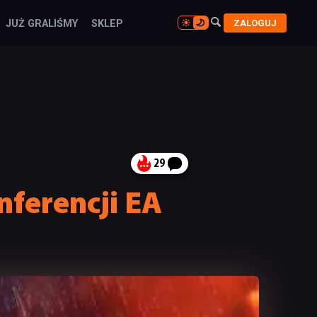

ZALOGUJ
JUŻ GRALIŚMY
SKLEP

29
nferencji EA