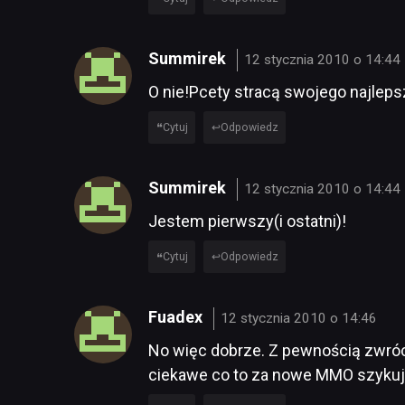
Summirek
12 stycznia 2010 o 14:44
O nie!Pcety stracą swojego najleps
Cytuj
Odpowiedz
Summirek
12 stycznia 2010 o 14:44
Jestem pierwszy(i ostatni)!
Cytuj
Odpowiedz
Fuadex
12 stycznia 2010 o 14:46
No więc dobrze. Z pewnością zwró
ciekawe co to za nowe MMO szykują…