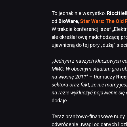
To jednak nie wszystko.
Riccitiel
od
BioWare
,
Star Wars: The Old 
W trakcie konferencji szef „Elekt
ale określał ową nadchodzącą pr
ujawnioną do tej pory „dużą” sie
„
Jednym z naszych kluczowych ce
MMO. W obecnym stadium gra robi
na wiosnę 2011
” – tłumaczy
Ricc
sektora oraz fakt, że nie mamy je
na razie wykluczyć pojawienie się
dodaje.
Teraz branżowo-finansowe nudy. 
odwrócenie uwagi od danych lic