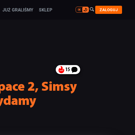

ZALOGUJ
JUŻ GRALIŚMY
SKLEP

15
pace 2, Simsy
wydamy