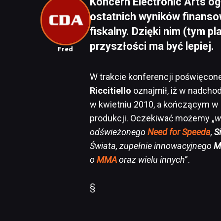
Koncern Electronic Arts o
ostatnich wyników finansow
fiskalny. Dzięki nim (tym p
przyszłości ma być lepiej.
Fred
W trakcie konferencji poświęco
Riccitiello
oznajmił, iż w nadcho
w kwietniu 2010, a kończącym w
produkcji. Oczekiwać możemy „
w
odświeżonego
Need for Speeda
,
S
Świata, zupełnie innowacyjnego
M
o
MMA
oraz wielu innych
”.
§