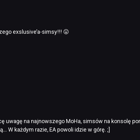
zego exslusive’a-simsy!!! 😛
cę uwagę na najnowszego MoHa, simsów na konsolę pomi
 W każdym razie, EA powoli idzie w górę. ;]