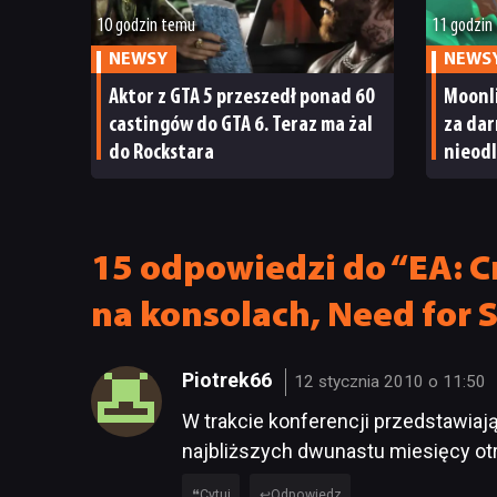
10 godzin temu
11 godzin
NEWSY
NEWS
Aktor z GTA 5 przeszedł ponad 60
Moonl
castingów do GTA 6. Teraz ma żal
za dar
do Rockstara
nieodl
Moonl
15 odpowiedzi do “EA: Cr
na konsolach, Need for 
Piotrek66
12 stycznia 2010 o 11:50
W trakcie konferencji przedstawiają
najbliższych dwunastu miesięcy ot
Cytuj
Odpowiedz