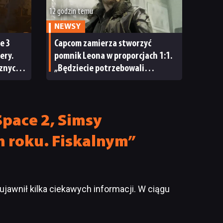
12 godzin temu
NEWSY
e 3
Capcom zamierza stworzyć
ery.
pomnik Leona w proporcjach 1:1.
cznych
„Będziecie potrzebowali
 zbyt
wszystkich możliwych znaków
»Nie dotykać!«”
Space 2, Simsy
m roku. Fiskalnym”
 ujawnił kilka ciekawych informacji. W ciągu