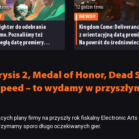
 temu
12 godzin temu
Y
NEWSY
ighter do odebrania
Kingdom Come: Deliveranc
mo. Poznaliśmy też
z orientacyjną datą premi
egłą datę premiery
Na powrót do średniowie
ightera 2
Czech nie będziemy czekać
długo
ysis 2, Medal of Honor, Dead 
Speed – to wydamy w przyszły
cych plany firmy na przyszły rok fiskalny Electronic Arts
rzymamy sporo długo oczekiwanych gier.