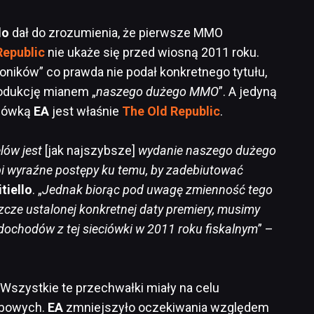
lo
dał do zrozumienia, że pierwsze MMO
Republic
nie ukaże się przed wiosną 2011 roku.
roników” co prawda nie podał konkretnego tytułu,
odukcję mianem „
naszego dużego MMO
”. A jedyną
ciówką
EA
jest właśnie
The Old Republic
.
lów jest
[jak najszybsze]
wydanie naszego dużego
 wyraźne postępy ku temu, by zadebiutować
itiello
. „
Jednak biorąc pod uwagę zmienność tego
szcze ustalonej konkretnej daty premiery, musimy
 dochodów z tej sieciówki w 2011 roku fiskalnym
” –
Wszystkie te przechwałki miały na celu
zbowych.
EA
zmniejszyło oczekiwania względem