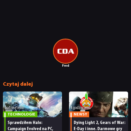
TECHNOLOGIE
DYSKUSJE
JUŻ GRALIŚMY
SKLEP
Fred
Czytaj dalej
Godzinę temu
4 godzin temu
TECHNOLOGIE
NEWSY
Sprawdziłem Halo:
Dying Light 2, Gears of War:
Campaign Evolved na PC,
E-Day i inne. Darmowe gry