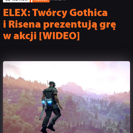
ELEX: Twórcy Gothica
i Risena prezentują grę
w akcji [WIDEO]