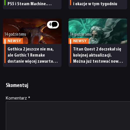
PS5 i Steam Machine.
i okazje w tym tygodniu
Wygląda świetnie,
ale ma parę problemów
[RECENZJA TECHNICZNA]
4
14 godzin temu
14 godzin temu
NEWSY
NEWSY
Gothica 2 jeszcze nie ma,
Titan Quest 2 doczekał się
ale Gothic 1 Remake
kolejnej aktualizacji.
dostanie więcej zawartości.
Można już testować nową
Twórcy zapowiadają
specjalizację oraz system
nadchodzące zmiany
craftingu
Skomentuj
Komentarz
Alternative:
*