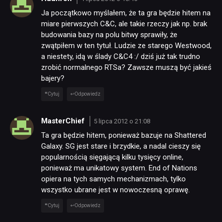
Ja początkowo myślałem, że ta gra będzie hitem na
miare pierwszych C&C, ale takie rzeczy jak np. brak
budowania bazy na polu bitwy sprawiły, że
zwątpiłem w ten tytuł. Ludzie ze starego Westwood,
a niestety, idą w ślady C&C4 :/ dziś już tak trudno
zrobić normalnego RTSa? Zawsze muszą być jakieś
bajery?
Cytuj
Odpowiedz
MasterChief
5 lipca 2012 o 21:08
Ta gra będzie hitem, ponieważ bazuje na Shattered
Galaxy. SG jest stare i brzydkie, a nadal cieszy się
popularnością sięgającą kilku tysięcy online,
ponieważ ma unikatowy system. End of Nations
opiera na tych samych mechanizmach, tylko
wszystko ubrane jest w nowoczesną oprawę.
Cytuj
Odpowiedz