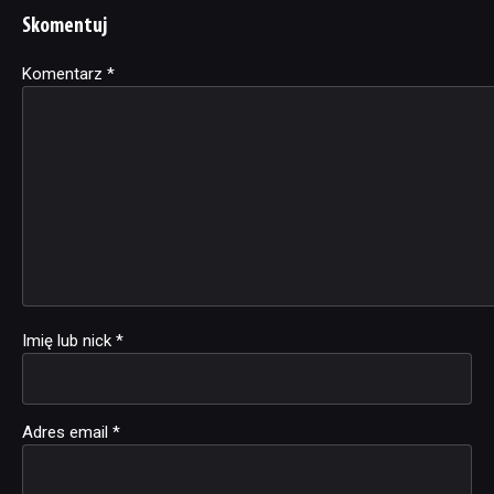
Skomentuj
Komentarz
Alternative:
*
Imię lub nick
*
Adres email
*