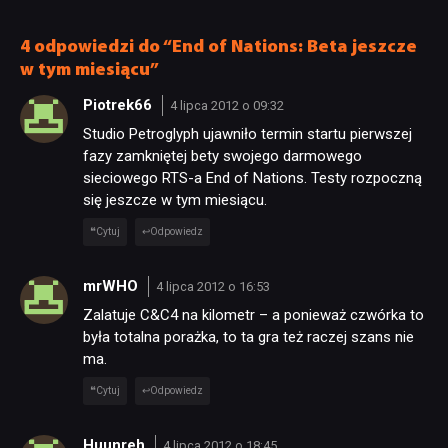
nie wie, ilu Netflix
ale ma parę problemów
ma subskrybentów
[RECENZJA TECHNICZNA]
4 odpowiedzi do “End of Nations: Beta jeszcze
SKLEP
w tym miesiącu”
Piotrek66
4 lipca 2012 o 09:32
Studio Petroglyph ujawniło termin startu pierwszej
fazy zamkniętej bety swojego darmowego
sieciowego RTS-a End of Nations. Testy rozpoczną
się jeszcze w tym miesiącu.
Cytuj
Odpowiedz
mrWHO
4 lipca 2012 o 16:53
Zalatuje C&C4 na kilometr – a ponieważ czwórka to
była totalna porażka, to ta gra też raczej szans nie
ma.
Cytuj
Odpowiedz
Huunreh
4 lipca 2012 o 18:45