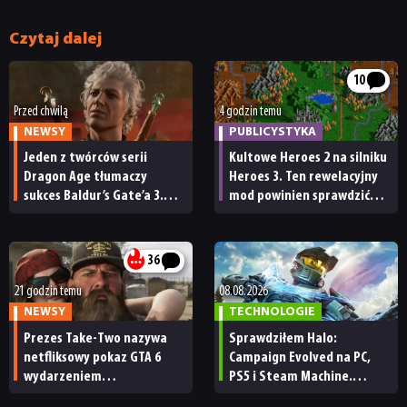
Czytaj dalej
RECENZJE
10
PUBLICYSTYKA
Przed chwilą
4 godzin temu
NEWSY
PUBLICYSTYKA
Jeden z twórców serii
Kultowe Heroes 2 na silniku
KULTURA
Dragon Age tłumaczy
Heroes 3. Ten rewelacyjny
sukces Baldur’s Gate’a 3.
mod powinien sprawdzić
„Zrobili to, co należało
każdy fan
RETRO
zrobić przy tak dużej
przerwie”
36
TECHNOLOGIE
21 godzin temu
08.08.2026
NEWSY
TECHNOLOGIE
Prezes Take-Two nazywa
Sprawdziłem Halo:
DYSKUSJE
netfliksowy pokaz GTA 6
Campaign Evolved na PC,
wydarzeniem
PS5 i Steam Machine.
obowiązkowym. Nawet
Wygląda świetnie,
JUŻ GRALIŚMY