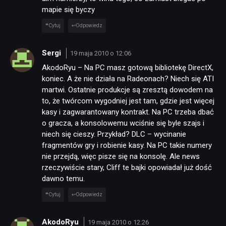
mapie się byczy
Cytuj
Odpowiedz
Sergi
19 maja 2010 o 12:06
AkodoRyu – Na PC masz gotową bibliotekę DirectX,
koniec. A że nie działa na Radeonach? Niech się ATI
martwi. Ostatnie produkcje są zresztą dowodem na
to, że twórcom wygodniej jest tam, gdzie jest więcej
kasy i zagwarantowany kontrakt. Na PC trzeba dbać
o gracza, a konsolowemu wciśnie się byle szajs i
niech się cieszy. Przykład? DLC – wycinanie
fragmentów gry i robienie kasy. Na PC takie numery
nie przejdą, więc pisze się na konsolę. Ale news
rzeczywiście stary, Cliff te bajki opowiadał już dość
dawno temu.
Cytuj
Odpowiedz
AkodoRyu
19 maja 2010 o 12:26