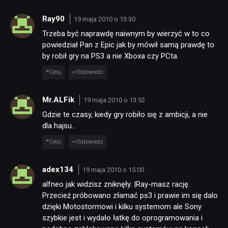
Ray90
19 maja 2010 o 13:30
Trzeba być naprawdę naiwnym by wierzyć w to co
powiedział Pan z Epic jak by mówił samą prawdę to
by robił gry na PS3 a nie Xboxa czy PCta.
Cytuj
Odpowiedz
Mr.ALFik
19 maja 2010 o 13:52
Gdzie te czasy, kiedy gry robiło się z ambicji, a nie
dla hajsu..
Cytuj
Odpowiedz
adex134
19 maja 2010 o 15:00
alfneo jak widzisz zniknęły. |Ray-masz rację.
Przecież próbowano złamać ps3 i prawie im się dalo
dzięki Motostormowi i kilku systemom ale Sony
szybkie jest i wydało łatkę do oprogramowania i