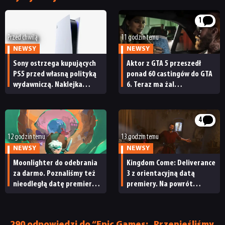
1
Przed chwilą
11 godzin temu
NEWSY
NEWSY
Sony ostrzega kupujących
Aktor z GTA 5 przeszedł
PS5 przed własną polityką
ponad 60 castingów do GTA
wydawniczą. Naklejka
6. Teraz ma żal
na pudełku kończy dyskusję
do Rockstara
4
12 godzin temu
13 godzin temu
NEWSY
NEWSY
Moonlighter do odebrania
Kingdom Come: Deliverance
za darmo. Poznaliśmy też
3 z orientacyjną datą
nieodległą datę premiery
premiery. Na powrót
Moonlightera 2
do średniowiecznych Czech
nie będziemy czekać zbyt
długo
290 odpowiedzi do “Epic Games: „Przenieśliśmy