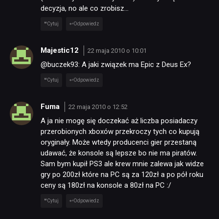
decyzja, no ale co zrobisz…
Cytuj
Odpowiedz
Majestic12
22 maja 2010 o 10:01
@buczek93: A jaki związek ma Epic z Deus Ex?
Cytuj
Odpowiedz
Fuma
22 maja 2010 o 12:52
A ja nie mogę się doczekać aż liczba posiadaczy
przerobionych xboxów przekroczy tych co kupują
oryginały. Może wtedy producenci gier przestaną
udawać, że konsole są lepsze bo nie ma piratów.
Sam bym kupił PS3 ale krew mnie zalewa jak widze
gry po 200zł które na PC są za 120zł a po pół roku
ceny są 180zł na konsole a 80zł na PC :/
Cytuj
Odpowiedz