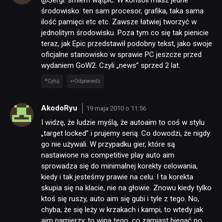
@Sergi: śmiem wątpić. W konsoli masz jedne
środowisko: ten sam procesor, grafika, taka sama
ilość pamięci etc etc. Zawsze łatwiej tworzyć w
jednolitym środowisku. Poza tym co się tak pienicie
teraz, jak Epic przedstawił podobny tekst, jako swoje
oficjalne stanowisko w sprawie PC jeszcze przed
wydaniem GoW2. Czyli „news” sprzed 2 lat.
Cytuj
Odpowiedz
AkodoRyu
19 maja 2010 o 11:56
I widzę, że ludzie myślą, że autoaim to coś w stylu
„target locked” i prujemy serią. Co dowodzi, że nigdy
go nie używali. W przypadku gier, które są
nastawione na competitive play auto aim
sprowadza się do minimalnej korekty celowania,
kiedy i tak jesteśmy prawie na celu. I ta korekta
skupia się na klacie, nie na głowie. Znowu kiedy tylko
ktoś się ruszy, auto aim się gubi i tyle z tego. No,
chyba, że się leży w krzakach i kampi, to wtedy jak
aim namierzy, to wina tego, co zamiast biegać po