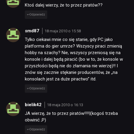
Ktoś dalej wierzy, że to przez piratów??
Odpowiedz
smd87
18 maja 2010 o 15:58
Tylko ciekawi mnie co się stanie, gdy PC jako
platforma do gier umrze? Wszyscy piraci zmienią
hobby na szachy? Nie, wszyscy przeniosą się na
konsole i dalej będą piracić (bo w to, że konsole w
przyszłości będą nie do złamania nie wierzę)!! I
znów się zacznie stękanie producentów, że „na
konsolach jest za duże piractwo” itd.
Odpowiedz
bielik42
18 maja 2010 o 16:13
JA wierzę, że to przez piratów!!!!|(kogoś trzeba
obwinić ;P)
Odpowiedz