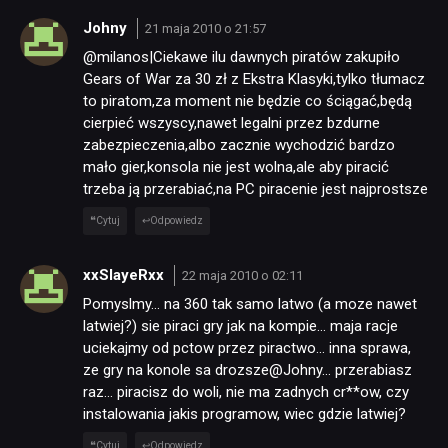
Johny
21 maja 2010 o 21:57
@milanos|Ciekawe ilu dawnych piratów zakupiło
TECHNOLOGIE
Gears of War za 30 zł z Ekstra Klasyki,tylko tłumacz
to piratom,za moment nie będzie co ściągać,będą
cierpieć wszyscy,nawet legalni przez bzdurne
DYSKUSJE
zabezpieczenia,albo zacznie wychodzić bardzo
mało gier,konsola nie jest wolna,ale aby piracić
JUŻ GRALIŚMY
trzeba ją przerabiać,na PC piracenie jest najprostsze
Cytuj
Odpowiedz
SKLEP
xxSlayeRxx
22 maja 2010 o 02:11
Pomyslmy… na 360 tak samo latwo (a moze nawet
latwiej?) sie piraci gry jak na kompie… maja racje
uciekajmy od pctow przez piractwo… inna sprawa,
ze gry na konole sa drozsze@Johny… przerabiasz
raz… piracisz do woli, nie ma zadnych cr**ow, czy
instalowania jakis programow, wiec gdzie latwiej?
Cytuj
Odpowiedz