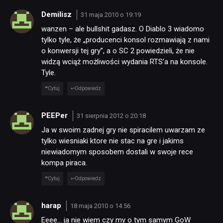
Demilisz
31 maja 2010 o 19:19
wanzen – ale bullshit gadasz. O Diablo 3 wiadomo
tylko tyle, że „producenci konsol rozmawiają z nami
o konwersji tej gry”, a o SC 2 powiedzieli, że nie
widzą wciąż możliwości wydania RTS’a na konsole.
Tyle.
Cytuj
Odpowiedz
PEEPer
31 sierpnia 2012 o 20:18
Ja w swoim zadnej gry nie spiracilem uwarzam ze
tylko wiesniaki ktore nie stac na gre i jakims
niewiadomym sposobem dostali w swoje rece
kompa piraca.
Cytuj
Odpowiedz
harap
18 maja 2010 o 14:56
Eeee… ja nie wiem czy my o tym samym GoW