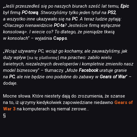
„
Jeśli przeszedłeś się po naszych biurach sześć lat temu,
Epic
był firmą
PC-tową
. Stworzyliśmy tylko jeden tytuł na
PS2
,
a wszystko inne ukazywało się na
PC
. A teraz ludzie pytają:
<Dlaczego nienawidzicie
PC-ta
? Jesteście firmą wyłącznie
konsolową>. I wiecie co? To dlatego, że pieniądze tkwią
w konsolach
” – wyjaśnia
Capps
.
„
Wciąż używamy PC, wciąż go kochamy, ale zauważyliśmy, jak
duży wpływ
ma piractwo: zabiło wielu
[na tę platformę]
świetnych, niezależnych developerów i kompletnie zmieniło nasz
model biznesowy
” – tłumaczy. „
Może
Facebook
uratuje granie
na
PC
, ale nie będzie ono podobne do zabawy w
Gears of War
” –
dodaje.
Mocne słowa. Które niestety dają do zrozumienia, że szanse
na to, iż ujrzymy kiedykolwiek zapowiedziane niedawno
Gears of
War 3
na komputerach są niemal zerowe…
§