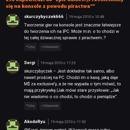
się na konsole z powodu piractwa””
skurczybyczek666
19 maja 2010 o 10:48
Tworzenie gier na konsole jest znacznie łatwiejsze
do tworzenia ich na |PC. Może m.in. o to chodzi w
tej całej dziwacznej sprawie z piractwem..?
Cytuj
Odpowiedz
Sergi
19 maja 2010 o 11:25
skurczybyczek – Jest dokładnie tak samo, albo
nawet prościej na PC. Chodzi im o kasę, jaką daje
M$ za exclusive’y, a że nie wypada o tym mówić, to
mają przykrywkę.|Jak mówi stare przysłowie: „Jak
nie wiadomo o co chodzi, to chodzi o pieniądze”.
Cytuj
Odpowiedz
AkodoRyu
19 maja 2010 o 11:50