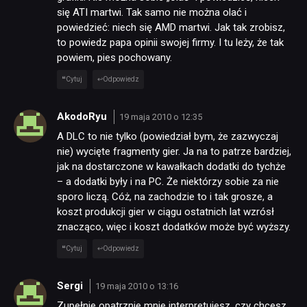
się ATI martwi. Tak samo nie można olać i
powiedzieć: niech się AMD martwi. Jak tak zrobisz,
to powiedz papa opinii swojej firmy. I tu leży, że tak
powiem, pies pochowany.
Cytuj
Odpowiedz
AkodoRyu
19 maja 2010 o 12:35
A DLC to nie tylko (powiedział bym, że zazwyczaj
nie) wycięte fragmenty gier. Ja na to patrze bardziej,
jak na dostarczone w kawałkach dodatki do tychże
– a dodatki były i na PC. Że niektórzy sobie za nie
sporo liczą. Cóż, na zachodzie to i tak grosze, a
koszt produkcji gier w ciągu ostatnich lat wzrósł
znacząco, więc i koszt dodatków może być wyższy.
Cytuj
Odpowiedz
Sergi
19 maja 2010 o 13:16
Zupełnie opatrznie mnie interpretujesz, czy chcesz