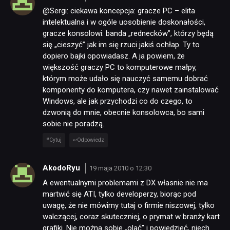
@Sergi: ciekawa koncepcja: gracze PC – elita
intelektualna i w ogóle uosobienie doskonałości,
gracze konsolowi: banda „rednecków”, którzy będą
się „cieszyć” jak im się rzuci jakiś ochłap. Ty to
dopiero bajki opowiadasz. A ja powiem, że
większość graczy PC to komputerowe małpy,
którym może udało się nauczyć samemu dobrać
komponenty do komputera, czy nawet zainstalować
Windows, ale jak przychodzi co do czego, to
dzwonią do mnie, obecnie konsolowca, bo sami
sobie nie poradzą.
Cytuj
Odpowiedz
AkodoRyu
19 maja 2010 o 12:30
A ewentualnymi problemami z DX własnie nie ma
martwić się ATI, tylko developerzy, biorąc pod
uwagę, że nie mówimy tutaj o firmie niszowej, tylko
walczącej, coraz skuteczniej, o prymat w branży kart
grafiki. Nie można sobie „olać” i powiedzieć, niech