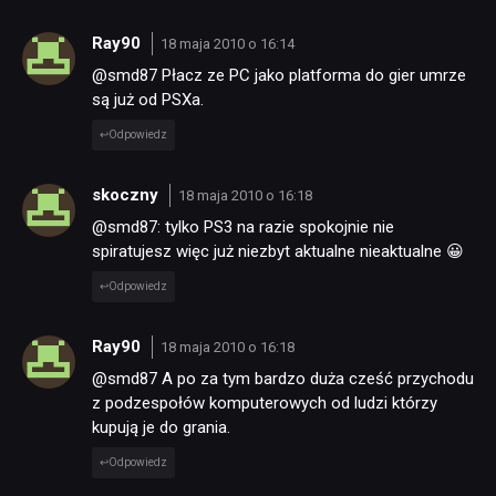
Ray90
18 maja 2010 o 16:14
@smd87 Płacz ze PC jako platforma do gier umrze
są już od PSXa.
Odpowiedz
skoczny
18 maja 2010 o 16:18
@smd87: tylko PS3 na razie spokojnie nie
spiratujesz więc już niezbyt aktualne nieaktualne 😀
Odpowiedz
Ray90
18 maja 2010 o 16:18
@smd87 A po za tym bardzo duża cześć przychodu
z podzespołów komputerowych od ludzi którzy
kupują je do grania.
Odpowiedz