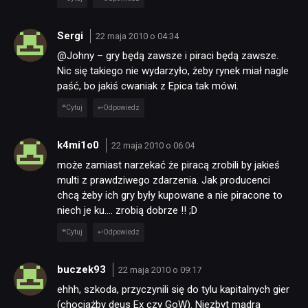
Sergi
22 maja 2010 o 04:34
@Johny – gry będą zawsze i piraci będą zawsze.
Nic się takiego nie wydarzyło, żeby rynek miał nagle
paść, bo jakiś cwaniak z Epica tak mówi.
Cytuj
Odpowiedz
k4mi1o0
22 maja 2010 o 06:04
może zamiast narzekać że piracą zrobili by jakieś
multi z prawdziwego zdarzenia. Jak producenci
chcą żeby ich gry były kupowane a nie piracone to
niech je ku…. zrobią dobrze !! ;D
Cytuj
Odpowiedz
buczek93
22 maja 2010 o 09:17
ehhh, szkoda, przyczynili się do tylu kapitalnych gier
(chociażby deus Ex czy GoW). Niezbyt mądra