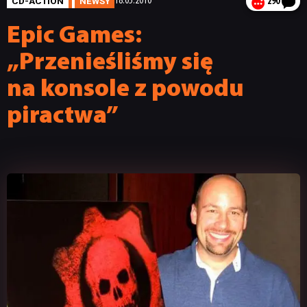
CD-ACTION
NEWSY
18.05.2010
290
Epic Games:
„Przenieśliśmy się
na konsole z powodu
piractwa”