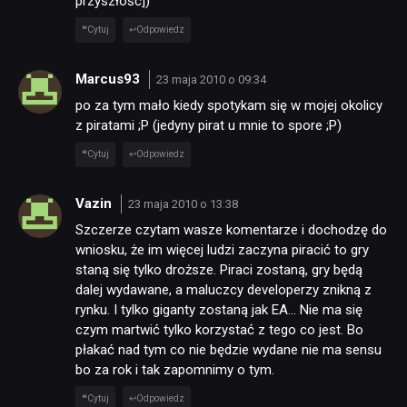
przyszłość])
Cytuj
Odpowiedz
Marcus93
23 maja 2010 o 09:34
po za tym mało kiedy spotykam się w mojej okolicy
z piratami ;P (jedyny pirat u mnie to spore ;P)
Cytuj
Odpowiedz
Vazin
23 maja 2010 o 13:38
Szczerze czytam wasze komentarze i dochodzę do
wniosku, że im więcej ludzi zaczyna piracić to gry
staną się tylko droższe. Piraci zostaną, gry będą
dalej wydawane, a maluczcy developerzy znikną z
rynku. I tylko giganty zostaną jak EA… Nie ma się
czym martwić tylko korzystać z tego co jest. Bo
płakać nad tym co nie będzie wydane nie ma sensu
bo za rok i tak zapomnimy o tym.
Cytuj
Odpowiedz