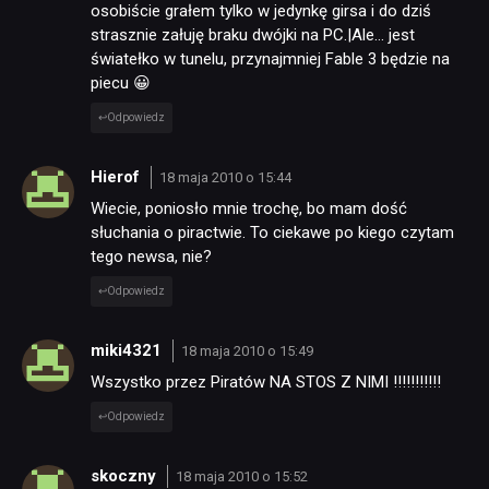
osobiście grałem tylko w jedynkę girsa i do dziś
strasznie załuję braku dwójki na PC.|Ale… jest
światełko w tunelu, przynajmniej Fable 3 będzie na
piecu 😀
Odpowiedz
Hierof
18 maja 2010 o 15:44
Wiecie, poniosło mnie trochę, bo mam dość
słuchania o piractwie. To ciekawe po kiego czytam
tego newsa, nie?
Odpowiedz
miki4321
18 maja 2010 o 15:49
Wszystko przez Piratów NA STOS Z NIMI !!!!!!!!!!!
Odpowiedz
skoczny
18 maja 2010 o 15:52