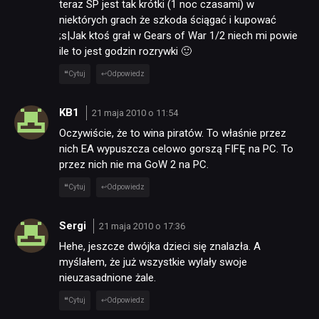
teraz SP jest tak krótki (1 noc czasami) w
niektórych grach że szkoda ściągać i kupować
;s|Jak ktoś grał w Gears of War 1/2 niech mi powie
ile to jest godzin rozrywki 🙂
Cytuj
Odpowiedz
KB1
21 maja 2010 o 11:54
NEWSY
Oczywiście, że to wina piratów. To właśnie przez
nich EA wypuszcza celowo gorszą FIFĘ na PC. To
przez nich nie ma GoW 2 na PC.
RECENZJE
Cytuj
Odpowiedz
PUBLICYSTYKA
Sergi
21 maja 2010 o 17:36
Hehe, jeszcze dwójka dzieci się znalazła. A
myślałem, że już wszystkie wylały swoje
KULTURA
nieuzasadnione żale.
Cytuj
Odpowiedz
RETRO