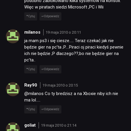
podobno zablokowano kilka systemów na konsoli.
Więc w piratach siedzi Microsoft ,PC i Wii
Cytuj
Odpowiedz
milanos
19 maja 2010 o 20:11
ja mam ps3 i się ciesze….. Teraz czekać jak nie
będzie gier na pc’ta ;P….Piraci oj piraci kiedyś pewnie
ich nie będzie ;P dlaczego??,bo nie będzie gier na
pc’ta..
Cytuj
Odpowiedz
Ray90
19 maja 2010 o 20:15
@milanos Co ty bredzisz a na Xboxie niby ich nie
ma lol…..
Cytuj
Odpowiedz
goliat
19 maja 2010 o 21:14