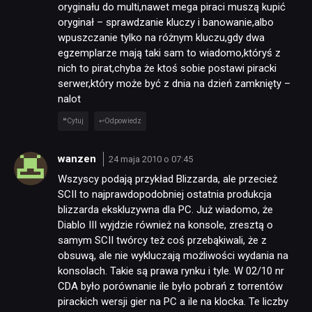
oryginału do multi,nawet mega piraci muszą kupić
oryginał – sprawdzanie kluczy i banowanie,albo
wpuszczanie tylko na różnym kluczu,gdy dwa
egzemplarze mają taki sam to wiadomo,któryś z
nich to pirat,chyba że ktoś sobie postawi piracki
serwer,który może być z dnia na dzień zamknięty –
nalot
Cytuj
Odpowiedz
wanzen
24 maja 2010 o 07:45
Wszyscy podają przykład Blizzarda, ale przecież
SCII to najprawdopodobniej ostatnia produkcja
blizzarda ekskluzywna dla PC. Już wiadomo, że
Diablo III wyjdzie również na konsole, zresztą o
samym SCII twórcy też coś przebąkiwali, że z
obsuwą, ale nie wykluczają możliwości wydania na
konsolach. Takie są prawa rynku i tyle. W 02/10 nr
CDA było porównanie ile było pobrań z torrentów
pirackich wersji gier na PC a ile na klocka. Te liczby