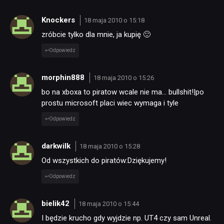
Knockers
18 maja 2010 o 15:18
zróbcie tylko dla mnie, ja kupię 🙂
Odpowiedz
morphin888
18 maja 2010 o 15:26
bo na xboxa to piratow wcale nie ma… bullshit!|po
prostu microsoft placi wiec wymaga i tyle
Odpowiedz
darkwilk
18 maja 2010 o 15:28
Od wszystkich do piratów:Dziękujemy!
Odpowiedz
bielik42
18 maja 2010 o 15:44
I będzie krucho gdy wyjdzie np. UT4 czy sam Unreal.