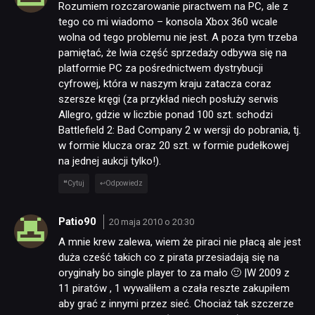
Rozumiem rozczarowanie piractwem na PC, ale z
tego co mi wiadomo – konsola Xbox 360 wcale
wolna od tego problemu nie jest. A poza tym trzeba
pamiętać, że lwia część sprzedaży odbywa się na
platformie PC za pośrednictwem dystrybucji
cyfrowej, która w naszym kraju zatacza coraz
szersze kręgi (za przykład niech posłuży serwis
Allegro, gdzie w liczbie ponad 100 szt. schodzi
Battlefield 2: Bad Company 2 w wersji do pobrania, tj.
w formie klucza oraz 20 szt. w formie pudełkowej
na jednej aukcji tylko!).
Cytuj
Odpowiedz
Patio90
20 maja 2010 o 20:30
A mnie krew zalewa, wiem że piraci nie płacą ale jest
duża cześć takich co z pirata przesiadają się na
oryginały bo single player to za mało 🙂 |W 2009 z
11 piratów , 1 wywaliłem a czała reszte zakupiłem
aby grać z innymi przez sieć. Chociaż tak szczerze