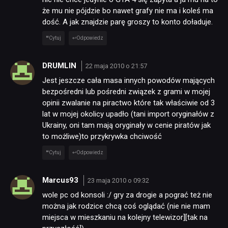
że mu nie pójdzie bo nawet grafy nie ma i koleś ma
dość. A jak znajdzie parę groszy to konto doładuje.
Cytuj
Odpowiedz
DRUMLIN
22 maja 2010 o 21:57
Jest jeszcze cała masa innych powodów mających
bezpośredni lub pośredni związek z grami w mojej
opinii zwalanie na piractwo które tak właściwie od 3
lat w mojej okolicy upadło (tani import oryginałów z
Ukrainy, oni tam mają oryginały w cenie piratów jak
to możliwe)to przykrywka chciwość
Cytuj
Odpowiedz
Marcus93
23 maja 2010 o 09:32
wole pc od konsoli :/ gry za drogie a pograć też nie
można jak rodzice chcą coś oglądać (nie nie mam
miejsca w mieszkaniu na kolejny telewizor][tak na