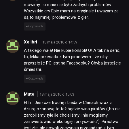
mówimy… u mnie nie było żadnych problemów…
Wszystkie gry Epic mam na oryginale i uważam ze
są to najmniej 'problemowe’ z gier..
Odpowiedz
Xelibri
18 maja 2010 o 14:59
A takiego wała! Nie kupie konsoli! O! A tak na serio,
to, lekka przesada z tym piractwem… że niby
przyszłość PC jest na Facebooku? Chyba jesteście
śmieszni…
Odpowiedz
Mute
18 maja 2010 o 15:03
Ehh… Jeszcze trochę i bieda w Chinach wraz z
dziurą ozonową to też będzie wina piratów („bo nie
zarobiliśmy tyle ile chcieliśmy i nie mogliśmy
zainwestować w ekologię i przyszłość”). Piractwo
jest złe, ale powoli zaczynają przesadzać z tym