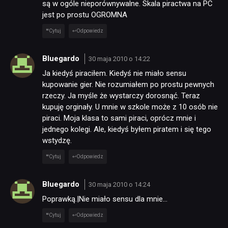
są w ogóle nieporównywalne. Skala piractwa na PC
jest po prostu OGROMNA
Cytuj
Odpowiedz
Bluegardo
30 maja 2010 o 14:22
Ja kiedyś piraciłem. Kiedyś nie miało sensu
kupowanie gier. Nie rozumiałem po prostu pewnych
rzeczy. Ja myśle że wystarczy dorosnąć. Teraz
kupuję orginały. U mnie w szkole może z 10 osób nie
piraci. Moja klasa to sami piraci, oprócz mnie i
jednego kolegi. Ale, kiedyś byłem piratem i się tego
wstydzę.
Cytuj
Odpowiedz
Bluegardo
30 maja 2010 o 14:24
Poprawką.|Nie miało sensu dla mnie…
Cytuj
Odpowiedz