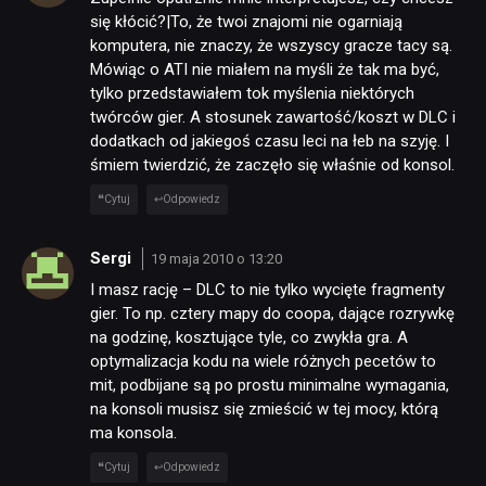
się kłócić?|To, że twoi znajomi nie ogarniają
komputera, nie znaczy, że wszyscy gracze tacy są.
Mówiąc o ATI nie miałem na myśli że tak ma być,
tylko przedstawiałem tok myślenia niektórych
twórców gier. A stosunek zawartość/koszt w DLC i
dodatkach od jakiegoś czasu leci na łeb na szyję. I
śmiem twierdzić, że zaczęło się właśnie od konsol.
Cytuj
Odpowiedz
Sergi
19 maja 2010 o 13:20
I masz rację – DLC to nie tylko wycięte fragmenty
gier. To np. cztery mapy do coopa, dające rozrywkę
na godzinę, kosztujące tyle, co zwykła gra. A
optymalizacja kodu na wiele różnych pecetów to
mit, podbijane są po prostu minimalne wymagania,
na konsoli musisz się zmieścić w tej mocy, którą
ma konsola.
Cytuj
Odpowiedz