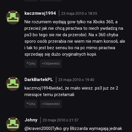
kaczmwoj1994
23 maja 2010 o 18:35
Nie rozumiem wydają gow tylko na Xboks 360, a
przecież jak nie chcą piractwa to niech ywdadzą na
ps3 bo tego sie nie da przerobić. Na x 360 chyba
sporo osób przerabia nie wiem nie mam konsoli, ale
i tak to jest bez sensu bo na pc mimo piractwa
sprzedaję się dużo oryginalnych kopii.
Cytuj
Odpowiedz
DarkBartekPL
23 maja 2010 o 19:40
kaczmoj1994|widać, że mało wiesz. ps3 juz ze 2
miesiące temu przełamali
Cytuj
Odpowiedz
Johny
23 maja 2010 o 21:57
@kraven2000|Tylko gry Blizzarda wymagają jednak