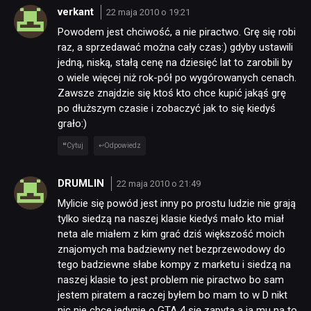
verkant
22 maja 2010 o 19:21
Powodem jest chciwość, a nie piractwo. Grę się robi
raz, a sprzedawać można cały czas:) gdyby ustawili
jedną, niską, stałą cenę na dziesięć lat to zarobili by
o wiele więcej niż rok-pół po wygórowanych cenach.
Zawsze znajdzie się ktoś kto chce kupić jakąś grę
po dłuższym czasie i zobaczyć jak to się kiedyś
grało:)
Cytuj
Odpowiedz
DRUMLIN
22 maja 2010 o 21:49
Mylicie się powód jest inny po prostu ludzie nie grają
tylko siedzą na naszej klasie kiedyś mało kto miał
neta ale miałem z kim grać dziś większość moich
znajomych ma badziewny net bezprzewodowy do
tego badziewne słabe kompy z marketu i siedzą na
naszej klasie to jest problem nie piractwo bo sam
jestem piratem a raczej byłem bo mam to w D nikt
nic nie chce jedynie o GTA 4 się zapyta a ja mu na to