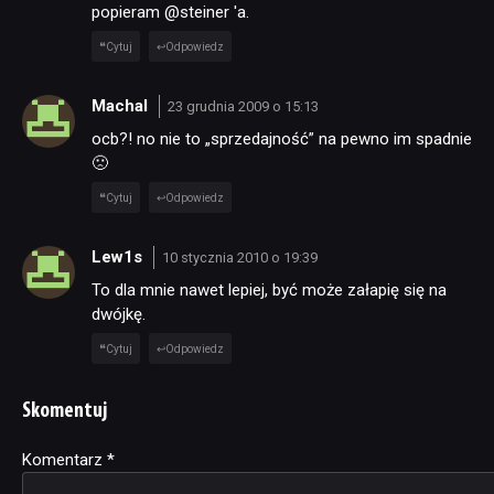
popieram @steiner 'a.
Cytuj
Odpowiedz
Machal
23 grudnia 2009 o 15:13
ocb?! no nie to „sprzedajność” na pewno im spadnie
🙁
Cytuj
Odpowiedz
Lew1s
10 stycznia 2010 o 19:39
To dla mnie nawet lepiej, być może załapię się na
dwójkę.
Cytuj
Odpowiedz
Skomentuj
Komentarz
Alternative:
*