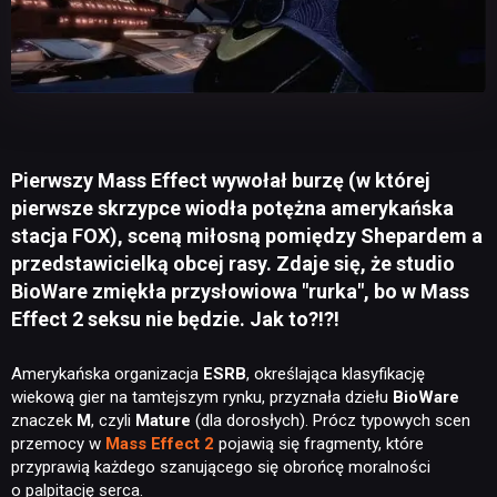
Pierwszy Mass Effect wywołał burzę (w której
pierwsze skrzypce wiodła potężna amerykańska
stacja FOX), sceną miłosną pomiędzy Shepardem a
przedstawicielką obcej rasy. Zdaje się, że studio
BioWare zmiękła przysłowiowa "rurka", bo w Mass
Effect 2 seksu nie będzie. Jak to?!?!
Amerykańska organizacja
ESRB
, określająca klasyfikację
wiekową gier na tamtejszym rynku, przyznała dziełu
BioWare
znaczek
M
, czyli
Mature
(dla dorosłych). Prócz typowych scen
przemocy w
Mass Effect 2
pojawią się fragmenty, które
przyprawią każdego szanującego się obrońcę moralności
o palpitację serca.