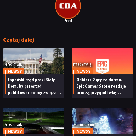
Fred
Czytaj dalej
Przed chwilą
Przed chwilą
NEWSY
NEWSY
Japoński rząd prosi Biały
Odbierz 2 gry za darmo.
Dom, by przestał
Epic Games Store rozdaje
publikować memy związane
uroczą przygodówkę
z japońskimi grami wideo.
i produkcję nastawioną na
„To niewłaściwe”
współpracę
Przed chwilą
24 minut temu
NEWSY
NEWSY