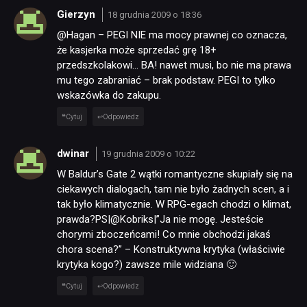
Gierzyn
18 grudnia 2009 o 18:36
@Hagan – PEGI NIE ma mocy prawnej co oznacza,
że kasjerka może sprzedać grę 18+
przedszkolakowi… BA! nawet musi, bo nie ma prawa
mu tego zabraniać – brak podstaw. PEGI to tylko
wskazówka do zakupu.
Cytuj
Odpowiedz
dwinar
19 grudnia 2009 o 10:22
W Baldur’s Gate 2 wątki romantyczne skupiały się na
ciekawych dialogach, tam nie było żadnych scen, a i
tak było klimatycznie. W RPG-egach chodzi o klimat,
prawda?PS|@Kobriks|”Ja nie mogę. Jesteście
chorymi zboczeńcami! Co mnie obchodzi jakaś
chora scena?” – Konstruktywna krytyka (właściwie
krytyka kogo?) zawsze mile widziana 🙂
Cytuj
Odpowiedz