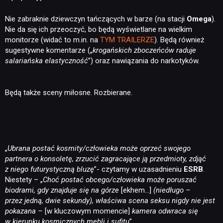
Nie zabraknie dziewczyn tańczących w barze (na stacji
Omega
).
Nie da się ich przeoczyć, bo będą wyświetlane na wielkim
monitorze (widać to m.in. na
TYM TRAILERZE
). Będą również
sugestywne komentarze („
krogańskich zboczeńców raduje
salariańska elastyczność
”) oraz nawiązania do narkotyków.
Będą także sceny miłosne. Rozbierane.
„
Ubrana postać kosmity/człowieka może oprzeć swojego
partnera o konsoletę, zrzucić zagracające ją przedmioty, zdjąć
z niego futurystyczną bluzę
”- czytamy w uzasadnieniu
ESRB
.
Niestety – „
Choć postać obcego/człowieka może poruszać
biodrami, gdy znajduje się na górze
[ekhem…]
(niedługo –
przez jedną, dwie sekundy), właściwa scena seksu nigdy nie jest
pokazana –
[w kluczowym momencie]
kamera odwraca się
w kierunku kosmicznych mebli i sufitu
”.