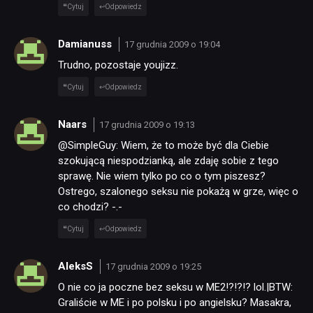
Cytuj
Odpowiedz
SKLEP
Damianuss
17 grudnia 2009 o 19:04
Trudno, pozostaje youjizz.
Cytuj
Odpowiedz
Naars
17 grudnia 2009 o 19:13
@SimpleGuy: Wiem, że to może być dla Ciebie
szokującą niespodzianką, ale zdaję sobie z tego
sprawę. Nie wiem tylko po co o tym piszesz?
Ostrego, szalonego seksu nie pokażą w grze, więc o
co chodzi? -.-
Cytuj
Odpowiedz
AleksS
17 grudnia 2009 o 19:25
O nie co ja poczne bez seksu w ME2!?!?!? lol.|BTW:
Graliście w ME i po polsku i po angielsku? Masakra,