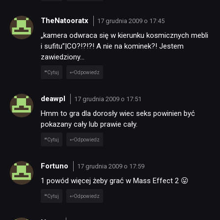
TheNatooratx
17 grudnia 2009 o 17:45
„kamera odwraca się w kierunku kosmicznych mebli
i sufitu”|CO?!?!?! A nie na kominek?! Jestem
zawiedziony…
Cytuj
Odpowiedz
deawpl
17 grudnia 2009 o 17:51
Hmm to gra dla dorosły wiec seks powinien być
pokazany cały lub prawie cały.
Cytuj
Odpowiedz
Fortuno
17 grudnia 2009 o 17:59
1 powód więcej żeby grać w Mass Effect 2 😛
Cytuj
Odpowiedz