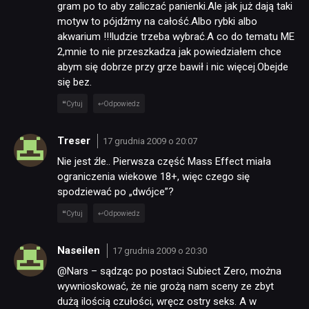
gram po to aby zaliczać panienki.Ale jak już dają taki
motyw to pójdźmy na całość.Albo rybki albo
akwarium !!!ludzie trzeba wybrać.A co do tematu ME
2,mnie to nie przeszkadza jak powiedziałem chce
abym się dobrze przy grze bawił i nic więcej.Obejde
się bez.
Cytuj
Odpowiedz
Treser
17 grudnia 2009 o 20:07
Nie jest źle.. Pierwsza część Mass Effect miała
ograniczenia wiekowe 18+, więc czego się
spodziewać po „dwójce”?
Cytuj
Odpowiedz
Naseilen
17 grudnia 2009 o 20:30
@Nars – sądząc po postaci Subiect Zero, można
wywnioskować, że nie grożą nam sceny ze zbyt
dużą ilością czułości, wręcz ostry seks. A w