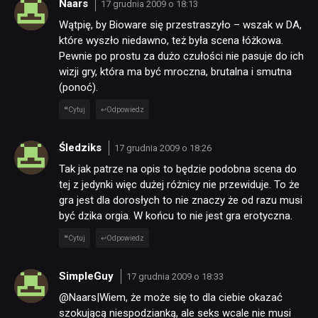
Naars
17 grudnia 2009 o 18:13
Wątpię, by Bioware się przestraszyło – wszak w DA,
które wyszło niedawno, też była scena łóżkowa.
Pewnie po prostu za dużo czułości nie pasuje do ich
wizji gry, która ma być mroczna, brutalna i smutna
(ponoć).
Cytuj
Odpowiedz
Śledziks
17 grudnia 2009 o 18:26
Tak jak patrze na opis to będzie podobna scena do
tej z jedynki więc dużej różnicy nie przewiduje. To że
gra jest dla dorosłych to nie znaczy że od razu musi
być dzika orgia. W końcu to nie jest gra erotyczna.
Cytuj
Odpowiedz
SimpleGuy
17 grudnia 2009 o 18:33
NEWSY
@Naars|Wiem, że może się to dla ciebie okazać
szokującą niespodzianką, ale seks wcale nie musi