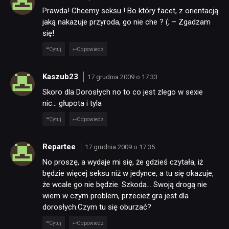
Prawda! Chcemy seksu ! Bo który facet, z orientacją
jaką nakazuje przyroda, go nie che ? (; – Zgadzam
się!
Cytuj
Odpowiedz
Kaszub23
17 grudnia 2009 o 17:33
Skoro dla Dorosłych no to co jest zlego w sexie
nic… głupota i tyla
Cytuj
Odpowiedz
Repartee
17 grudnia 2009 o 17:35
No proszę, a wydaje mi się, że gdzieś czytała, iż
będzie więcej seksu niż w jedynce, a tu się okazuje,
że wcale go nie będzie. Szkoda… Swoją drogą nie
wiem w czym problem, przecież gra jest dla
dorosłych.Czym tu się oburzać?
Cytuj
Odpowiedz