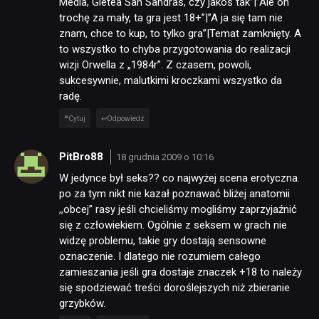
Media, Gietea San Sandras, czy jakoś tak”|”Ale on
trochę za mały, ta gra jest 18+”|”A ja się tam nie
znam, chce to kup, to tylko gra”|Temat zamknięty. A
to wszystko to chyba przygotowania do realizacji
wizji Orwella z „1984r”. Z czasem, powoli,
sukcesywnie, malutkimi kroczkami wszystko da
radę.
Cytuj
Odpowiedz
PitBro88
18 grudnia 2009 o 10:16
W jedynce był seks?? co najwyżej scena erotyczna.
po za tym nikt nie kazał poznawać bliżej anatomii
,,obcej” rasy jeśli chcieliśmy mogliśmy zaprzyjaźnić
się z człowiekiem. Ogólnie z seksem w grach nie
widzę problemu, takie gry dostają sensowne
oznaczenie. I dlatego nie rozumiem całego
zamieszania jeśli gra dostaje znaczek +18 to należy
się spodziewać treści doroślejszych niż zbieranie
grzybków.