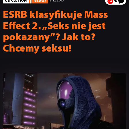
CD-ACTION
NEWSY
17.12.2009
43
ESRB klasyfikuje Mass
Effect 2. „Seks nie jest
pokazany”? Jak to?
Chcemy seksu!