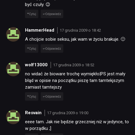
być czuły. 😉
RECENZJE
Cytuj
Odpowiedz
PUBLICYSTYKA
HammerHead
17 grudnia 2009 o 18:42
A chcijcie sobie seksu, jak wam w życiu brakuje. 🙂
KULTURA
Cytuj
Odpowiedz
wolf13000
17 grudnia 2009 o 18:52
RETRO
no widać że bioware trochę wymiękło|PS jest mały
błąd w opisie na początku piszę tam tamtekjszym
TECHNOLOGIE
zamiast tamtejszy
Cytuj
Odpowiedz
DYSKUSJE
Resvain
17 grudnia 2009 o 19:00
eeee tam. Jak nie będzie grzeczniej niż w jedynce, to
JUŻ GRALIŚMY
w porządku ;]