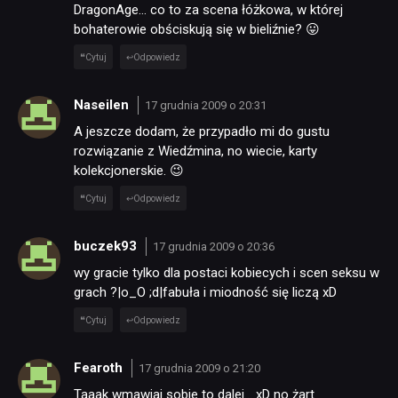
DragonAge… co to za scena łóżkowa, w której
bohaterowie obściskują się w bieliźnie? 😛
Cytuj
Odpowiedz
Naseilen
17 grudnia 2009 o 20:31
A jeszcze dodam, że przypadło mi do gustu
rozwiązanie z Wiedźmina, no wiecie, karty
kolekcjonerskie. 😉
Cytuj
Odpowiedz
buczek93
17 grudnia 2009 o 20:36
wy gracie tylko dla postaci kobiecych i scen seksu w
grach ?|o_O ;d|fabuła i miodność się liczą xD
Cytuj
Odpowiedz
Fearoth
17 grudnia 2009 o 21:20
Taaak wmawiaj sobie to dalej… xD no żart