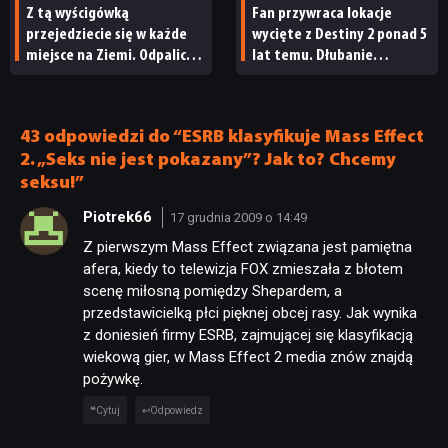
Z tą wyścigówką
Fan przywraca lokacje
przejedziecie się w każde
wycięte z Destiny 2 ponad 5
miejsce na Ziemi. Odpalicie
lat temu. Dłubanie
ją w przeglądarce
w dawnych buildach gry
przynosi pierwsze efekty
43 odpowiedzi do “ESRB klasyfikuje Mass Effect
2. „Seks nie jest pokazany”? Jak to? Chcemy
seksu!”
Piotrek66
17 grudnia 2009 o 14:49
Z pierwszym Mass Effect związana jest pamiętna
afera, kiedy to telewizja FOX zmieszała z błotem
scenę miłosną pomiędzy Shepardem, a
przedstawicielką płci pięknej obcej rasy. Jak wynika
z doniesień firmy ESRB, zajmującej się klasyfikacją
wiekową gier, w Mass Effect 2 media znów znajdą
pożywkę.
Cytuj
Odpowiedz