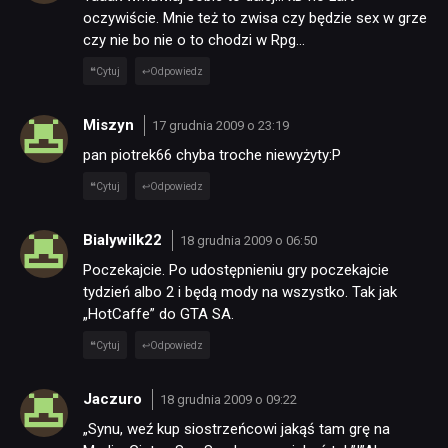
oczywiście. Mnie też to zwisa czy będzie sex w grze
czy nie bo nie o to chodzi w Rpg…
Cytuj
Odpowiedz
Miszyn
17 grudnia 2009 o 23:19
pan piotrek66 chyba troche niewyżyty:P
Cytuj
Odpowiedz
Bialywilk22
18 grudnia 2009 o 06:50
Poczekajcie. Po udostępnieniu gry poczekajcie
tydzień albo 2 i będą mody na wszystko. Tak jak
„HotCaffe” do GTA SA.
Cytuj
Odpowiedz
Jaczuro
18 grudnia 2009 o 09:22
„Synu, weź kup siostrzeńcowi jakąś tam grę na