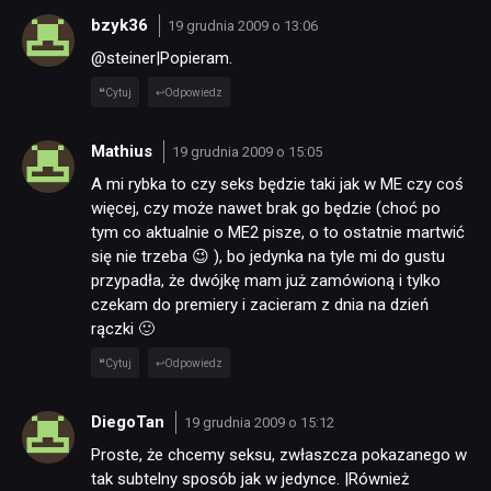
bzyk36
19 grudnia 2009 o 13:06
@steiner|Popieram.
Cytuj
Odpowiedz
Mathius
19 grudnia 2009 o 15:05
A mi rybka to czy seks będzie taki jak w ME czy coś
więcej, czy może nawet brak go będzie (choć po
tym co aktualnie o ME2 pisze, o to ostatnie martwić
się nie trzeba 😉 ), bo jedynka na tyle mi do gustu
przypadła, że dwójkę mam już zamówioną i tylko
czekam do premiery i zacieram z dnia na dzień
rączki 🙂
Cytuj
Odpowiedz
DiegoTan
19 grudnia 2009 o 15:12
Proste, że chcemy seksu, zwłaszcza pokazanego w
tak subtelny sposób jak w jedynce. |Również