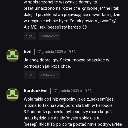
w spolszczonej te wszystkie damny itp.
przetłumaczono na różne c
*e k
y pi
one je**ne i tak
dalej!! I przekleństwa pojawiają się nawet tam gdzie
w oryginale ich nie było! Że tak powiem „kwas” 😛
Ale ME i tak [beeep]isty bardzo 🙂
Cytuj
Odpowiedz
Eon
17 grudnia 2009 o 19:32
Ja chcę dobrej gry. Seksu można poszukać w
pornosach jak ktoś chce.
Cytuj
Odpowiedz
BardockEvil
17 grudnia 2009 o 19:33
Wole takie coś niż wypociny jakie z,,seksem”(jeśli
można to tak nazwać)poroniła beth w Falloucie
3.Podchodzi panienka pyta się czy mam kogoś …
uuuu będzie się działo(myślę sobie)…a tu
[beeep]!!!Nic!!!To po co ta postać mnie podrywa?Nie