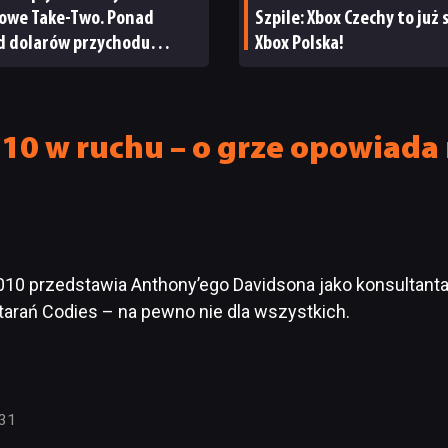
sowe Take-Two. Ponad
Szpile: Xbox Czechy to już
rd dolarów przychodu
Xbox Polska!
cja giełdy
10 w ruchu – o grze opowiada
010 przedstawia Anthony’ego Davidsona jako konsultanta
tarań Codies – na pewno nie dla wszystkich.
:31