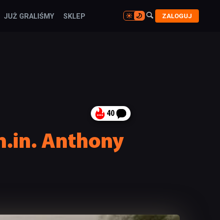

ZALOGUJ
JUŻ GRALIŚMY
SKLEP

40
m.in. Anthony