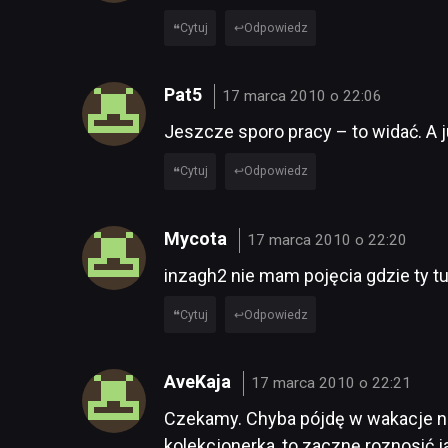
Cytuj
Odpowiedz
Pat5
17 marca 2010 o 22:06
Jeszcze sporo pracy – to widać. A 
Cytuj
Odpowiedz
Mycota
17 marca 2010 o 22:20
inzagh2 nie mam pojęcia gdzie ty tu
Cytuj
Odpowiedz
AveKaja
17 marca 2010 o 22:21
Czekamy. Chyba pójdę w wakacje na 
kolekcjonerka, to zacznę roznosić j