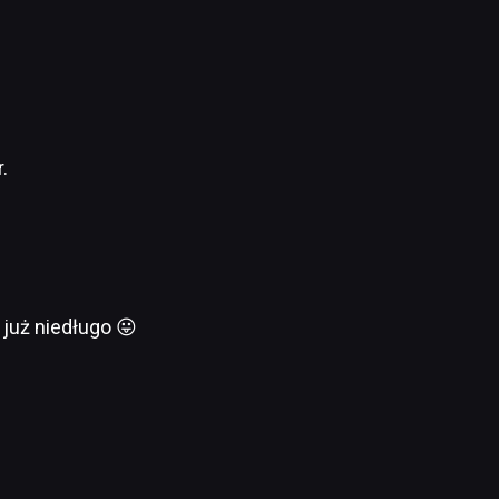
.
 już niedługo 😛