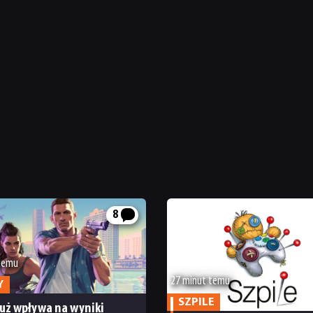
8
 temu
27 minut temu
Y
SZPILE
już wpływa na wyniki