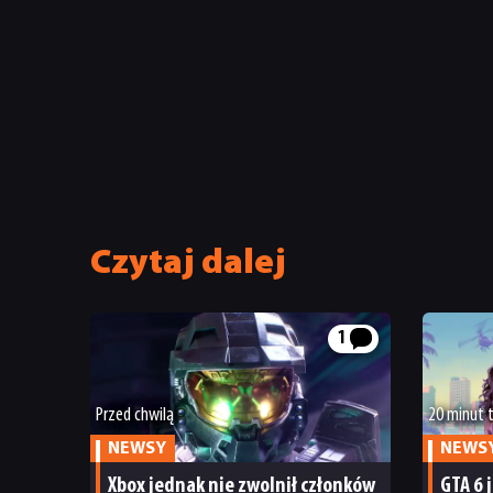
Czytaj dalej
1
Przed chwilą
20 minut
NEWSY
NEWS
Xbox jednak nie zwolnił członków
GTA 6 