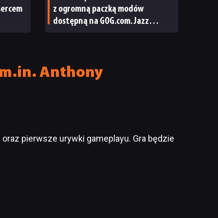
 sercem
z ogromną paczką modów
dostępną na GOG.com. Jazz
Jackrabbit 2 Plus pobierzecie
jednym kliknięciem
 m.in. Anthony
 oraz pierwsze urywki gameplayu. Gra będzie