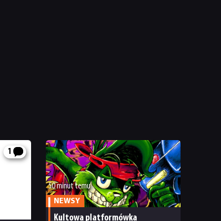
1
50 minut temu
NEWSY
Kultowa platformówka