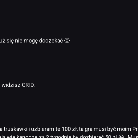
już się nie mogę doczekać 🙂
 widzisz GRID.
truskawki i uzbieram te 100 zł, ta gra musi być moim Pr
aja wielkanocne za 2 tygodnie by dozbierać 50 zł 😀 . Mu