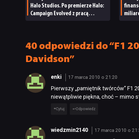
Halo Studios. Po premierze Halo:
finan
Campaign Evolved z pracą
milia
pożegnały się inne osoby
i reak
40 odpowiedzi do “F1 20
Davidson”
enki
17 marca 2010 o 21:20
Pierwszy „pamiętnik twórców” F1 2
niewątpliwie piękna, choć – mimo s
Cytuj
Odpowiedz
wiedzmin2140
17 marca 2010 o 21