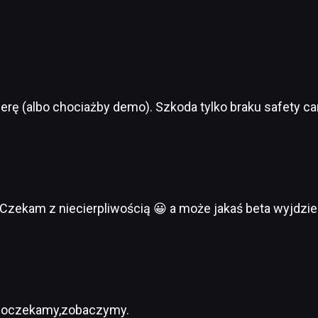
erę (albo chociażby demo). Szkoda tylko braku safety car
 Czekam z niecierpliwością 😀 a może jakaś beta wyjdzie
e poczekamy,zobaczymy.