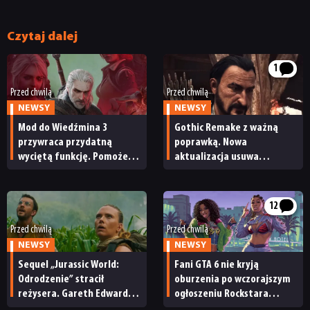
Czytaj dalej
DYSKUSJE
1
JUŻ GRALIŚMY
Przed chwilą
Przed chwilą
NEWSY
NEWSY
Mod do Wiedźmina 3
Gothic Remake z ważną
SKLEP
przywraca przydatną
poprawką. Nowa
wyciętą funkcję. Pomoże
aktualizacja usuwa
przygotować się na nowy
poważne błędy i naprawia
dodatek Pieśni przeszłości
problemy poprzedniego
patcha
12
Przed chwilą
Przed chwilą
NEWSY
NEWSY
Sequel „Jurassic World:
Fani GTA 6 nie kryją
Odrodzenie” stracił
oburzenia po wczorajszym
reżysera. Gareth Edwards
ogłoszeniu Rockstara
opuszcza świat dinozaurów
i Netfliksa. „To