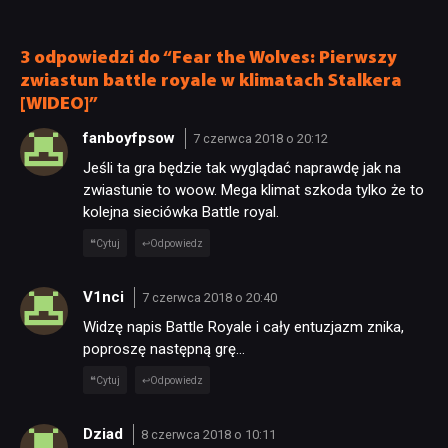
niewyobrażalnie podłe”
3 odpowiedzi do “Fear the Wolves: Pierwszy
zwiastun battle royale w klimatach Stalkera
[WIDEO]”
fanboyfpsow
7 czerwca 2018 o 20:12
Jeśli ta gra będzie tak wyglądać naprawdę jak na
zwiastunie to woow. Mega klimat szkoda tylko że to
kolejna sieciówka Battle royal.
Cytuj
Odpowiedz
V1nci
7 czerwca 2018 o 20:40
Widzę napis Battle Royale i cały entuzjazm znika,
poproszę następną grę…
Cytuj
Odpowiedz
Dziad
8 czerwca 2018 o 10:11