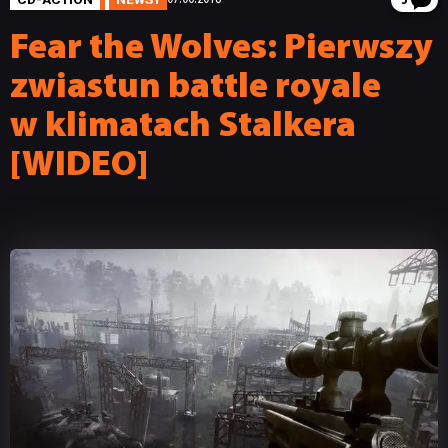
3
Fear the Wolves: Pierwszy
zwiastun battle royale
w klimatach Stalkera
[WIDEO]