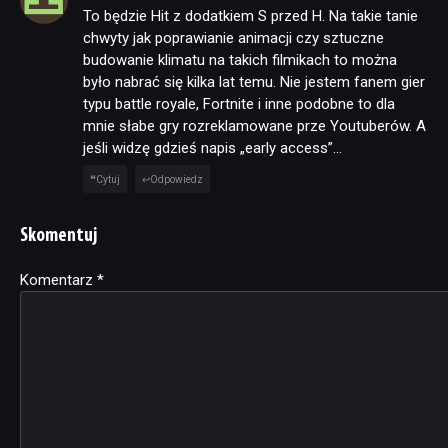
To będzie Hit z dodatkiem S przed H. Na takie tanie
chwyty jak poprawianie animacji czy sztuczne
budowanie klimatu na takich filmikach to można
było nabrać się kilka lat temu. Nie jestem fanem gier
typu battle royale, Fortnite i inne podobne to dla
mnie słabe gry rozreklamowane prze Youtuberów. A
jeśli widzę gdzieś napis „early access”…
Cytuj
Odpowiedz
Skomentuj
Komentarz
Alternative:
*