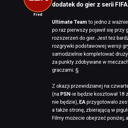
dodatek do gier z serii FIFA
Fred
Ultimate Team
to jedno z ważni
po raz pierwszy pojawił się przy 
rozszerzeń do gier. Jest też b
rozgrywki podstawowej wersji gr
samodzielnie kompletować druży
za punkty zdobywane w meczach o
graczami. §
Z okazji przewidzianej na czwart
(na
PSN
-ie będzie kosztował 18 
nie będzie),
EA
przygotowało zest
a także stronę, zbierającą w pig
Filmy możecie obejrzeć poniżej, a