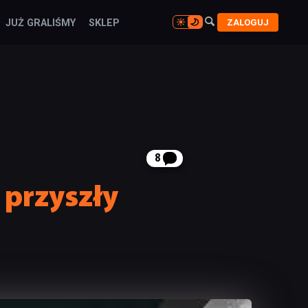

ZALOGUJ
JUŻ GRALIŚMY
SKLEP

8
 przyszły