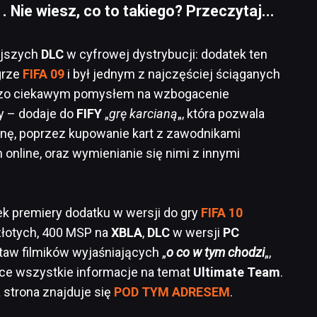
 . Nie wiesz, co to takiego? Przeczytaj...
ejszych
DLC
w cyfrowej dystrybucji: dodatek ten
grze
FIFA 09
i był jednym z najczęściej ściąganych
ardzo ciekawym pomysłem na wzbogacenie
y – dodaje do
FIFY
„
grę karcianą
„, która pozwala
nę, poprzez kupowanie kart z zawodnikami
nline, oraz wymienianie się nimi z innymi
ek premiery dodatku w wersji do gry
FIFA 10
złotych, 400 MSP na
XBLA
,
DLC
w wersji
PC
aw filmików wyjaśniających „
o co w tym chodzi
„,
ułce wszystkie informacje na temat
Ultimate Team
.
 strona znajduje się
POD TYM ADRESEM
.