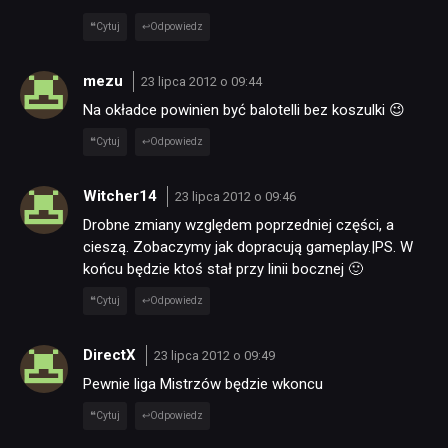
NEWSY
Cytuj
Odpowiedz
mezu
23 lipca 2012 o 09:44
RECENZJE
Na okładce powinien być balotelli bez koszulki 😉
Cytuj
Odpowiedz
PUBLICYSTYKA
Witcher14
23 lipca 2012 o 09:46
KULTURA
Drobne zmiany względem poprzedniej części, a
cieszą. Zobaczymy jak dopracują gameplay.|PS. W
końcu będzie ktoś stał przy linii bocznej 🙂
RETRO
Cytuj
Odpowiedz
TECHNOLOGIE
DirectX
23 lipca 2012 o 09:49
Pewnie liga Mistrzów będzie wkoncu
DYSKUSJE
Cytuj
Odpowiedz