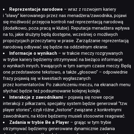
Reprezentacje narodowe
– wraz z rozwojem kariery
i “sławy” kierowanego przez nas menadżera/zawodnika, pojawi
się możliwość przejęcia kontroli nad reprezentacją narodową
(dodatkowo, poza pracą w klubie). Reputacja menadżera wpływa
na to, jakie drużyny będą dostępne, wcześniej o możliwych
propozycjach przeczytamy w prasie. Zarządzanie reprezentacją
narodową odbywać się będzie na oddzielnym ekranie.
Informacje o wynikach
– w trakcie meczy rozgrywanych
w trybie kariery będziemy otrzymywać na bieżąco informacje
o wynikach innych, trwających w tym samym czasie meczy. Będą
one przedstawione tekstowo, a także „głosowo” – odpowiednie
frazy pojawią się w kwestiach wygłaszanych
przez komentatorów. Po zakończeniu meczu, na ekranach menu
słychać będzie też podsumowanie kolejnej kolejki.
Interakcje z zawodnikami
– pojawią się nowe opcje
interakcji z piłkarzami, specjalny system będzie generował “tzw.
player stories”, czyli różne „historie” związane z konkretnymi
zawodnikami, na które będziemy musieli stosownie reagować.
Zadania w trybie Be a Player
– grając w tym trybie
otrzymywać będziemy generowane dynamicznie zadania