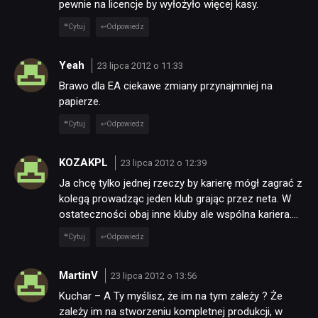
pewnie na licencje by wyłożyło więcej kasy.
Cytuj
Odpowiedz
Yeah
23 lipca 2012 o 11:33
Brawo dla EA ciekawe zmiany przynajmniej na
papierze.
Cytuj
Odpowiedz
KOZAKPL
23 lipca 2012 o 12:39
Ja chcę tylko jednej rzeczy by karierę mógł zagrać z
kolegą prowadząc jeden klub grając przez neta. W
ostateczności obaj inne kluby ale wspólna kariera….
Cytuj
Odpowiedz
MartinV
23 lipca 2012 o 13:56
Kuchar – A Ty myślisz, że im na tym zależy ? Że
zależy im na stworzeniu kompletnej produkcji, w