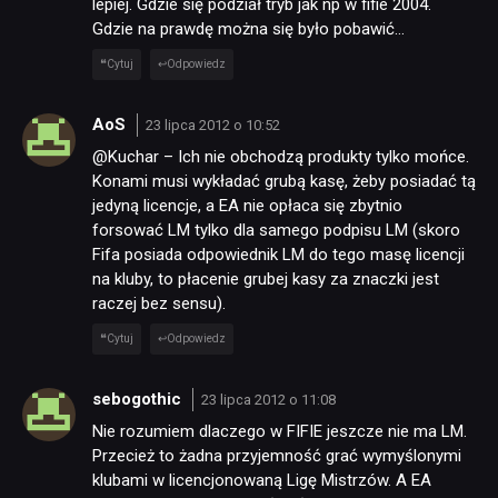
lepiej. Gdzie się podział tryb jak np w fifie 2004.
Gdzie na prawdę można się było pobawić…
Cytuj
Odpowiedz
AoS
23 lipca 2012 o 10:52
@Kuchar – Ich nie obchodzą produkty tylko mońce.
Konami musi wykładać grubą kasę, żeby posiadać tą
jedyną licencje, a EA nie opłaca się zbytnio
forsować LM tylko dla samego podpisu LM (skoro
Fifa posiada odpowiednik LM do tego masę licencji
na kluby, to płacenie grubej kasy za znaczki jest
raczej bez sensu).
Cytuj
Odpowiedz
sebogothic
23 lipca 2012 o 11:08
Nie rozumiem dlaczego w FIFIE jeszcze nie ma LM.
Przecież to żadna przyjemność grać wymyślonymi
klubami w licencjonowaną Ligę Mistrzów. A EA