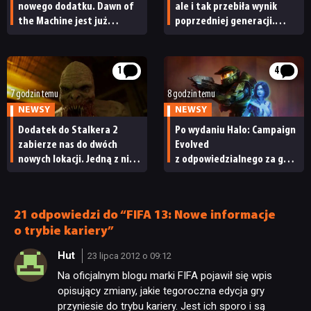
nowego dodatku. Dawn of
ale i tak przebiła wynik
the Machine jest już
poprzedniej generacji.
dostępny
Nintendo ma powody
do radości
1
4
7 godzin temu
8 godzin temu
NEWSY
NEWSY
Dodatek do Stalkera 2
Po wydaniu Halo: Campaign
zabierze nas do dwóch
Evolved
nowych lokacji. Jedną z nich
z odpowiedzialnego za grę
seria obiecywała
studia zwolniono
od samego początku
pracowników
21 odpowiedzi do “FIFA 13: Nowe informacje
o trybie kariery”
Hut
23 lipca 2012 o 09:12
Na oficjalnym blogu marki FIFA pojawił się wpis
opisujący zmiany, jakie tegoroczna edycja gry
przyniesie do trybu kariery. Jest ich sporo i są