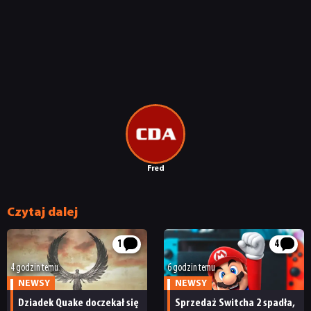
Fred
Czytaj dalej
1
4
4 godzin temu
6 godzin temu
NEWSY
NEWSY
Dziadek Quake doczekał się
Sprzedaż Switcha 2 spadła,