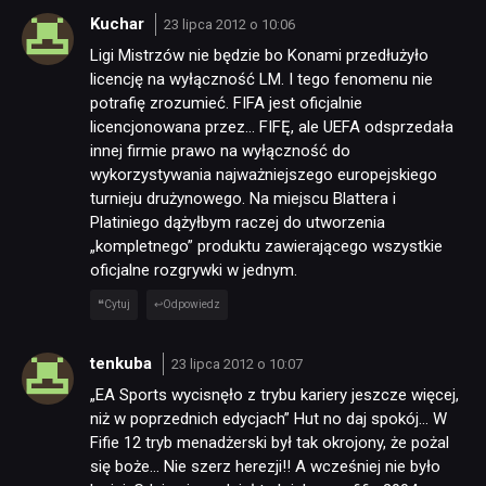
Kuchar
23 lipca 2012 o 10:06
JUŻ GRALIŚMY
Ligi Mistrzów nie będzie bo Konami przedłużyło
licencję na wyłączność LM. I tego fenomenu nie
potrafię zrozumieć. FIFA jest oficjalnie
SKLEP
licencjonowana przez… FIFĘ, ale UEFA odsprzedała
innej firmie prawo na wyłączność do
wykorzystywania najważniejszego europejskiego
turnieju drużynowego. Na miejscu Blattera i
Platiniego dążyłbym raczej do utworzenia
„kompletnego” produktu zawierającego wszystkie
oficjalne rozgrywki w jednym.
Cytuj
Odpowiedz
tenkuba
23 lipca 2012 o 10:07
„EA Sports wycisnęło z trybu kariery jeszcze więcej,
niż w poprzednich edycjach” Hut no daj spokój… W
Fifie 12 tryb menadżerski był tak okrojony, że pożal
się boże… Nie szerz herezji!! A wcześniej nie było