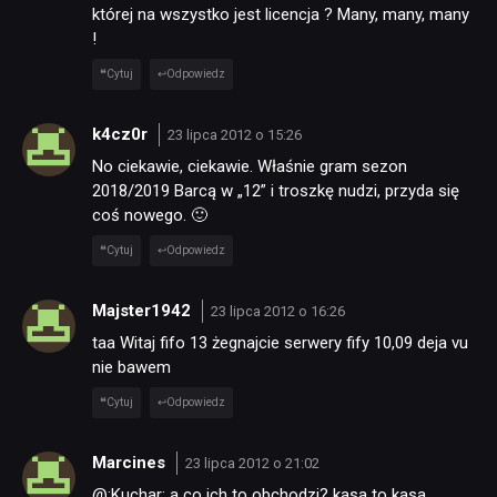
której na wszystko jest licencja ? Many, many, many
!
Cytuj
Odpowiedz
k4cz0r
23 lipca 2012 o 15:26
No ciekawie, ciekawie. Właśnie gram sezon
2018/2019 Barcą w „12” i troszkę nudzi, przyda się
coś nowego. 🙂
Cytuj
Odpowiedz
Majster1942
23 lipca 2012 o 16:26
taa Witaj fifo 13 żegnajcie serwery fify 10,09 deja vu
nie bawem
Cytuj
Odpowiedz
Marcines
23 lipca 2012 o 21:02
@:Kuchar: a co ich to obchodzi? kasa to kasa