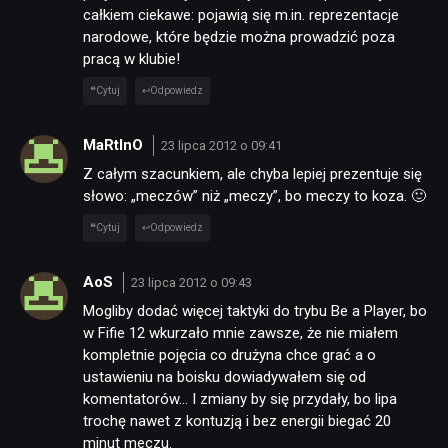
całkiem ciekawe: pojawią się m.in. reprezentacje
narodowe, które będzie można prowadzić poza
pracą w klubie!
Cytuj
Odpowiedz
MaRtInO
23 lipca 2012 o 09:41
Z całym szacunkiem, ale chyba lepiej prezentuje się
słowo: „meczów” niż „meczy”, bo meczy to koza. 🙂
Cytuj
Odpowiedz
AoS
23 lipca 2012 o 09:43
Mogliby dodać więcej taktyki do trybu Be a Player, bo
w Fifie 12 wkurzało mnie zawsze, że nie miałem
kompletnie pojęcia co drużyna chce grać a o
ustawieniu na boisku dowiadywałem się od
komentatorów… I zmiany by się przydały, bo lipa
trochę nawet z kontuzją i bez energii biegać 20
minut meczu.