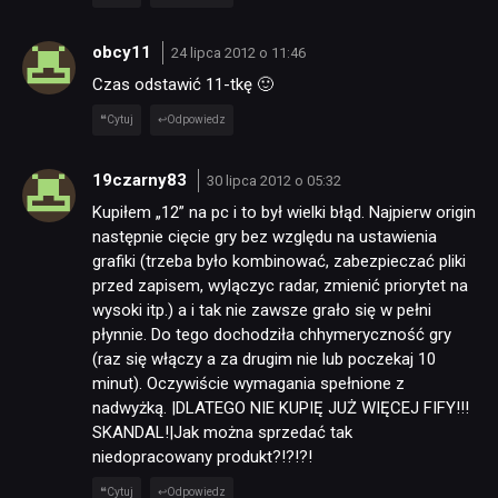
obcy11
24 lipca 2012 o 11:46
Czas odstawić 11-tkę 🙂
Cytuj
Odpowiedz
19czarny83
30 lipca 2012 o 05:32
Kupiłem „12” na pc i to był wielki błąd. Najpierw origin
następnie cięcie gry bez względu na ustawienia
grafiki (trzeba było kombinować, zabezpieczać pliki
przed zapisem, wylączyc radar, zmienić priorytet na
wysoki itp.) a i tak nie zawsze grało się w pełni
płynnie. Do tego dochodziła chhymeryczność gry
(raz się włączy a za drugim nie lub poczekaj 10
minut). Oczywiście wymagania spełnione z
nadwyżką. |DLATEGO NIE KUPIĘ JUŻ WIĘCEJ FIFY!!!
SKANDAL!|Jak można sprzedać tak
niedopracowany produkt?!?!?!
Cytuj
Odpowiedz