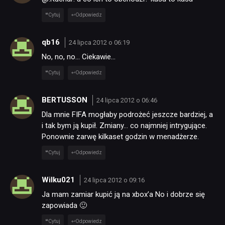
Cytuj
Odpowiedz
qb16
24 lipca 2012 o 06:19
No, no, no… Ciekawie…
Cytuj
Odpowiedz
BERTUSSON
24 lipca 2012 o 06:46
Dla mnie FIFA mogłaby podrożeć jeszcze bardziej, a
i tak bym ją kupił. Zmiany… co najmniej intrygujące.
Ponownie zarwę kilkaset godzin w menadżerze.
Cytuj
Odpowiedz
Wilku021
24 lipca 2012 o 09:16
Ja mam zamiar kupić ją na xbox’a No i dobrze się
zapowiada 🙂
Cytuj
Odpowiedz