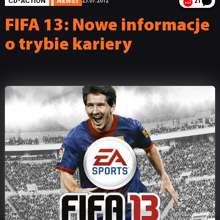
CD-ACTION
NEWSY
23.07.2012
21
FIFA 13: Nowe informacje
o trybie kariery