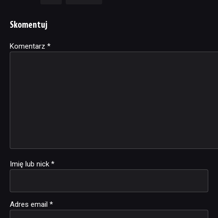
Skomentuj
Komentarz
Alternative:
*
Imię lub nick
*
Adres email
*