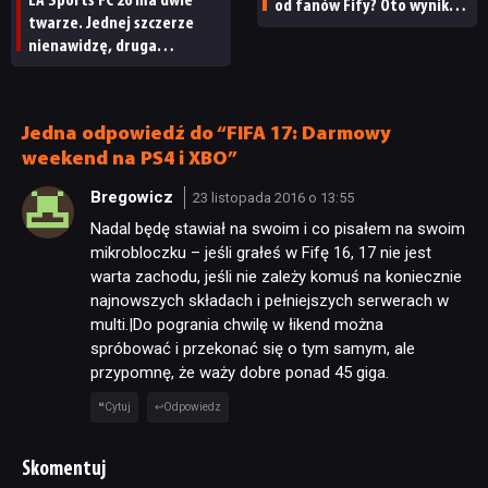
EA Sports FC 26 ma dwie
od fanów Fify? Oto wyniki
twarze. Jednej szczerze
ciekawego badania
nienawidzę, druga
przypomniała mi o Pro
Evolution Soccer
[RECENZJA]
Jedna odpowiedź do “FIFA 17: Darmowy
weekend na PS4 i XBO”
Bregowicz
23 listopada 2016 o 13:55
Nadal będę stawiał na swoim i co pisałem na swoim
mikrobloczku – jeśli grałeś w Fifę 16, 17 nie jest
warta zachodu, jeśli nie zależy komuś na koniecznie
najnowszych składach i pełniejszych serwerach w
multi.|Do pogrania chwilę w łikend można
spróbować i przekonać się o tym samym, ale
przypomnę, że waży dobre ponad 45 giga.
Cytuj
Odpowiedz
Skomentuj