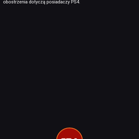
obostrzenia dotyczą posiadaczy PS4.
NEWSY
RECENZJE
PUBLICYSTYKA
KULTURA