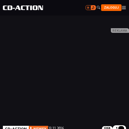


ZALOGUJ


CD-ACTION
NEWSY
23.11.2016