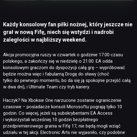
Każdy konsolowy fan piłki nożnej, który jeszcze nie
grał w nową Fifę, niech się wstydzi i nadrobi
zaległości w najbliższy weekend.
Akcja promocyjna ruszy w czwartek o godzinie 17:00 czasu
polskiego, a zakończy się w niedzielę o 21:00. EA odda
konsolowym graczom do dyspozycji całą grę – wypróbować
będzie można więc i fabularną Drogę do sławy (choć
tylko do pewnego momentu, bo da się ją spokojnie przejść całą
w dwa dni), i Ultimate Team czy tryb kariery.
Haczyk? Na Xboksie One narzucone zostanie ograniczenie
czasowe – posiadacze konsoli Microsoftu pograją tylko 10
godzin. Co więcej, jeżeli są subskrybentami EA Access
i wykorzystali wcześniej 10 godzin bezpłatnego
przedpremierowego grania w Fifę 17, nie będą mogli wziąć
udziału w tej akcji. Electronic Arts nie wyjasniło, czy podobne