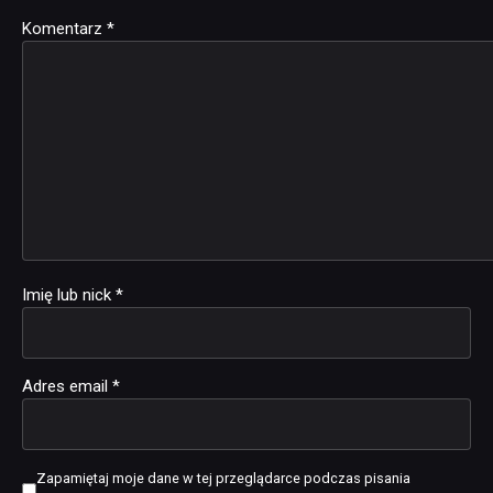
Komentarz
Alternative:
*
Imię lub nick
*
Adres email
*
Zapamiętaj moje dane w tej przeglądarce podczas pisania