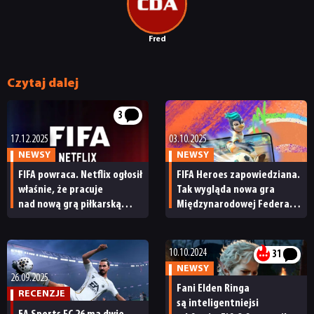
RETRO
Fred
TECHNOLOGIE
Czytaj dalej
DYSKUSJE
3
17.12.2025
03.10.2025
JUŻ GRALIŚMY
NEWSY
NEWSY
FIFA powraca. Netflix ogłosił
FIFA Heroes zapowiedziana.
właśnie, że pracuje
Tak wygląda nowa gra
SKLEP
nad nową grą piłkarską
Międzynarodowej Federacji
ze znanego cyklu
Piłki Nożnej
10.10.2024
31
NEWSY
26.09.2025
Fani Elden Ringa
RECENZJE
są inteligentniejsi