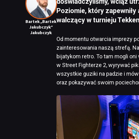
doświadczyliśmy, wciąż ut
Poziomie, który zapewniły
walczący w turnieju Tekken
Bartek „Bartek
Jakubczyk”
Jakubczyk
Od momentu otwarcia imprezy po 
zainteresowania naszą strefą. N
bijatykom retro. To tam mogli on
w Street Fighterze 2, wyrywać pi
wszystkie guziki na padzie i mówi
oraz pokazywać swoim pociechom, 