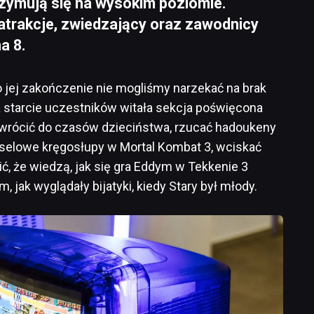
rzymują się na wysokim poziomie.
 atrakcje, zwiedzający oraz zawodnicy
a 8.
jej zakończenie nie mogliśmy narzekać na brak
a starcie uczestników witała sekcja poświęcona
i wrócić do czasów dzieciństwa, rzucać hadoukeny
kselowe kręgosłupy w Mortal Kombat 3, wciskać
ć, że wiedzą, jak się gra Eddym w Tekkenie 3
jak wyglądały bijatyki, kiedy Stary był młody.