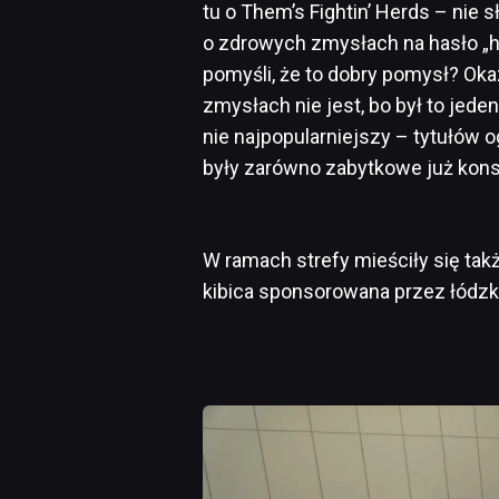
tu o Them’s Fightin’ Herds – nie s
o zdrowych zmysłach na hasło „h
pomyśli, że to dobry pomysł? Oka
zmysłach nie jest, bo był to jeden
nie najpopularniejszy – tytułów o
były zarówno zabytkowe już konso
W ramach strefy mieściły się także
kibica sponsorowana przez łódzk