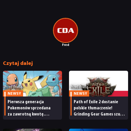
RECENZJE
PUBLICYSTYKA
Fred
KULTURA
Czytaj dalej
RETRO
Przed chwilą
Przed chwilą
TECHNOLOGIE
NEWSY
NEWSY
Pierwsza generacja
Path of Exile 2 dostanie
Pokemonów sprzedana
polskie tłumaczenie!
DYSKUSJE
za zawrotną kwotę.
Grinding Gear Games szuka
Kolejna historyczna
osoby do zrealizowania
transakcja na rynku
lokalizacji
JUŻ GRALIŚMY