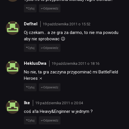
Cytuj
Odpowiedz
Defhel
19 października 2011 o 15:52
Oj czekam… a ze gra za darmo, to nie ma powodu
aby nie sprobowac 😉
Cytuj
Odpowiedz
HeklusDwa
19 października 2011 o 18:16
No nie, ta gra zaczyna przypominać mi BattleField
Heroes :<
Cytuj
Odpowiedz
Ike
19 października 2011 o 20:04
coś a’la Heavy&Enginner w jednym ?
Cytuj
Odpowiedz