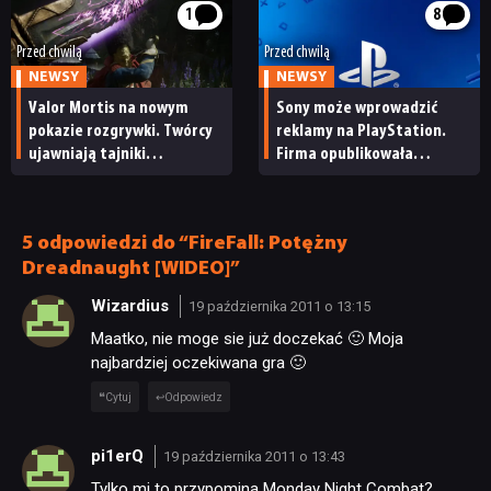
kolekcjonerskim
1
8
Przed chwilą
Przed chwilą
SKLEP
NEWSY
NEWSY
Valor Mortis na nowym
Sony może wprowadzić
pokazie rozgrywki. Twórcy
reklamy na PlayStation.
ujawniają tajniki
Firma opublikowała
efektownego systemu
niepokojące oferty pracy
walki
5 odpowiedzi do “FireFall: Potężny
Dreadnaught [WIDEO]”
Wizardius
19 października 2011 o 13:15
Maatko, nie moge sie już doczekać 🙂 Moja
najbardziej oczekiwana gra 🙂
Cytuj
Odpowiedz
pi1erQ
19 października 2011 o 13:43
Tylko mi to przypomina Monday Night Combat?