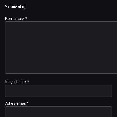
Skomentuj
Komentarz
Alternative:
*
Imię lub nick
*
Adres email
*