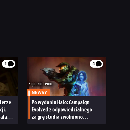
1
4
3 godzin temu
NEWSY
ierze
Po wydaniu Halo: Campaign
ji.
Evolved z odpowiedzialnego
wała
za grę studia zwolniono
pracowników