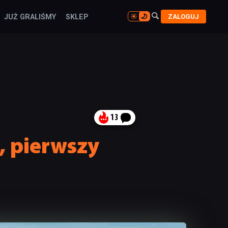

ZALOGUJ
JUŻ GRALIŚMY
SKLEP

13
, pierwszy