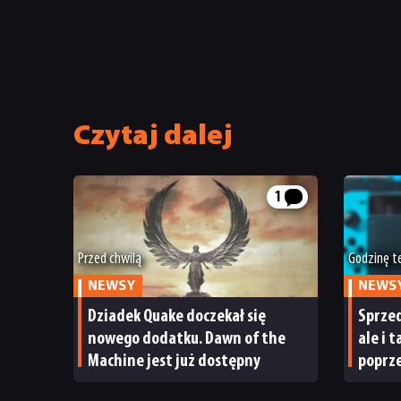
Czytaj dalej
1
Przed chwilą
Godzinę 
NEWSY
NEWS
Dziadek Quake doczekał się
Sprzed
nowego dodatku. Dawn of the
ale i 
Machine jest już dostępny
poprze
ma po