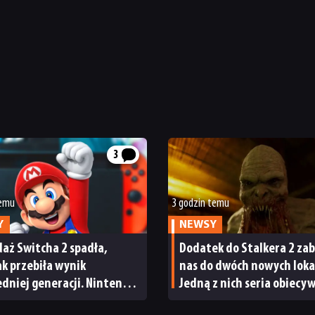
3
temu
3 godzin temu
Y
NEWSY
aż Switcha 2 spadła,
Dodatek do Stalkera 2 zab
tak przebiła wynik
nas do dwóch nowych lokac
dniej generacji. Nintendo
Jedną z nich seria obiecy
wody do radości
od samego początku