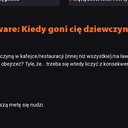
zapowiadają nadchodząc
zmiany
ware: Kiedy goni cię dziewcz
wczyną w kafejce/restauracji (innej niż wszystkie)/na ła
ie obejrzeć? Tyle, że… trzeba się wtedy liczyć z konsekwe
szą metę się nudzi.