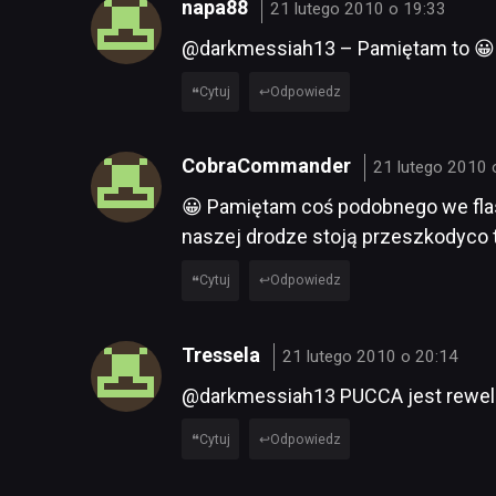
napa88
21 lutego 2010 o 19:33
@darkmessiah13 – Pamiętam to 😀 
Cytuj
Odpowiedz
CobraCommander
21 lutego 2010 
😀 Pamiętam coś podobnego we flas
naszej drodze stoją przeszkodyco tr
Cytuj
Odpowiedz
Tressela
21 lutego 2010 o 20:14
@darkmessiah13 PUCCA jest rewela
Cytuj
Odpowiedz