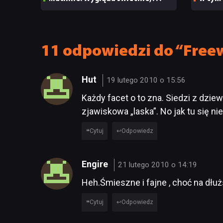
ale ma parę problemów [RECENZJA
TECHNICZNA]
11 odpowiedzi do “Free
Hut
19 lutego 2010 o 15:56
Każdy facet o to zna. Siedzi z dzie
zjawiskowa „laska”. No jak tu się n
Cytuj
Odpowiedz
Engire
21 lutego 2010 o 14:19
Heh.Śmieszne i fajne , choć na dłuż
Cytuj
Odpowiedz