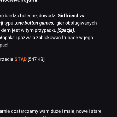
yć bardzo bolesne, dowodzi
Girlfriend vs
ji typu „
one button games
„, gier obsługiwanych
skiem jest w tym przypadku
[Spacja]
,
hłopaka i pozwala zablokować frunące w jego
apać!
rzecie
STĄD
[547 KB]
larnie dostarczamy wam duże i małe, nowe i stare,