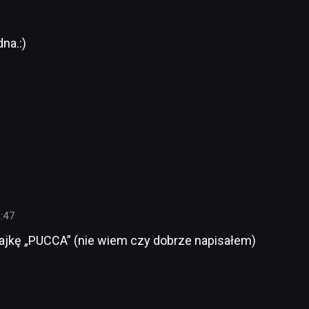
na.:)
8:47
bajkę „PUCCA” (nie wiem czy dobrze napisałem)