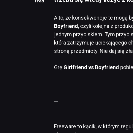
Fred
A to, że konsekwencje te mogą b
Boyfriend
, czyli kolejna z produkc
jednym przyciskiem. Tym przyci
która zatrzymuje uciekającego c
stronę przedmioty. Nie daj się zł
Grę
Girlfriend vs Boyfriend
pobie
—
Freeware to kącik, w którym regu