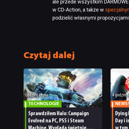
ale przede wszystkim DARMOWE g
w CD-Action, a także w
specjalny
podzielić własnymi propozycjami
Czytaj dalej
Godzinę temu
4 godzin 
TECHNOLOGIE
NEWS
Sprawdziłem Halo: Campaign
Dying 
Evolved na PC, PS5 i Steam
Day i 
Machine. Wygląda świetnie,
w tym