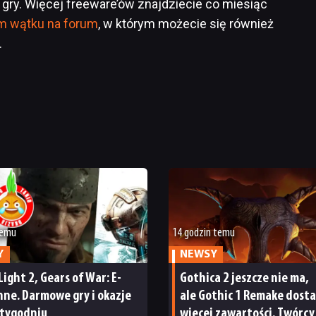
ry. Więcej freeware’ów znajdziecie co miesiąc
m wątku na forum
, w którym możecie się również
.
temu
14 godzin temu
Y
NEWSY
Light 2, Gears of War: E-
Gothica 2 jeszcze nie ma,
inne. Darmowe gry i okazje
ale Gothic 1 Remake dost
 tygodniu
więcej zawartości. Twórcy