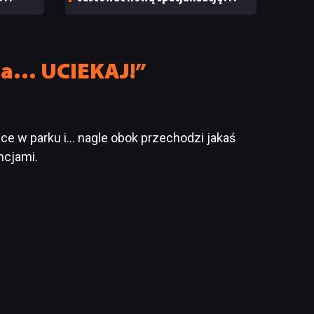
e
oraz system craftingu
yna… UCIEKAJ!”
wce w parku i… nagle obok przechodzi jakaś
ncjami.