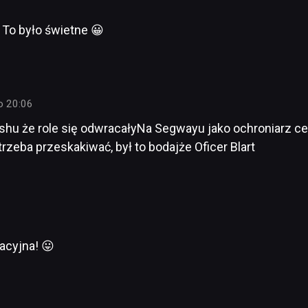
To było świetne 😀
o 20:06
hu że role się odwracałyNa Segwayu jako ochroniarz cen
zeba przeskakiwać, był to bodajże Oficer Blart
cyjna! 😛