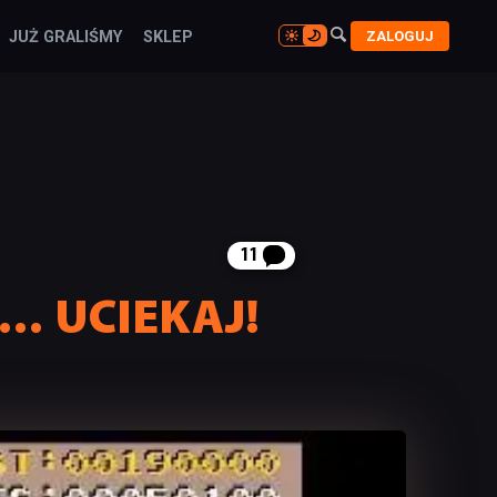

ZALOGUJ
JUŻ GRALIŚMY
SKLEP

11
na… UCIEKAJ!