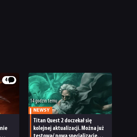
4
14 godzin temu
NEWSY
Titan Quest 2 doczekał się
anie
kolejnej aktualizacji. Można już
testować nową specjalizację