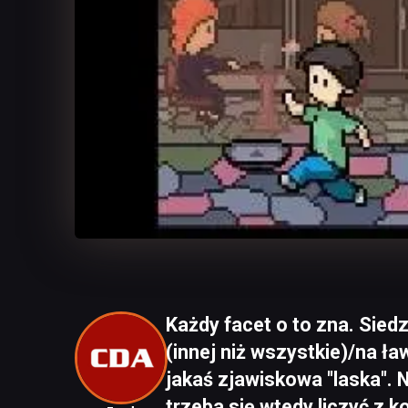
Każdy facet o to zna. Sied
(innej niż wszystkie)/na ła
jakaś zjawiskowa "laska". No
trzeba się wtedy liczyć z 