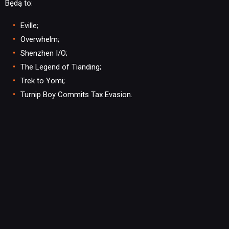
Będą to:
DYSKUSJE
Eville;
Overwhelm;
JUŻ GRALIŚMY
Shenzhen I/O;
The Legend of Tianding;
SKLEP
Trek to Yomi;
Turnip Boy Commits Tax Evasion.