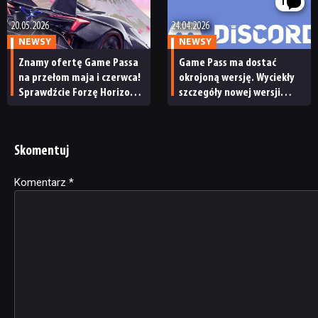
1
20.05.2026
24.04.2026
NEWSY
NEWSY
Znamy ofertę Game Passa
Game Pass ma dostać
na przełom maja i czerwca!
okrojoną wersję. Wyciekły
Sprawdźcie Forzę Horizon
szczegóły nowej wersji
6, kosmicznego erpega
subskrypcji
i symulator parku
dinozaurów
Skomentuj
Komentarz
Alternative:
*