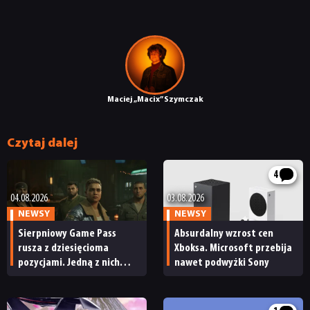
Maciej „Macix” Szymczak
Czytaj dalej
4
04.08.2026
03.08.2026
NEWSY
NEWSY
Sierpniowy Game Pass
Absurdalny wzrost cen
rusza z dziesięcioma
Xboksa. Microsoft przebija
pozycjami. Jedną z nich
nawet podwyżki Sony
trzeba jednak szybko ograć