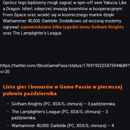
Oprócz tego będziemy mogli zagrać w spin-off serii Yakuza, Like
a Dragon: Ishin!, odeprzeć inwazję kosmitów w kooperacyjnym
From Space oraz wcielić się w kosmicznego marine dzięki
Warhammer 40,000: Darktide. Dodatkowo od wczoraj możemy
ogrywać
zapowiedziane kilka tygodni temu Gotham Knights
oraz The Lamplighter’s League.
https://twitter.com/XboxGamePass/status/1709192225475944689?
s=20
Lista gier i bonusów w Game Passie w pierwszej
połowie października
Gotham Knights (PC, XSX/S, chmura) – 3 października;
The Lamplighter’s League (PC, XSX/S, chmura) – 3
października;
Warhammer 40,000: Darktide (PC, XSX/S, chmura) – 4