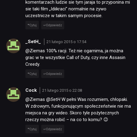
komentarzach ludzie sie tym jaraja to przyponina mi
sie taki film „Idiikraci” normalnie na zywo
uczestnicze w takim samym procesie.
Cytuj
Odpowiedz
_SetH_
21 lutego 2015 o 17:54
@Ziemas 100% racji. Też nie ogarnima, ja można
grac w te wszystkie Call of Duty, czy inne Assasin
Creedy.
Cytuj
Odpowiedz
Cock
21 lutego 2015 o 22:08
@Ziemas @
SetH
W pełni Was rozumiem, chłopaki.
W zdrowym, funkcjonującym społeczeństwie nie ma
miejsca na gry wideo. Skoro tyle pożytecznych
rzeczy można robić – na co to komu? 😉
Cytuj
Odpowiedz