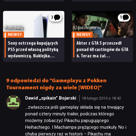
ma niedługo wydać port
wynikiem w historii Star
NEWSY
Wars
3
1
RECENZJE
Przed chwilą
12 godzin temu
NEWSY
NEWSY
Sony ostrzega kupujących
Aktor z GTA 5 przeszedł
PUBLICYSTYKA
PS5 przed własną polityką
ponad 60 castingów do GTA
wydawniczą. Naklejka
6. Teraz ma żal
na pudełku kończy dyskusję
do Rockstara
KULTURA
9 odpowiedzi do “Gameplayu z Pokken
RETRO
Tournament nigdy za wiele [WIDEO]”
Dawid „spikain” Bojarski
18 lutego 2015 o 18:42
TECHNOLOGIE
…zwłaszcza jeśli gameplay składa się na trwający
ponad cztery minuty trailer, podczas którego
możemy zobaczyć Pikachu papugującego
DYSKUSJE
Heihachiego. I Machampa prężącego muskuły. No i
chyba pierwszy raz w historii – Pikachu ma