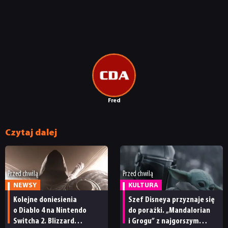
Fred
Czytaj dalej
Przed chwilą
Przed chwilą
NEWSY
KULTURA
Kolejne doniesienia
Szef Disneya przyznaje się
o Diablo 4 na Nintendo
do porażki. „Mandalorian
Switcha 2. Blizzard
i Grogu” z najgorszym