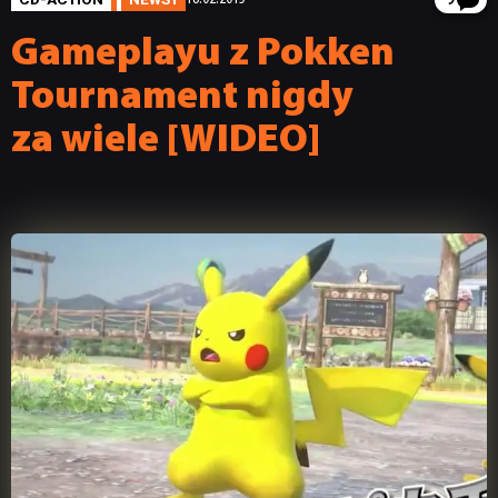
9
Gameplayu z Pokken
Tournament nigdy
za wiele [WIDEO]