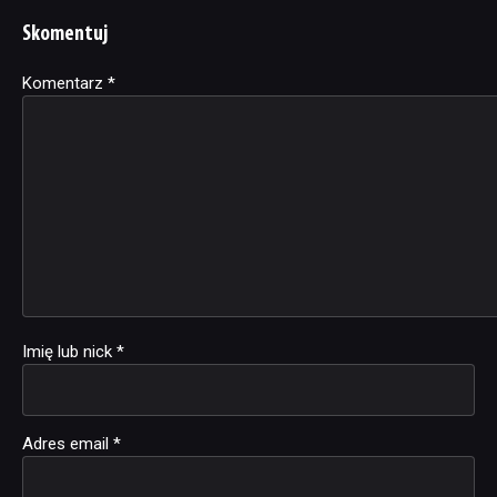
Skomentuj
Komentarz
Alternative:
*
Imię lub nick
*
Adres email
*