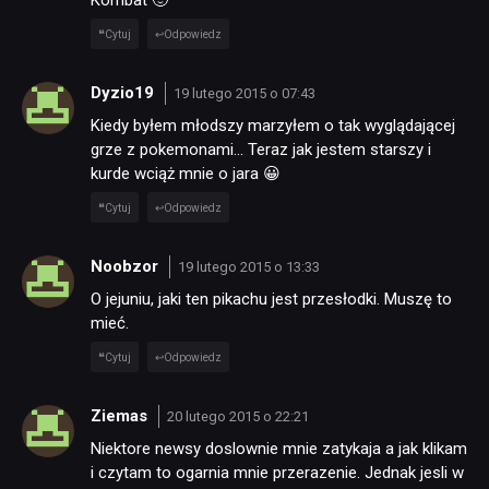
Cytuj
Odpowiedz
Dyzio19
19 lutego 2015 o 07:43
Kiedy byłem młodszy marzyłem o tak wyglądającej
grze z pokemonami… Teraz jak jestem starszy i
kurde wciąż mnie o jara 😀
Cytuj
Odpowiedz
Noobzor
19 lutego 2015 o 13:33
O jejuniu, jaki ten pikachu jest przesłodki. Muszę to
mieć.
Cytuj
Odpowiedz
Ziemas
20 lutego 2015 o 22:21
Niektore newsy doslownie mnie zatykaja a jak klikam
i czytam to ogarnia mnie przerazenie. Jednak jesli w