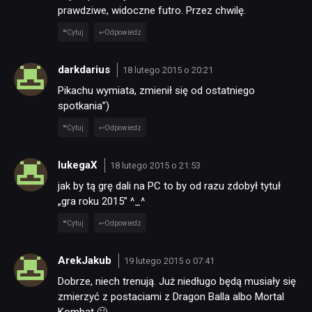
prawdziwe, widoczne futro. Przez chwilę.
JUŻ GRALIŚMY
Cytuj
Odpowiedz
SKLEP
darkdarius
18 lutego 2015 o 20:21
Pikachu wymiata, zmienił się od ostatniego
spotkania”)
Cytuj
Odpowiedz
lukegaX
18 lutego 2015 o 21:53
jak by tą grę dali na PC to by od razu zdobył tytuł
„gra roku 2015” ^_^
Cytuj
Odpowiedz
ArekJakub
19 lutego 2015 o 07:41
Dobrze, niech trenują. Już niedługo będą musiały się
zmierzyć z postaciami z Dragon Balla albo Mortal
Kombat 🙂