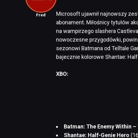
Microsoft ujawnił najnowszy zest
Fred
abonament. Miłośnicy tytułów ak
na wampirzego slashera Castlevan
nowoczesne przygodówki, powinn
sezonowi Batmana od Telltale Ga
bajecznie kolorowe Shantae: Half
XBO:
Batman: The Enemy Within –
Shantae: Half-Genie Hero
(16