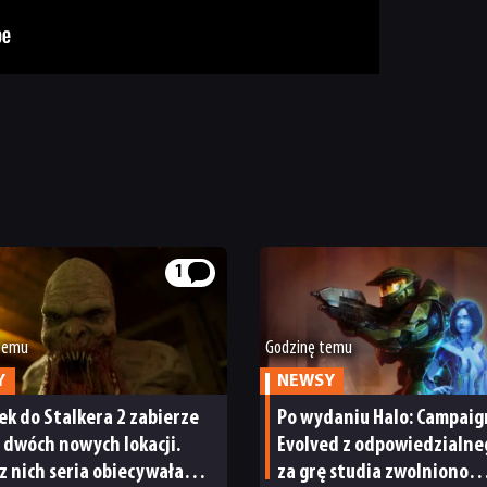
1
 temu
Godzinę temu
Y
NEWSY
k do Stalkera 2 zabierze
Po wydaniu Halo: Campaig
 dwóch nowych lokacji.
Evolved z odpowiedzialne
z nich seria obiecywała
za grę studia zwolniono