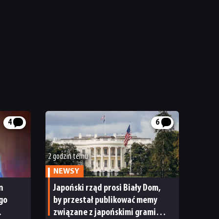
4
6
2 godzin temu
NEWSY
n
Japoński rząd prosi Biały Dom,
go
by przestał publikować memy
związane z japońskimi grami