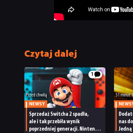
Czytaj dalej
1
Przed chwilą
51 minut
NEWSY
NEWS
Sprzedaż Switcha 2 spadła,
Dodate
ale i tak przebiła wynik
nas do
poprzedniej generacji. Nintendo
Jedną 