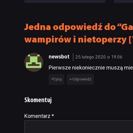
ma powody do radości
od sa
Jedna odpowiedź do “Ga
wampirów i nietoperzy 
newsbot
25 lutego 2020 o 19:06
Pierwsze niekoniecznie muszą mieć
Cytuj
Odpowiedz
Skomentuj
Komentarz
Alternative:
*