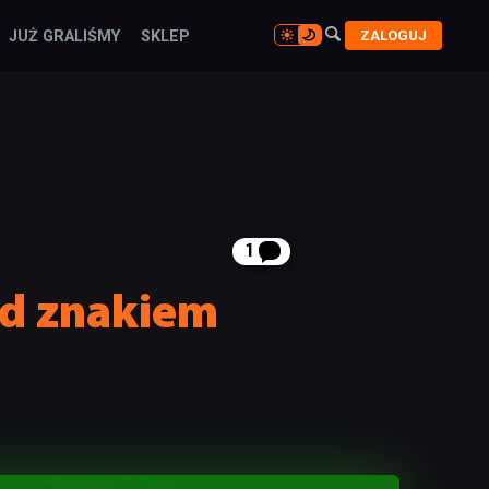

ZALOGUJ
JUŻ GRALIŚMY
SKLEP

1
od znakiem