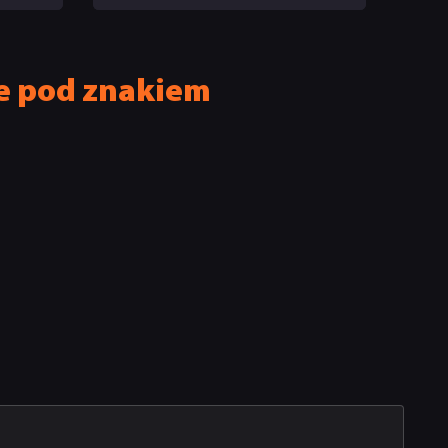
wideo. „To niewłaściwe”
e pod znakiem