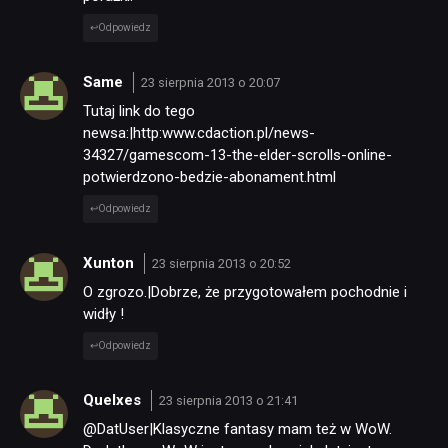
Odpowiedz
Same
23 sierpnia 2013 o 20:07
Tutaj link do tego
newsa:|http:www.cdaction.pl/news-
34327/gamescom-13-the-elder-scrolls-online-
potwierdzono-bedzie-abonament.html
Odpowiedz
Xunton
23 sierpnia 2013 o 20:52
O zgrozo.|Dobrze, że przygotowałem pochodnie i
widły !
Odpowiedz
Quelxes
23 sierpnia 2013 o 21:41
@DatUser|Klasyczne fantasy mam też w WoW.