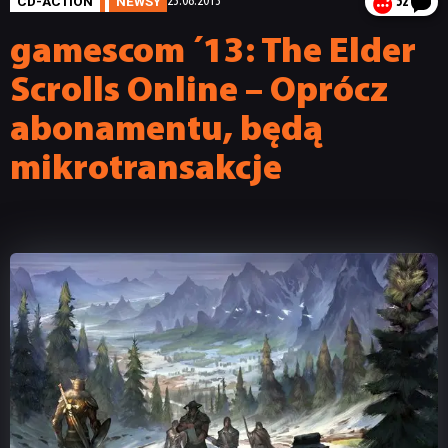
CD-ACTION
NEWSY
23.08.2013
52
gamescom ´13: The Elder
Scrolls Online – Oprócz
abonamentu, będą
mikrotransakcje