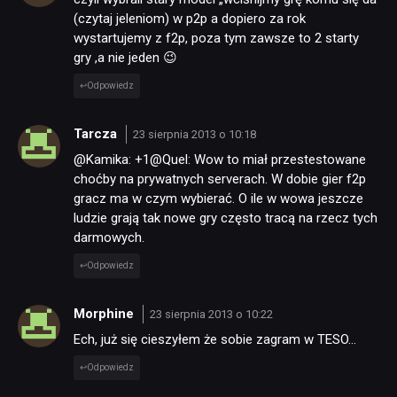
(czytaj jeleniom) w p2p a dopiero za rok
wystartujemy z f2p, poza tym zawsze to 2 starty
gry ,a nie jeden 😉
Odpowiedz
Tarcza
23 sierpnia 2013 o 10:18
@Kamika: +1@Quel: Wow to miał przestestowane
choćby na prywatnych serverach. W dobie gier f2p
gracz ma w czym wybierać. O ile w wowa jeszcze
ludzie grają tak nowe gry często tracą na rzecz tych
darmowych.
Odpowiedz
Morphine
23 sierpnia 2013 o 10:22
Ech, już się cieszyłem że sobie zagram w TESO…
Odpowiedz