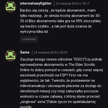
internetowyfighter
23 sierpnia 2013 o 18:17
Bardzo się cieszę , że będzie abonament , mam
tylko nadzieję , że obniża trochę abonament do 30-
35 zł.|Bez abonamentu taka gra na 99% stoczyłaby
się bardzo szybko , a tak jest duża szansa że
wytrzyma kilka lat.
Odpowiedz
Same
23 sierpnia 2013 o 20:07
Zacytuje innego newsa odnośnie TESO:|”Czy jednak
wprowadzenie abonamentu w The Elder Scrolls
Online to dobry pomysł w czasach, gdy coraz więcej
sieciówek przechodzi na F2P? Firor nie ma
wątpliwości, że tak. Twierdzi, że postawienie na
mikrotransakcje i obowiązek płacenia za dostęp do
określonych lokacji czy misji zaburzyłby poczucie
wolności w czasie zabawy, z której słynie przecież
„singlowa” seria.”|Także życze im spektakularnej
porażki.