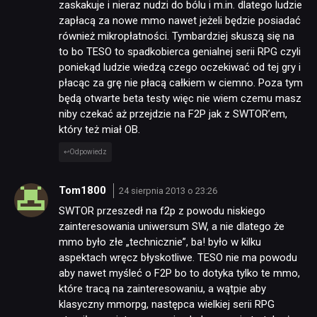
zaskakuje i nieraz nudzi do bólu i m.in. dlatego ludzie
zapłacą za nowe mmo nawet jeżeli będzie posiadać
również mikropłatności. Tymbardziej skuszą się na
to bo TESO to spadkobierca genialnej serii RPG czyli
poniekąd ludzie wiedzą czego oczekiwać od tej gry i
płacąc za grę nie płacą całkiem w ciemno. Poza tym
będą otwarte beta testy więc nie wiem czemu masz
niby czekać aż przejdzie na F2P jak z SWTOR’em,
który też miał OB.
Odpowiedz
Tom1800
24 sierpnia 2013 o 23:26
SWTOR przeszedł na f2p z powodu niskiego
zainteresowania uniwersum SW, a nie dlatego że
mmo było złe „technicznie”, ba! było w kilku
aspektach wręcz błyskotliwe. TESO nie ma powodu
aby nawet myśleć o F2P bo to dotyka tylko te mmo,
które tracą na zainteresowaniu, a wątpie aby
klasyczny mmorpg, następca wielkiej serii RPG