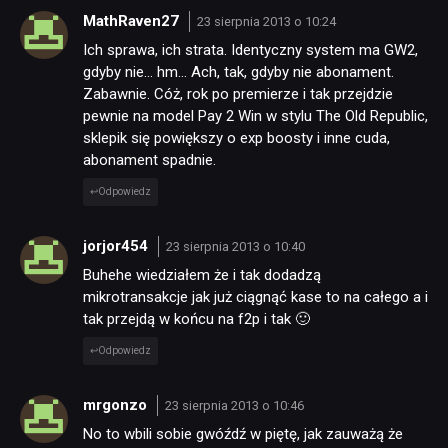
MathRaven27
23 sierpnia 2013 o 10:24
Ich sprawa, ich strata. Identyczny system ma GW2,
gdyby nie… hm… Ach, tak, gdyby nie abonament.
Zabawnie. Cóż, rok po premierze i tak przejdzie
pewnie na model Pay 2 Win w stylu The Old Republic,
sklepik się powiększy o exp boosty i inne cuda,
abonament spadnie.
Odpowiedz
jorjor454
23 sierpnia 2013 o 10:40
Buhehe wiedziałem że i tak dodadzą
mikrotransakcje jak już ciągnąć kase to na całego a i
tak przejdą w końcu na f2p i tak 🙂
Odpowiedz
mrgonzo
23 sierpnia 2013 o 10:46
No to wbili sobie gwóźdź w piętę, jak zauważą że