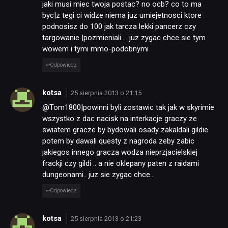
jaki musi miec twoja postac? no ocb? co to ma
byc|z tegi ci widze niema juz umiejetnosci ktore
podnosisz do 100 jak tarcza lekki pancerz czy
targowanie |pozmieniali…. juz zygac chce sie tym
wowem i tymi mmo-podobnymi
Odpowiedz
kotsa
25 sierpnia 2013 o 21:15
@Tom1800|powinni byli zostawic tak jak w skyrimie
wszystko z dac nacisk na interkacje graczy ze
swiatem gracze by bydowali osady zakaldali gildie
potem by dawali questy z nagroda zeby zabic
jakiegos innego gracza wodza nieprzjacielskiej
frackji czy gildi .. a nie oklepany paten z raidami
dungeonami.. juz sie zygac chce…
Odpowiedz
kotsa
25 sierpnia 2013 o 21:23