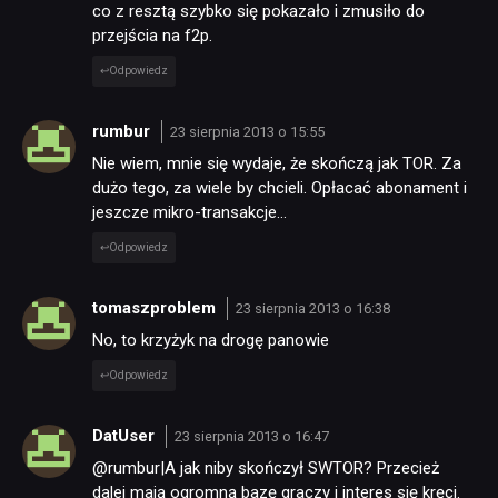
co z resztą szybko się pokazało i zmusiło do
przejścia na f2p.
Odpowiedz
rumbur
23 sierpnia 2013 o 15:55
Nie wiem, mnie się wydaje, że skończą jak TOR. Za
dużo tego, za wiele by chcieli. Opłacać abonament i
jeszcze mikro-transakcje…
Odpowiedz
tomaszproblem
23 sierpnia 2013 o 16:38
No, to krzyżyk na drogę panowie
Odpowiedz
DatUser
23 sierpnia 2013 o 16:47
@rumbur|A jak niby skończył SWTOR? Przecież
dalej mają ogromną bazę graczy i interes się kręci.