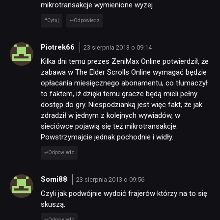
mikrotransakcje wymienione wyzej
Cytuj
Odpowiedz
Piotrek66
23 sierpnia 2013 o 09:14
Kilka dni temu prezes ZeniMax Online potwierdził, że
zabawa w The Elder Scrolls Online wymagać będzie
opłacania miesięcznego abonamentu, co tłumaczył
to faktem, iż dzięki temu gracze będą mieli pełny
dostęp do gry. Niespodzianką jest więc fakt, że jak
zdradził w jednym z kolejnych wywiadów, w
sieciówce pojawią się też mikrotransakcje.
Powstrzymajcie jednak pochodnie i widły.
Odpowiedz
Somi88
23 sierpnia 2013 o 09:56
Czyli jak podwójnie wydoić frajerów którzy na to się
skuszą.
Odpowiedz