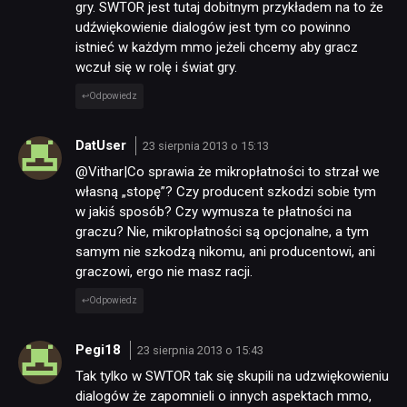
gry. SWTOR jest tutaj dobitnym przykładem na to że
udźwiękowienie dialogów jest tym co powinno
istnieć w każdym mmo jeżeli chcemy aby gracz
wczuł się w rolę i świat gry.
Odpowiedz
DatUser
23 sierpnia 2013 o 15:13
@Vithar|Co sprawia że mikropłatności to strzał we
własną „stopę”? Czy producent szkodzi sobie tym
w jakiś sposób? Czy wymusza te płatności na
graczu? Nie, mikropłatności są opcjonalne, a tym
samym nie szkodzą nikomu, ani producentowi, ani
graczowi, ergo nie masz racji.
Odpowiedz
Pegi18
23 sierpnia 2013 o 15:43
Tak tylko w SWTOR tak się skupili na udzwiękowieniu
dialogów że zapomnieli o innych aspektach mmo,