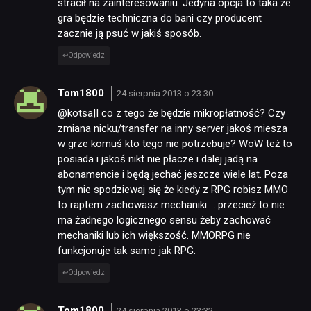
stracił na zainteresowaniu. Jedyna opcja to taka że
gra będzie techniczna do bani czy producent
zacznie ją psuć w jakiś sposób.
Odpowiedz
Tom1800
24 sierpnia 2013 o 23:30
@kotsa|I co z tego że będzie mikropłatność? Czy
zmiana nicku/transfer na inny server jakoś miesza
w grze komuś kto tego nie potrzebuje? WoW też to
posiada i jakoś nikt nie płacze i dalej jadą na
abonamencie i będą jechać jeszcze wiele lat. Poza
tym nie spodziewaj się że kiedy z RPG robisz MMO
to raptem zachowasz mechaniki…. przecież to nie
ma żadnego logicznego sensu żeby zachować
mechaniki lub ich większość. MMORPG nie
funkcjonuje tak samo jak RPG.
Odpowiedz
Tom1800
24 sierpnia 2013 o 23:32