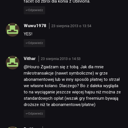
facet od zbroi dla konia z Obliviona.
Odpowiedz
TECHNOLOGIE
Wuwu1978
23 sierpnia 2013 o 13:54
YES!
DYSKUSJE
Odpowiedz
JUŻ GRALIŚMY
Vithar
23 sierpnia 2013 o 14:53
@Houro Zgadzam się z tobą. Jak dla mnie
SKLEP
mikrotransakcje (nawet symboliczne) w grze
abonamentowej lub w inny sposób płatnej to strzał
we własne kolano. Dlaczego? Bo z daleka wygląda
to na wyciąganie jeszcze więcej hajsu niż można ze
standardowych opłat (wszak gry freemium bywają
droższe niż te abonamentowe/płatne)
Odpowiedz