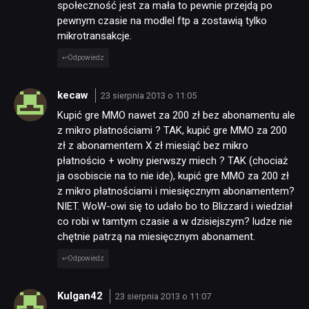
społeczność jest za mała to pewnie przejdą po
pewnym czasie na modlel ftp a zostawią tylko
mikrotransakcje.
Odpowiedz
kecaw
23 sierpnia 2013 o 11:05
Kupić gre MMO nawet za 200 zł bez abonamentu ale
z mikro płatnościami ? TAK, kupić gre MMO za 200
zł z abonamentem X zł miesiąć bez mikro
płatnościo + wolny pierwszy miech ? TAK (chociaż
ja osobiscie na to nie ide), kupić gre MMO za 200 zł
z mikro płatnościami i miesięcznym abonamentem?
NIET. WoW-owi się to udało bo to Blizzard i wiedział
co robi w tamtym czasie a w dzisiejszym? ludze nie
chętnie patrzą na miesięcznym abonament.
Odpowiedz
Kulgan42
23 sierpnia 2013 o 11:07