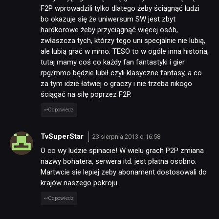
F2P wprowadzili tylko dlatego żeby ściągnąć ludzi
bo okazuje się że uniwersum SW jest zbyt
hardkorowe żeby przyciągnąć więcej osób,
zwłaszcza tych, którzy tego uni specjalnie nie lubią,
ale lubią grać w mmo. TESO to w ogóle inna historia,
tutaj mamy coś co każdy fan fantastyki i gier
rpg/mmo będzie lubił czyli klasyczne fantasy, a co
za tym idzie łatwiej o graczy i nie trzeba nikogo
ściągać na siłę poprzez F2P.
Odpowiedz
TvSuperStar
23 sierpnia 2013 o 16:58
O co wy ludzie spinacie! W wielu grach P2P zmiana
nazwy bohatera, serwera itd. jest płatna osobno.
Martwcie sie lepiej zeby abonament dostosowali do
krajów naszego pokroju.
Odpowiedz