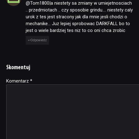
@Tom1800|a niestety sa zmiany w umiejetnosciach
.. przedmiotach .. czy sposobie grindu…. niestety caly
urok z tes jest stracony jak dla mnie jesli chodzi o
mechanike… Juz lepiej sprobowac DARKFALL bo to
jest o wiele bardziej tes niz to co oni chca zrobic
Odpowiedz
Skomentuj
Komentarz
Alternative:
*