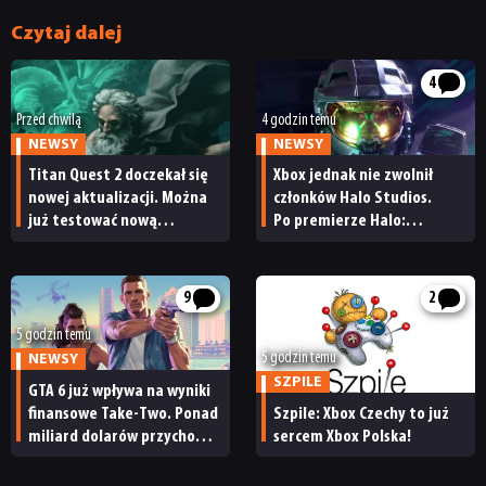
Czytaj dalej
4
Przed chwilą
4 godzin temu
NEWSY
NEWSY
Titan Quest 2 doczekał się
Xbox jednak nie zwolnił
nowej aktualizacji. Można
członków Halo Studios.
już testować nową
Po premierze Halo:
specjalizację oraz system
Campaign Evolved z pracą
craftingu
pożegnały się inne osoby
9
2
5 godzin temu
5 godzin temu
NEWSY
SZPILE
GTA 6 już wpływa na wyniki
finansowe Take-Two. Ponad
Szpile: Xbox Czechy to już
miliard dolarów przychodu
sercem Xbox Polska!
i reakcja giełdy