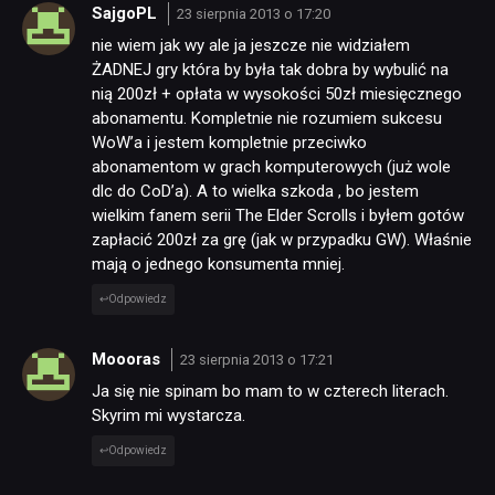
SajgoPL
23 sierpnia 2013 o 17:20
nie wiem jak wy ale ja jeszcze nie widziałem
ŻADNEJ gry która by była tak dobra by wybulić na
nią 200zł + opłata w wysokości 50zł miesięcznego
abonamentu. Kompletnie nie rozumiem sukcesu
WoW’a i jestem kompletnie przeciwko
abonamentom w grach komputerowych (już wole
dlc do CoD’a). A to wielka szkoda , bo jestem
wielkim fanem serii The Elder Scrolls i byłem gotów
zapłacić 200zł za grę (jak w przypadku GW). Właśnie
mają o jednego konsumenta mniej.
Odpowiedz
Moooras
23 sierpnia 2013 o 17:21
Ja się nie spinam bo mam to w czterech literach.
Skyrim mi wystarcza.
Odpowiedz