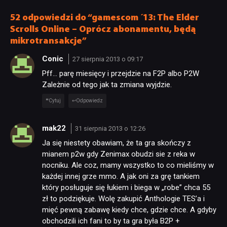
52 odpowiedzi do “gamescom ´13: The Elder
Scrolls Online – Oprócz abonamentu, będą
mikrotransakcje”
Conic
27 sierpnia 2013 o 09:17
Pff… parę miesięcy i przejdzie na F2P albo P2W
Zależnie od tego jak ta zmiana wyjdzie.
Cytuj
Odpowiedz
mak22
31 sierpnia 2013 o 12:26
Ja się niestety obawiam, że ta gra skończy z
mianem p2w gdy Zenimax obudzi sie z reka w
nocniku. Ale coz, mamy wszystko to co mieliśmy w
każdej innej grze mmo. A jak oni za grę tankiem
który posługuje się łukiem i biega w „robe” chca 55
zł to podziękuje. Wolę zakupić Anthologie TES’a i
mięć pewną zabawę kiedy chce, gdzie chce. A gdyby
obchodzili ich fani to by ta gra była B2P +