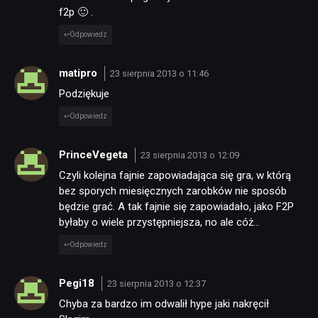
f2p 🙂 .
Odpowiedz
matipro
23 sierpnia 2013 o 11:46
Podziękuje
Odpowiedz
PrinceVegeta
23 sierpnia 2013 o 12:09
Czyli kolejna fajnie zapowiadająca się gra, w którą
bez sporych miesięcznych zarobków nie sposób
będzie grać. A tak fajnie się zapowiadało, jako F2P
byłaby o wiele przystępniejsza, no ale cóż…
Odpowiedz
Pegi18
23 sierpnia 2013 o 12:37
Chyba za bardzo im odwalił hype jaki nakręcił