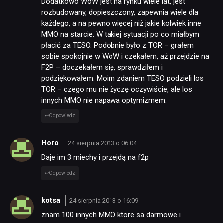
Dodatkowo WoW jest na rynku wiele lat, jest
rozbudowany, dopieszczony, zapewnia wiele dla
każdego, a na pewno więcej niż jakie kolwiek inne
MMO na starcie. W takiej sytuacji po co miałbym
płacić za TESO. Podobnie było z TOR – grałem
sobie spokojnie w WoW i czekałem, aż przejdzie na
F2P – doczekałem się, sprawdziłem i
podziękowałem. Moim zdaniem TESO podzieli los
TOR – czego mu nie życzę oczywiście, ale los
innych MMO nie napawa optymizmem.
Odpowiedz
Horo
24 sierpnia 2013 o 06:04
Daje im 3 miechy i przejdą na f2p
Odpowiedz
kotsa
24 sierpnia 2013 o 16:09
znam 100 innych MMO ktore sa darmowe i