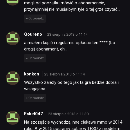
mogli od początku mówić o abonamencie,
przynajmniej nie musiałbym tyle o tej grze czytać…
Odpowiedz
Qoureno
23 sierpnia 2013 o 11:14
a miałem kupić i regularnie opłacać ten **** (bo
drogi) abonament, eh…
Odpowiedz
konkon
23 sierpnia 2013 o 11:14
Wszystko zalezy od tego jak ta gra bedzie dobra i
wciagajaca
Odpowiedz
Eskel047
23 sierpnia 2013 o 11:30
Na szczęście wychodzą inne ciekawe mmo w 2014
roku. A w 2015 pogramy sobie w TESO z modelem