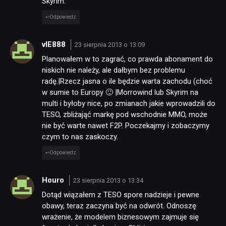
Skyrim.
Odpowiedz
vIE888
23 sierpnia 2013 o 13:09
Planowałem w to zagrać, co prawda abonament do
niskich nie należy, ale dałbym bez problemu
radę.|Rzecz jasna o ile będzie warta zachodu (choć
w sumie to Europy 🙂 |Morrowind lub Skyrim na
NEWSY
multi i byłoby nice, po zmianach jakie wprowadzili do
TESO, zbliżająć markę pod wschodnie MMO, może
nie być warte nawet F2P. Poczekajmy i zobaczymy
RECENZJE
czym to nas zaskoczy.
Odpowiedz
PUBLICYSTYKA
Houro
23 sierpnia 2013 o 13:34
KULTURA
Dotąd wiązałem z TESO spore nadzieje i pewne
obawy, teraz zaczyna być na odwrót. Odnoszę
wrażenie, że modelem biznesowym zajmuje się
RETRO