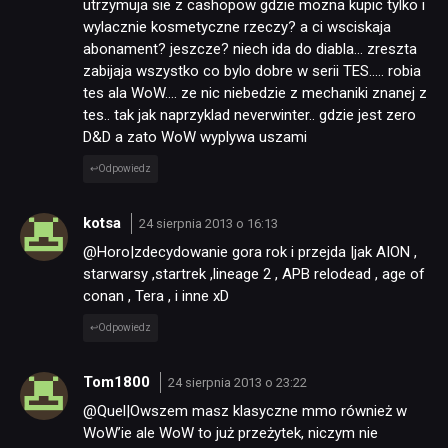
utrzymuja sie z cashopow gdzie mozna kupic tylko i
wylacznie kosmetyczne rzeczy? a ci wsciskaja
abonament? jeszcze? niech ida do diabla… zreszta
zabijaja wszystko co bylo dobre w serii TES….. robia
tes ala WoW…. ze nic niebedzie z mechaniki znanej z
tes.. tak jak naprzyklad neverwinter.. gdzie jest zero
D&D a zato WoW wyplywa uszami
Odpowiedz
kotsa
24 sierpnia 2013 o 16:13
@Horo|zdecydowanie gora rok i przejda |jak AION ,
starwarsy ,startrek ,lineage 2 , APB relodead , age of
conan , Tera , i inne xD
Odpowiedz
Tom1800
24 sierpnia 2013 o 23:22
@Quel|Owszem masz klasyczne mmo również w
WoW’ie ale WoW to już przeżytek, niczym nie