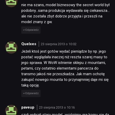
nie ma szans, model biznesowy the secret world był
podobny…sama produkcja wydawała się ciekawsza…
ale nie została zbyt dobrze przyjęta i przeszli na
model znany z gw.
Odpowiedz
Quelxes
23 sierpnia 2013 o 10:02
Jeżeli ktoś jest gotów wydać pieniądze by np. jego
postać wyglądała inaczej niż reszta szarej masy to
jego sprawa. W WoW istnienie sklepu z mountami,
petami, czy ostatnio elementami pancerza do
transmo jakoś nie przeszkadza. Jak mam ochotę
zakupić nowego mounta to przynajmniej daje mi się
taką opcję.
Odpowiedz
paveup
23 sierpnia 2013 o 10:16
czyli wybrali stary model „wciśnijmy grę komu się da