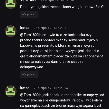
Poza tym o jakich mechanikach w ogóle mowa? o.O
Odpowiedz
kotsa
25 sierpnia 2013 o 21:11
@Tom1800|niemowie tu o zmianie nicku czy
przenoszeniu postaci miedzy serwerami.. tylko o
kupowaniu przedmitow ktore zmienaija wyglad
postaci czy zbroji bo to jest wyzysk jesli chodzi o
gre z abonamentem placac za pudelka i abonament
mi sie to nalezy za darmo a nie jeszcze
dokupowywac
Odpowiedz
kotsa
25 sierpnia 2013 o 21:14
@Tom1800|a jesli chodzi o mechanike to naprzyklad
wpychanie na sile dungeondow i raidow… widzialem
na gameplayauach ze bronie maja wymagana level