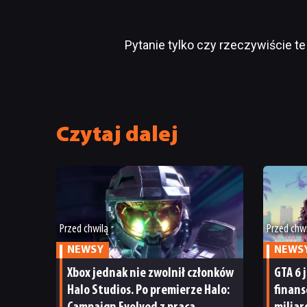
Pytanie tylko czy rzeczywiście te 
Czytaj dalej
Przed chwilą
Przed chw
NEWSY
NEWS
Xbox jednak nie zwolnił członków
GTA 6 
Halo Studios. Po premierze Halo:
finan