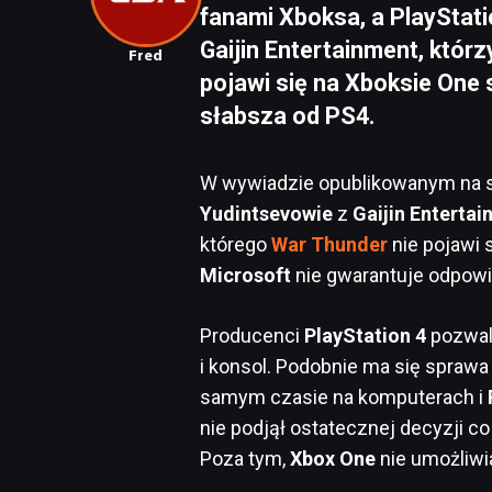
fanami Xboksa, a PlayStati
Gaijin Entertainment, któr
Fred
pojawi się na Xboksie One s
słabsza od PS4.
W wywiadzie opublikowanym na s
Yudintsevowie
z
Gaijin
Entertai
którego
War Thunder
nie pojawi 
Microsoft
nie gwarantuje odpowi
Producenci
PlayStation 4
pozwal
i konsol. Podobnie ma się sprawa 
samym czasie na komputerach i
nie podjął ostatecznej decyzji co
Poza tym,
Xbox
One
nie umożliwia