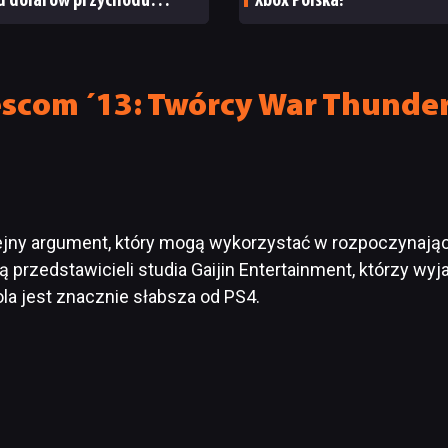
rd dolarów przychodu
Xbox Polska!
cja giełdy
com ´13: Twórcy War Thunder 
olejny argument, który mogą wykorzystać w rozpoczynają
wą przedstawicieli studia Gaijin Entertainment, którzy wy
ola jest znacznie słabsza od PS4.