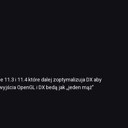
 11.3 i 11.4 które dalej zoptymalizuja DX aby
u wyjścia OpenGL i DX bedą jak „jeden mąż”