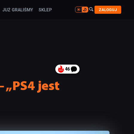

ZALOGUJ
JUŻ GRALIŚMY
SKLEP

46
 „PS4 jest