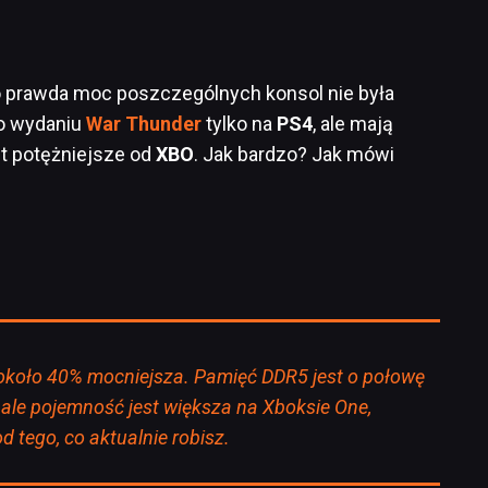
o prawda moc poszczególnych konsol nie była
 o wydaniu
War Thunder
tylko na
PS4
, ale mają
t potężniejsze od
XBO
. Jak bardzo? Jak mówi
o około 40% mocniejsza. Pamięć DDR5 jest o połowę
 ale pojemność jest większa na Xboksie One,
d tego, co aktualnie robisz.