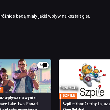
różnice będą miały jakiś wpływ na kształt gier.
6
ilą
Przed chwilą
Y
SZPILE
już wpływa na wyniki
sowe Take-Two. Ponad
Szpile: Xbox Czechy to już