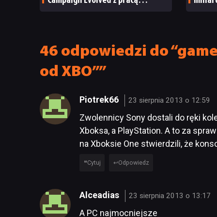
Campaign Evolved z pracą
milia
pożegnały się inne osoby
i reak
46 odpowiedzi do “games
od XBO””
Piotrek66
23 sierpnia 2013 o 12:59
Zwolennicy Sony dostali do ręki k
Xboksa, a PlayStation. A to za spra
na Xboksie One stwierdzili, że kons
Cytuj
Odpowiedz
Alceadias
23 sierpnia 2013 o 13:17
A PC najmocniejsze