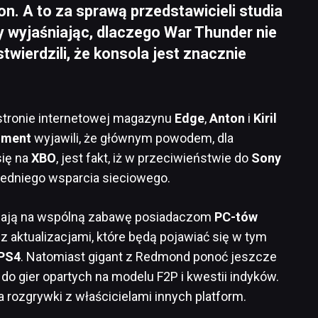
on. A to za sprawą przedstawicieli studia
zy wyjaśniając, dlaczego War Thunder nie
twierdzili, że konsola jest znacznie
tronie internetowej magazynu
Edge
,
Anton
i
Kiril
nment
wyjawili, że głównym powodem, dla
się na
XBO
, jest fakt, iż w przeciwieństwie do
Sony
edniego wsparcia sieciowego.
ają na wspólną zabawę posiadaczom
PC-tów
z aktualizacjami, które będą pojawiać się w tym
PS4
. Natomiast gigant z Redmond ponoć jeszcze
 do gier opartych na modelu F2P i kwestii indyków.
 rozgrywki z właścicielami innych platform.