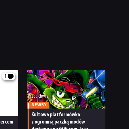
1
Przed chwilą
NEWSY
Kultowa platformówka
 sercem
z ogromną paczką modów