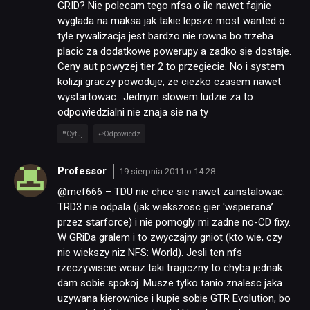
GRID? Nie polecam tego nfsa o ile nawet fajnie
wyglada na maksa jak takie lepsze most wanted o
tyle rywalizacja jest bardzo nie rowna bo trzeba
placic za dodatkowe powerupy a zadko sie dostaje.
Ceny aut powyzej tier 2 to przegiecie. No i system
kolizji graczy powoduje, ze ciezko czasem nawet
wystartowac.. Jednym slowem ludzie za to
odpowiedzialni nie znaja sie na ty
Cytuj
Odpowiedz
Professor
19 sierpnia 2011 o 14:28
@mef666 – TDU nie chce sie nawet zainstalowac.
TRD3 nie odpala (jak wiekszosc gier 'wspierana’
przez starforce) i nie pomogly mi zadne no-CD fixy.
W GRiDa gralem i to zwyczajny gniot (kto wie, czy
nie wiekszy niz NFS: World). Jesli ten nfs
rzeczywiscie wciaz taki tragiczny to chyba jednak
dam sobie spokoj. Musze tylko tanio znalesc jaka
uzywana kierownice i kupie sobie GTR Evolution, bo