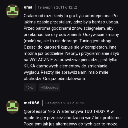
ema
19 sierpnia 2011 o 12:52
Gralam od razu kiedy ta gra byla udostepniona. Po
jakims czasie przestalam, gdyz byla bardzo uboga.
Przed paroma godzinami znow sciagnelam, aby
przekonac sie czy cos zmienili. Oczywiscie zmiany
(male) sa, ale to nic dobrego. Tuning jest ubogi.
Czesci do karoserii kupuje sie w kompletach, inne
mozna juz oddzielnie. Neony, i przyciemnianie szyb
sa WYLACZNIE za prawdziwe pieniadze, jest tylko
KILKA darmowych elementow do zmieniania
wygladu. Reszty nie sprawdzalam, malo mnie
obchodzi. Gra juz odinstalowana.
Cytuj
Odpowiedz
mef666
19 sierpnia 2011 o 13:23
@professor NFS W alternatywa TDU TRD3? A w
ogole te gry przeciez chodza na win7 bez problemu.
Poza tym jak juz alternatywy do tych gier to moze