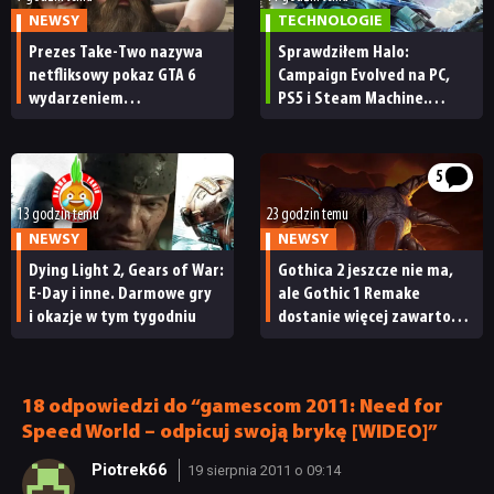
NEWSY
TECHNOLOGIE
Prezes Take-Two nazywa
Sprawdziłem Halo:
netfliksowy pokaz GTA 6
Campaign Evolved na PC,
wydarzeniem
PS5 i Steam Machine.
obowiązkowym. Nawet
Wygląda świetnie,
nie wie, ilu Netflix
ale ma parę problemów
ma subskrybentów
[RECENZJA TECHNICZNA]
5
13 godzin temu
23 godzin temu
NEWSY
NEWSY
Dying Light 2, Gears of War:
Gothica 2 jeszcze nie ma,
E-Day i inne. Darmowe gry
ale Gothic 1 Remake
i okazje w tym tygodniu
dostanie więcej zawartości.
Twórcy zapowiadają
nadchodzące zmiany
18 odpowiedzi do “gamescom 2011: Need for
Speed World – odpicuj swoją brykę [WIDEO]”
Piotrek66
19 sierpnia 2011 o 09:14