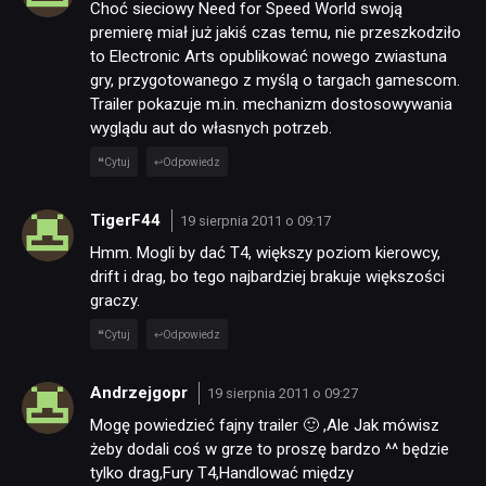
Choć sieciowy Need for Speed World swoją
premierę miał już jakiś czas temu, nie przeszkodziło
to Electronic Arts opublikować nowego zwiastuna
gry, przygotowanego z myślą o targach gamescom.
Trailer pokazuje m.in. mechanizm dostosowywania
wyglądu aut do własnych potrzeb.
Cytuj
Odpowiedz
TigerF44
19 sierpnia 2011 o 09:17
Hmm. Mogli by dać T4, większy poziom kierowcy,
drift i drag, bo tego najbardziej brakuje większości
graczy.
Cytuj
Odpowiedz
Andrzejgopr
19 sierpnia 2011 o 09:27
Mogę powiedzieć fajny trailer 🙂 ,Ale Jak mówisz
żeby dodali coś w grze to proszę bardzo ^^ będzie
tylko drag,Fury T4,Handlować między