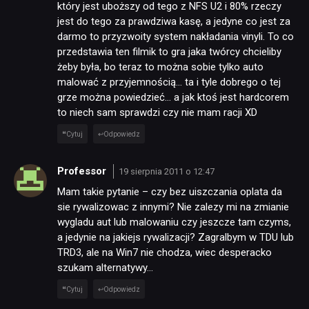
który jest uboższy od tego z NFS U2 i 80% rzeczy
jest do tego za prawdziwa kasę, a jedyne co jest za
darmo to przyzwoity system nakładania vinyli. To co
przedstawia ten filmik to gra jaka twórcy chcieliby
żeby była, bo teraz to można sobie tylko auto
malować z przyjemnością… ta i tyle dobrego o tej
grze można powiedzieć… a jak ktoś jest hardcorem
to niech sam sprawdzi czy nie mam racji XD
Cytuj
Odpowiedz
Professor
19 sierpnia 2011 o 12:47
Mam takie pytanie – czy bez uiszczania oplata da
sie rywalizowac z innymi? Nie zalezy mi na zmianie
wygladu aut lub malowaniu czy jeszcze tam czyms,
a jedynie na jakiejs rywalizacji? Zagralbym w TDU lub
TRD3, ale na Win7 nie chodza, wiec desperacko
szukam alternatywy…
Cytuj
Odpowiedz