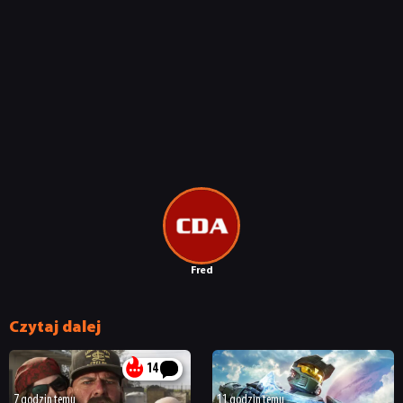
Fred
Czytaj dalej
14
7 godzin temu
11 godzin temu