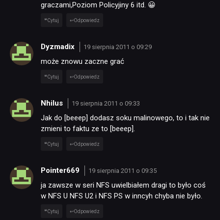
graczami,Poziom Policyjiny 6 itd. 😀
Cytuj
Odpowiedz
Dyzmadix
19 sierpnia 2011 o 09:29
może znowu zaczne grać
Cytuj
Odpowiedz
NEWSY
Nhilus
19 sierpnia 2011 o 09:33
Jak do [beeep] dodasz soku malinowego, to i tak nie
RECENZJE
zmieni to faktu ze to [beeep].
Cytuj
Odpowiedz
PUBLICYSTYKA
Pointer669
19 sierpnia 2011 o 09:35
ja zawsze w seri NFS uwielbiałem dragi to było coś
KULTURA
w NFS U NFS U2 i NFS PS w inncyh chyba nie było.
Cytuj
Odpowiedz