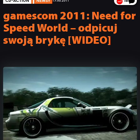
CD-ACTION
NEWSY
19.08.2011
18
gamescom 2011: Need for
Speed World – odpicuj
swoją brykę [WIDEO]