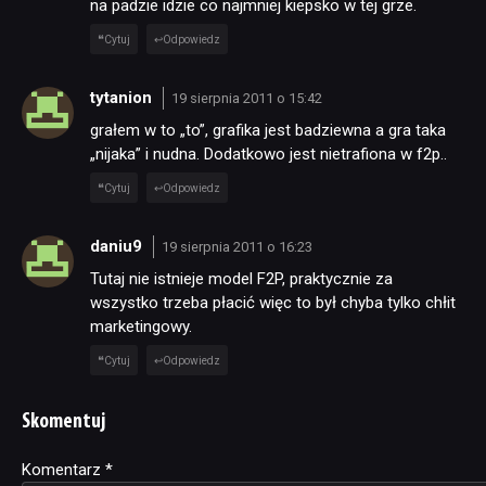
na padzie idzie co najmniej kiepsko w tej grze.
Cytuj
Odpowiedz
tytanion
19 sierpnia 2011 o 15:42
grałem w to „to”, grafika jest badziewna a gra taka
„nijaka” i nudna. Dodatkowo jest nietrafiona w f2p..
Cytuj
Odpowiedz
daniu9
19 sierpnia 2011 o 16:23
Tutaj nie istnieje model F2P, praktycznie za
wszystko trzeba płacić więc to był chyba tylko chłit
marketingowy.
Cytuj
Odpowiedz
Skomentuj
Komentarz
Alternative:
*