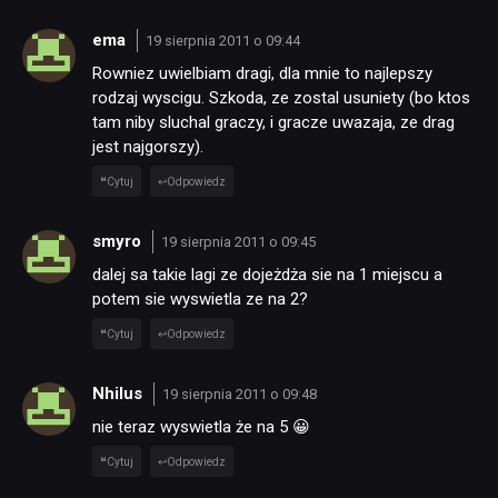
RETRO
ema
19 sierpnia 2011 o 09:44
Rowniez uwielbiam dragi, dla mnie to najlepszy
TECHNOLOGIE
rodzaj wyscigu. Szkoda, ze zostal usuniety (bo ktos
tam niby sluchal graczy, i gracze uwazaja, ze drag
jest najgorszy).
DYSKUSJE
Cytuj
Odpowiedz
JUŻ GRALIŚMY
smyro
19 sierpnia 2011 o 09:45
dalej sa takie lagi ze dojeżdża sie na 1 miejscu a
SKLEP
potem sie wyswietla ze na 2?
Cytuj
Odpowiedz
Nhilus
19 sierpnia 2011 o 09:48
nie teraz wyswietla że na 5 😀
Cytuj
Odpowiedz