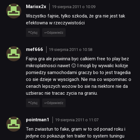
Mariox2x
19 sierpnia 2011 o 10:09
Wszystko fajnie, tylko szkoda, że gra nie jest tak
efektowna w rzeczywistości
Cytuj
Odpowiedz
mef666
19 sierpnia 2011 o 10:58
Fajna gra ale powinna byc calkiem free to play bez
mikroplatnosci nawet 🙂 I mogli by wywalic kolizje
pomiedzy samochodami graczy bo to jest tragedia
co sie dzieje w wyscigach. Nie ma co wspominac o
cenach lepszych wozow bo sie na niektore nie da
uzbierac nie tracac zycia na graniu.
Cytuj
Odpowiedz
pointman1
19 sierpnia 2011 o 11:07
Ten zwiastun to fake, gram w to od ponad roku i
jedyne co pokazuje ten trailer to system tuningu