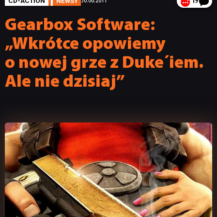
CD-ACTION
NEWSY
30.08.2011
19
Gearbox Software:
„Wkrótce opowiemy
o nowej grze z Duke´iem.
Ale nie dzisiaj”