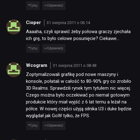
Cytuj
Odpowiedz
Cioper
31 sierpnia 2011 o 06:14
Aaaaha, czyli sprawić żeby połowa graczy zjechała
ich grę, to było celowe posunięcie? Ciekawe…
Cytuj
Odpowiedz
Wcogram
31 sierpnia 2011 o 08:48
Zoptymalizowali grafikę pod nowe maszyny i
konsole, połatali w całość to 80-90% gry co zrobiło
3D Realms. Sprawdzili rynek tym tytułem nic więcej.
Czego można było oczekiwać po niemal gotowym
produkcie który miał wyjść z 6 lat temu a leżał na
półce. W nowej części użyją silnika U3 i duke będzie
wyglądał jak GoW tylko, że FPS.
Cytuj
Odpowiedz