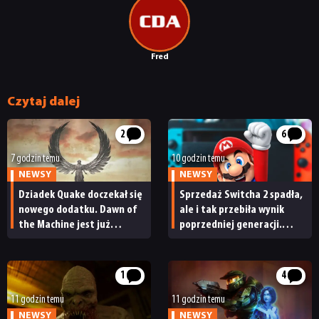
Fred
Czytaj dalej
2
6
7 godzin temu
10 godzin temu
NEWSY
NEWSY
Dziadek Quake doczekał się
Sprzedaż Switcha 2 spadła,
nowego dodatku. Dawn of
ale i tak przebiła wynik
the Machine jest już
poprzedniej generacji.
dostępny
Nintendo ma powody
do radości
1
4
11 godzin temu
11 godzin temu
NEWSY
NEWSY