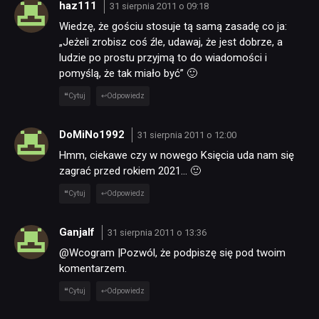
haz111
31 sierpnia 2011 o 09:18
Wiedzę, że gościu stosuje tą samą zasadę co ja:
„Jeżeli zrobisz coś źle, udawaj, że jest dobrze, a
ludzie po prostu przyjmą to do wiadomości i
pomyślą, że tak miało być” 🙂
Cytuj
Odpowiedz
DoMiNo1992
31 sierpnia 2011 o 12:00
Hmm, ciekawe czy w nowego Księcia uda nam się
zagrać przed rokiem 2021… 🙂
Cytuj
Odpowiedz
Ganjalf
31 sierpnia 2011 o 13:36
@Wcogram |Pozwól, że podpiszę się pod twoim
komentarzem.
Cytuj
Odpowiedz