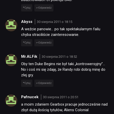
Cytuj
Odpowiedz
Abyss
30 sierpnia 2011 o 18:15
A weźcie panowie… po tak spektakularnym failu
chyba straciliście zainteresowanie.
Cytuj
Odpowiedz
Mr.ALFik
30 sierpnia 2011 o 18:52
Oby ten Duke Begins nie był taki „kontrowersyjny”…
No i coś mi się zdaję, że Randy robi dobrą minę do
złej gry.
Cytuj
Odpowiedz
Pafnucek
30 sierpnia 2011 o 20:51
a moim zdaniem Gearbox pracuje jednocześnie nad
zbyt dużą ilością tytułów, Aliens Colonial