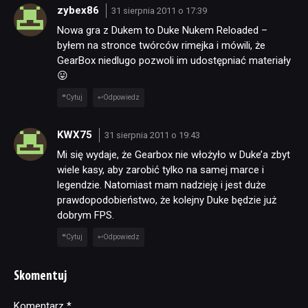
zybex86
31 sierpnia 2011 o 17:39
Nowa gra z Dukem to Duke Nukem Reloaded –
byłem na stronce twórców rimejka i mówili, że
GearBox niedlugo pozwoli im udostępniać materiały
😛
Cytuj
Odpowiedz
KWX75
31 sierpnia 2011 o 19:43
Mi się wydaje, że Gearbox nie włożyło w Duke’a zbyt
wiele kasy, aby zarobić tylko na samej marce i
legendzie. Natomiast mam nadzieję i jest duże
prawdopodobieństwo, że kolejny Duke będzie już
dobrym FPS.
Cytuj
Odpowiedz
Skomentuj
Komentarz
Alternative:
*