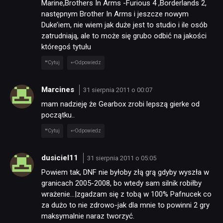
Marine,Brothers In Arms -Furious 4 ,Borderlands 2,
następnym Brother In Arms i jeszcze nowym
Duke’iem, nie wiem jak duże jest to studio i ile osób
zatrudniają, ale to może się grubo odbić na jakości
któregoś tytułu
Cytuj
Odpowiedz
Marcines
31 sierpnia 2011 o 00:07
mam nadzieję że Gearbox zrobi lepszą gierke od
początku..
Cytuj
Odpowiedz
dusiciel11
31 sierpnia 2011 o 05:05
Powiem tak, DNF nie byłoby złą grą gdyby wyszła w
granicach 2005-2008, bo wtedy sam silnik robiłby
wrażenie…|zgadzam się z tobą w 100% Pafnucek co
za dużo to nie zdrowo-jak dla mnie to powinni 2 gry
maksymalnie naraz tworzyć.