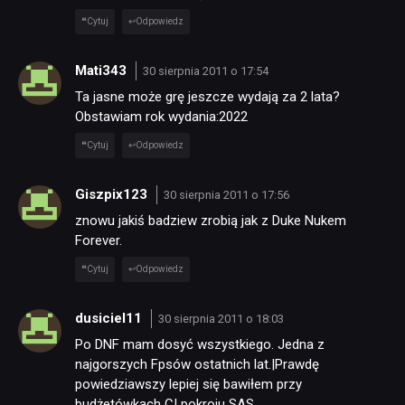
Cytuj
Odpowiedz
Mati343
30 sierpnia 2011 o 17:54
Ta jasne może grę jeszcze wydają za 2 lata?
Obstawiam rok wydania:2022
Cytuj
Odpowiedz
Giszpix123
30 sierpnia 2011 o 17:56
znowu jakiś badziew zrobią jak z Duke Nukem
Forever.
Cytuj
Odpowiedz
dusiciel11
30 sierpnia 2011 o 18:03
Po DNF mam dosyć wszystkiego. Jedna z
najgorszych Fpsów ostatnich lat.|Prawdę
powiedziawszy lepiej się bawiłem przy
budżetówkach CI pokroju SAS.