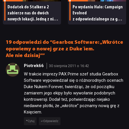
Dodatek do Stalkera 2
Po wydaniu Halo: Campaign
zabierze nas do dwóch
Evolved
nowych lokacji. Jedną z nich
z odpowiedzialnego za grę
seria obiecywała
studia zwolniono
od samego początku
pracowników
19 odpowiedzi do “Gearbox Software: „Wkrótce
opowiemy o nowej grze z Duke´iem.
Ale nie dzisiaj””
NEWSY
Piotrek66
30 sierpnia 2011 o 16:42
W trakcie imprezy PAX Prime szef studia Gearbox
RECENZJE
Software wypowiedział się o różnorodnych ocenach
Duke Nukem Forever, twierdząc, że od początku
zamiarem jego ekipy było wywołanie podobnych
PUBLICYSTYKA
kontrowersji. Dodał też, potwierdzając niejako
niedawne plotki, że „wkrótce” poznamy nową grę z
Księciem.
KULTURA
Cytuj
Odpowiedz