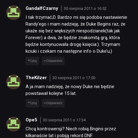
RETRO
GandalfCzarny
30 sierpnia 2011 o 16:52
I tak trzymać;D. Bardzo mi się podoba nastawienie
TECHNOLOGIE
Randy’ego i mam nadzieję, że Duke Begins raz, że
ukaże się bez większych niespodzianek(tak jak
Forever) a dwa, że będzie znakomitą grą, która
DYSKUSJE
będzie kontynuowała drogę księcia:). Trzymam
kciuki i czekam na następne info o Duke’u;)
Cytuj
Odpowiedz
JUŻ GRALIŚMY
TheKilzer
30 sierpnia 2011 o 17:00
SKLEP
A ja mam nadzieję, że nowy Duke nie będzie
powstawał kolejne 15 lat.
Cytuj
Odpowiedz
Ope5
30 sierpnia 2011 o 17:34
Chcą kontrowersji? Niech robią Bngins przez
kilkanaście lat i pobiją rekord DNF.