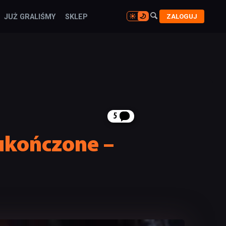

ZALOGUJ
JUŻ GRALIŚMY
SKLEP

5
 ukończone –