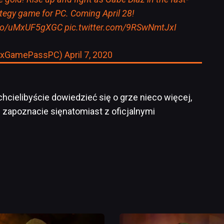
tegy game for PC. Coming April 28!
t.co/uMxUF5gXGC
pic.twitter.com/9RSwNmtJxI
boxGamePassPC)
April 7, 2020
hcielibyście dowiedzieć się o grze nieco więcej,
zapoznacie sięnatomiast z oficjalnymi