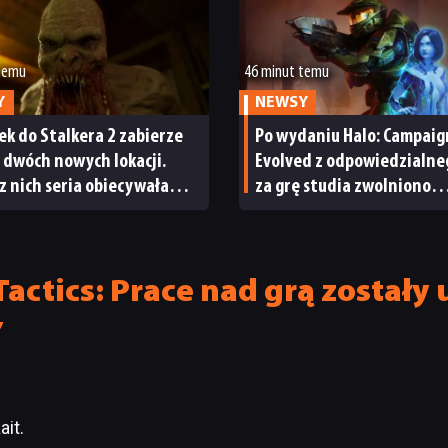
 temu
46 minut temu
Y
NEWSY
k do Stalkera 2 zabierze
Po wydaniu Halo: Campaig
 dwóch nowych lokacji.
Evolved z odpowiedzialne
z nich seria obiecywała
za grę studia zwolniono
mego początku
pracowników
Tactics: Prace nad grą został
”
it.