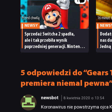
1
Przed chwilą
16 minut
NEWSY
NEWS
Sprzedaż Switcha 2 spadła,
Dodate
ale i tak przebiła wynik
nas do
poprzedniej generacji. Nintendo
Jedną 
ma powody do radości
od sa
5 odpowiedzi do “Gears 
premiera niemal pewna
newsbot
8 kwietnia 2020 o 13:54
Koronawirus nie powstrzyma ojca Ka