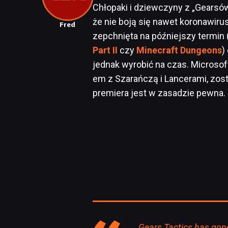
Chłopaki i dziewczyny z „Gearsów”
że nie boją się nawet koronawirus
Fred
zepchnięta na późniejszy termin
Part II
czy
Minecraft Dungeons
)
jednak wyrobić na czas. Microsoft
em z Szarańczą i Lancerami, zos
premiera jest w zasadzie pewna.
Gears Tactics has gone