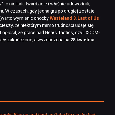
 to nie lada twardziele i właśnie udowodnili,
a. W czasach, gdy jedna gra po drugiej zostaje
 (warto wymienić choćby
Wasteland 3
,
Last of Us
 cieszy, że niektórym mimo trudności udaje się
 ogłosił, że prace nad Gears Tactics, czyli XCOM-
tały zakończone, a wyznaczona na
28 kwietnia
 gold! Rise up and fight as Gabe Diaz in the fast-