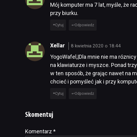
Mój komputer ma 7 lat, myśle, że ra
przy biurku.
Cytuj
Odpowiedz
Xellar
8 kwietnia 2020 o 18:44
YogoWafel,|Dla mnie nie ma róznicy
na klawiaturze i myszce. Ponad trzy
w ten sposób, że grając nawet na m
chcieć i pomyśleć jak i przy komput
Cytuj
Odpowiedz
Skomentuj
Komentarz
Alternative:
*