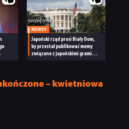
4
4
Godzinę temu
NEWSY
n
Japoński rząd prosi Biały Dom,
go
by przestał publikować memy
związane z japońskimi grami
wideo. „To niewłaściwe”
y ukończone – kwietniowa