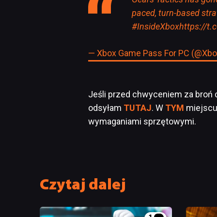
paced, turn-based stra
#InsideXbox
https://
— Xbox Game Pass For PC (@X
Jeśli przed chwyceniem za broń c
odsyłam
TUTAJ
. W
TYM
miejscu 
wymaganiami sprzętowymi.
Czytaj dalej