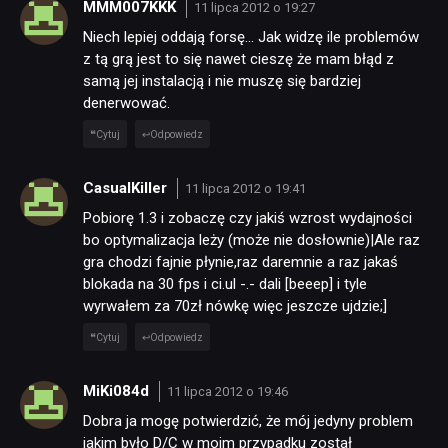
MMM007KKK
11 lipca 2012 o 19:27
Niech lepiej oddają forsę… Jak widzę ile problemów
z tą grą jest to się nawet cieszę że mam błąd z
samą jej instalacją i nie muszę się bardziej
denerwować.
Cytuj
Odpowiedz
CasualKiller
11 lipca 2012 o 19:41
Pobiorę 1.3 i zobaczę czy jakiś wzrost wydajności
bo optymalizacja leży (może nie dosłownie)|Ale raz
gra chodzi fajnie płynie,raz daremnie a raz jakaś
blokada na 30 fps i ci.ul -.- dali [beeep] i tyle
wyrwałem za 70zł nówkę więc jeszcze ujdzie;]
Cytuj
Odpowiedz
MiKi084d
11 lipca 2012 o 19:46
Dobra ja mogę potwierdzić, że mój jedyny problem
jakim było D/C w moim przypadku został