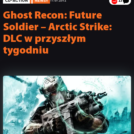
CD-ACTION
NEWSY
11.07.2012
25
Ghost Recon: Future
Soldier – Arctic Strike:
DLC w przyszłym
tygodniu