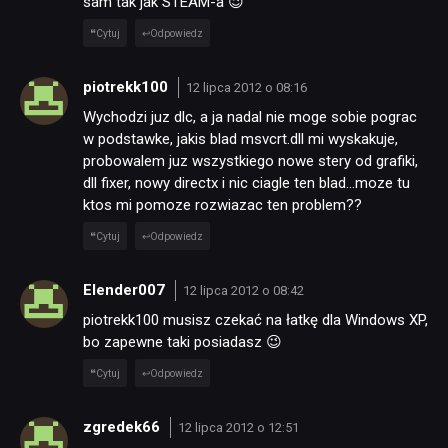
sam tak jak STEAM-a 😉
Cytuj
Odpowiedz
piotrekk100
12 lipca 2012 o 08:16
Wychodzi juz dlc, a ja nadal nie moge sobie pograc
w podstawke, jakis blad msvcrt.dll mi wyskakuje,
probowalem juz wszystkiego nowe stery od grafiki,
dll fixer, nowy directx i nic ciagle ten blad…moze tu
ktos mi pomoze rozwiazac ten problem??
Cytuj
Odpowiedz
Elender007
12 lipca 2012 o 08:42
piotrekk100 musisz czekać na łatkę dla Windows XP,
bo zapewne taki posiadasz 😉
Cytuj
Odpowiedz
zgredek66
12 lipca 2012 o 12:51