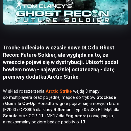
Trochę odleciało w czasie nowe DLC do Ghost
Recon: Future Soldier, ale wygląda na to, że
wreszcie pojawi się w dystrybucji. Ubisoft podał
bowiem nową - najwyraźniej ostateczną - datę
premiery dodatku Arctic Strike.
W skład rozszerzenia
Arctic Strike
wejdą 3 mapy
do multiplayera oraz po jednej mapce do trybów
Stockade
i
Guerilla Co-Op
. Ponadto w grze pojawi się 6 nowych broni
(F2000 i CZS805 dla klasy
Rifleman
, Type 05 JS i BT Mp9 dla
Scouta
oraz OCP-11 i MK17 dla
Engineera
) i osiągnięcia,
a maksymalny poziom będzie podbity o
10
.