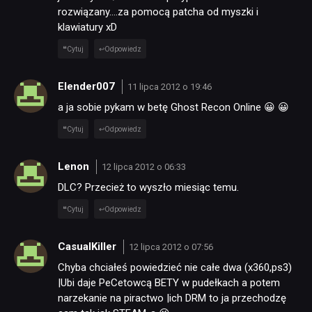
rozwiązany….za pomocą patcha od myszki i
klawiatury xD
Cytuj
Odpowiedz
Elender007
11 lipca 2012 o 19:46
a ja sobie pykam w betę Ghost Recon Online 😀 😀
Cytuj
Odpowiedz
Lenon
12 lipca 2012 o 06:33
DLC? Przecież to wyszło miesiąc temu.
Cytuj
Odpowiedz
CasualKiller
12 lipca 2012 o 07:56
Chyba chciałeś powiedzieć nie całe dwa (x360,ps3)
|Ubi daje PeCetowcą BETY w pudełkach a potem
narzekanie na piractwo |ich DRM to ja przechodzę