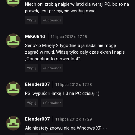
Niech oni zrobią najpierw łatki dla wersji PC, bo to na
prawdę jest przegięcie według mnie…
Cytuj
Odpowiedz
MiKi084d
11 lipca 2012 o 17:28
Serio?;p Minęły 2 tygodnie a ja nadal nie mogę
zagrać w multi. Widzę tylko cały czas ekran i napis
„Connection to serwer lost”.
Cytuj
Odpowiedz
Elender007
11 lipca 2012 o 17:28
PS. wypuścili łatkę 1.3 na PC dzisiaj : )
Cytuj
Odpowiedz
Elender007
11 lipca 2012 o 17:29
Ale niestety znowu nie na Windows XP -.-