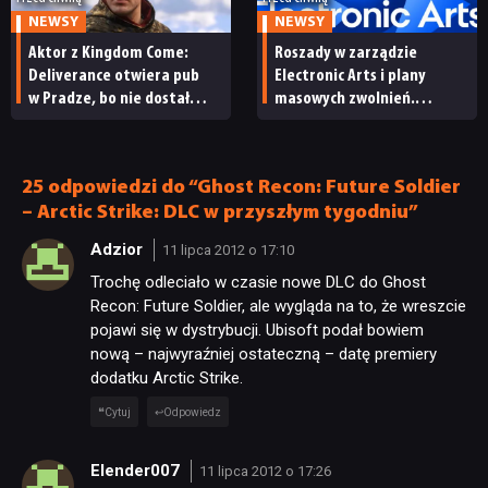
NEWSY
NEWSY
Aktor z Kingdom Come:
Roszady w zarządzie
Deliverance otwiera pub
Electronic Arts i plany
w Pradze, bo nie dostał
masowych zwolnień.
żadnej pracy w branży gier.
Po przejęciu przez Saudów
„To mój list miłosny
firma tonie w długach
do Czech”
25 odpowiedzi do “Ghost Recon: Future Soldier
– Arctic Strike: DLC w przyszłym tygodniu”
Adzior
11 lipca 2012 o 17:10
Trochę odleciało w czasie nowe DLC do Ghost
Recon: Future Soldier, ale wygląda na to, że wreszcie
pojawi się w dystrybucji. Ubisoft podał bowiem
nową – najwyraźniej ostateczną – datę premiery
dodatku Arctic Strike.
Cytuj
Odpowiedz
Elender007
11 lipca 2012 o 17:26