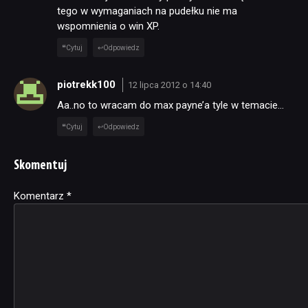
tego w wymaganiach na pudełku nie ma
wspomnienia o win XP.
Cytuj
Odpowiedz
piotrekk100
12 lipca 2012 o 14:40
Aa..no to wracam do max payne’a tyle w temacie…
Cytuj
Odpowiedz
Skomentuj
Komentarz
Alternative:
*