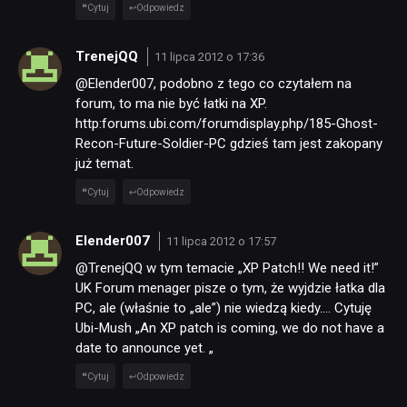
Cytuj
Odpowiedz
TrenejQQ
11 lipca 2012 o 17:36
@Elender007, podobno z tego co czytałem na
forum, to ma nie być łatki na XP.
http:forums.ubi.com/forumdisplay.php/185-Ghost-
Recon-Future-Soldier-PC gdzieś tam jest zakopany
już temat.
Cytuj
Odpowiedz
Elender007
11 lipca 2012 o 17:57
@TrenejQQ w tym temacie „XP Patch!! We need it!”
UK Forum menager pisze o tym, że wyjdzie łatka dla
NEWSY
PC, ale (właśnie to „ale”) nie wiedzą kiedy…. Cytuję
Ubi-Mush „An XP patch is coming, we do not have a
date to announce yet. „
RECENZJE
Cytuj
Odpowiedz