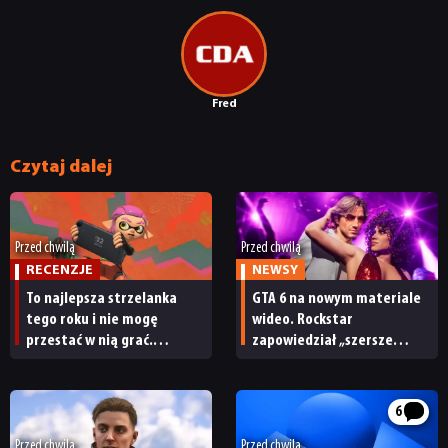
Fred
Czytaj dalej
Przed chwilą
Przed chwilą
RECENZJE
NEWSY
To najlepsza strzelanka
GTA 6 na nowym materiale
tego roku i nie mogę
wideo. Rockstar
przestać w nią grać.
zapowiedział „szersze
Splatoon Raiders –
spojrzenie”
recenzja
6
Przed chwilą
Przed chwilą