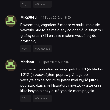
Cytuj
Odpowiedz
MiKi084d
11 lipca 2012 o 18:50
Powiem tak, zagrałem 2 mecze w multi i mnie nie
wywaliło. Ale to za mało aby go ocenić. Z singlem i
grafiką oraz YETI erro nie miałem wcześniej do
czynienia,
Cytuj
Odpowiedz
Matison
11 lipca 2012 o 19:04
Ja również pobrałem nowego patcha 1.3 (dokładnie
1.212…) i zauważyłem poprawę. Z tego co
wyczytałem na forum to patch miał wyjść jutro i
poprawić działanie klawiatury i myszki w grze oraz
kilka innych rzeczy o których nie mam pojęcia.
Cytuj
Odpowiedz