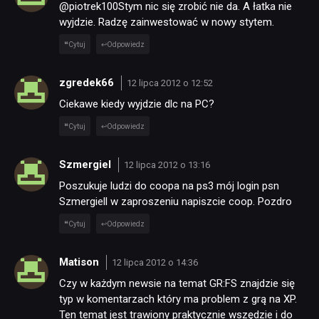
@piotrek100Stym nic się zrobić nie da. A łatka nie
wyjdzie. Radzę zainwestować w nowy stytem.
Cytuj
Odpowiedz
zgredek66
12 lipca 2012 o 12:52
Ciekawe kiedy wyjdzie dlc na PC?
Cytuj
Odpowiedz
Szmergiel
12 lipca 2012 o 13:16
Poszukuje ludzi do coopa na ps3 mój login psn
Szmergiell w zaproszeniu napiszcie coop. Pozdro
Cytuj
Odpowiedz
Matison
12 lipca 2012 o 14:36
Czy w każdym newsie na temat GR:FS znajdzie się
typ w komentarzach który ma problem z grą na XP.
Ten temat jest trawiony praktycznie wszędzie i do