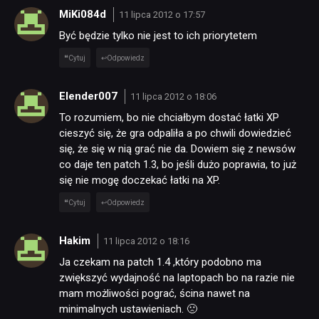
PUBLICYSTYKA
MiKi084d
11 lipca 2012 o 17:57
Być będzie tylko nie jest to ich priorytetem
KULTURA
Cytuj
Odpowiedz
RETRO
Elender007
11 lipca 2012 o 18:06
To rozumiem, bo nie chciałbym dostać łatki XP
cieszyć się, że gra odpaliła a po chwili dowiedzieć
TECHNOLOGIE
się, że się w nią grać nie da. Dowiem się z newsów
co daje ten patch 1.3, bo jeśli dużo poprawia, to już
się nie mogę doczekać łatki na XP.
DYSKUSJE
Cytuj
Odpowiedz
JUŻ GRALIŚMY
Hakim
11 lipca 2012 o 18:16
Ja czekam na patch 1.4 ,który podobno ma
zwiększyć wydajność na laptopach bo na razie nie
SKLEP
mam możliwości pograć, ścina nawet na
minimalnych ustawieniach. 🙁