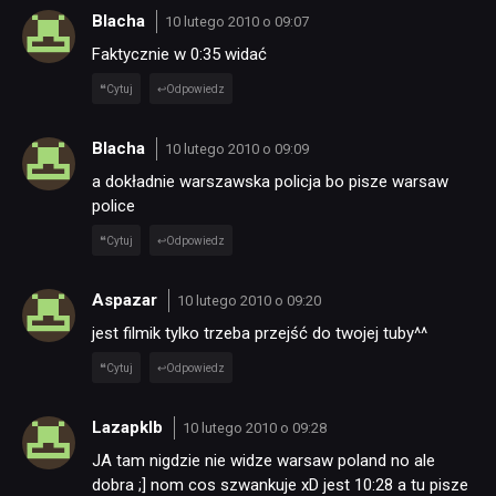
Blacha
10 lutego 2010 o 09:07
Faktycznie w 0:35 widać
Cytuj
Odpowiedz
Blacha
10 lutego 2010 o 09:09
a dokładnie warszawska policja bo pisze warsaw
police
Cytuj
Odpowiedz
Aspazar
10 lutego 2010 o 09:20
jest filmik tylko trzeba przejść do twojej tuby^^
Cytuj
Odpowiedz
Lazapklb
10 lutego 2010 o 09:28
JA tam nigdzie nie widze warsaw poland no ale
dobra ;] nom cos szwankuje xD jest 10:28 a tu pisze