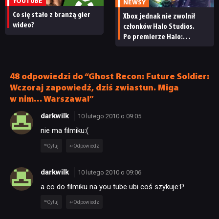
YOUTUBE
NEWSY
Co się stało z branżą gier
Xbox jednak nie zwolnił
wideo?
członków Halo Studios.
Po premierze Halo:
Campaign Evolved z pracą
pożegnały się inne osoby
48 odpowiedzi do “Ghost Recon: Future Soldier:
Wczoraj zapowiedź, dziś zwiastun. Miga
w nim… Warszawa!”
darkwilk
10 lutego 2010 o 09:05
nie ma filmiku:(
Cytuj
Odpowiedz
darkwilk
10 lutego 2010 o 09:06
a co do filmiku na you tube ubi coś szykuje:P
Cytuj
Odpowiedz