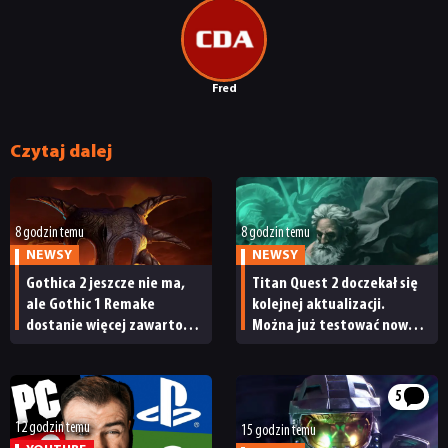
Fred
Czytaj dalej
8 godzin temu
8 godzin temu
NEWSY
NEWSY
Gothica 2 jeszcze nie ma,
Titan Quest 2 doczekał się
ale Gothic 1 Remake
kolejnej aktualizacji.
dostanie więcej zawartości.
Można już testować nową
Twórcy zapowiadają
specjalizację oraz system
nadchodzące zmiany
craftingu
5
12 godzin temu
15 godzin temu