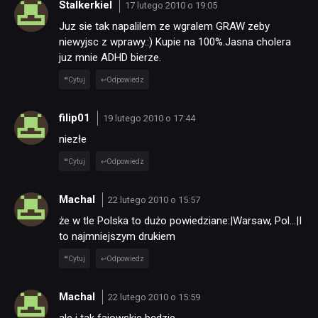
Stalkerkiel
17 lutego 2010 o 19:05
Juz sie tak napalilem ze wgralem GRAW zeby
niewyjsc z wprawy.:) Kupie na 100%.Jasna cholera
juz mnie ADHD bierze.
Cytuj
Odpowiedz
filip01
19 lutego 2010 o 17:44
niezłe
Cytuj
Odpowiedz
Machal
22 lutego 2010 o 15:57
że w tle Polska to dużo powiedziane:|Warsaw, Pol…|I
to najmniejszym drukiem
Cytuj
Odpowiedz
Machal
22 lutego 2010 o 15:59
ale i tak fajowskie będzie