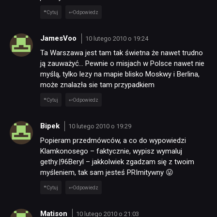
Cytuj
Odpowiedz
JamesVoo
10 lutego 2010 o 19:24
Ta Warszawa jest tam tak świetna że nawet trudno
ją zauważyć… Pewnie o misjach w Polsce nawet nie
myślą, tylko lezy na mapie blisko Moskwy i Berlina,
może znalazła sie tam przypadkiem
Cytuj
Odpowiedz
Bipek
10 lutego 2010 o 19:29
Popieram przedmówców, a co do wypowiedzi
Klamkonosego – faktycznie, wypisz wymaluj
gethy.|96Beryl – jakkolwiek zgadzam się z twoim
myśleniem, tak sam jesteś PRImitywny 😛
Cytuj
Odpowiedz
Matison
10 lutego 2010 o 21:03