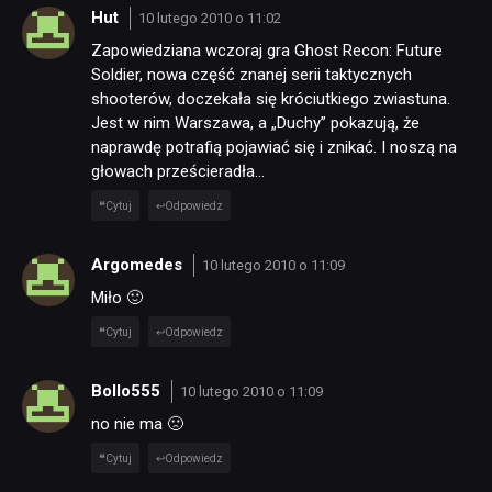
Hut
10 lutego 2010 o 11:02
Zapowiedziana wczoraj gra Ghost Recon: Future
Soldier, nowa część znanej serii taktycznych
shooterów, doczekała się króciutkiego zwiastuna.
Jest w nim Warszawa, a „Duchy” pokazują, że
naprawdę potrafią pojawiać się i znikać. I noszą na
głowach prześcieradła…
Cytuj
Odpowiedz
Argomedes
10 lutego 2010 o 11:09
Miło 🙂
Cytuj
Odpowiedz
Bollo555
10 lutego 2010 o 11:09
no nie ma 🙁
Cytuj
Odpowiedz