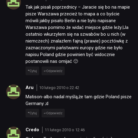
Tak jak pisali poprzednicy – Jaracie się bo na mapie
pisze Warszawa przecież to mapa a co byście
mówili jakby pisało Berlin a nie było napisane
Warszawa pomimo że widać miejsce gdzie leży.|Ja
ostatnio wkurzyłem się na szwabów bo u nich (w
niemczech) znalazłem fajną (prawie) pocztówkę z
zaznaczonymi państwami europy gdzie nie było
napisu Poland gdzie powinien być widocznie
postanowili nas omijać 🙁
Cytuj
Odpowiedz
Aru
10 lutego 2010 o 22:42
Matison-albo nadal myślą,że tam gdzie Poland pisze
Germany ;d
Cytuj
Odpowiedz
Credo
11 lutego 2010 o 12:46