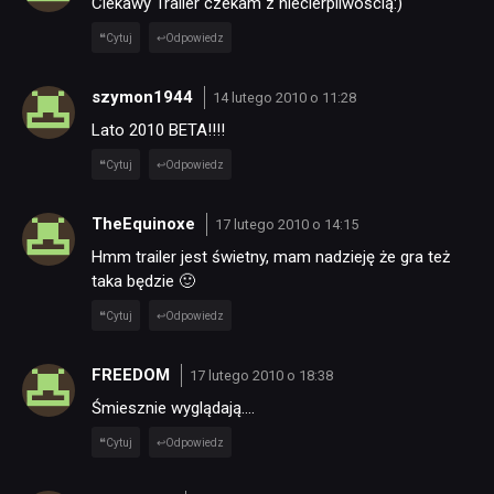
Ciekawy Trailer czekam z niecierpliwością:)
Cytuj
Odpowiedz
szymon1944
14 lutego 2010 o 11:28
Lato 2010 BETA!!!!
Cytuj
Odpowiedz
TheEquinoxe
17 lutego 2010 o 14:15
Hmm trailer jest świetny, mam nadzieję że gra też
taka będzie 🙂
Cytuj
Odpowiedz
FREEDOM
17 lutego 2010 o 18:38
Śmiesznie wyglądają….
Cytuj
Odpowiedz