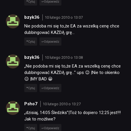
Cytuj
Odpowiedz
KULTURA
bzyk36
10 lutego 2010 o 13:07
RETRO
Nie podoba mi się to,że EA za wszelką cenę chce
dubbingować KAŻDĄ grę…
TECHNOLOGIE
Cytuj
Odpowiedz
bzyk36
10 lutego 2010 o 13:08
DYSKUSJE
„Nie podoba mi się to,że EA za wszelką cenę chce
dubbingować KAŻDĄ grę…” ups 😉 |Nie to okienko
😉 |MY BAD 😀
JUŻ GRALIŚMY
Cytuj
Odpowiedz
SKLEP
Psho7
10 lutego 2010 o 13:27
„dzisiaj, 14:05 Śledziks”|Toż to dopiero 12:25 jest!!!
Jak to możliwe?
Cytuj
Odpowiedz