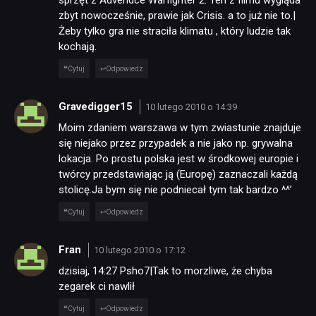
zbyt nowocześnie, prawie jak Crisis. a to już nie to.|
Żeby tylko gra nie straciła klimatu , który ludzie tak
kochają.
Cytuj
Odpowiedz
Gravedigger15
10 lutego 2010 o 14:39
Moim zdaniem warszawa w tym zwiastunie znajduje
się niejako przez przypadek a nie jako np. grywalna
lokacja. Po prostu polska jest w środkowej europie i
twórcy przedstawiając ją (Europę) zaznaczali każdą
stolicę.Ja bym się nie podniecał tym tak bardzo ^^’
Cytuj
Odpowiedz
Fran
10 lutego 2010 o 17:12
dzisiaj, 14:27 Psho7|Tak to morzliwe, że chyba
zegarek ci nawlił
Cytuj
Odpowiedz