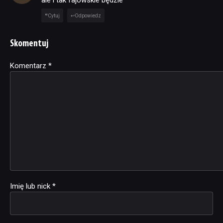
Cytuj
Odpowiedz
Skomentuj
Komentarz
Alternative:
*
Imię lub nick
*