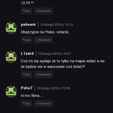
12:19 ^^
Cytuj
Odpowiedz
pebeem
10 lutego 2010 o 10:13
Obejrzyjcie na Ytube…retards.
Cytuj
Odpowiedz
L1zard
10 lutego 2010 o 10:21
Coś mi się wydaje że to tylko na mapie widać a nie
że będzie sie w warszawie coś dziać:P
Cytuj
Odpowiedz
Psho7
10 lutego 2010 o 10:28
ni mo filma… ;
Cytuj
Odpowiedz