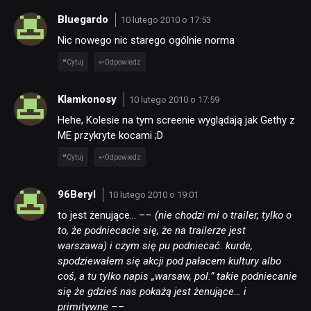
Bluegardo
10 lutego 2010 o 17:53
Nic nowego nic starego ogólnie norma
Cytuj
Odpowiedz
Klamkonosy
10 lutego 2010 o 17:59
Hehe, Kolesie na tym screenie wyglądają jak Gethy z
ME przykryte kocami ;D
Cytuj
Odpowiedz
96Beryl
10 lutego 2010 o 19:01
to jest żenujące… –
– (nie chodzi mi o trailer, tylko o
to, że podniecacie się, że na trailerze jest
warszawa) i czym się pu podniecać. kurde,
spodziewałem się akcji pod pałacem kultury albo
coś, a tu tylko napis „warsaw, pol.” takie podniecanie
się że gdzieś nas pokażą jest żenujące… i
primitywne –
–