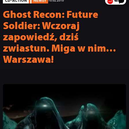
CD-ACTION
NEWSY
10.02.2010
48
Ghost Recon: Future
Soldier: Wczoraj
zapowiedź, dziś
zwiastun. Miga w nim…
Warszawa!