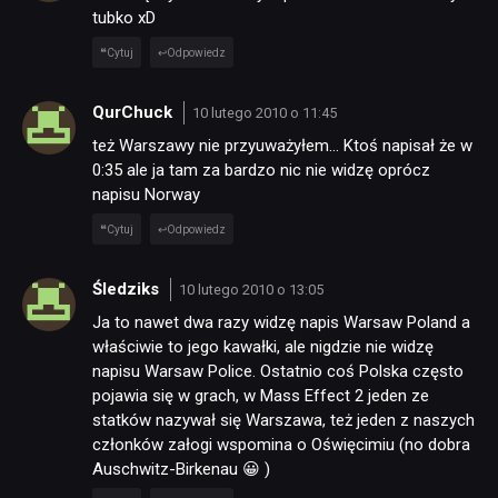
tubko xD
Cytuj
Odpowiedz
QurChuck
10 lutego 2010 o 11:45
też Warszawy nie przyuważyłem… Ktoś napisał że w
0:35 ale ja tam za bardzo nic nie widzę oprócz
napisu Norway
Cytuj
Odpowiedz
Śledziks
10 lutego 2010 o 13:05
NEWSY
Ja to nawet dwa razy widzę napis Warsaw Poland a
właściwie to jego kawałki, ale nigdzie nie widzę
RECENZJE
napisu Warsaw Police. Ostatnio coś Polska często
pojawia się w grach, w Mass Effect 2 jeden ze
statków nazywał się Warszawa, też jeden z naszych
PUBLICYSTYKA
członków załogi wspomina o Oświęcimiu (no dobra
Auschwitz-Birkenau 😀 )