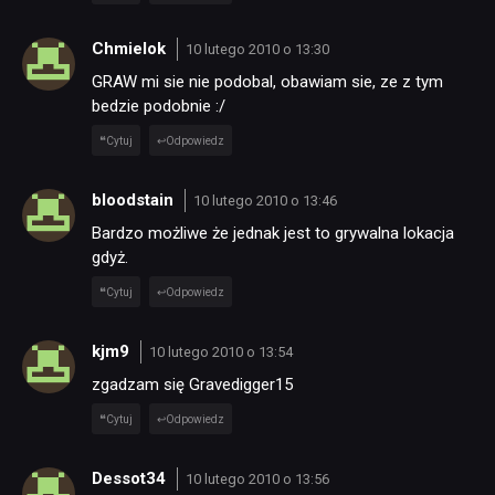
Chmielok
10 lutego 2010 o 13:30
GRAW mi sie nie podobal, obawiam sie, ze z tym
bedzie podobnie :/
Cytuj
Odpowiedz
bloodstain
10 lutego 2010 o 13:46
Bardzo możliwe że jednak jest to grywalna lokacja
gdyż.
Cytuj
Odpowiedz
kjm9
10 lutego 2010 o 13:54
zgadzam się Gravedigger15
Cytuj
Odpowiedz
Dessot34
10 lutego 2010 o 13:56