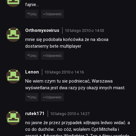
fajnie…
Cytuj
Odpowiedz
Orthomyxovirus
10 lutego 2010 o 14:03
mnie się podobała końcówka że na xboxa
dostaniemy bete multiplayer
Cytuj
Odpowiedz
Lenon
10 lutego 2010 o 14:16
Nie wiem czym tu sie podniecać, Warszawa
wyświetlana jest dwa razy pzy okazji innych miast.
Cytuj
Odpowiedz
rutek171
10 lutego 2010 o 14:27
no jasne że przez przypadek xd|napis ledwo widać. a
co do duchów… no cóż, wolałem Cpt.Mitchella i
sprzęt z Advendce Warfighter 2. Ten z filmu wygląda