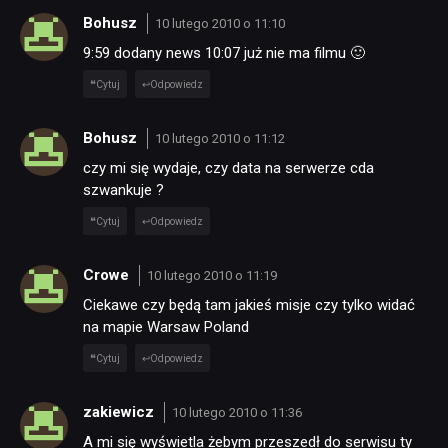
Bohusz
10 lutego 2010 o 11:10
9:59 dodany news 10:07 już nie ma filmu 🙂
Cytuj
Odpowiedz
Bohusz
10 lutego 2010 o 11:12
czy mi się wydaje, czy data na serwerze cda
szwankuje ?
Cytuj
Odpowiedz
Crowe
10 lutego 2010 o 11:19
Ciekawe czy będą tam jakieś misje czy tylko widać
na mapie Warsaw Poland
Cytuj
Odpowiedz
zakiewicz
10 lutego 2010 o 11:36
A mi się wyświetla żebym przeszedł do serwisu ty