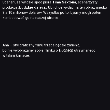
Scenariusz wyjdzie spod pióra
Tima Sextona
, scenarzysty
produkcji „
Ludzkie dzieci
„.
Ubi
chce wydać na ten obraz między
8 a 10 milionów dolarów. Wszystko po to, byśmy mogli potem
zembedować go na naszej stronie…
Aha – styl graficzny filmu trzeba będzie zmienić,
bo nie wyobrażamy sobie filmiku o
Duchach
utrzymanego
w takim klimacie: