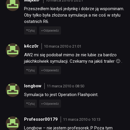
MajkelP
10 marca 2010 o 20:21
Przeszedłem kiedyś jedynkę i dobrze ją wspominam.
Oby tylko była złożona symulacja a nie coś w stylu
ostatnich R6.
Cytuj
Odpowiedz
k4cz0r
10 marca 2010 o 21:01
AW2 mi się podobał mimo że nie lubie za bardzo
jakichkolwiek symulacji. Czekamy na jakiś trailer 🙂 .
Cytuj
Odpowiedz
longbow
11 marca 2010 o 08:50
Symulacja to jest Operation Flashpoint.
Cytuj
Odpowiedz
Professor00179
11 marca 2010 o 10:13
Longbow – nie jestem profesorek.:P Poza tym