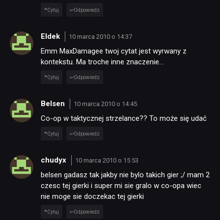
Cytuj
Odpowiedz
Eldek
10 marca 2010 o 14:37
Emm MaxDamagee twoj cytat jest wyrwany z
kontekstu. Ma troche inne znaczenie…
Cytuj
Odpowiedz
Belsen
10 marca 2010 o 14:45
Co-op w taktycznej strzelance?? To może się udać
Cytuj
Odpowiedz
chudyx
10 marca 2010 o 15:53
belsen gadasz tak jakby nie bylo takich gier ;/ mam 2
czesc tej gierki i super mi sie gralo w co-opa wiec
nie moge sie doczekac tej gierki
Cytuj
Odpowiedz