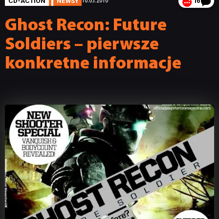
CD-ACTION
NEWSY
10.03.2010
16
Ghost Recon: Future
Soldiers – pierwsze
konkretne informacje