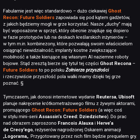
Fabularnie jest więc standardowo – dużo ciekawiej
Ghost
Recon: Future Soldiers
zapowiada się pod kątem gadżetów,
z jakich będziemy mogli w grze korzystać. Nasze „duchy” mają
być wyposażone w sprzęt, który obecnie znajduje się dopiero
w fazie prototypów lub na deskach kreślarskich inżynierów –
w tym m.in. kombinezony, które pozwalają swoim właścicielom
osiągnąć niewidzialność; implanty kostne zwiększające
mobilność a także kierujące się własnym AI naziemne roboty
bojowe. Stąd zresztą bierze się tytuł tej części
Ghost Recona
–
Future Soldiers
to po polsku
Żołnierze przyszłości
i rzeczywiście przyszłość pola walki mamy dzięki tej grze
poznać. §
Tymczasem, jak donosi internetowe wydanie
Reutersa
,
Ubisoft
planuje nakręcenie krótkometrażowego filmu z żywymi aktorami,
promującego
Ghost Recon: Future Soldiers
(a więc coś
w stylu mini-serii
Assassin’s Creed: Dziedzictwo
). Do prac
nad obrazem zaproszono
Francois Alauxa
i
Herve’a
de Crecy’ego
, reżyserów nagrodzonej Oskarem animacji
„
Logorama
„. Przygotowany przez nich film będzie prequelem gry.