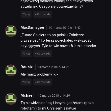
najnowszej odsłony znanej serii taktycznych
JUŻ GRALIŚMY
strzelanek. Czego się dowiedzieliśmy?
Cytuj
Odpowiedz
SKLEP
MaxDamagee
10 marca 2010 o 13:42
„Future Soldiers to po polsku Żołnierze
przyszłości”To teraz pojechałeś większość
czytających. Tyle to wie nawet 8 letnie dziecko.
Cytuj
Odpowiedz
Roubix
10 marca 2010 o 14:22
Ale masz problemy >.>
Cytuj
Odpowiedz
Mchael
10 marca 2010 o 14:29
Tą niewidzialnością i innymi gadżetami (poza
robotami) to mi Crysisem zalatuje