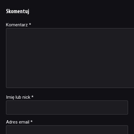
Skomentuj
Komentarz
Alternative:
*
Imię lub nick
*
Adres email
*