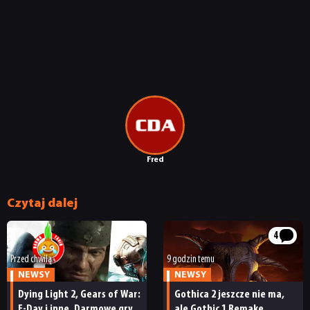
Fred
Czytaj dalej
4
Przed chwilą
9 godzin temu
NEWSY
NEWSY
Dying Light 2, Gears of War:
Gothica 2 jeszcze nie ma,
E-Day i inne. Darmowe gry
ale Gothic 1 Remake