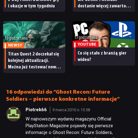
i okazje w tym tygodniu
dostanie więcej zawartości.
NEWSY
Twórcy zapowiadają
nadchodzące zmiany
RECENZJE
13 godzin temu
10 godzin temu
YOUTUBE
PUBLICYSTYKA
NEWSY
Co się stało z branżą gier
Titan Quest 2 doczekał się
wideo?
kolejnej aktualizacji.
KULTURA
Można już testować nową
specjalizację oraz system
craftingu
RETRO
16 odpowiedzi do “Ghost Recon: Future
Soldiers – pierwsze konkretne informacje”
TECHNOLOGIE
Piotrek66
9 marca 2010 o 15:58
W najnowszym wydaniu magazynu Official
PlayStation Magazine pojawiły się pierwsze
DYSKUSJE
informacje o Ghost Recon: Future Soldiers,