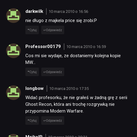
darkwilk
10 marca 2010 o 16:56
nie długo z majkela price się zrobi:P
Cytuj
Odpowiedz
Professor00179
10 marca 2010 o 16:59
Cos mi sie wydaje, ze dostaniemy kolejna kopie
MW…
Cytuj
Odpowiedz
longbow
10 marca 2010 o 17:35
Widać profesorku, że nie grałeś w żadną grę z serii
Ghost Recon, która ani trochę rozgrywką nie
przypomina Modern Warfare.
Cytuj
Odpowiedz